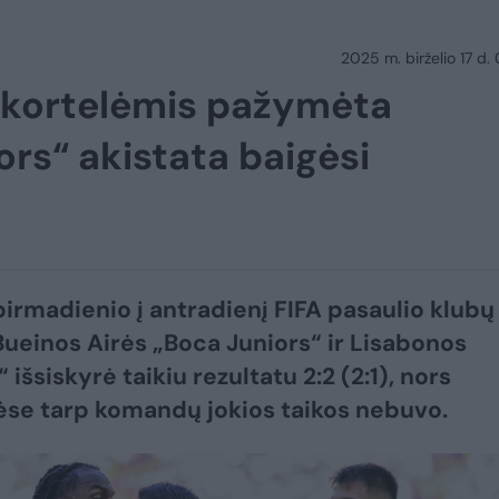
2025 m. birželio 17 d.
 kortelėmis pažymėta
ors“ akistata baigėsi
 pirmadienio į antradienį FIFA pasaulio klubų
Bueinos Airės „Boca Juniors“ ir Lisabonos
 išsiskyrė taikiu rezultatu 2:2 (2:1), nors
se tarp komandų jokios taikos nebuvo.