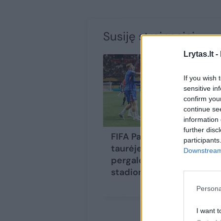
Susiję straipsniai
Lrytas.lt -
If you wish 
sensitive in
confirm you
continue se
information 
further disc
FIFA Pasaulio klubų
participants
taurėje – „Chelsea“
Downstream 
pergalė apytuščiame
stadione
Persona
I want t