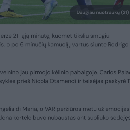
Daugiau nuotraukų (21)
iveržė 21-ąją minutę, kuomet tiksliu smūgiu
s, o po 6 minučių kamuolį į vartus siuntė Rodrigo
velnino jau pirmojo kėlinio pabaigoje. Carlos Pala
ykles prieš Nicolą Otamendi ir teisėjas paskyrė 1
ngelis di Maria, o VAR peržiūros metu už emocijas 
udona kortele buvo nubaustas ant suoliuko sėdėję