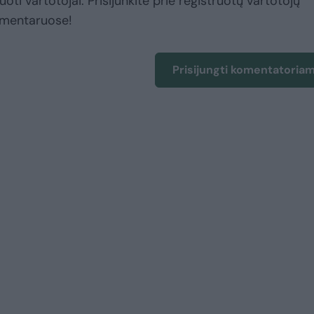
uoti vartotojai. Prisijunkite prie registruotų vartotojų
omentaruose!
Prisijungti komentatoria