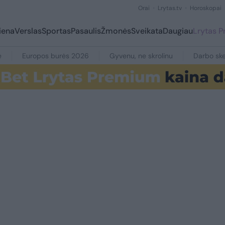
Orai
Lrytas.tv
Horoskopai
iena
Verslas
Sportas
Pasaulis
Žmonės
Sveikata
Daugiau
Lrytas 
e
Europos burės 2026
Gyvenu, ne skrolinu
Darbo ske