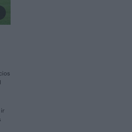
cios
1
ir
s