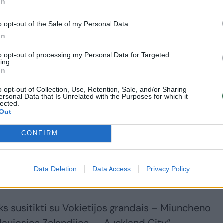
In
o opt-out of the Sale of my Personal Data.
In
to opt-out of processing my Personal Data for Targeted
 rungtyniauti mažumoje, kuomet aukštai pašokęs
ing.
In
aržovui į galvą.
o opt-out of Collection, Use, Retention, Sale, and/or Sharing
ersonal Data that Is Unrelated with the Purposes for which it
lected.
ąją minutę sugebėjo smūgiu su galva nukreipti
Out
ultatą.
CONFIRM
tinai komplikavo Nicolas Figalis, kuris 88-ąją min
Data Deletion
Data Access
Privacy Policy
arytas iš aikštelės.
 susitikti su Vokietijos grandais – Miuncheno
Naujosios Zelandijos – „Auckland City“.