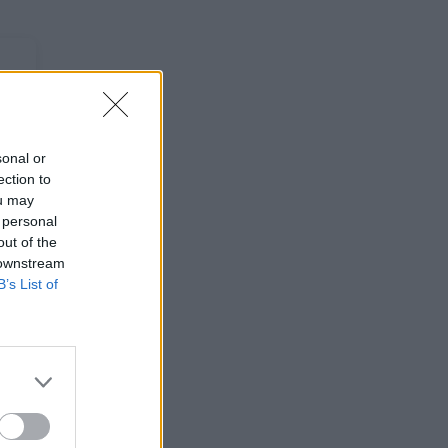
sonal or
ection to
ou may
 personal
out of the
 downstream
B’s List of