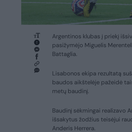
Argentinos klubas į priekį išs
pasižymėjo Miguelis Merenteli
Battaglia.
Lisabonos ekipa rezultatą suš
baudos aikštelėje pažeidė tais
metų baudinį.
Baudinį sėkmingai realizavo A
išsakytus žodžius teisėjui ra
Anderis Herrera.