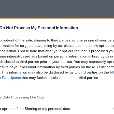
Do Not Process My Personal Information
to opt-out of the sale, sharing to third parties, or processing of your per
formation for targeted advertising by us, please use the below opt-out s
r selection. Please note that after your opt-out request is processed y
eing interest-based ads based on personal information utilized by us or
disclosed to third parties prior to your opt-out. You may separately opt-
losure of your personal information by third parties on the IAB’s list of
Čempionų lygos
Gėdingas rezultatas
. This information may also be disclosed by us to third parties on the
IA
laimėtojas „Paris
pasaulio klubų
Participants
that may further disclose it to other third parties.
Saint Germain“ FIFA
taurėje: „Bayern“
pasaulio čempionatą
sulygino su stadiono
pradėjo
veja Naujosios
l Data Processing Opt Outs
susidorodamas su
Zelandijos klubą
mažumoje likusiu
o opt-out of the Sharing of my personal data.
„Atletico“