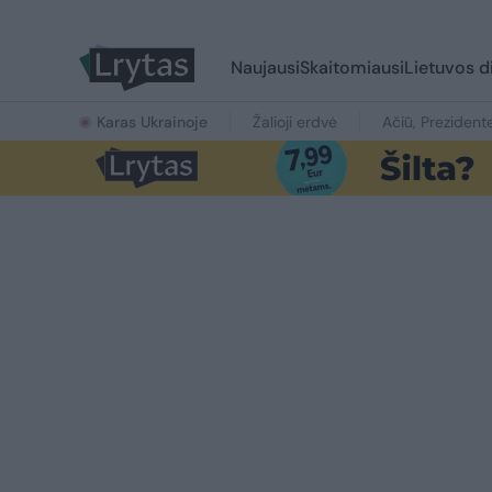
Naujausi
Skaitomiausi
Lietuvos d
Karas Ukrainoje
Žalioji erdvė
Ačiū, Prezident