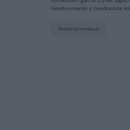
Komentuoti gali tik Lrytas registr
bendruomenės ir bendraukite k
Rodyti komentarus