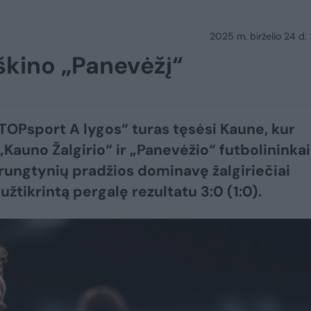
2025 m. birželio 24 d.
uškino „Panevėžį“
„TOPsport A lygos“ turas tęsėsi Kaune, kur
„Kauno Žalgirio“ ir „Panevėžio“ futbolininkai
rungtynių pradžios dominavę žalgiriečiai
užtikrintą pergalę rezultatu 3:0 (1:0).