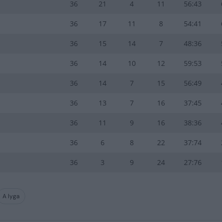
36
21
4
11
56:43
36
17
11
8
54:41
36
15
14
7
48:36
36
14
10
12
59:53
36
14
7
15
56:49
36
13
7
16
37:45
36
11
9
16
38:36
36
6
8
22
37:74
36
3
9
24
27:76
A lyga