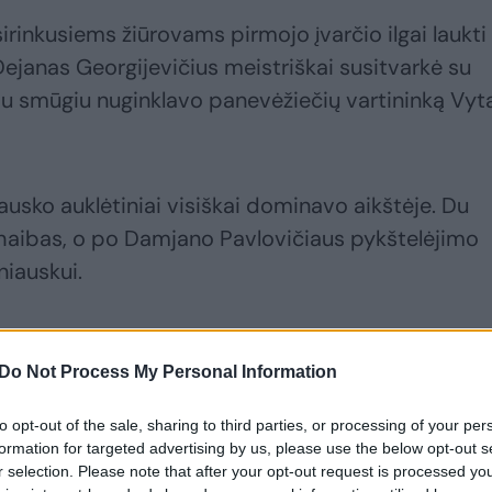
irinkusiems žiūrovams pirmojo įvarčio ilgai laukti
Dejanas Georgijevičius meistriškai susitvarkė su
sliu smūgiu nuginklavo panevėžiečių vartininką Vyt
iausko auklėtiniai visiškai dominavo aikštėje. Du
haibas, o po Damjano Pavlovičiaus pykštelėjimo
niauskui.
ino žaidimą ir patys atliko keletą aštresnių
Do Not Process My Personal Information
 aikštelę, tačiau arti antrojo įvarčio buvo aikštės
pitonas Fedoras Černychas sudrebino skersinį.
to opt-out of the sale, sharing to third parties, or processing of your per
formation for targeted advertising by us, please use the below opt-out s
r selection. Please note that after your opt-out request is processed y