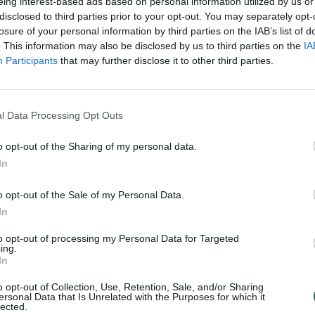
eing interest-based ads based on personal information utilized by us or
disclosed to third parties prior to your opt-out. You may separately opt-
losure of your personal information by third parties on the IAB’s list of
. This information may also be disclosed by us to third parties on the
IA
Participants
that may further disclose it to other third parties.
l Data Processing Opt Outs
o opt-out of the Sharing of my personal data.
„Hegelmann“
„Topsport A lygos“
In
sostinėje susitvarkė
turo anonsas:
su „Žalgiriu“
nelengvi išbandymai
o opt-out of the Sale of my Personal Data.
lyderiams
In
to opt-out of processing my Personal Data for Targeted
ing.
In
o opt-out of Collection, Use, Retention, Sale, and/or Sharing
at prasidėjo pagal „Kauno Žalgirio“ scenarijų.
ersonal Data that Is Unrelated with the Purposes for which it
lected.
io buvo D. Georgijevičius, bet sėkmingai vartus