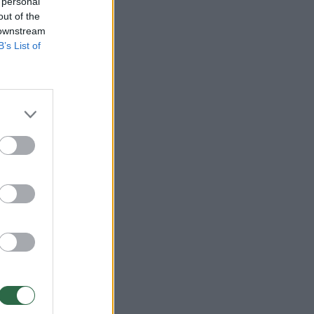
 personal
out of the
 downstream
B’s List of