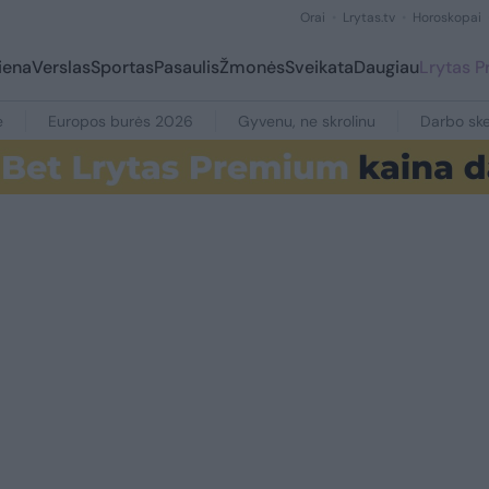
Orai
Lrytas.tv
Horoskopai
iena
Verslas
Sportas
Pasaulis
Žmonės
Sveikata
Daugiau
Lrytas 
e
Europos burės 2026
Gyvenu, ne skrolinu
Darbo ske