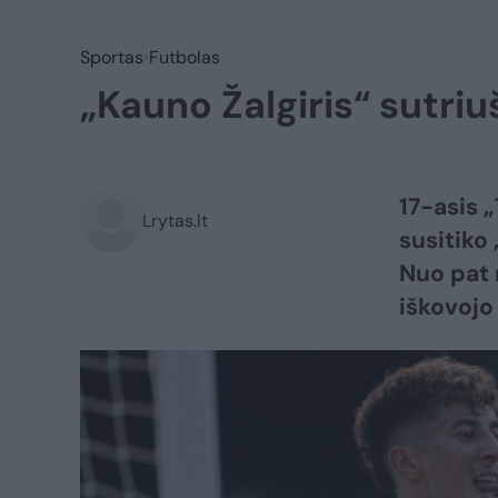
Sportas
Futbolas
„Kauno Žalgiris“ sutri
17-asis 
Lrytas.lt
susitiko 
Nuo pat 
iškovojo 