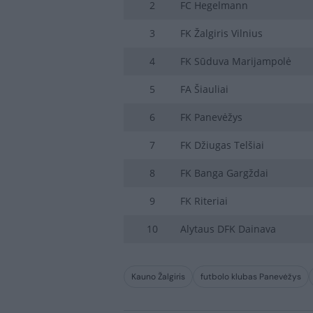
2
FC Hegelmann
3
FK Žalgiris Vilnius
4
FK Sūduva Marijampolė
5
FA Šiauliai
6
FK Panevėžys
7
FK Džiugas Telšiai
8
FK Banga Gargždai
9
FK Riteriai
10
Alytaus DFK Dainava
Kauno Žalgiris
futbolo klubas Panevėžys