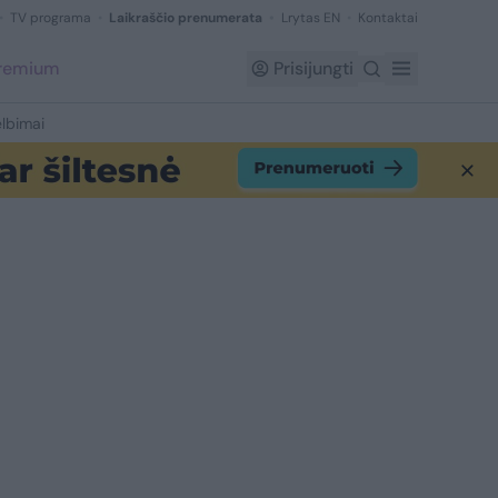
TV programa
Laikraščio prenumerata
Lrytas EN
Kontaktai
Premium
Prisijungti
lbimai