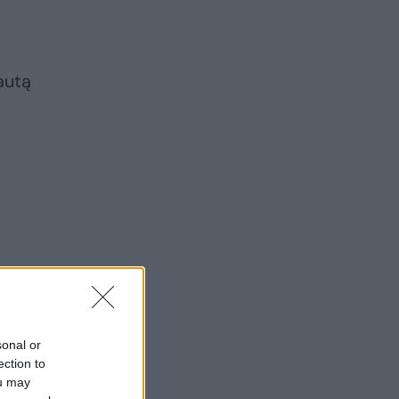
autą
sonal or
ection to
ou may