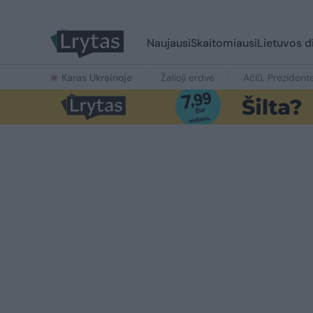
Naujausi
Skaitomiausi
Lietuvos d
Karas Ukrainoje
Žalioji erdvė
Ačiū, Prezident