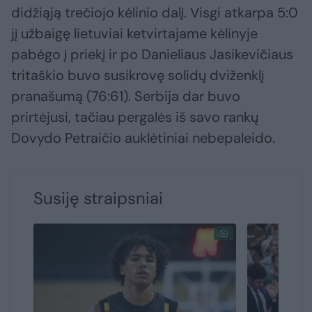
didžiąją trečiojo kėlinio dalį. Visgi atkarpa 5:0
jį užbaigę lietuviai ketvirtajame kėlinyje
pabėgo į priekį ir po Danieliaus Jasikevičiaus
tritaškio buvo susikrovę solidų dviženklį
pranašumą (76:61). Serbija dar buvo
prirtėjusi, tačiau pergalės iš savo rankų
Dovydo Petraičio auklėtiniai nebepaleido.
Susiję straipsniai