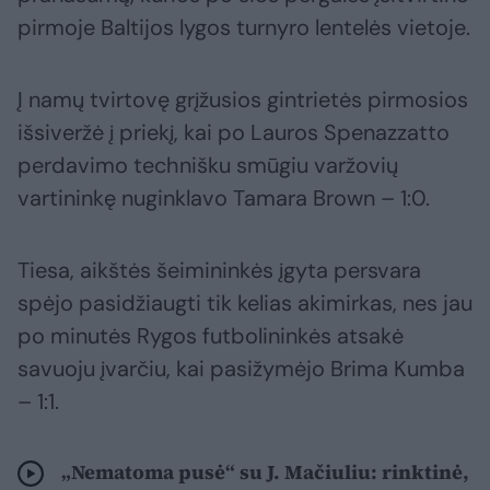
pirmoje Baltijos lygos turnyro lentelės vietoje.
Į namų tvirtovę grįžusios gintrietės pirmosios
išsiveržė į priekį, kai po Lauros Spenazzatto
perdavimo technišku smūgiu varžovių
vartininkę nuginklavo Tamara Brown – 1:0.
Tiesa, aikštės šeimininkės įgyta persvara
spėjo pasidžiaugti tik kelias akimirkas, nes jau
po minutės Rygos futbolininkės atsakė
savuoju įvarčiu, kai pasižymėjo Brima Kumba
– 1:1.
„Nematoma pusė“ su J. Mačiuliu: rinktinė,