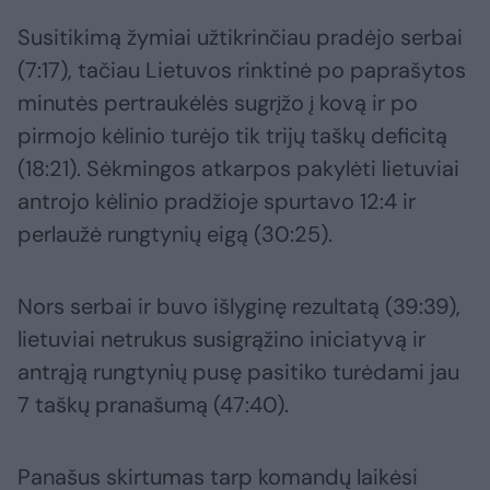
Susitikimą žymiai užtikrinčiau pradėjo serbai
(7:17), tačiau Lietuvos rinktinė po paprašytos
minutės pertraukėlės sugrįžo į kovą ir po
pirmojo kėlinio turėjo tik trijų taškų deficitą
(18:21). Sėkmingos atkarpos pakylėti lietuviai
antrojo kėlinio pradžioje spurtavo 12:4 ir
perlaužė rungtynių eigą (30:25).
Nors serbai ir buvo išlyginę rezultatą (39:39),
lietuviai netrukus susigrąžino iniciatyvą ir
antrąją rungtynių pusę pasitiko turėdami jau
7 taškų pranašumą (47:40).
Panašus skirtumas tarp komandų laikėsi