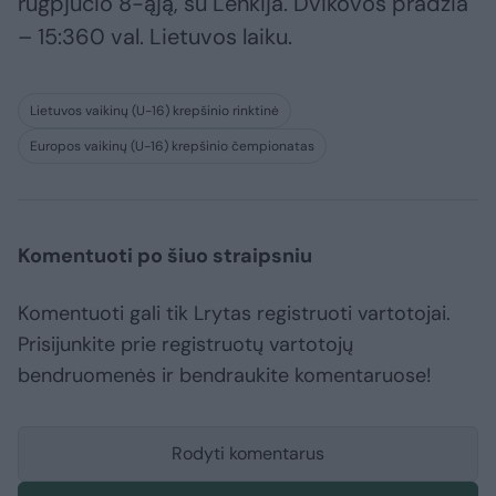
rugpjūčio 8-ąją, su Lenkija. Dvikovos pradžia
– 15:360 val. Lietuvos laiku.
Lietuvos vaikinų (U-16) krepšinio rinktinė
Europos vaikinų (U-16) krepšinio čempionatas
Komentuoti po šiuo straipsniu
Komentuoti gali tik Lrytas registruoti vartotojai.
Prisijunkite prie registruotų vartotojų
bendruomenės ir bendraukite komentaruose!
Rodyti komentarus