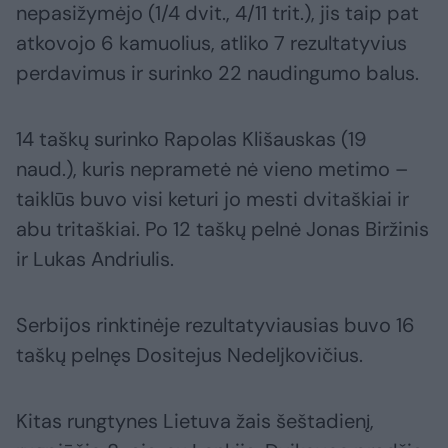
nepasižymėjo (1/4 dvit., 4/11 trit.), jis taip pat
atkovojo 6 kamuolius, atliko 7 rezultatyvius
perdavimus ir surinko 22 naudingumo balus.
14 taškų surinko Rapolas Klišauskas (19
naud.), kuris neprametė nė vieno metimo –
taiklūs buvo visi keturi jo mesti dvitaškiai ir
abu tritaškiai. Po 12 taškų pelnė Jonas Biržinis
ir Lukas Andriulis.
Serbijos rinktinėje rezultatyviausias buvo 16
taškų pelnęs Dositejus Nedeljkovičius.
Kitas rungtynes Lietuva žais šeštadienį,