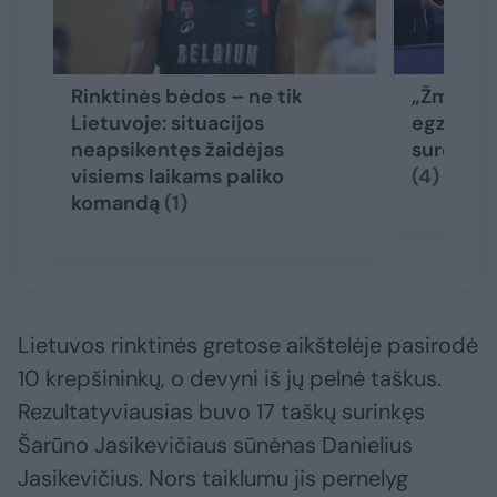
Rinktinės bėdos – ne tik
„Žmogišk
Lietuvoje: situacijos
egzistuoj
neapsikentęs žaidėjas
sureagavo
visiems laikams paliko
(4)
komandą
(1)
Lietuvos rinktinės gretose aikštelėje pasirodė
10 krepšininkų, o devyni iš jų pelnė taškus.
Rezultatyviausias buvo 17 taškų surinkęs
Šarūno Jasikevičiaus sūnėnas Danielius
Jasikevičius. Nors taiklumu jis pernelyg