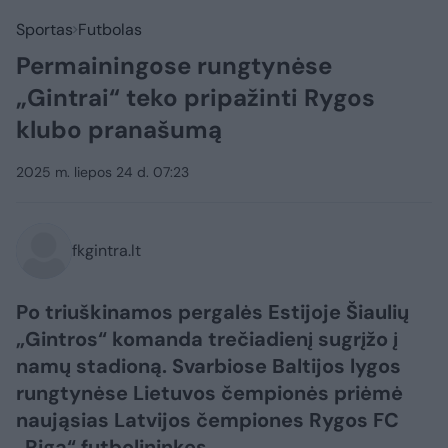
Sportas
Futbolas
Permainingose rungtynėse
„Gintrai“ teko pripažinti Rygos
klubo pranašumą
2025 m. liepos 24 d. 07:23
fkgintra.lt
Po triuškinamos pergalės Estijoje Šiaulių
„Gintros“ komanda trečiadienį sugrįžo į
namų stadioną. Svarbiose Baltijos lygos
rungtynėse Lietuvos čempionės priėmė
naująsias Latvijos čempiones Rygos FC
„Riga“ futbolininkes.