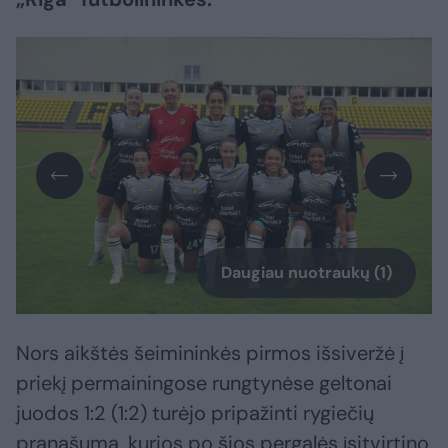
Daugiau nuotraukų (1)
Nors aikštės šeimininkės pirmos išsiveržė į
priekį permainingose rungtynėse geltonai
juodos 1:2 (1:2) turėjo pripažinti rygiečių
pranašumą, kurios po šios pergalės įsitvirtino