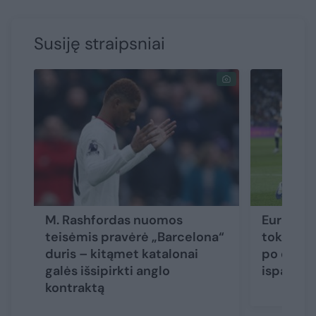
Susiję straipsniai
M. Rashfordas nuomos
Europos
teisėmis pravėrė „Barcelona“
tokio re
duris – kitąmet katalonai
po dramo
galės išsipirkti anglo
ispanės
kontraktą