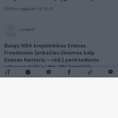
2026 m. rugpjūčio 7 d. 20:35
Lrytas.lt
Buvęs NBA krepšininkas Enesas
Freedomas (anksčiau žinomas kaip
Enesas Kanteris – red.) penktadienio
vakarą sukėlė audrą JAV krepšinio
pasaulyje.