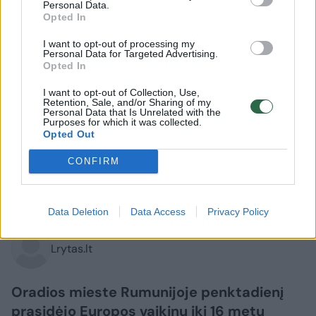
Personal Data.
Opted In
I want to opt-out of processing my
Personal Data for Targeted Advertising.
Opted In
Sportas
Krepšinis
I want to opt-out of Collection, Use,
Retention, Sale, and/or Sharing of my
Personal Data that Is Unrelated with the
Šaro sūnėno vedami Lietuvos 16-
Purposes for which it was collected.
Opted Out
mečiai užtikrinta pergale pradėjo
Europos čempionatą
(1)
CONFIRM
2026 m. rugpjūčio 7 d. 19:24
Data Deletion
Data Access
Privacy Policy
Lrytas.lt
Oradios mieste Rumunijoje penktadienį
prasidėjo Europos vaikinų iki 16 metų