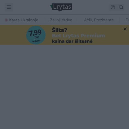
Karas Ukrainoje
Žalioji erdvė
Ačiū, Prezidente
E