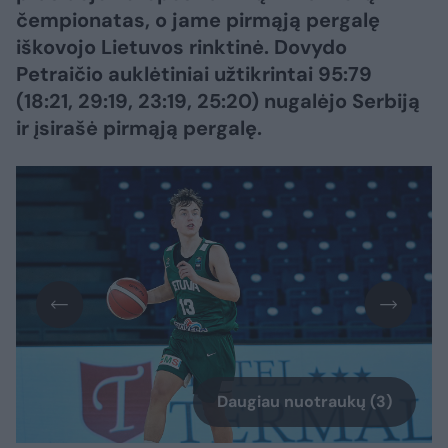
čempionatas, o jame pirmąją pergalę
iškovojo Lietuvos rinktinė. Dovydo
Petraičio auklėtiniai užtikrintai 95:79
(18:21, 29:19, 23:19, 25:20) nugalėjo Serbiją
ir įsirašė pirmąją pergalę.
Daugiau nuotraukų (3)