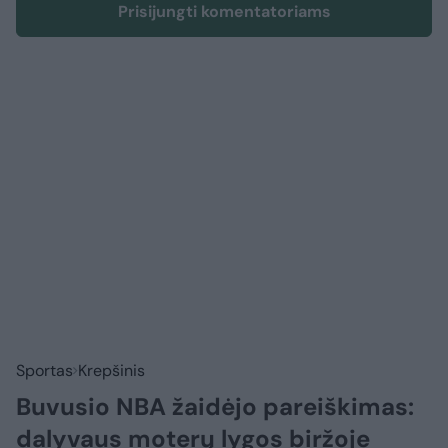
Prisijungti komentatoriams
Sportas
Krepšinis
Buvusio NBA žaidėjo pareiškimas:
dalyvaus moterų lygos biržoje