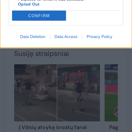
Opted Out
kviečiame sekti naujienų portale Lrytas.
CONFIRM
Straipsnį nuolat pildysime...
Data Deletion
Data Access
Privacy Policy
Susiję straipsniai
Į Vilnių atvykę kroatų fanai
Pagaliau: