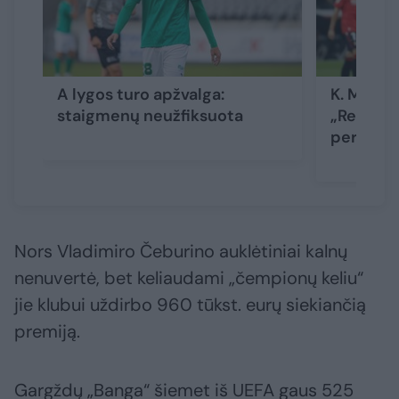
A lygos turo apžvalga:
K. Mbapp
staigmenų neužfiksuota
„Real“ į 
pergalę
Nors Vladimiro Čeburino auklėtiniai kalnų
nenuvertė, bet keliaudami „čempionų keliu“
jie klubui uždirbo 960 tūkst. eurų siekiančią
premiją.
Gargždų „Banga“ šiemet iš UEFA gaus 525