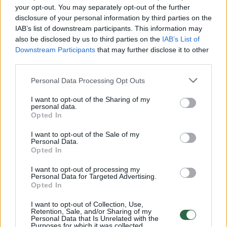
your opt-out. You may separately opt-out of the further
disclosure of your personal information by third parties on the
IAB’s list of downstream participants. This information may
also be disclosed by us to third parties on the
IAB’s List of
Downstream Participants
that may further disclose it to other
third parties.
Personal Data Processing Opt Outs
I want to opt-out of the Sharing of my
personal data.
Opted In
Daugiau nuotraukų (34)
I want to opt-out of the Sale of my
Personal Data.
Opted In
Jame pilname stadione palaikomi vilniečiai
I want to opt-out of processing my
suremia ietis su Kroatijos futbolo
Personal Data for Targeted Advertising.
Opted In
vicečempionais Splito „Hajduk“.
I want to opt-out of Collection, Use,
Retention, Sale, and/or Sharing of my
Personal Data that Is Unrelated with the
Rungtynių pradžia – 20 val., o jų eigą
Purposes for which it was collected.