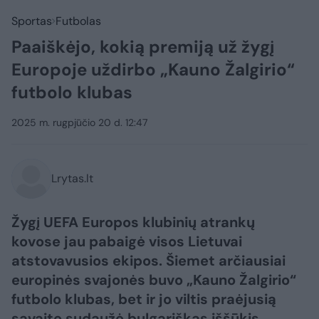
Sportas
Futbolas
Paaiškėjo, kokią premiją už žygį
Europoje uždirbo „Kauno Žalgirio“
futbolo klubas
2025 m. rugpjūčio 20 d. 12:47
Lrytas.lt
Žygį UEFA Europos klubinių atrankų
kovose jau pabaigė visos Lietuvai
atstovavusios ekipos. Šiemet arčiausiai
europinės svajonės buvo „Kauno Žalgirio“
futbolo klubas, bet ir jo viltis praėjusią
savaitę sudaužė bulgariškas iššūkis.