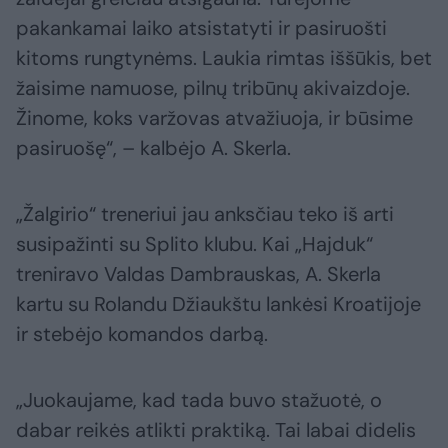
pakankamai laiko atsistatyti ir pasiruošti
kitoms rungtynėms. Laukia rimtas iššūkis, bet
žaisime namuose, pilnų tribūnų akivaizdoje.
Žinome, koks varžovas atvažiuoja, ir būsime
pasiruošę“, – kalbėjo A. Skerla.
„Žalgirio“ treneriui jau anksčiau teko iš arti
susipažinti su Splito klubu. Kai „Hajduk“
treniravo Valdas Dambrauskas, A. Skerla
kartu su Rolandu Džiaukštu lankėsi Kroatijoje
ir stebėjo komandos darbą.
„Juokaujame, kad tada buvo stažuotė, o
dabar reikės atlikti praktiką. Tai labai didelis