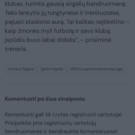
klubas, turintis gausią sirgalių bendruomenę.
Teko lankytis jų rungtynėse ir treniruotėse,
pajusti stadiono aurą. Tai kažkas neįtikėtino –
kaip žmonės myli futbolą ir savo klubą.
Įspūdis buvo labai didelis“, – prisiminė
treneris.
Vilniaus Žalgiris
Splito Hajduk
UEFA Europos konferencijų lyga
Komentuoti po šiuo straipsniu
Komentuoti gali tik Lrytas registruoti vartotojai.
Prisijunkite prie registruotų vartotojų
bendruomenės ir bendraukite komentaruose!