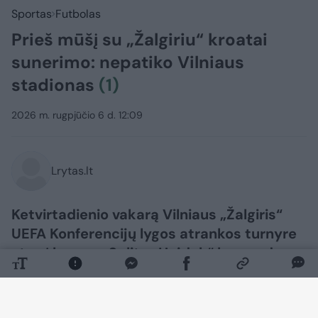
Sportas
Futbolas
Prieš mūšį su „Žalgiriu“ kroatai
sunerimo: nepatiko Vilniaus
stadionas
(1)
2026 m. rugpjūčio 6 d. 12:09
Lrytas.lt
Ketvirtadienio vakarą Vilniaus „Žalgiris“
UEFA Konferencijų lygos atrankos turnyre
stos į kovą su Splito „Hajduk“ komanda.
Apžvelgdama laukiančias rungtynes
kroatų spauda atkreipė dėmesį į stadioną,
kuriame grumsis futbolininkai.