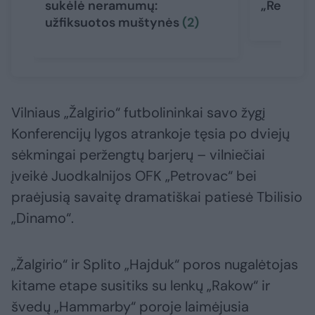
sukėlė neramumų:
„Real“ a
užfiksuotos muštynės
(2)
Vilniaus „Žalgirio“ futbolininkai savo žygį
Konferencijų lygos atrankoje tęsia po dviejų
sėkmingai peržengtų barjerų – vilniečiai
įveikė Juodkalnijos OFK „Petrovac“ bei
praėjusią savaitę dramatiškai patiesė Tbilisio
„Dinamo“.
„Žalgirio“ ir Splito „Hajduk“ poros nugalėtojas
kitame etape susitiks su lenkų „Rakow“ ir
švedų „Hammarby“ poroje laimėjusia