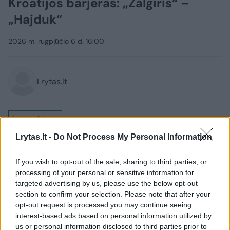
Kroatijos barjeras: „Žalgiris“ –
„Hajduk“
2026 m. rugpjūčio 6 d. 16:00
Lrytas.lt
Nuolat pildoma
Lrytas.lt -
Do Not Process My Personal Information
Lietuva toliau tęsia futbolo vasarą. Šį kartą
veiksmas keliasi į Vilnių, kuriame vietos
If you wish to opt-out of the sale, sharing to third parties, or
„Žalgiris“ toliau siekia vietos UEFA
processing of your personal or sensitive information for
Konferencijų lygos pagrindiniame etape.
targeted advertising by us, please use the below opt-out
section to confirm your selection. Please note that after your
Ketvirtadienį Andriaus Skerlos auklėtiniai
opt-out request is processed you may continue seeing
pradėjo kovas trečiajame atrankos etape.
interest-based ads based on personal information utilized by
us or personal information disclosed to third parties prior to