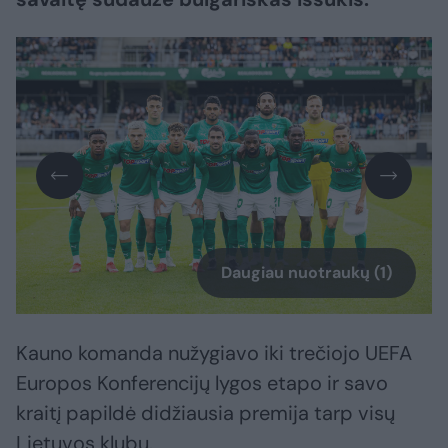
Daugiau nuotraukų (1)
Kauno komanda nužygiavo iki trečiojo UEFA
Europos Konferencijų lygos etapo ir savo
kraitį papildė didžiausia premija tarp visų
Lietuvos klubų.