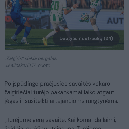
Daugiau nuotraukų (34)
„Žalgiris“ siekia pergalės.
J.Kalinsko/ELTA nuotr.
Po įspūdingo praėjusios savaitės vakaro
žalgiriečiai turėjo pakankamai laiko atgauti
jėgas ir susitelkti artėjančioms rungtynėms.
„Turėjome gerą savaitę. Kai komanda laimi,
žaidėjai greičiau atsigauna. Turėjome