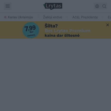
Karas Ukrainoje
Žalioji erdvė
Ačiū, Prezidente
E