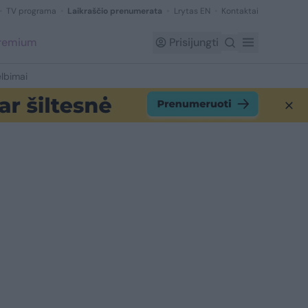
TV programa
Laikraščio prenumerata
Lrytas EN
Kontaktai
Premium
Prisijungti
lbimai