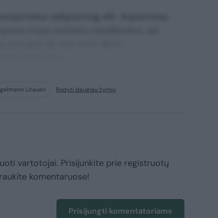
nsectetur adipisicing elit. Asperiores
mpore vitae veritatis repellendus, ad
corrupti sit non error illum
ssimos maxime.
gelmann Litauen
Rodyti daugiau žymių
oti vartotojai. Prisijunkite prie registruotų
raukite komentaruose!
Prisijungti komentatoriams