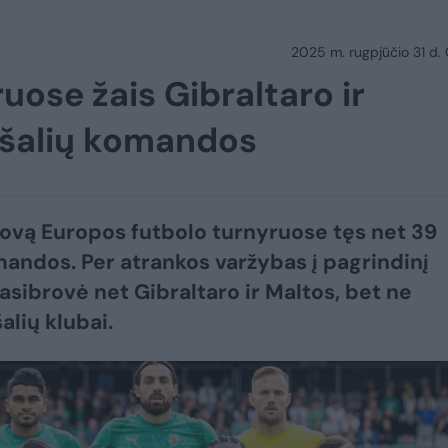
2025 m. rugpjūčio 31 d.
uose žais Gibraltaro ir
s šalių komandos
ovą Europos futbolo turnyruose tęs net 39
mandos. Per atrankos varžybas į pagrindinį
asibrovė net Gibraltaro ir Maltos, bet ne
šalių klubai.