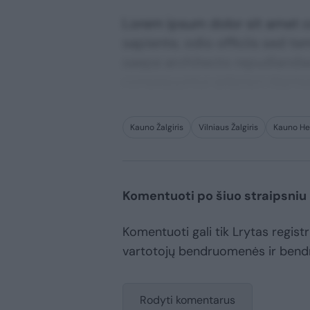
Lorem ipsum dolor sit amet co
sapiente, odio officiis sed te
saepe architecto repudiandae 
consequuntur adipisci digni
Kauno Žalgiris
Vilniaus Žalgiris
Kauno He
Komentuoti po šiuo straipsniu
Komentuoti gali tik Lrytas registru
vartotojų bendruomenės ir bend
Rodyti komentarus