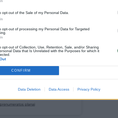
In
o opt-out of the Sale of my Personal Data.
e prie mūsų bendruomenės
In
ite prenumeratoriumi
1
to opt-out of processing my Personal Data for Targeted
ing.
uo
Eur / mėn.
In
o opt-out of Collection, Use, Retention, Sale, and/or Sharing
ersonal Data that Is Unrelated with the Purposes for which it
lected.
Out
Prenumeruoti
CONFIRM
Data Deletion
Data Access
Privacy Policy
prenumeratorius?
Prisijunkite
i prenumeratos planai