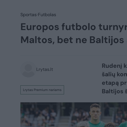
Sportas
Futbolas
Europos futbolo turnyr
Maltos, bet ne Baltijo
Rudenį k
Lrytas.lt
šalių ko
etapą pr
Baltijos 
Lrytas Premium nariams