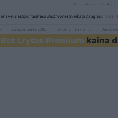
Orai
Lrytas.tv
Horoskopai
iena
Verslas
Sportas
Pasaulis
Žmonės
Sveikata
Daugiau
Lrytas 
e
Europos burės 2026
Gyvenu, ne skrolinu
Darbo ske