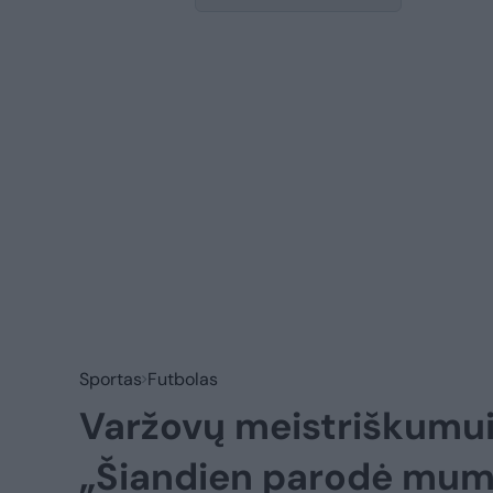
Sportas
Futbolas
Varžovų meistriškumui 
„Šiandien parodė mums,