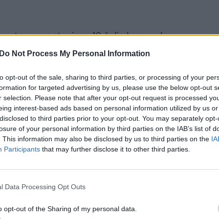
e etape rungtyniaus 16 šalių komandos.
Do Not Process My Personal Information
nglija, kuri gavo net šešias vietas.
to opt-out of the sale, sharing to third parties, or processing of your per
enkios Ispanijos, po keturias Italijos ir
formation for targeted advertising by us, please use the below opt-out s
o dvi Nyderlandų, Portugalijos ir Belgijos,
r selection. Please note that after your opt-out request is processed y
eing interest-based ads based on personal information utilized by us or
rkijos, Kipro, Danijos, Norvegijos,
disclosed to third parties prior to your opt-out. You may separately opt-
ekipą.
losure of your personal information by third parties on the IAB’s list of
. This information may also be disclosed by us to third parties on the
IA
Participants
that may further disclose it to other third parties.
l Data Processing Opt Outs
ite skaityti
o opt-out of the Sharing of my personal data.
toliau?