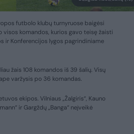
ropos futbolo klubų turnyruose baigėsi
o visos komandos, kurios gavo teisę žaisti
s ir Konferencijos lygos pagrindiniame
iau žais 108 komandos iš 39 šalių. Visų
etape varžysis po 36 komandas.
etuvos ekipos. Vilniaus „Žalgiris“, Kauno
elmann“ ir Gargždų „Banga“ neįveikė