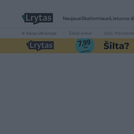
Naujausi
Skaitomiausi
Lietuvos d
Karas Ukrainoje
Žalioji erdvė
Ačiū, Prezident