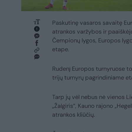
Paskutinę vasaros savaitę Eu
atrankos varžybos ir paaiškėj
Čempionų lygos, Europos lygo
etape.
Rudenį Europos turnyruose tol
trijų turnyrų pagrindiniame 
Tarp jų vėl nebus nė vienos Li
„Žalgiris“, Kauno rajono „Heg
atrankos kliūčių.