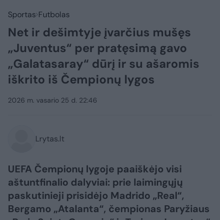
Sportas
Futbolas
Net ir dešimtyje įvarčius mušęs
„Juventus“ per pratęsimą gavo
„Galatasaray“ dūrį ir su ašaromis
iškrito iš Čempionų lygos
2026 m. vasario 25 d. 22:46
Lrytas.lt
UEFA Čempionų lygoje paaiškėjo visi
aštuntfinalio dalyviai: prie laimingųjų
paskutinieji prisidėjo Madrido „Real“,
Bergamo „Atalanta“, čempionas Paryžiaus