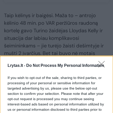
Taip kėlinys ir baigėsi. Maža to – antrojo
kėlinio 48 min. po VAR peržiūros raudoną
kortelę gavo Turino žaidėjas Lloydas Kelly ir
situacija dar labiau komplikavosi
šeimininkams – jie turėjo žaisti dešimtyje ir
mušti 2 įvarčius. Bet tai buvo nė motais
italams.
Lrytas.lt -
Do Not Process My Personal Information
Antrasis įvartis krito 70 min., jį įmušė
If you wish to opt-out of the sale, sharing to third parties, or
processing of your personal or sensitive information for
Federico Gatti, o žūtbūtinį 82 min. smūgiu
targeted advertising by us, please use the below opt-out
galva po baudos smūgio įsūdė Westonas
section to confirm your selection. Please note that after your
opt-out request is processed you may continue seeing
McKennie. Tad po po antrojo mačo bendras
interest-based ads based on personal information utilized by
rezultatas buvo 5:5 ir ekipos buvo priverstos
us or personal information disclosed to third parties prior to