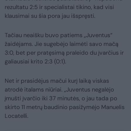
rezultatu 2:5 ir specialistai tikino, kad visi
klausimai su šia pora jau išspręsti.
Tačiau neaišku buvo patiems „Juventus“
žaidėjams. Jie sugebėjo laimėti savo mačą
3:0, bet per pratęsimą praleido du įvarčius ir
galiausiai krito 2:3 (0:1).
Net ir prasidėjus mačui kurį laiką viskas
atrodė italams niūriai. „Juventus negalėjo
įmušti įvarčio iki 37 minutės, o jau tada po
skirto 11 metrų baudinio pasižymėjo Manuelis
Locatelli.