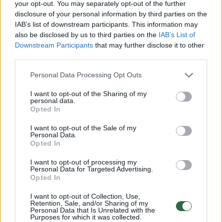
žaisti pratęsimą.
your opt-out. You may separately opt-out of the further
disclosure of your personal information by third parties on the
IAB’s list of downstream participants. This information may
also be disclosed by us to third parties on the
IAB’s List of
Tačiau jau per jį pasimatė, kad „Juventus“
Downstream Participants
that may further disclose it to other
jėgos nėra beribės – per pridėtą pirmojo
third parties.
pratęsimo kėlinio minutę kamuolį baudos
Personal Data Processing Opt Outs
aikštėje gavęs Victoras Osimhenas pelnė
I want to opt-out of the Sharing of my
išvedantį į priekį turkus, o 119 min. tašką mače
personal data.
Opted In
padėjo gražiu smūgiu Alperas Yilmazas.
I want to opt-out of the Sale of my
Personal Data.
Tad bendras rezultatas tapo 7:5 turkų naudai
Opted In
ir jie žengė toliau.
I want to opt-out of processing my
Personal Data for Targeted Advertising.
Opted In
Kur kas ramiau buvo akistatoje tarp Madrido
I want to opt-out of Collection, Use,
Retention, Sale, and/or Sharing of my
„Real“ ir Lisabonos „Benfica“. Po pirmosios
Personal Data that Is Unrelated with the
Purposes for which it was collected.
akistatos ispanai pirmavo 1:0, tad antroje