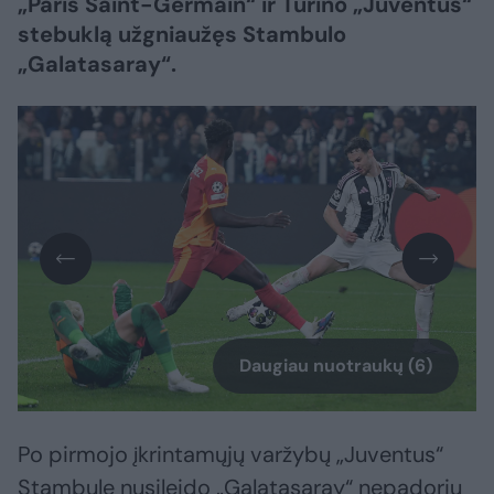
„Paris Saint-Germain“ ir Turino „Juventus“
stebuklą užgniaužęs Stambulo
„Galatasaray“.
Daugiau nuotraukų (6)
Po pirmojo įkrintamųjų varžybų „Juventus“
Stambule nusileido „Galatasaray“ nepadoriu