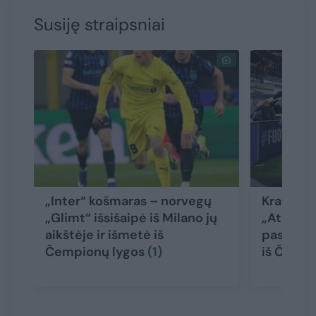
Susiję straipsniai
„Inter“ košmaras – norvegų
Krauju a
„Glimt“ išsišaipė iš Milano jų
„Atalant
aikštėje ir išmetė iš
paskutinę
Čempionų lygos
(1)
iš Čempi