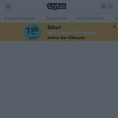
Karas Ukrainoje
Žalioji erdvė
Ačiū, Prezidente
E