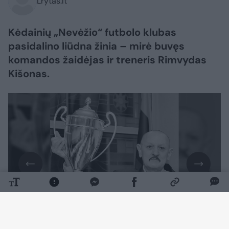
Lrytas.lt
Kėdainių „Nevėžio“ futbolo klubas
pasidalino liūdna žinia – mirė buvęs
komandos žaidėjas ir treneris Rimvydas
Kišonas.
Daugiau nuotraukų (1)