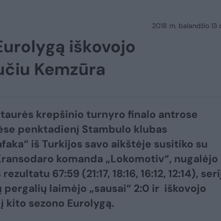
2018 m. balandžio 13 d.
 Eurolygą iškovojo
učiu Kemzūra
taurės krepšinio turnyro finalo antrose
ėse penktadienį Stambulo klubas
faka“ iš Turkijos savo aikštėje susitiko su
Kransodaro komanda „Lokomotiv“, nugalėjo
rezultatu 67:59 (21:17, 18:16, 16:12, 12:14), seri
ų pergalių laimėjo „sausai“ 2:0 ir iškovojo
 į kito sezono Eurolygą.