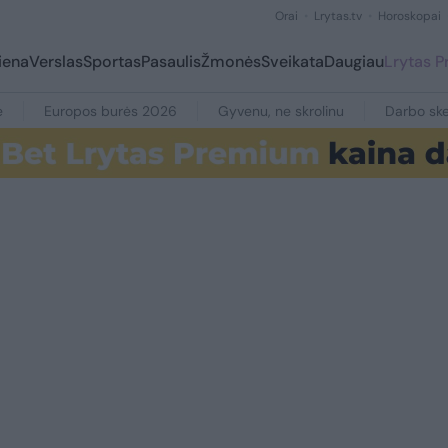
Orai
Lrytas.tv
Horoskopai
iena
Verslas
Sportas
Pasaulis
Žmonės
Sveikata
Daugiau
Lrytas 
e
Europos burės 2026
Gyvenu, ne skrolinu
Darbo ske