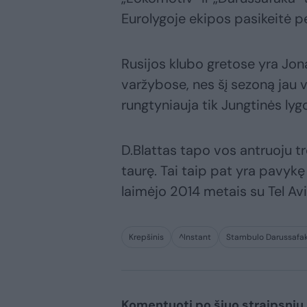
Eurolygoje ekipos pasikeitė p
Rusijos klubo gretose yra Jona
varžybose, nes šį sezoną jau v
rungtyniauja tik Jungtinės lyg
D.Blattas tapo vos antruoju tr
taurę. Tai taip pat yra pavykę
laimėjo 2014 metais su Tel Av
Krepšinis
^Instant
Stambulo Darussafa
Komentuoti po šiuo straipsniu