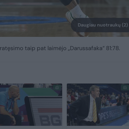
Daugiau nuotraukų (2)
ratęsimo taip pat laimėjo „Darussafaka“ 81:78.