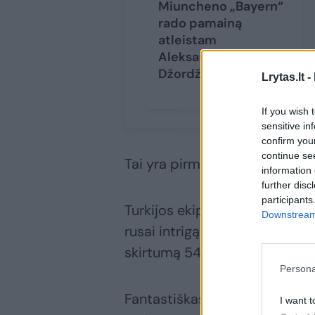
Miuncheno „Bayern“
rado pamainą
atleistam
Aleksandrui
Džordževičiui
Lrytas.lt -
If you wish 
sensitive in
confirm you
continue se
Tai yra pirmasis Turkijos ekipo
information 
further disc
participants
Turkijos ekipa pirmavo praktiš
Downstream 
rusai intrigą sugrąžino. Likus
skirtumą 54:58. Tačiau Scotti
Persona
Fantastiškas rungtynes sužaid
I want t