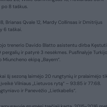
 po 8 taškus.
, Brianas Qvale 12, Mardy Collinsas ir Dmitrijus
y 6 taškai.
ojo trenerio Davido Blatto asistentu dirba Kęstut
 pergalių ir patyrė 3 nesėkmes. Pusfinalyje Turkij
vo Miuncheno ekipą „Bayern“.
i šį sezoną laimėjo 20 rungtynių ir pralaimėjo ti
įveikė Vilniaus „Lietuvos rytą“ – 93:85 ir 77:68.
tyniavo ir Panevėžio „Lietkabelis“.
tarpusavyje grumėsi trečiąjį kartą. 2015-2016 me