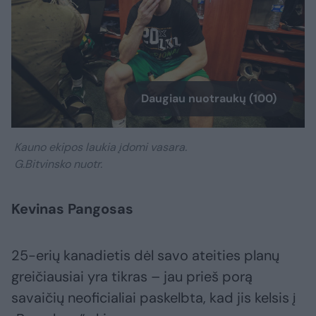
Daugiau nuotraukų (100)
Kauno ekipos laukia įdomi vasara.
G.Bitvinsko nuotr.
Kevinas Pangosas
25-erių kanadietis dėl savo ateities planų
greičiausiai yra tikras – jau prieš porą
savaičių neoficialiai paskelbta, kad jis kelsis į