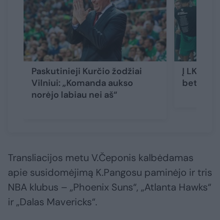
Paskutinieji Kurčio žodžiai
Į LKL fina
Vilniui: „Komanda aukso
bet iki r
norėjo labiau nei aš“
Transliacijos metu V.Čeponis kalbėdamas
apie susidomėjimą K.Pangosu paminėjo ir tris
NBA klubus – „Phoenix Suns“, „Atlanta Hawks“
ir „Dalas Mavericks“.