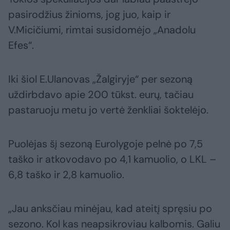
pasirodžius žinioms, jog juo, kaip ir
V.Micičiumi, rimtai susidomėjo „Anadolu
Efes“.
Iki šiol E.Ulanovas „Žalgiryje“ per sezoną
uždirbdavo apie 200 tūkst. eurų, tačiau
pastaruoju metu jo vertė ženkliai šoktelėjo.
Puolėjas šį sezoną Eurolygoje pelnė po 7,5
taško ir atkovodavo po 4,1 kamuolio, o LKL –
6,8 taško ir 2,8 kamuolio.
„Jau anksčiau minėjau, kad ateitį spręsiu po
sezono. Kol kas neapsikroviau kalbomis. Galiu