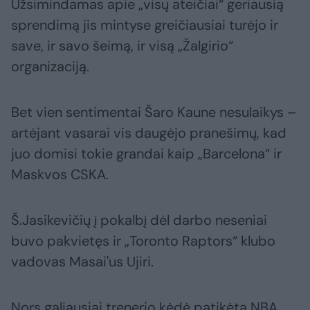
Užsimindamas apie „visų ateičiai“ geriausią
sprendimą jis mintyse greičiausiai turėjo ir
save, ir savo šeimą, ir visą „Žalgirio“
organizaciją.
Bet vien sentimentai Šaro Kaune nesulaikys –
artėjant vasarai vis daugėjo pranešimų, kad
juo domisi tokie grandai kaip „Barcelona“ ir
Maskvos CSKA.
Š.Jasikevičių į pokalbį dėl darbo neseniai
buvo pakvietęs ir „Toronto Raptors“ klubo
vadovas Masai'us Ujiri.
Nors galiausiai trenerio kėdė patikėta NBA