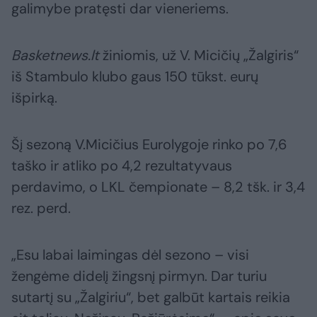
galimybe pratęsti dar vieneriems.
Basketnews.lt
žiniomis, už V. Micičių „Žalgiris“
iš Stambulo klubo gaus 150 tūkst. eurų
išpirką.
Šį sezoną V.Micičius Eurolygoje rinko po 7,6
taško ir atliko po 4,2 rezultatyvaus
perdavimo, o LKL čempionate – 8,2 tšk. ir 3,4
rez. perd.
„Esu labai laimingas dėl sezono – visi
žengėme didelį žingsnį pirmyn. Dar turiu
sutartį su „Žalgiriu“, bet galbūt kartais reikia