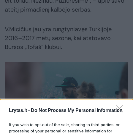
eit toliau. Nežinau. Pažiūrėsime“, – apie savo
ateitį pirmadienį kalbėjo serbas.
V.Micičius jau yra rungtyniavęs Turkijoje
2016–2017 metų sezone, kai atstovavo
Bursos „Tofaš“ klubui.
Lrytas.lt -
Do Not Process My Personal Information
If you wish to opt-out of the sale, sharing to third parties, or
processing of your personal or sensitive information for
Daugiau nuotraukų (100)