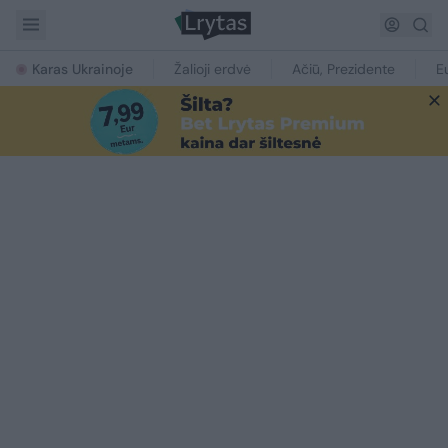
Karas Ukrainoje
Žalioji erdvė
Ačiū, Prezidente
E