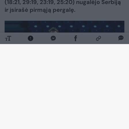
(18:21, 29:19, 23:19, 25:20) nugalėjo Serbiją
ir įsirašė pirmąją pergalę.
Daugiau nuotraukų (3)
Susitikimą žymiai užtikrinčiau pradėjo serbai
(7:17), tačiau Lietuvos rinktinė po paprašytos
minutės pertraukėlės sugrįžo į kovą ir po