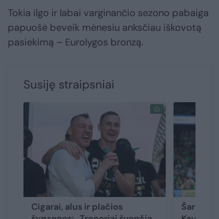
Tokia ilgo ir labai varginančio sezono pabaiga
papuošė beveik mėnesiu anksčiau iškovotą
pasiekimą – Eurolygos bronzą.
Susiję straipsniai
Cigarai, alus ir plačios
Šaras pra
šypsenos: „Treneriai švenčia
Kaune – į