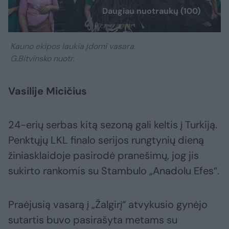
Daugiau nuotraukų (100)
Kauno ekipos laukia įdomi vasara.
G.Bitvinsko nuotr.
Vasilije Micičius
24-erių serbas kitą sezoną gali keltis į Turkiją.
Penktųjų LKL finalo serijos rungtynių dieną
žiniasklaidoje pasirodė pranešimų, jog jis
sukirto rankomis su Stambulo „Anadolu Efes“.
Praėjusią vasarą į „Žalgirį“ atvykusio gynėjo
sutartis buvo pasirašyta metams su