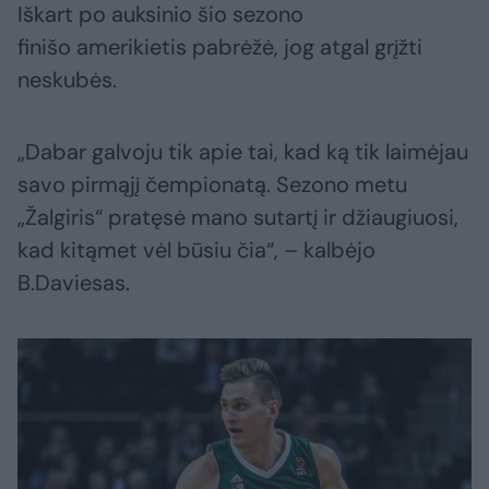
Iškart po auksinio šio sezono
finišo amerikietis pabrėžė, jog atgal grįžti
neskubės.
„Dabar galvoju tik apie tai, kad ką tik laimėjau
savo pirmąjį čempionatą. Sezono metu
„Žalgiris“ pratęsė mano sutartį ir džiaugiuosi,
kad kitąmet vėl būsiu čia“, – kalbėjo
B.Daviesas.