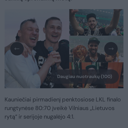
Daugiau nuotraukų (100)
Kauniečiai pirmadienį penktosiose LKL finalo
rungtynėse 80:70 įveikė Vilniaus „Lietuvos
rytą“ ir serijoje nugalėjo 4:1.