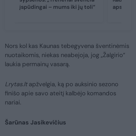
įspūdingai – mums iki jų toli“
apsisprę
Nors kol kas Kaunas tebegyvena šventinėmis
nuotaikomis, niekas neabejoja, jog „Žalgirio“
laukia permainų vasarą.
Lrytas.lt
apžvelgia, ką po auksinio sezono
finišo apie savo ateitį kalbėjo komandos
nariai.
Šarūnas Jasikevičius