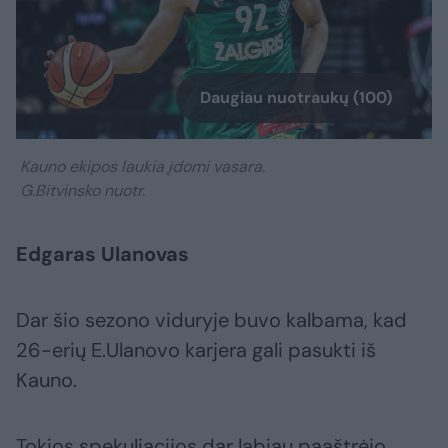
Daugiau nuotraukų (100)
Kauno ekipos laukia įdomi vasara.
G.Bitvinsko nuotr.
Edgaras Ulanovas
Dar šio sezono viduryje buvo kalbama, kad
26-erių E.Ulanovo karjera gali pasukti iš
Kauno.
Tokios spekuliacijos dar labiau paaštrėjo