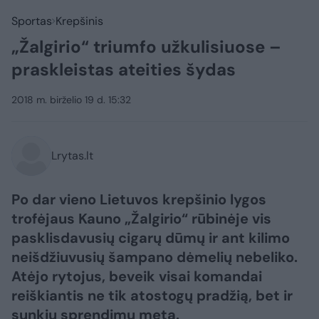
Sportas
Krepšinis
„Žalgirio“ triumfo užkulisiuose –
praskleistas ateities šydas
2018 m. birželio 19 d. 15:32
Lrytas.lt
Po dar vieno Lietuvos krepšinio lygos
trofėjaus Kauno „Žalgirio“ rūbinėje vis
pasklisdavusių cigarų dūmų ir ant kilimo
neišdžiuvusių šampano dėmelių nebeliko.
Atėjo rytojus, beveik visai komandai
reiškiantis ne tik atostogų pradžią, bet ir
sunkių sprendimų metą.