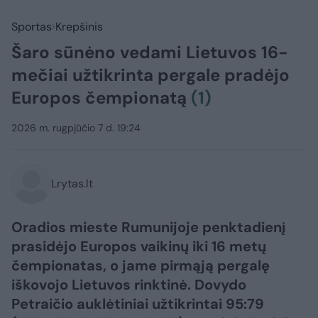
Sportas
Krepšinis
Šaro sūnėno vedami Lietuvos 16-
mečiai užtikrinta pergale pradėjo
Europos čempionatą
(1)
2026 m. rugpjūčio 7 d. 19:24
Lrytas.lt
Oradios mieste Rumunijoje penktadienį
prasidėjo Europos vaikinų iki 16 metų
čempionatas, o jame pirmąją pergalę
iškovojo Lietuvos rinktinė. Dovydo
Petraičio auklėtiniai užtikrintai 95:79