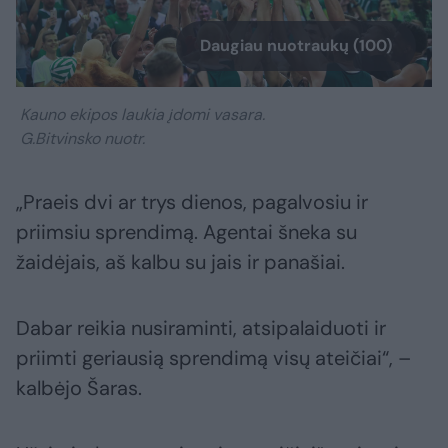
Daugiau nuotraukų (100)
Kauno ekipos laukia įdomi vasara.
G.Bitvinsko nuotr.
„Praeis dvi ar trys dienos, pagalvosiu ir
priimsiu sprendimą. Agentai šneka su
žaidėjais, aš kalbu su jais ir panašiai.
Dabar reikia nusiraminti, atsipalaiduoti ir
priimti geriausią sprendimą visų ateičiai“, –
kalbėjo Šaras.