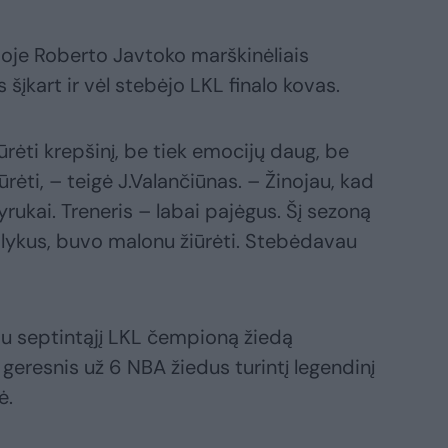
ijoje Roberto Javtoko marškinėliais
įkart ir vėl stebėjo LKL finalo kovas.
ūrėti krepšinį, be tiek emocijų daug, be
rėti, – teigė J.Valančiūnas. – Žinojau, kad
 vyrukai. Treneris – labai pajėgus. Šį sezoną
dalykus, buvo malonu žiūrėti. Stebėdavau
jau septintąjį LKL čempioną žiedą
 geresnis už 6 NBA žiedus turintį legendinį
ė.