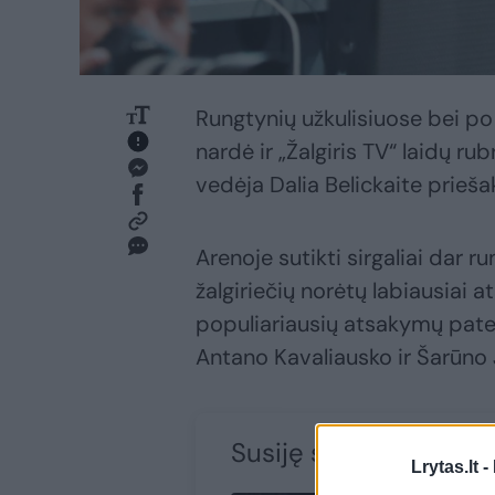
Rungtynių užkulisiuose bei p
nardė ir „Žalgiris TV“ laidų r
vedėja Dalia Belickaite prieša
Arenoje sutikti sirgaliai dar r
žalgiriečių norėtų labiausiai 
populiariausių atsakymų pate
Antano Kavaliausko ir Šarūno 
Susiję straipsniai
Lrytas.lt -