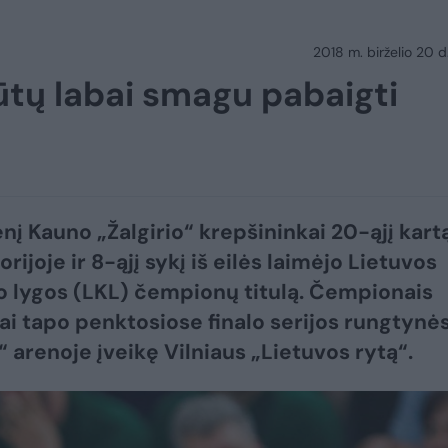
2018 m. birželio 20 d.
tų labai smagu pabaigti
nį Kauno „Žalgirio“ krepšininkai 20-ąjį kart
orijoje ir 8-ąjį sykį iš eilės laimėjo Lietuvos
o lygos (LKL) čempionų titulą. Čempionais
ai tapo penktosiose finalo serijos rungtynė
“ arenoje įveikę Vilniaus „Lietuvos rytą“.