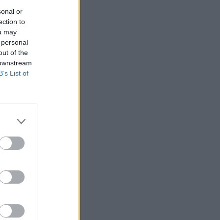
sonal or
ection to
ou may
 personal
out of the
 downstream
B’s List of