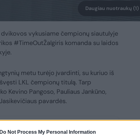
Daugiau nuotraukų (1)
o dvikovos vykusiame čempionų siautulyje
ubrikos #TimeOutŽalgiris komanda su laidos
kyje.
ungtynių metu turėjo įvardinti, su kuriuo iš
atšvęsti LKL čempionų titulą. Tarp
ko Kevino Pangoso, Pauliaus Jankūno,
Jasikevičiaus pavardės.
Do Not Process My Personal Information