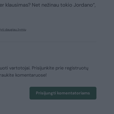
per klausimas? Net nežinau tokio Jordano“,
yti daugiau žymių
oti vartotojai. Prisijunkite prie registruotų
raukite komentaruose!
Prisijungti komentatoriams