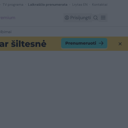
TV programa
Laikraščio prenumerata
Lrytas EN
Kontaktai
Premium
Prisijungti
lbimai