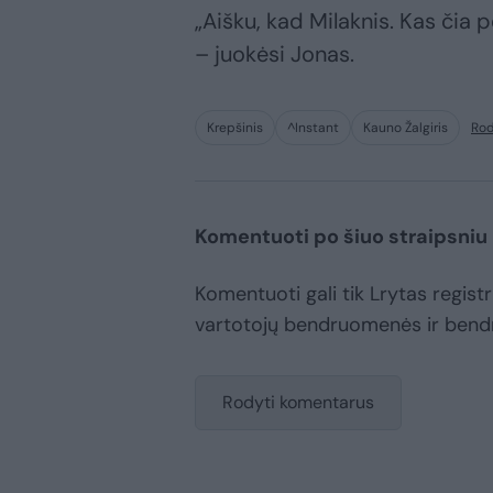
„Aišku, kad Milaknis. Kas čia 
– juokėsi Jonas.
Krepšinis
^Instant
Kauno Žalgiris
Rod
Komentuoti po šiuo straipsniu
Komentuoti gali tik Lrytas registru
vartotojų bendruomenės ir bend
Rodyti komentarus