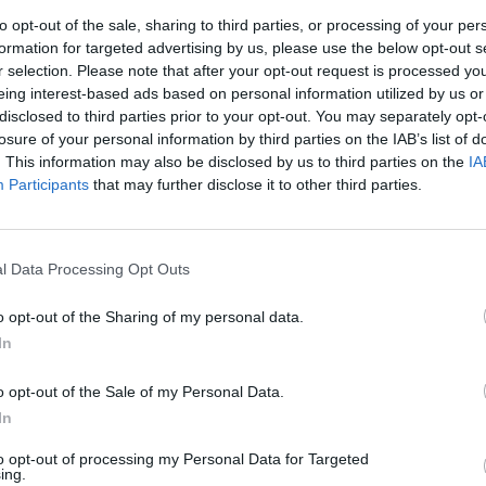
to opt-out of the sale, sharing to third parties, or processing of your per
formation for targeted advertising by us, please use the below opt-out s
r selection. Please note that after your opt-out request is processed y
eing interest-based ads based on personal information utilized by us or
disclosed to third parties prior to your opt-out. You may separately opt-
losure of your personal information by third parties on the IAB’s list of
iniaus
. This information may also be disclosed by us to third parties on the
IA
omaičio
Participants
that may further disclose it to other third parties.
rendimas –
lutiniame
nktinės sąraše
l Data Processing Opt Outs
liko dviejų
idėjų
o opt-out of the Sharing of my personal data.
In
o opt-out of the Sale of my Personal Data.
In
ko ir pakalbino du stipriausioje planetos
to opt-out of processing my Personal Data for Targeted
ing.
niaujančius lietuvius – Domantą Sabonį ir