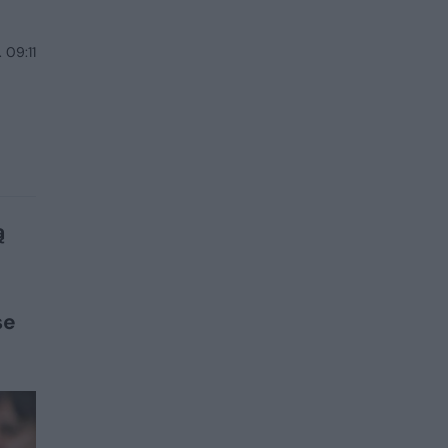
 09:11
ą
se