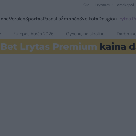
Orai
Lrytas.tv
Horoskopai
iena
Verslas
Sportas
Pasaulis
Žmonės
Sveikata
Daugiau
Lrytas 
e
Europos burės 2026
Gyvenu, ne skrolinu
Darbo ske