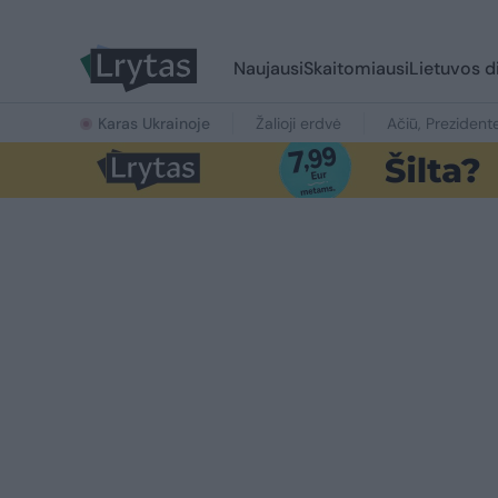
Naujausi
Skaitomiausi
Lietuvos d
Karas Ukrainoje
Žalioji erdvė
Ačiū, Prezident