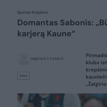
Sportas
Krepšinis
Domantas Sabonis: „Bū
karjerą Kaune“
Pirmadie
zalgiris.lt ir lrytas.lt
klubo ist
krepšini
kaunieči
Video
„Žalgirio