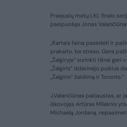
Praėjusių metų LKL finalo ser
pasipuošęs Jonas Valančiūnas š
„Kartais faina pasėdėti ir paži
prakaito, be streso. Gera pažiū
„Žalgiryje“ surinkti tikrai geri
„Žalgiris“ išdarinėjo puikius 
„Žalgirio“ žaidimą ir Toronte.“
J.Valančiūnas paklaustas, ar 
iškovojęs Artūras Milaknis yra
Michaelą Jordaną, nepasimet