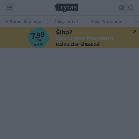
Karas Ukrainoje
Žalioji erdvė
Ačiū, Prezidente
E