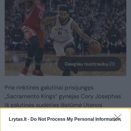
Daugiau nuotraukų (1)
Prie rinktinės galutinai prisijungęs
„Sacramento Kings“ gynėjas Cory Josephas
iš galutinės sudėties išstūmė Utenos
„Juventus“ prieš keletą metų žaidusį Aaroną
Lrytas.lt -
Do Not Process My Personal Information
Bestą.