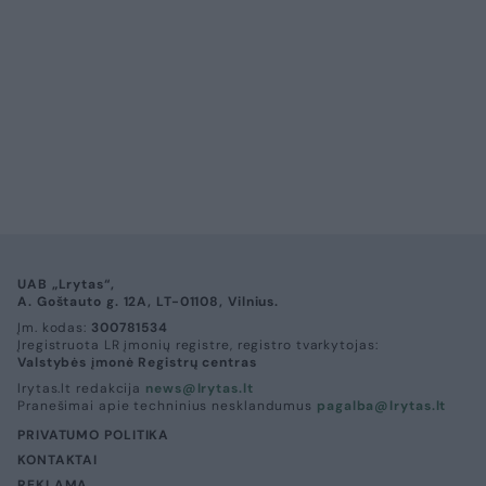
UAB „Lrytas“,
A. Goštauto g. 12A, LT-01108, Vilnius.
Įm. kodas:
300781534
Įregistruota LR įmonių registre, registro tvarkytojas:
Valstybės įmonė Registrų centras
lrytas.lt redakcija
news@lrytas.lt
Pranešimai apie techninius nesklandumus
pagalba@lrytas.lt
PRIVATUMO POLITIKA
KONTAKTAI
REKLAMA