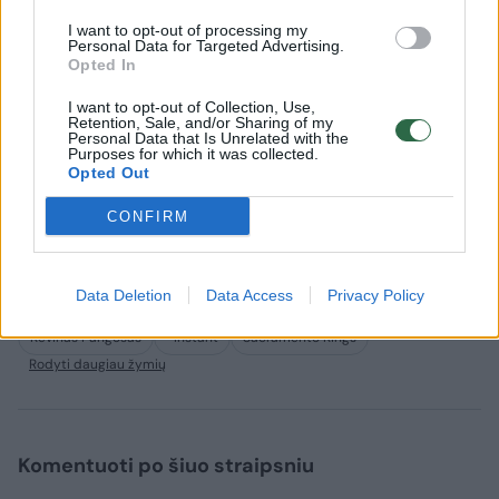
I want to opt-out of processing my
Personal Data for Targeted Advertising.
Opted In
I want to opt-out of Collection, Use,
Naujienos Lietuvos varžovų
Iki pasa
Retention, Sale, and/or Sharing of my
Personal Data that Is Unrelated with the
stovykloje: „Raptors“ treneris
10 dienų:
Purposes for which it was collected.
įkalbėjo rinktinės žvaigždę
žvaigždži
Opted Out
vykti į Kiniją
nustebin
CONFIRM
Data Deletion
Data Access
Privacy Policy
Kevinas Pangosas
^Instant
Sacramento Kings
Rodyti daugiau žymių
Komentuoti po šiuo straipsniu