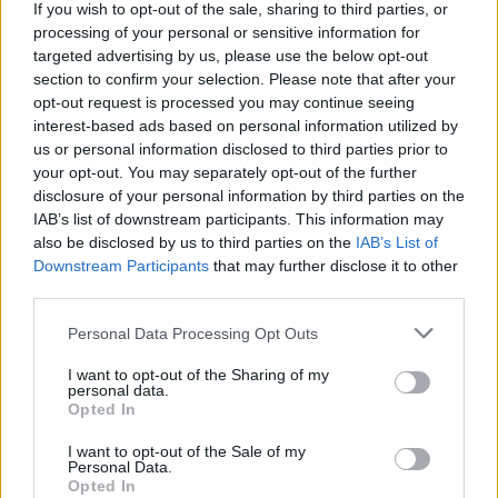
If you wish to opt-out of the sale, sharing to third parties, or
processing of your personal or sensitive information for
Galutinis Kanados dvyliktukas:
Khemas
targeted advertising by us, please use the below opt-out
Birchas, Conoras Morganas, Melvinas Ejimas,
section to confirm your selection. Please note that after your
opt-out request is processed you may continue seeing
Brady Heslipas, Cory Josephas, Kaza Kajami-
interest-based ads based on personal information utilized by
Keane'as, Andrew Nembhardas, Kevinas
us or personal information disclosed to third parties prior to
Pangosas, Addisonas Pattersonas, Philas
your opt-out. You may separately opt-out of the further
disclosure of your personal information by third parties on the
Scrubbas, Thomasas Scrubbas, Kyle’as
IAB’s list of downstream participants. This information may
Wiltjeras.
also be disclosed by us to third parties on the
IAB’s List of
Downstream Participants
that may further disclose it to other
third parties.
Susiję straipsniai
Personal Data Processing Opt Outs
I want to opt-out of the Sharing of my
personal data.
Opted In
I want to opt-out of the Sale of my
Personal Data.
Opted In