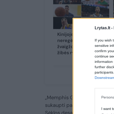
Lrytas.lt -
Kinijoje nusileido
neregėtas krepšinio
If you wish 
sensitive in
žvaigždynas – kas
confirm you
žibės ryškiausiai?
continue se
information 
further disc
participants
Downstream 
„Memphis Grizzlies“ centras k
Persona
sukaupti papildomų sirgalių. P
I want t
Sėklos desantas, dalis sirgalių 