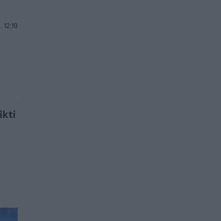
 12:19
ikti
3