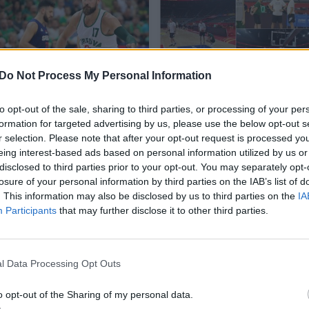
Do Not Process My Personal Information
Patiekalas, kurį J.
Reklamos lipduko
Valančiūnas darosi
aikštėje inspekciją
to opt-out of the sale, sharing to third parties, or processing of your per
formation for targeted advertising by us, please use the below opt-out s
pats: tuomet ir
vykdęs D. Adomaitis
r selection. Please note that after your opt-out request is processed y
šaltibarščiai eina į
atskleidė didžiausią
eing interest-based ads based on personal information utilized by us or
„trasą“
bėdą, kuri Kinijoje
disclosed to third parties prior to your opt-out. You may separately opt-
liečia visus
losure of your personal information by third parties on the IAB’s list of
. This information may also be disclosed by us to third parties on the
IA
Participants
that may further disclose it to other third parties.
artu su Domantu Saboniu turėtų Lietuvos rinktine
l Data Processing Opt Outs
enktadienį iš Lietuvos į Kiniją išvyko Tomo Balaiš
o opt-out of the Sharing of my personal data.
į Kiniją atvyko anksčiau ir leidosi į keliones.