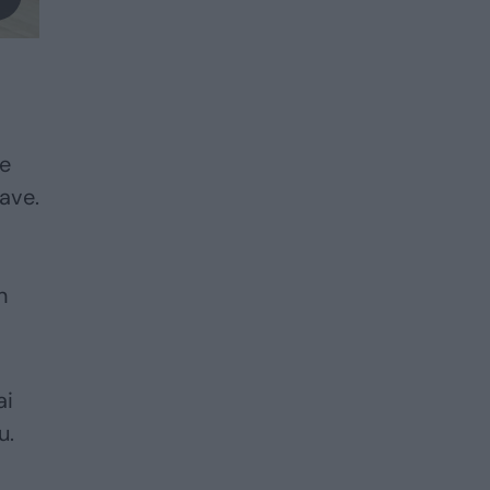
me
save.
n
ai
u.