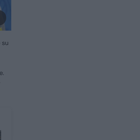
e su
e.
e