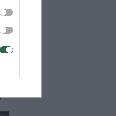
k
itą
.