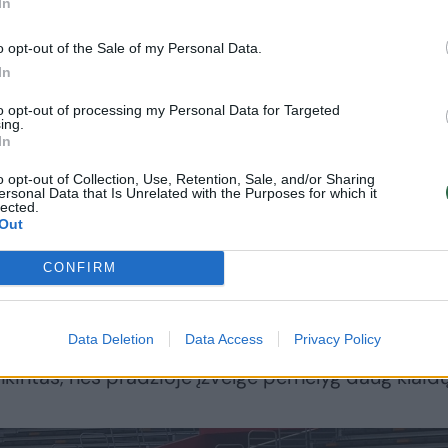
In
o opt-out of the Sale of my Personal Data.
ietiniai – ne vienas paklaustas kinas pabrėžė, kad
In
A dvikovas, tad yra girdėję Sabonio ar Valančiūno
to opt-out of processing my Personal Data for Targeted
ing.
In
o opt-out of Collection, Use, Retention, Sale, and/or Sharing
ek tik galime jo gauti. Kiekvieno pliusiuko, kiek ti
ersonal Data that Is Unrelated with the Purposes for which it
lected.
os komandos tikrai pajėgios, galinčios patekti į k
Out
ėją, esantį tribūnose kalbėjo J.Valančiūnas.
CONFIRM
ką turnyrą Pietų Korėjoje jau bandė savo jėgas su
Data Deletion
Data Access
Privacy Policy
i 91:56 sutriuškino Angolos rinktinę, bet Dainius
intas, nes pradžioje įžvelgė pernelyg daug klaidų