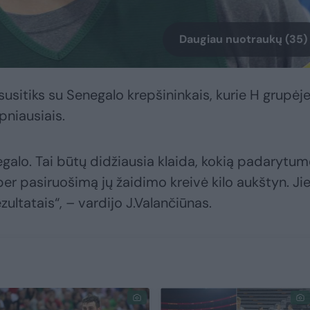
Daugiau nuotraukų (35)
usitiks su Senegalo krepšininkais, kurie H grupėj
lpniausiais.
negalo. Tai būtų didžiausia klaida, kokią padarytum
er pasiruošimą jų žaidimo kreivė kilo aukštyn. Ji
ultatais“, – vardijo J.Valančiūnas.