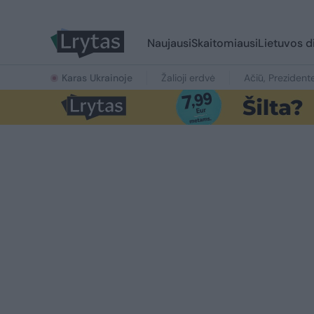
Naujausi
Skaitomiausi
Lietuvos d
Karas Ukrainoje
Žalioji erdvė
Ačiū, Prezident