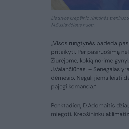
Lietuvos krepšinio rinktinės treniruotė
M.Suslavičiaus nuotr.
„Visos rungtynės padeda pasi
pritaikyti. Per pasiruošimą ne
Žiūrėjome, kokią norime gynybą
J.Valančiūnas. – Senegalas yra
dėmesio. Negali jiems leisti d
pajėgi komanda.“
Penktadienį D.Adomaitis džiaug
miegoti. Krepšininkų aklimatiz