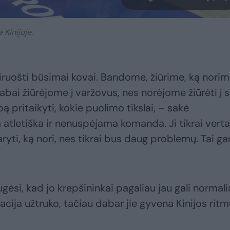
 Kinijoje.
ruošti būsimai kovai. Bandome, žiūrime, ką nori
labai žiūrėjome į varžovus, nes norėjome žiūrėti į 
 pritaikyti, kokie puolimo tikslai, – sakė
 atletiška ir nenuspėjama komanda. Ji tikrai verta
aryti, ką nori, nes tikrai bus daug problemų. Tai ga
ėsi, kad jo krepšininkai pagaliau jau gali normali
acija užtruko, tačiau dabar jie gyvena Kinijos ritm