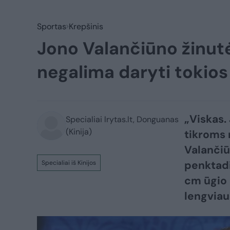
Sportas
Krepšinis
Jono Valančiūno žinutė
negalima daryti tokios
„Viskas.
Specialiai lrytas.lt, Donguanas
(Kinija)
tikroms 
Valančiū
penktadi
Specialiai iš Kinijos
cm ūgio 
lengviau