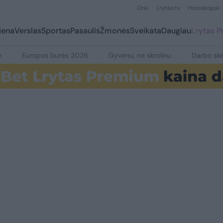
Orai
Lrytas.tv
Horoskopai
iena
Verslas
Sportas
Pasaulis
Žmonės
Sveikata
Daugiau
Lrytas 
e
Europos burės 2026
Gyvenu, ne skrolinu
Darbo ske