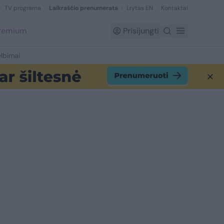
TV programa
Laikraščio prenumerata
Lrytas EN
Kontaktai
Premium
Prisijungti
lbimai