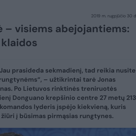
2019 m. rugpjūčio 30 d.
 – visiems abejojantiems:
 klaidos
 Jau prasideda sekmadienį, tad reikia nusite
rungtynėms“, – užtikrintai tarė Jonas
nas. Po Lietuvos rinktinės treniruotės
enį Donguano krepšinio centre 27 metų 21
komandos lyderis įspėjo kiekvieną, kuris
 žiūri į būsimas pirmąsias rungtynes.