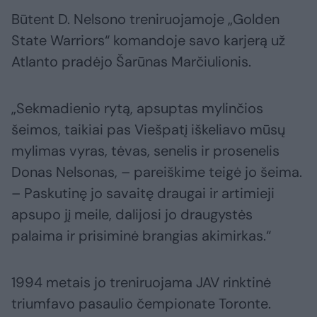
Būtent D. Nelsono treniruojamoje „Golden
State Warriors“ komandoje savo karjerą už
Atlanto pradėjo Šarūnas Marčiulionis.
„Sekmadienio rytą, apsuptas mylinčios
šeimos, taikiai pas Viešpatį iškeliavo mūsų
mylimas vyras, tėvas, senelis ir prosenelis
Donas Nelsonas, – pareiškime teigė jo šeima.
– Paskutinę jo savaitę draugai ir artimieji
apsupo jį meile, dalijosi jo draugystės
palaima ir prisiminė brangias akimirkas.“
1994 metais jo treniruojama JAV rinktinė
triumfavo pasaulio čempionate Toronte.