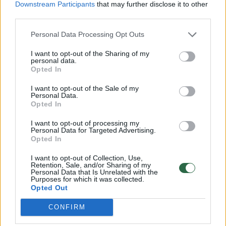
Downstream Participants
that may further disclose it to other
third parties.
Personal Data Processing Opt Outs
Lrytas.lt
I want to opt-out of the Sharing of my
personal data.
Krepšinio pasaulis gedi. Sekmadienį
Opted In
užgeso legendinio krepšininko trenerio
I want to opt-out of the Sale of my
Dono Nelsono gyvybė.
Personal Data.
Opted In
I want to opt-out of processing my
Personal Data for Targeted Advertising.
Opted In
I want to opt-out of Collection, Use,
Retention, Sale, and/or Sharing of my
Personal Data that Is Unrelated with the
Purposes for which it was collected.
Opted Out
CONFIRM