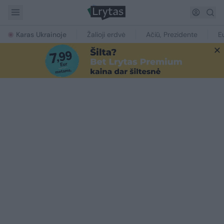
Karas Ukrainoje
Žalioji erdvė
Ačiū, Prezidente
E