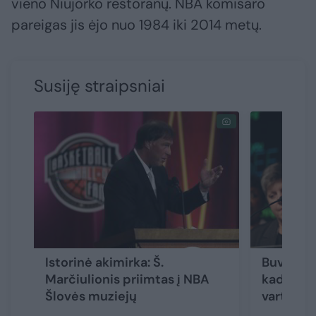
vieno Niujorko restoranų. NBA komisaro
pareigas jis ėjo nuo 1984 iki 2014 metų.
Susiję straipsniai
Istorinė akimirka: Š.
Buvęs NB
Marčiulionis priimtas į NBA
kad žaid
Šlovės muziejų
vartoti 