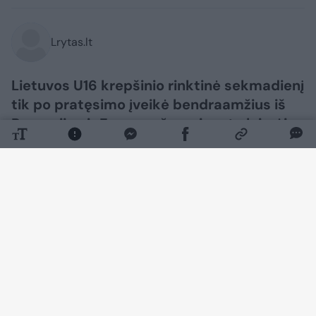
Lrytas.lt
Lietuvos U16 krepšinio rinktinė sekmadienį
tik po pratęsimo įveikė bendraamžius iš
Rumunijos ir Europos čempionate laimėjo
savo grupę.