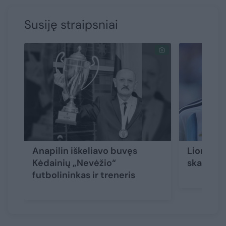
Susiję straipsniai
Anapilin iškeliavo buvęs
Lionelio
Kėdainių „Nevėžio“
skaudi n
futbolininkas ir treneris