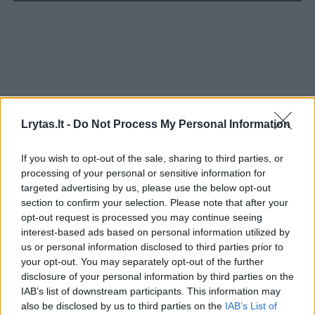
Lrytas.lt -
Do Not Process My Personal Information
If you wish to opt-out of the sale, sharing to third parties, or
processing of your personal or sensitive information for
targeted advertising by us, please use the below opt-out
section to confirm your selection. Please note that after your
opt-out request is processed you may continue seeing
interest-based ads based on personal information utilized by
Sportas
Krepšinis
us or personal information disclosed to third parties prior to
Mirė penkiskart NBA ir pasaulio
your opt-out. You may separately opt-out of the further
disclosure of your personal information by third parties on the
čempionas D. Nelsonas
(1)
IAB’s list of downstream participants. This information may
also be disclosed by us to third parties on the
IAB’s List of
2026 m. rugpjūčio 9 d. 18:01