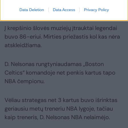
Daugiau nuotraukų (1)
Data Deletion
Data Access
Privacy Policy
Į krepšinio šlovės muziejų įtrauktai legendai
buvo 86-eriui. Mirties priežastis kol kas nėra
atskleidžiama.
D. Nelsonas rungtyniaudamas „Boston
Celtics“ komandoje net penkis kartus tapo
NBA čempionu.
Vėliau strategas net 3 kartus buvo išrinktas
geriausiu metų treneriu NBA lygoje, tačiau
kaip treneris, D. Nelsonas NBA nelaimėjo.