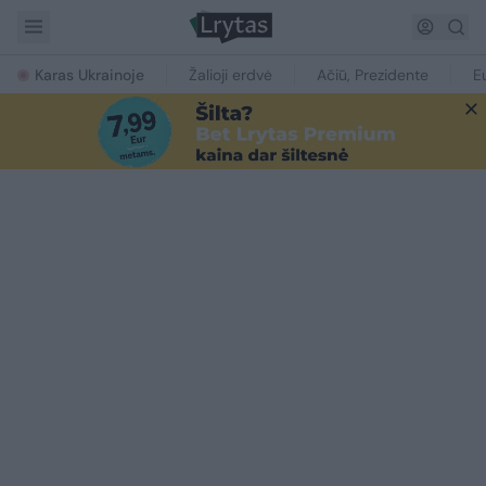
Karas Ukrainoje
Žalioji erdvė
Ačiū, Prezidente
E