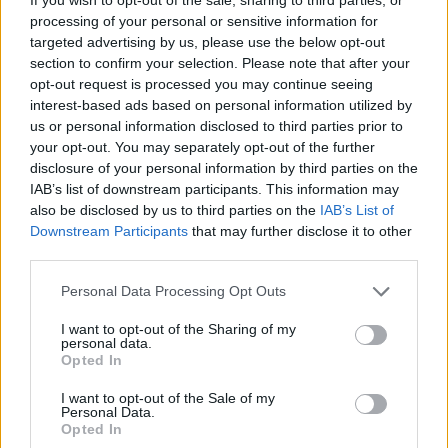
processing of your personal or sensitive information for
targeted advertising by us, please use the below opt-out
section to confirm your selection. Please note that after your
opt-out request is processed you may continue seeing
interest-based ads based on personal information utilized by
– Vaizdo įraše iš rūbines matyti jūsų
us or personal information disclosed to third parties prior to
your opt-out. You may separately opt-out of the further
emocijos, kurių įprastai niekada nerodote.
disclosure of your personal information by third parties on the
Galbūt taip išliejote visą įtampą, kurią
IAB’s list of downstream participants. This information may
jautėte prieš mačą?
also be disclosed by us to third parties on the
IAB’s List of
Downstream Participants
that may further disclose it to other
third parties.
– Labai didžiuojuosi savo žaidėjais, trenerių
Personal Data Processing Opt Outs
štabu. Mes pasiekėme savo tikslą, todėl
I want to opt-out of the Sharing of my
emocijos liejosi laisvai. Nejaučiau spaudimo
personal data.
Opted In
prieš lemiamas rungtynes, kadangi iš klubo
pusės jaučiau didelį palaikymą. Spaudžiau
I want to opt-out of the Sale of my
Personal Data.
pats save, kadangi visada noriu laimėti ir
Opted In