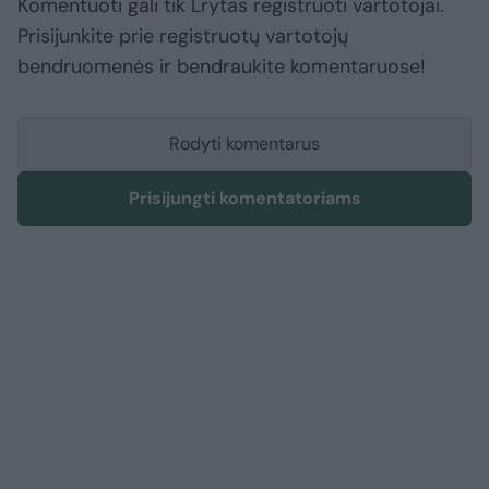
Komentuoti gali tik Lrytas registruoti vartotojai.
Prisijunkite prie registruotų vartotojų
bendruomenės ir bendraukite komentaruose!
Rodyti komentarus
Prisijungti komentatoriams