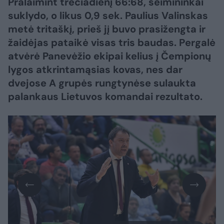
Pralaimint trečiadienį 66:68, šeimininkai
suklydo, o likus 0,9 sek. Paulius Valinskas
metė tritaškį, prieš jį buvo prasižengta ir
žaidėjas pataikė visas tris baudas. Pergalė
atvėrė Panevėžio ekipai kelius į Čempionų
lygos atkrintamąsias kovas, nes dar
dvejose A grupės rungtynėse sulaukta
palankaus Lietuvos komandai rezultato.