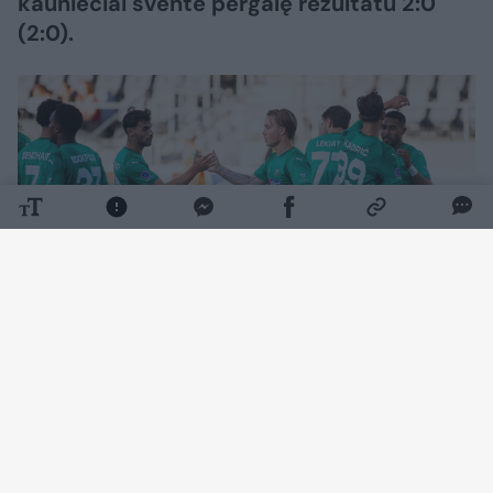
kauniečiai šventė pergalę rezultatu 2:0
(2:0).
Daugiau nuotraukų (12)
Rungtynių pradžia klostėsi ramiai – kartą
šalia žalgiriečių vartų smūgiavo Wesley
Gabrielis, o Željko Sopičius buvo priverstas