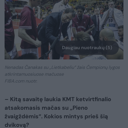
Daugiau nuotraukų (5)
Nenadas Čanakas su „Lietkabeliu“ žais Čempionų lygos
atkrintamuosiuose mačuose
FIBA.com nuotr.
– Kitą savaitę laukia KMT ketvirtfinalio
atsakomasis mačas su „Pieno
žvaigždėmis“. Kokios mintys prieš šią
dvikovą?