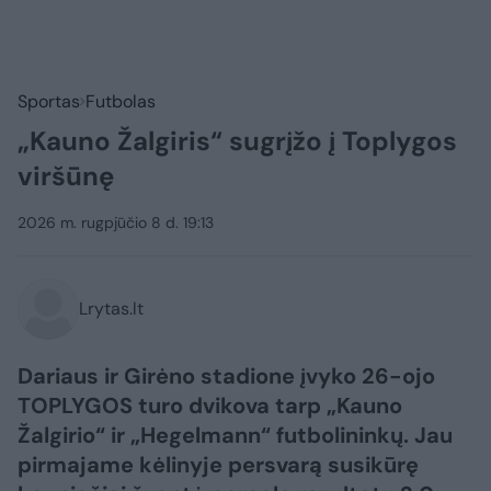
Sportas
Futbolas
„Kauno Žalgiris“ sugrįžo į Toplygos
viršūnę
2026 m. rugpjūčio 8 d. 19:13
Lrytas.lt
Dariaus ir Girėno stadione įvyko 26-ojo
TOPLYGOS turo dvikova tarp „Kauno
Žalgirio“ ir „Hegelmann“ futbolininkų. Jau
pirmajame kėlinyje persvarą susikūrę