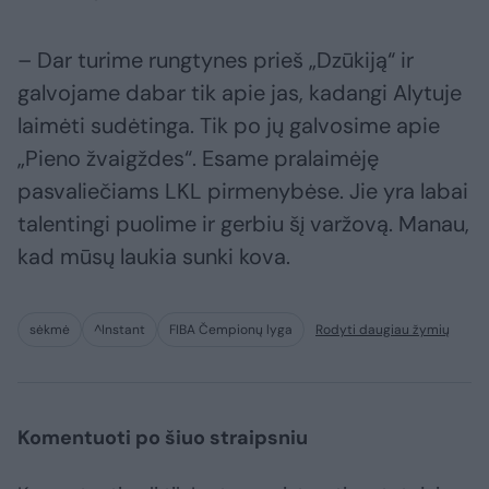
– Dar turime rungtynes prieš „Dzūkiją“ ir
galvojame dabar tik apie jas, kadangi Alytuje
laimėti sudėtinga. Tik po jų galvosime apie
„Pieno žvaigždes“. Esame pralaimėję
pasvaliečiams LKL pirmenybėse. Jie yra labai
talentingi puolime ir gerbiu šį varžovą. Manau,
kad mūsų laukia sunki kova.
sėkmė
^Instant
FIBA Čempionų lyga
Rodyti daugiau žymių
Komentuoti po šiuo straipsniu