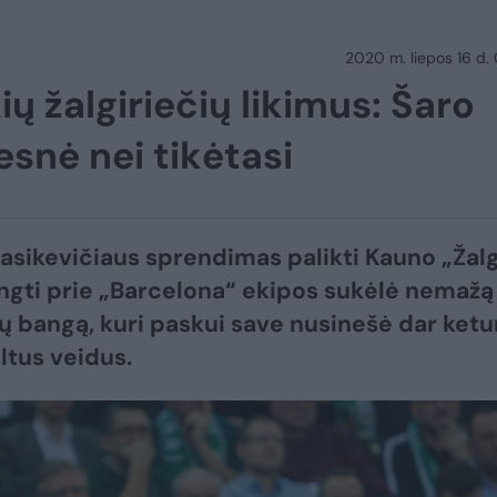
2020 m. liepos 16 d.
ų žalgiriečių likimus: Šaro
snė nei tikėtasi
asikevičiaus sprendimas palikti Kauno „Žalg
jungti prie „Barcelona“ ekipos sukėlė nemažą
 bangą, kuri paskui save nusinešė dar ketu
ltus veidus.