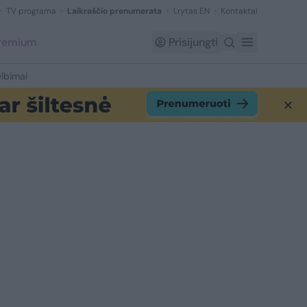
TV programa
Laikraščio prenumerata
Lrytas EN
Kontaktai
Premium
Prisijungti
lbimai