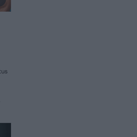
tus
.