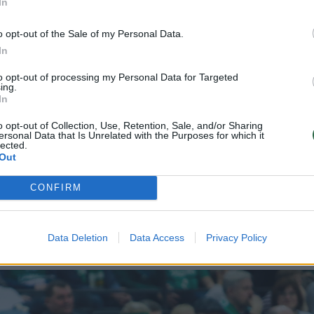
In
 metu vyksta Lietuvos vyrų krepšinio rinktinės
o opt-out of the Sale of my Personal Data.
In
 išvykti į „Barcelona“ komandą prisidėjo prie 199
to opt-out of processing my Personal Data for Targeted
ing.
 Turkiją, prisipažino pats krepšininkas.
In
o opt-out of Collection, Use, Retention, Sale, and/or Sharing
ersonal Data that Is Unrelated with the Purposes for which it
is išvyko, apsispręsti buvo kur kas lengviau“, –
lected.
Out
CONFIRM
persikeliantis žaidėjas taip pat negailėjo šiltų
ui.
Data Deletion
Data Access
Privacy Policy