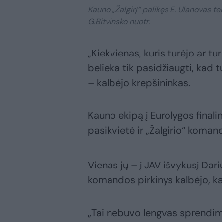
Kauno „Žalgirį“ palikęs E. Ulanovas te
G.Bitvinsko nuotr.
„Kiekvienas, kuris turėjo ar tu
belieka tik pasidžiaugti, kad 
– kalbėjo krepšininkas.
Kauno ekipą į Eurolygos finali
pasikvietė ir „Žalgirio“ koman
Vienas jų – į JAV išvykusį Dar
komandos pirkinys kalbėjo, ka
„Tai nebuvo lengvas sprendima