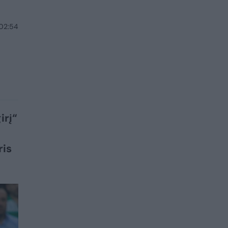
 02:54
irį“
ris