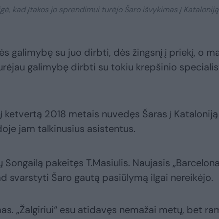
igė, kad įtakos jo sprendimui turėjo Šaro išvykimas į Kataloniją
rės galimybę su juo dirbti, dės žingsnį į priekį, o m
turėjau galimybę dirbti su tokiu krepšinio specialis
nį ketvertą 2018 metais nuvedęs Šaras į Kataloniją
doje jam talkinusius asistentus.
ių Songailą pakeitęs T.Masiulis. Naujasis „Barcelon
d svarstyti Šaro gautą pasiūlymą ilgai nereikėjo.
s. „Žalgiriui“ esu atidavęs nemažai metų, bet ra