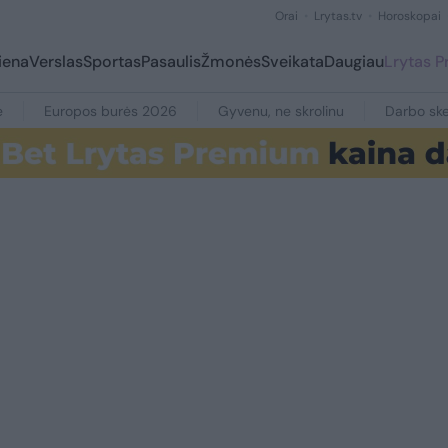
Orai
Lrytas.tv
Horoskopai
iena
Verslas
Sportas
Pasaulis
Žmonės
Sveikata
Daugiau
Lrytas 
e
Europos burės 2026
Gyvenu, ne skrolinu
Darbo ske