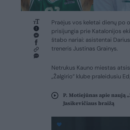
Praėjus vos keletai dienų po 
prisijungia prie Katalonijos ek
štabo nariai: asistentai Dariu
treneris Justinas Grainys.
Netrukus Kauno miestas atsis
„Žalgirio“ klube praleidusiu E
P. Motiejūnas apie naują „
Jasikevičiaus braižą