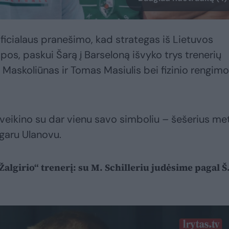
oficialaus pranešimo, kad strategas iš Lietuvos
ipos, paskui Šarą į Barseloną išvyko trys trenerių
s Maskoliūnas ir Tomas Masiulis bei fizinio rengimo
veikino su dar vienu savo simboliu – šešerius me
dgaru Ulanovu.
Žalgirio“ trenerį: su M. Schilleriu judėsime pagal Š