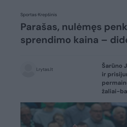
Sportas
Krepšinis
Parašas, nulėmęs penki
sprendimo kaina – dide
Šarūno J
Lrytas.lt
ir prisi
permainų
žaliai-ba