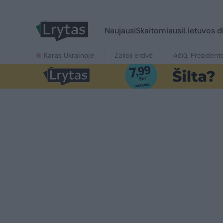
Naujausi
Skaitomiausi
Lietuvos d
Karas Ukrainoje
Žalioji erdvė
Ačiū, Prezident