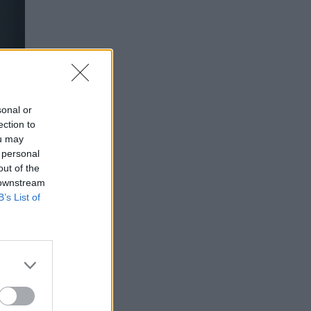
sonal or
ection to
ou may
 personal
out of the
 downstream
B’s List of
i