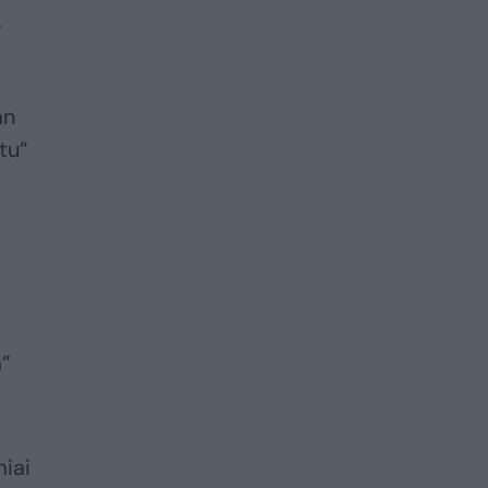
.
an
tu“
a“
miai