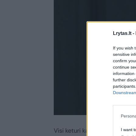
Lrytas.lt -
If you wish 
sensitive in
confirm you
continue se
information 
further disc
participants
Downstream 
Persona
Visi keturi kartu su Š.Jasikevi
I want t