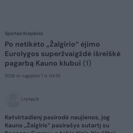
Sportas
Krepšinis
Po netikėto „Žalgirio“ ėjimo
Eurolygos superžvaigždė išreiškė
pagarbą Kauno klubui
(1)
2026 m. rugpjūčio 7 d. 04:33
Lrytas.lt
Ketvirtadienį pasirodė naujienos, jog
Kauno „Žalgiris“ pasirašys sutartį su