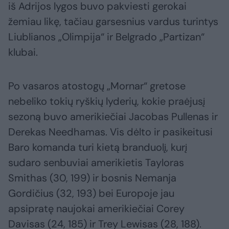
iš Adrijos lygos buvo pakviesti gerokai
žemiau likę, tačiau garsesnius vardus turintys
Liublianos „Olimpija“ ir Belgrado „Partizan“
klubai.
Po vasaros atostogų „Mornar“ gretose
nebeliko tokių ryškių lyderių, kokie praėjusį
sezoną buvo amerikiečiai Jacobas Pullenas ir
Derekas Needhamas. Vis dėlto ir pasikeitusi
Baro komanda turi kietą branduolį, kurį
sudaro senbuviai amerikietis Tayloras
Smithas (30, 199) ir bosnis Nemanja
Gordičius (32, 193) bei Europoje jau
apsipratę naujokai amerikiečiai Corey
Davisas (24, 185) ir Trey Lewisas (28, 188).