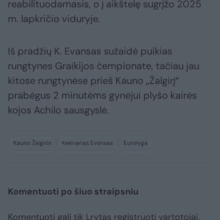
reabilituodamasis, o į aikštelę sugrįžo 2025
m. lapkričio viduryje.
Iš pradžių K. Evansas sužaidė puikias
rungtynes Graikijos čempionate, tačiau jau
kitose rungtynėse prieš Kauno „Žalgirį“
prabėgus 2 minutėms gynėjui plyšo kairės
kojos Achilo sausgyslė.
Kauno Žalgiris
Keenanas Evansas
Eurolyga
Komentuoti po šiuo straipsniu
Komentuoti gali tik Lrytas registruoti vartotojai.