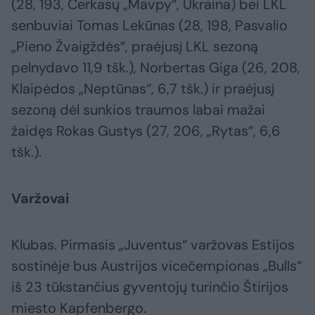
(28, 193, Čerkasų „Mavpy“, Ukraina) bei LKL
senbuviai Tomas Lekūnas (28, 198, Pasvalio
„Pieno Žvaigždės“, praėjusį LKL sezoną
pelnydavo 11,9 tšk.), Norbertas Giga (26, 208,
Klaipėdos „Neptūnas“, 6,7 tšk.) ir praėjusį
sezoną dėl sunkios traumos labai mažai
žaidęs Rokas Gustys (27, 206, „Rytas“, 6,6
tšk.).
Varžovai
Klubas. Pirmasis „Juventus“ varžovas Estijos
sostinėje bus Austrijos vicečempionas „Bulls“
iš 23 tūkstančius gyventojų turinčio Štirijos
miesto Kapfenbergo.