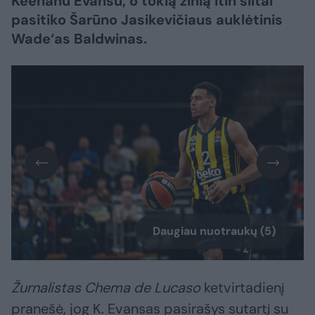
Keenanu Evansu, o tokią žinią itin šiltai
pasitiko Šarūno Jasikevičiaus auklėtinis
Wade‘as Baldwinas.
Daugiau nuotraukų (5)
Žurnalistas Chema de Lucaso
ketvirtadienį
pranešė, jog K. Evansas pasirašys sutartį su