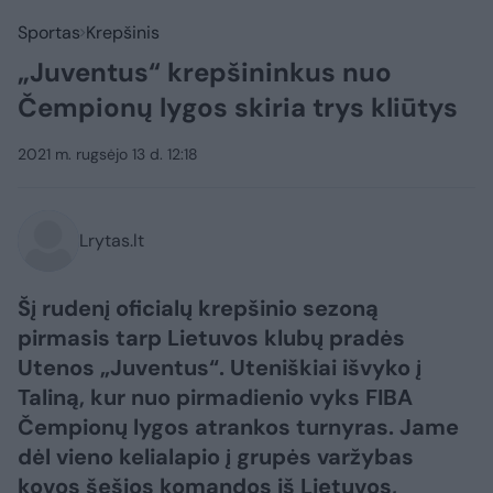
Sportas
Krepšinis
„Juventus“ krepšininkus nuo
Čempionų lygos skiria trys kliūtys
2021 m. rugsėjo 13 d. 12:18
Lrytas.lt
Šį rudenį oficialų krepšinio sezoną
pirmasis tarp Lietuvos klubų pradės
Utenos „Juventus“. Uteniškiai išvyko į
Taliną, kur nuo pirmadienio vyks FIBA
Čempionų lygos atrankos turnyras. Jame
dėl vieno kelialapio į grupės varžybas
kovos šešios komandos iš Lietuvos,