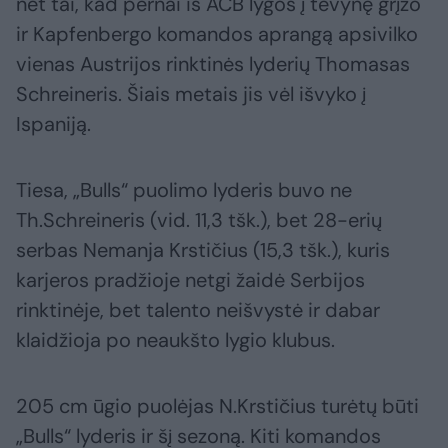
net tai, kad pernai iš ACB lygos į tėvynę grįžo
ir Kapfenbergo komandos aprangą apsivilko
vienas Austrijos rinktinės lyderių Thomasas
Schreineris. Šiais metais jis vėl išvyko į
Ispaniją.
Tiesa, „Bulls“ puolimo lyderis buvo ne
Th.Schreineris (vid. 11,3 tšk.), bet 28-erių
serbas Nemanja Krstičius (15,3 tšk.), kuris
karjeros pradžioje netgi žaidė Serbijos
rinktinėje, bet talento neišvystė ir dabar
klaidžioja po neaukšto lygio klubus.
205 cm ūgio puolėjas N.Krstičius turėtų būti
„Bulls“ lyderis ir šį sezoną. Kiti komandos