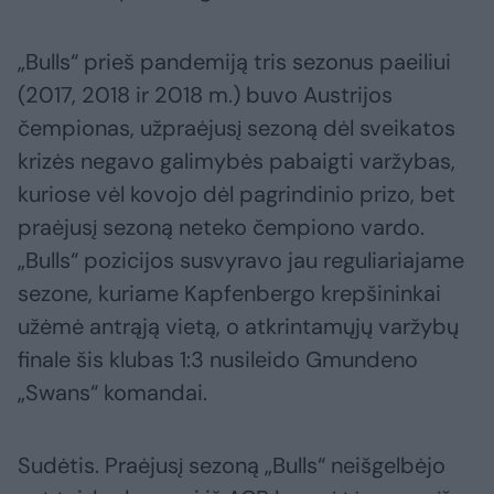
„Bulls“ prieš pandemiją tris sezonus paeiliui
(2017, 2018 ir 2018 m.) buvo Austrijos
čempionas, užpraėjusį sezoną dėl sveikatos
krizės negavo galimybės pabaigti varžybas,
kuriose vėl kovojo dėl pagrindinio prizo, bet
praėjusį sezoną neteko čempiono vardo.
„Bulls“ pozicijos susvyravo jau reguliariajame
sezone, kuriame Kapfenbergo krepšininkai
užėmė antrąją vietą, o atkrintamųjų varžybų
finale šis klubas 1:3 nusileido Gmundeno
„Swans“ komandai.
Sudėtis. Praėjusį sezoną „Bulls“ neišgelbėjo