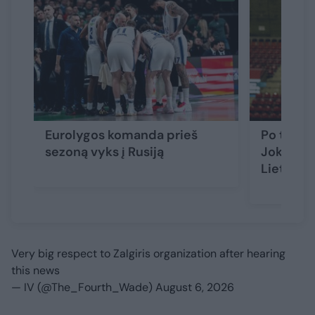
Eurolygos komanda prieš
Po traumo
sezoną vyks į Rusiją
Jokubait
Lietuvoj
Very big respect to Zalgiris organization after hearing
this news
— IV (@The_Fourth_Wade)
August 6, 2026