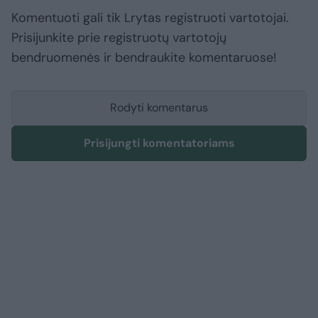
Komentuoti gali tik Lrytas registruoti vartotojai.
Prisijunkite prie registruotų vartotojų
bendruomenės ir bendraukite komentaruose!
Rodyti komentarus
Prisijungti komentatoriams