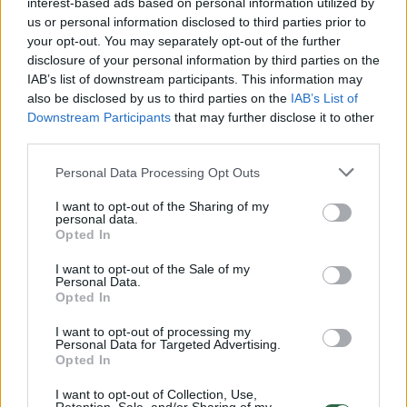
interest-based ads based on personal information utilized by
„Brose“ naujokai Europoje didelių aukštumų
us or personal information disclosed to third parties prior to
your opt-out. You may separately opt-out of the further
dar nepasiekė. Nė vienas iš šešių amerikiečių
disclosure of your personal information by third parties on the
nėra žaidęs Eurolygoje, bet visi naujokai jau
IAB’s list of downstream participants. This information may
įgijo patirties stipriose nacionalinėse lygose –
also be disclosed by us to third parties on the
IAB’s List of
Downstream Participants
that may further disclose it to other
yra žaidę Ispanijos, Italijos, Turkijos,
third parties.
Prancūzijos ar Graikijos pirmenybėse.
Personal Data Processing Opt Outs
I want to opt-out of the Sharing of my
Kadangi komanda naujai suburta, jos
personal data.
Opted In
galimybės kol kas yra didelė mįslė. Jei olandui
treneriui Johanui Roijakkersui pavyks greitai
I want to opt-out of the Sale of my
Personal Data.
sukurti tvirtus ryšius tarp žaidėjų, jie gali
Opted In
sukelti sąmyšį Vokietijos lygoje ir Čempionų
I want to opt-out of processing my
Personal Data for Targeted Advertising.
lygoje.
Opted In
I want to opt-out of Collection, Use,