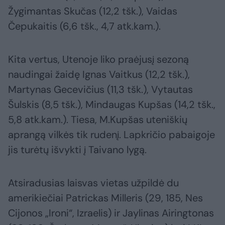
Žygimantas Skučas (12,2 tšk.), Vaidas
Čepukaitis (6,6 tšk., 4,7 atk.kam.).
Kita vertus, Utenoje liko praėjusį sezoną
naudingai žaidę Ignas Vaitkus (12,2 tšk.),
Martynas Gecevičius (11,3 tšk.), Vytautas
Šulskis (8,5 tšk.), Mindaugas Kupšas (14,2 tšk.,
5,8 atk.kam.). Tiesa, M.Kupšas uteniškių
aprangą vilkės tik rudenį. Lapkričio pabaigoje
jis turėtų išvykti į Taivano lygą.
Atsiradusias laisvas vietas užpildė du
amerikiečiai Patrickas Milleris (29, 185, Nes
Cijonos „Ironi“, Izraelis) ir Jaylinas Airingtonas