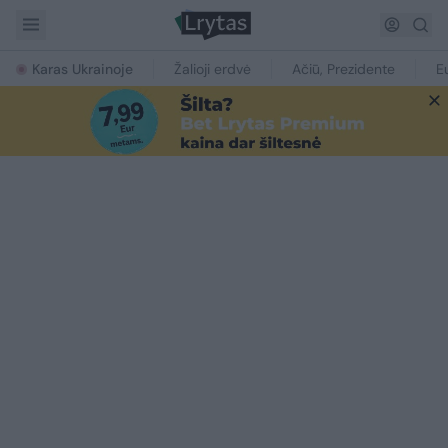
Karas Ukrainoje
Žalioji erdvė
Ačiū, Prezidente
E