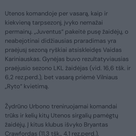
Utenos komandoje per vasarą, kaip ir
kiekvieną tarpsezonį, įvyko nemažai
permainų. „Juventus“ pakeitė pusę žaidėjų, o
neabejotinai didžiausias praradimas yra
praėjusį sezoną ryškiai atsiskleidęs Vaidas
Kariniauskas. Gynėjas buvo rezultatyviausias
praėjusio sezono LKL žaidėjas (vid. 16,6 tšk. ir
6,2 rez.perd.), bet vasarą priėmė Vilniaus
„Ryto“ kvietimą.
Žydrūno Urbono treniruojamai komandai
trūks ir kelių kitų Utenos sirgalių pamėgtų
žaidėjų. Į kitus klubus išvyko Bryantas
Crawfordas (11,3 tšk., 4,1 rez.perd.),