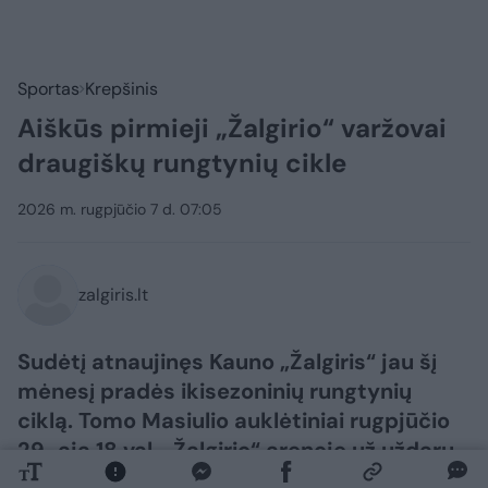
Sportas
Krepšinis
Aiškūs pirmieji „Žalgirio“ varžovai
draugiškų rungtynių cikle
2026 m. rugpjūčio 7 d. 07:05
zalgiris.lt
Sudėtį atnaujinęs Kauno „Žalgiris“ jau šį
mėnesį pradės ikisezoninių rungtynių
ciklą. Tomo Masiulio auklėtiniai rugpjūčio
29-ąją 18 val. „Žalgirio“ arenoje už uždarų
durų susitiks su Rygos „Zelli“ klubu, o