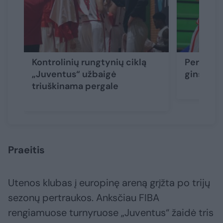
Kontrolinių rungtynių ciklą
Peržiūra 
„Juventus“ užbaigė
gins Ute
triuškinama pergale
Praeitis
Utenos klubas į europinę areną grįžta po trijų
sezonų pertraukos. Anksčiau FIBA
rengiamuose turnyruose „Juventus“ žaidė tris