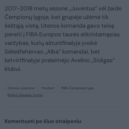
2017-2018 metų sezone „Juventus“ vėl žaidė
Čempionų lygoje, bet grupėje užėmė tik
šeštąją vietą. Utenos komanda gavo teisę
pereiti į FIBA Europos taurės atkrintamąsias
varžybas, kurių aštuntfinalyje įveikė
Sėkešfehėrvao „Alba“ komandai, bet
ketvirtfinalyje pralaimėjo Avelino „Sidigas“
klubui.
Utenos Juventus
^Instant
FIBA Čempionų lyga
Rodyti daugiau žymių
Komentuoti po šiuo straipsniu