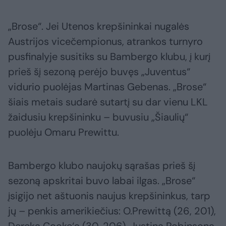
„Brose“. Jei Utenos krepšininkai nugalės
Austrijos vicečempionus, atrankos turnyro
pusfinalyje susitiks su Bambergo klubu, į kurį
prieš šį sezoną perėjo buvęs „Juventus“
vidurio puolėjas Martinas Gebenas. „Brose“
šiais metais sudarė sutartį su dar vienu LKL
žaidusiu krepšininku – buvusiu „Šiaulių“
puolėju Omaru Prewittu.
Bambergo klubo naujokų sąrašas prieš šį
sezoną apskritai buvo labai ilgas. „Brose“
įsigijo net aštuonis naujus krepšininkus, tarp
jų – penkis amerikiečius: O.Prewittą (26, 201),