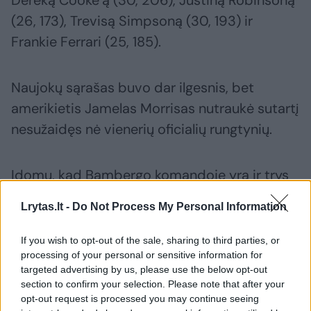
Dereką Cooke‘ą (30, 206), Justiną Robinsoną
(26, 173), Trevisą Simpsoną (30, 193) ir
Frankie Ferrari (25, 185).
Naujokų sąrašas buvo dar ilgesnis, bet
amerikietis Jamelas Morrisas nutraukė sutartį
nesužaidęs nė vienerių oficialių rungtynių.
Įdomu, kad Bambergo komandoje yra ir trys
JAV studijavę bei NCAA žaidę europiečiai
Lrytas.lt -
Do Not Process My Personal Information
(M.Gebenas bei vokiečiai Patrickas
Heckmanas ir Kennethas Ogbe), tad „Brose“
If you wish to opt-out of the sale, sharing to third parties, or
processing of your personal or sensitive information for
žaidimo braiže turėtų vyrauti amerikietiški
targeted advertising by us, please use the below opt-out
elementai.
section to confirm your selection. Please note that after your
opt-out request is processed you may continue seeing