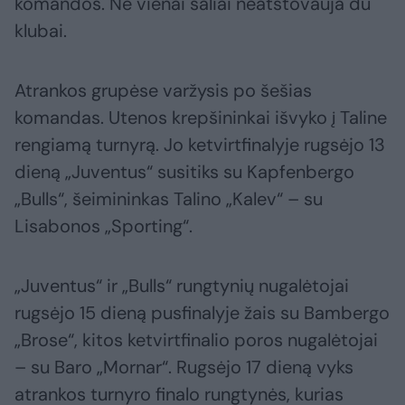
komandos. Nė vienai šaliai neatstovauja du
klubai.
Atrankos grupėse varžysis po šešias
komandas. Utenos krepšininkai išvyko į Taline
rengiamą turnyrą. Jo ketvirtfinalyje rugsėjo 13
dieną „Juventus“ susitiks su Kapfenbergo
„Bulls“, šeimininkas Talino „Kalev“ – su
Lisabonos „Sporting“.
„Juventus“ ir „Bulls“ rungtynių nugalėtojai
rugsėjo 15 dieną pusfinalyje žais su Bambergo
„Brose“, kitos ketvirtfinalio poros nugalėtojai
– su Baro „Mornar“. Rugsėjo 17 dieną vyks
atrankos turnyro finalo rungtynės, kurias