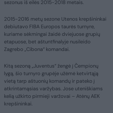
sezonus iš eilės 2015-2018 metais.
2015-2016 metų sezone Utenos krepšininkai
debiutavo FIBA Europos taurės turnyre,
kuriame sėkmingai žaidė dviejuose grupių
etapuose, bet aštuntfinalyje nusileido
Zagrebo „Cibona“ komandai.
Kitą sezoną „Juventus“ žengė į Čempionų
lygą, šio turnyro grupėje užėmė ketvirtąją
vietą tarp aštuonių komandų ir pateko į
atkrintamąsias varžybas. Jose uteniškiams
kelią užkirto pirmieji varžovai – Atėnų AEK
krepšininkai.