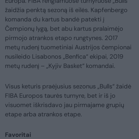
Europa. FIBA rengiamuose turnyruose „Bulls“
žaidžia penktą sezoną iš eilės. Kapfenbergo
komanda du kartus bandė patekti į
Čempionų lygą, bet abu kartus pralaimėjo
pirmojo atrankos etapo rungtynes. 2017
metų rudenį tuometiniai Austrijos čempionai
nusileido Lisabonos „Benfica“ ekipai, 2019
metų rudenį – „Kyjiv Basket“ komandai.
Visus keturis praėjusius sezonus „Bulls“ žaidė
FIBA Europos taurės turnyre, bet ir iš jo
visuomet iškrisdavo jau pirmajame grupių
etape arba atrankos etape.
Favoritai