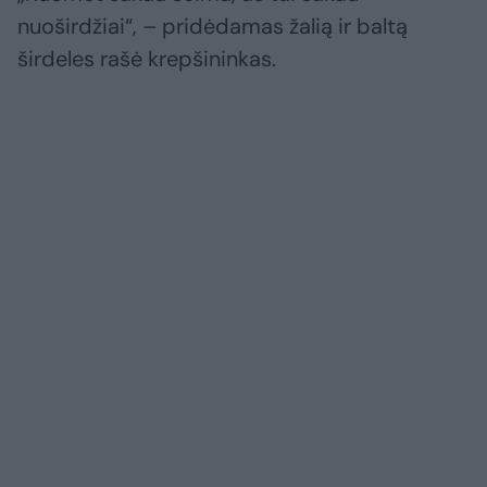
nuoširdžiai“, – pridėdamas žalią ir baltą
širdeles rašė krepšininkas.