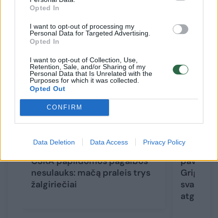
Opted In
Susiję straipsniai
I want to opt-out of processing my
Personal Data for Targeted Advertising.
Opted In
I want to opt-out of Collection, Use,
Retention, Sale, and/or Sharing of my
Personal Data that Is Unrelated with the
Purposes for which it was collected.
Opted Out
CONFIRM
Data Deletion
Data Access
Privacy Policy
J. Zdovcas mūšyje prieš
CSKA tre
CSKA papildomos pagalbos
pavojingą
nesulauks: mačą praleis trys
Grigonis
žalgiriečiai
svarbiau 
atgal į 