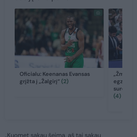
Oficialu: Keenanas Evansas
„Žmogišk
grįžta į „Žalgirį“
(2)
egzistuoj
sureagavo
(4)
„Kuomet sakau šeima, aš tai sakau