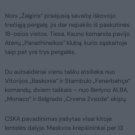
Nors „Žalgiris“ praėjusią savaitę iškovojo
trečiąją pergalę, jis dar nepakilo iš paskutinės
18-osios vietos. Tiesa, Kauno komanda pavijo
Atėnų „Panathinaikos“ klubą, kurio sąskaitoje
taip pat yra trys pergalės.
Du autsaideriai vienu tašku atsilieka nuo
Vitorijos „Baskonia“ ir Stambulo „Fenerbahçe“
komandų, dviem taškais – nuo Berlyno ALBA,
„Monaco“ ir Belgrado „Crvena Zvezda“ ekipų.
CSKA pavadinimas įrašytas visai kitoje
lentelės dalyje. Maskvos krepšininkai per 13