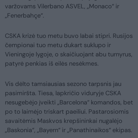
varžovams Vilerbano ASVEL, „Monaco“ ir
„Fenerbahçe“.
CSKA krizė tuo metu buvo labai stipri. Rusijos
čempionai tuo metu dukart suklupo ir
Vieningoje lygoje, o skaičiuojant abu turnyrus,
patyrė penkias iš eilės nesėkmes.
Vis dėlto tamsiausias sezono tarpsnis jau
pasimiršta. Tiesa, lapkričio viduryje CSKA
nesugebėjo įveikti „Barcelona“ komandos, bet
po to laimėjo triskart paeiliui. Pastarosiomis
savaitėmis Maskvos krepšininkai nugalėjo
„Baskonia“, „Bayern“ ir „Panathinaikos“ ekipas.