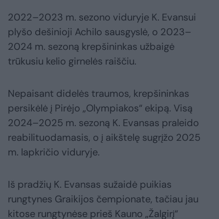
2022–2023 m. sezono viduryje K. Evansui
plyšo dešinioji Achilo sausgyslė, o 2023–
2024 m. sezoną krepšininkas užbaigė
trūkusiu kelio girnelės raiščiu.
Nepaisant didelės traumos, krepšininkas
persikėlė į Pirėjo „Olympiakos“ ekipą. Visą
2024–2025 m. sezoną K. Evansas praleido
reabilituodamasis, o į aikštelę sugrįžo 2025
m. lapkričio viduryje.
Iš pradžių K. Evansas sužaidė puikias
rungtynes Graikijos čempionate, tačiau jau
kitose rungtynėse prieš Kauno „Žalgirį“