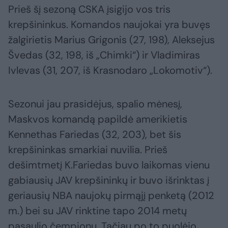
Prieš šį sezoną CSKA įsigijo vos tris
krepšininkus. Komandos naujokai yra buvęs
žalgirietis Marius Grigonis (27, 198), Aleksejus
Švedas (32, 198, iš „Chimki“) ir Vladimiras
Ivlevas (31, 207, iš Krasnodaro „Lokomotiv“).
Sezonui jau prasidėjus, spalio mėnesį,
Maskvos komandą papildė amerikietis
Kennethas Fariedas (32, 203), bet šis
krepšininkas smarkiai nuvilia. Prieš
dešimtmetį K.Fariedas buvo laikomas vienu
gabiausių JAV krepšininkų ir buvo išrinktas į
geriausių NBA naujokų pirmąjį penketą (2012
m.) bei su JAV rinktine tapo 2014 metų
pasaulio čempionu. Tačiau po to puolėjo