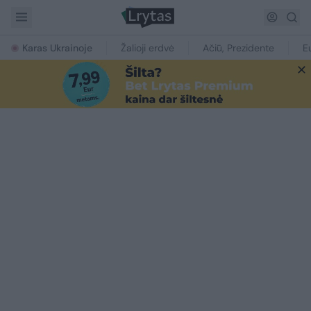
Karas Ukrainoje
Žalioji erdvė
Ačiū, Prezidente
E