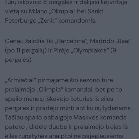
turų iškovojo 8 pergales ir dalijasi ketvirtąją
vietą su Milano „Olimpia“ bei Sankt
Peterburgo „Zenit“ komandomis.
Geriau žaidžia tik „Barcelona“, Madrido „Real“
(po 11 pergalių) ir Pirėjo „Olympiakos“ (9
pergalės).
„Armiečiai“ pirmajame šio sezono ture
pralaimėjo „Olimpia“ komandai, bet po to
spalio mėnesį iškovojo keturias iš eilės
pergales ir pradėjo minti ant kulnų lyderiams.
Tačiau spalio pabaigoje Maskvos komanda
pateko į didelę duobę ir pralaimėjo trejas iš
eilės rungtynes anaiptol ne pajėgiausiems