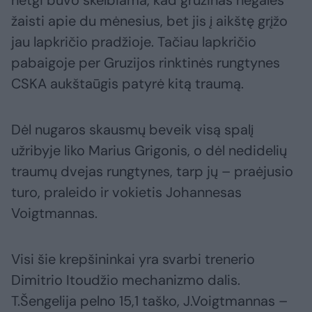
netgi buvo skelbiama, kad gruzinas negalės
žaisti apie du mėnesius, bet jis į aikštę grįžo
jau lapkričio pradžioje. Tačiau lapkričio
pabaigoje per Gruzijos rinktinės rungtynes
CSKA aukštaūgis patyrė kitą traumą.
Dėl nugaros skausmų beveik visą spalį
užribyje liko Marius Grigonis, o dėl nedidelių
traumų dvejas rungtynes, tarp jų – praėjusio
turo, praleido ir vokietis Johannesas
Voigtmannas.
Visi šie krepšininkai yra svarbi trenerio
Dimitrio Itoudžio mechanizmo dalis.
T.Šengelija pelno 15,1 taško, J.Voigtmannas –