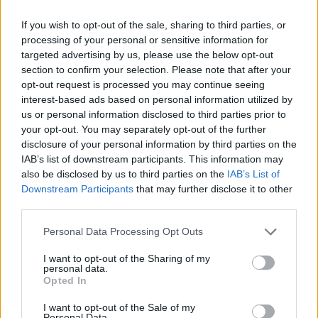
komandos žaidė nevienodai rungtynių.
If you wish to opt-out of the sale, sharing to third parties, or
processing of your personal or sensitive information for
targeted advertising by us, please use the below opt-out
CSKA abu pralaimėjimus patyrė lapkričio
section to confirm your selection. Please note that after your
pradžioje, kai tuščiomis grįžo iš dviejų išvykų.
opt-out request is processed you may continue seeing
Iš pradžių Maskvos krepšininkai nusileido
interest-based ads based on personal information utilized by
us or personal information disclosed to third parties prior to
Talino „Kalev-Cramo“ komandai 56:67, o po
your opt-out. You may separately opt-out of the further
kelių dienų pripažino „Uniks“ pranašumą
disclosure of your personal information by third parties on the
IAB’s list of downstream participants. This information may
64:69. Šias dvejas rungtynes maskviečiai
also be disclosed by us to third parties on the
IAB’s List of
žaidė be M.Grigonio.
Downstream Participants
that may further disclose it to other
third parties.
Praėjusį sekmadienį CSKA įtikinamai nugalėjo
Personal Data Processing Opt Outs
Krasnodaro „Lokomotiv“ komandą 88:69
I want to opt-out of the Sharing of my
personal data.
(A.Švedas 17, I.Lundbergas 13, N.Milutinovas
Opted In
12, M.Grigonis 11).
I want to opt-out of the Sale of my
Personal Data.