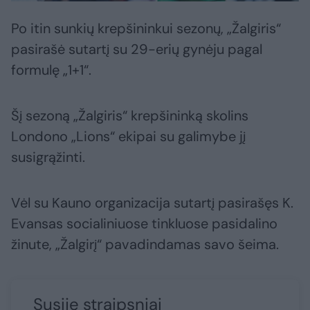
Po itin sunkių krepšininkui sezonų, „Žalgiris“
pasirašė sutartį su 29-erių gynėju pagal
formulę „1+1“.
Šį sezoną „Žalgiris“ krepšininką skolins
Londono „Lions“ ekipai su galimybe jį
susigrąžinti.
Vėl su Kauno organizacija sutartį pasirašęs K.
Evansas socialiniuose tinkluose pasidalino
žinute, „Žalgirį“ pavadindamas savo šeima.
Susiję straipsniai