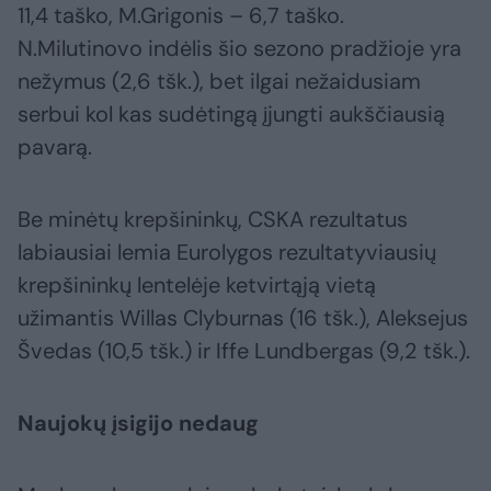
11,4 taško, M.Grigonis – 6,7 taško.
N.Milutinovo indėlis šio sezono pradžioje yra
nežymus (2,6 tšk.), bet ilgai nežaidusiam
serbui kol kas sudėtingą įjungti aukščiausią
pavarą.
Be minėtų krepšininkų, CSKA rezultatus
labiausiai lemia Eurolygos rezultatyviausių
krepšininkų lentelėje ketvirtąją vietą
užimantis Willas Clyburnas (16 tšk.), Aleksejus
Švedas (10,5 tšk.) ir Iffe Lundbergas (9,2 tšk.).
Naujokų įsigijo nedaug