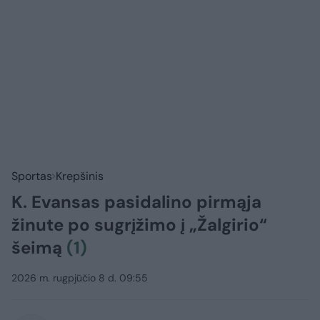
Sportas
Krepšinis
K. Evansas pasidalino pirmąja
žinute po sugrįžimo į „Žalgirio“
šeimą
(1)
2026 m. rugpjūčio 8 d. 09:55