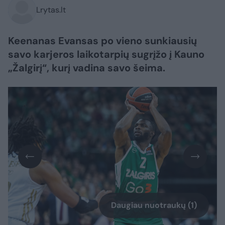
Lrytas.lt
Keenanas Evansas po vieno sunkiausių
savo karjeros laikotarpių sugrįžo į Kauno
„Žalgirį“, kurį vadina savo šeima.
Daugiau nuotraukų (1)