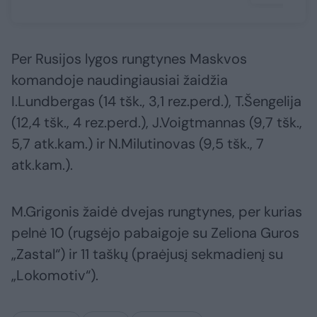
Per Rusijos lygos rungtynes Maskvos
komandoje naudingiausiai žaidžia
I.Lundbergas (14 tšk., 3,1 rez.perd.), T.Šengelija
(12,4 tšk., 4 rez.perd.), J.Voigtmannas (9,7 tšk.,
5,7 atk.kam.) ir N.Milutinovas (9,5 tšk., 7
atk.kam.).
M.Grigonis žaidė dvejas rungtynes, per kurias
pelnė 10 (rugsėjo pabaigoje su Zeliona Guros
„Zastal“) ir 11 taškų (praėjusį sekmadienį su
„Lokomotiv“).