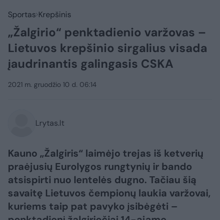
Sportas
Krepšinis
„Žalgirio“ penktadienio varžovas –
Lietuvos krepšinio sirgalius visada
įaudrinantis galingasis CSKA
2021 m. gruodžio 10 d. 06:14
Lrytas.lt
Kauno „Žalgiris“ laimėjo trejas iš ketverių
praėjusių Eurolygos rungtynių ir bando
atsispirti nuo lentelės dugno. Tačiau šią
savaitę Lietuvos čempionų laukia varžovai,
kuriems taip pat pavyko įsibėgėti –
penktadienį žalgiriečiai 14-ajame