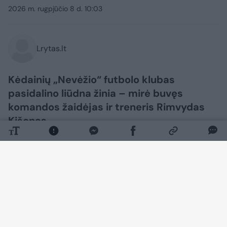
2026 m. rugpjūčio 8 d. 10:03
Lrytas.lt
Kėdainių „Nevėžio“ futbolo klubas
pasidalino liūdna žinia – mirė buvęs
komandos žaidėjas ir treneris Rimvydas
Kišonas.