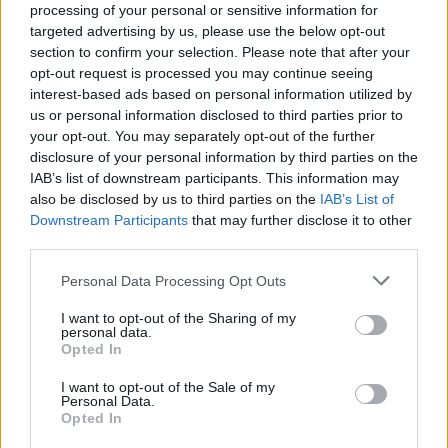
processing of your personal or sensitive information for
targeted advertising by us, please use the below opt-out
section to confirm your selection. Please note that after your
opt-out request is processed you may continue seeing
interest-based ads based on personal information utilized by
us or personal information disclosed to third parties prior to
your opt-out. You may separately opt-out of the further
disclosure of your personal information by third parties on the
IAB’s list of downstream participants. This information may
Paaiškėjo, kas vadovaus
Čikagos 
also be disclosed by us to third parties on the
IAB’s List of
Lietuvos jaunimo krepšinio
treneris:
Downstream Participants
that may further disclose it to other
rinktinėms, o dar vienas
LaMelo Ba
third parties.
strategas bus paskirtas po
atletiške
Personal Data Processing Opt Outs
Naujųjų metų
I want to opt-out of the Sharing of my
personal data.
Opted In
I want to opt-out of the Sale of my
Personal Data.
Visi geriausio metų krepšininko(-ės)
Opted In
rinkimų laureatai: