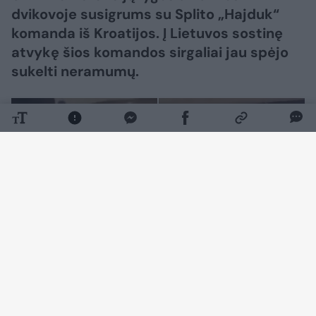
dvikovoje susigrums su Splito „Hajduk“
komanda iš Kroatijos. Į Lietuvos sostinę
atvykę šios komandos sirgaliai jau spėjo
sukelti neramumų.
Daugiau nuotraukų (1)