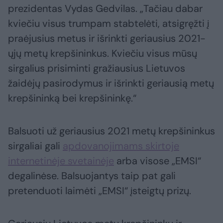
prezidentas Vydas Gedvilas. „Tačiau dabar
kviečiu visus trumpam stabtelėti, atsigręžti į
praėjusius metus ir išrinkti geriausius 2021-
ųjų metų krepšininkus. Kviečiu visus mūsų
sirgalius prisiminti gražiausius Lietuvos
žaidėjų pasirodymus ir išrinkti geriausią metų
krepšininką bei krepšininkę.“
Balsuoti už geriausius 2021 metų krepšininkus
sirgaliai gali
apdovanojimams skirtoje
internetinėje svetainėje
arba visose „EMSI“
degalinėse. Balsuojantys taip pat gali
pretenduoti laimėti „EMSI“ įsteigtų prizų.