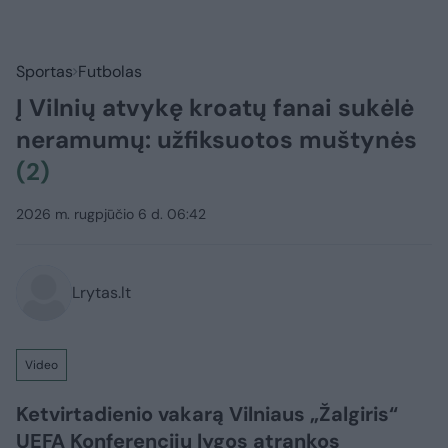
Sportas
Futbolas
Į Vilnių atvykę kroatų fanai sukėlė
neramumų: užfiksuotos muštynės
(2)
2026 m. rugpjūčio 6 d. 06:42
Lrytas.lt
Video
Ketvirtadienio vakarą Vilniaus „Žalgiris“
UEFA Konferencijų lygos atrankos