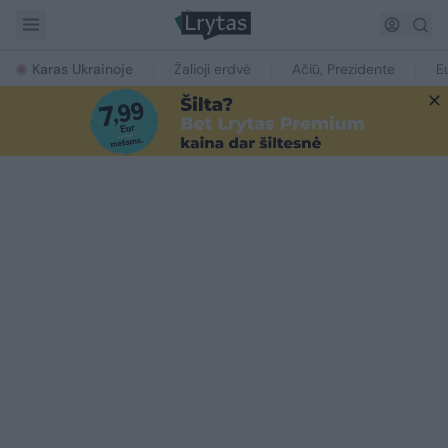
Karas Ukrainoje
Žalioji erdvė
Ačiū, Prezidente
E