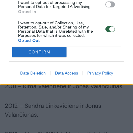
I want to opt-out of processing my
Personal Data for Targeted Advertising.
Opted In
2008 – Ramūnas Šiškauskas (vyko bendri
I want to opt-out of Collection, Use,
moterų ir vyrų rinkimai).
Retention, Sale, and/or Sharing of my
Personal Data that Is Unrelated with the
Purposes for which it was collected.
Opted Out
2009 – Gintarė Petronytė ir Linas Kleiza.
CONFIRM
2010 – Sandra Linkevičienė ir Linas Kleiza.
Data Deletion
Data Access
Privacy Policy
2011 – Rima Valentienė ir Jonas Valančiūnas.
2012 – Sandra Linkevičienė ir Jonas
Valančiūnas.