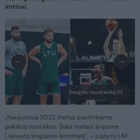
imtinai.
Daugiau nuotraukų (1)
„Naujuosius 2022 metus pasitinkame
pakilios nuotaikos. Šiais metais švęsime
Lietuvos krepšinio šimtmetį“, – pažymi LKF