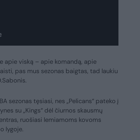
ome apie viską – apie komandą, apie
aisti, pas mus sezonas baigtas, tad laukiu
D.Sabonis.
A sezonas tęsiasi, nes „Pelicans“ pateko į
tynes su „Kings“ dėl čiurnos skausmų
 centras, ruošiasi lemiamoms kovoms
o lygoje.