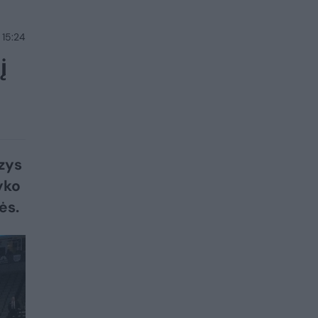
 15:24
į
azys
yko
ės.