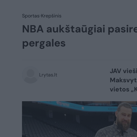
Sportas
Krepšinis
NBA aukštaūgiai pasire
pergales
JAV vieš
Lrytas.lt
Maksvyti
vietos „