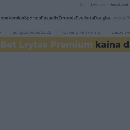
Orai
Lrytas.tv
Horoskopai
iena
Verslas
Sportas
Pasaulis
Žmonės
Sveikata
Daugiau
Lrytas 
e
Europos burės 2026
Gyvenu, ne skrolinu
Darbo ske