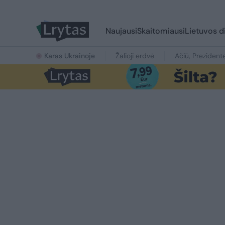
Naujausi
Skaitomiausi
Lietuvos d
Karas Ukrainoje
Žalioji erdvė
Ačiū, Prezident