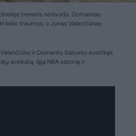
kštelėje treneris neišvydo. Domantas
l kelio traumos, o Jonas Valančiūnas
 Valančiūnu ir Domantu Saboniu susitikęs
jų sveikatą, ilgą NBA sezoną ir