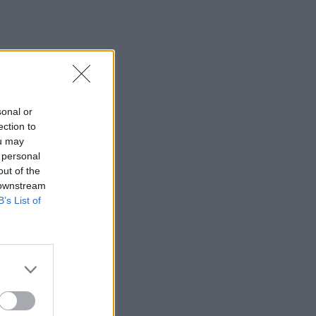
sonal or
ection to
ou may
 personal
out of the
 downstream
B’s List of