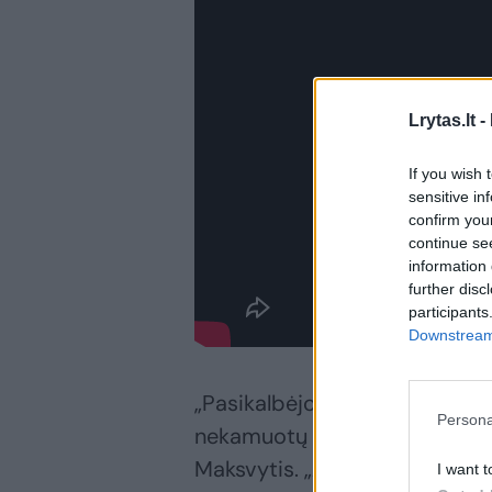
Lrytas.lt -
If you wish 
sensitive in
confirm you
continue se
information 
further disc
participants
Downstream 
„Pasikalbėjome apie besibaig
Persona
nekamuotų traumos, nes tai mū
Maksvytis. „Aš jiems pristači
I want t