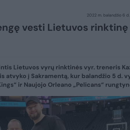
2022 m. balandžio 6 d.
ngę vesti Lietuvos rinktinę 
intis Lietuvos vyrų rinktinės vyr. treneris K
s atvyko į Sakramentą, kur balandžio 5 d. v
Kings“ ir Naujojo Orleano „Pelicans“ rungtyn