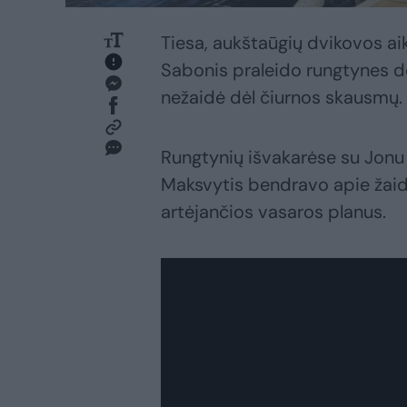
Tiesa, aukštaūgių dvikovos ai
Sabonis praleido rungtynes dė
nežaidė dėl čiurnos skausmų.
Rungtynių išvakarėse su Jonu
Maksvytis bendravo apie žaidė
artėjančios vasaros planus.