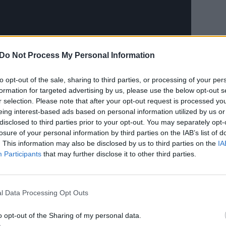
Do Not Process My Personal Information
to opt-out of the sale, sharing to third parties, or processing of your per
formation for targeted advertising by us, please use the below opt-out s
r selection. Please note that after your opt-out request is processed y
eing interest-based ads based on personal information utilized by us or
disclosed to third parties prior to your opt-out. You may separately opt-
losure of your personal information by third parties on the IAB’s list of
. This information may also be disclosed by us to third parties on the
IA
Participants
that may further disclose it to other third parties.
iantį NBA sezoną, svarbu, kad vyrų
l Data Processing Opt Outs
sų rinktinės lyderiai“, – pasakojo Kazys
au būsimą rinktinės pasiruošimo grafiką,
o opt-out of the Sharing of my personal data.