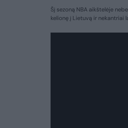
Šį sezoną NBA aikštelėje nebe
kelionę į Lietuvą ir nekantria