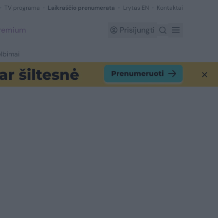
TV programa
Laikraščio prenumerata
Lrytas EN
Kontaktai
Premium
Prisijungti
lbimai