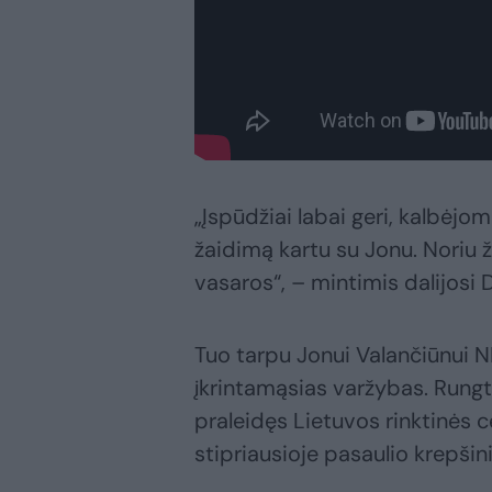
„Įspūdžiai labai geri, kalbėj
žaidimą kartu su Jonu. Noriu ž
vasaros“, – mintimis dalijosi 
Tuo tarpu Jonui Valančiūnui NB
įkrintamąsias varžybas. Rung
praleidęs Lietuvos rinktinės
stipriausioje pasaulio krepšini