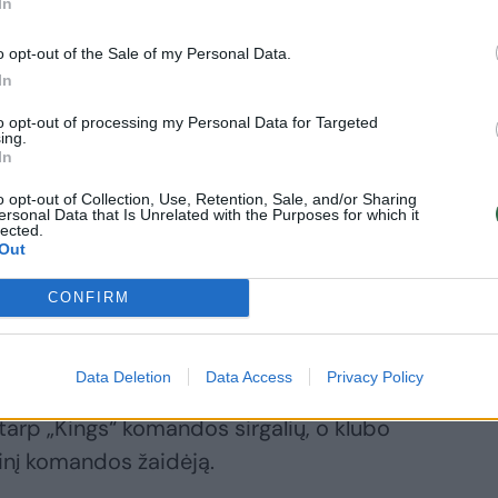
In
tovyklą, kada vyks draugiškos rungtynės
atą langai.
o opt-out of the Sale of my Personal Data.
In
o sezono. Nuramino tai, kad nesenai
to opt-out of processing my Personal Data for Targeted
ing.
bai rimta ir jis bus pilnai pasiruošęs
In
džiugina Jono planai vasarą padirbėti
o opt-out of Collection, Use, Retention, Sale, and/or Sharing
cialistais. Vyrai atvyks į rinktinę ir
ersonal Data that Is Unrelated with the Purposes for which it
lected.
mūsų komandos figūros tiek aikštelėje,
Out
CONFIRM
kramente atsidūręs Domantas Sabonis,
Data Deletion
Data Access
Privacy Policy
je jaučiasi, kaip namie. Lietuvis jau tapo
arp „Kings“ komandos sirgalių, o klubo
tinį komandos žaidėją.