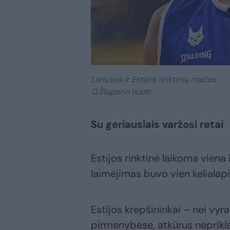
Lietuvos ir Estijos rinktinių mačas.
G.Šiupario nuotr.
Su geriausiais varžosi retai
Estijos rinktinė laikoma vien
laimėjimas buvo vien kelialap
Estijos krepšininkai – nei vyr
pirmenybėse, atkūrus neprikl