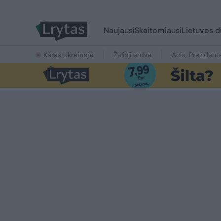
Naujausi
Skaitomiausi
Lietuvos d
Karas Ukrainoje
Žalioji erdvė
Ačiū, Prezident