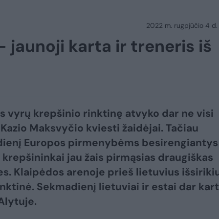
2022 m. rugpjūčio 4 d.
– jaunoji karta ir treneris iš
s vyrų krepšinio rinktinę atvyko dar ne visi
 Kazio Maksvyčio kviesti žaidėjai. Tačiau
dienį Europos pirmenybėms besirengiantys
 krepšininkai jau žais pirmąsias draugiškas
s. Klaipėdos arenoje prieš lietuvius išsiriki
inktinė. Sekmadienį lietuviai ir estai dar kar
Alytuje.