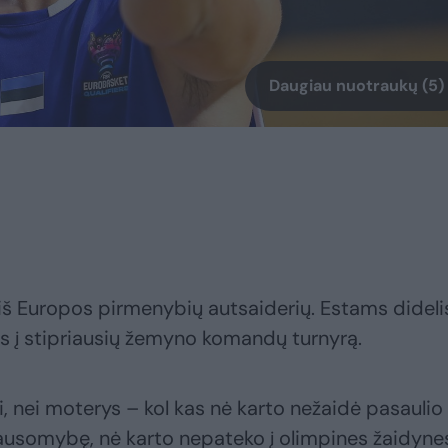
Daugiau nuotraukų (5)
a iš Europos pirmenybių autsaiderių. Estams dideli
is į stipriausių žemyno komandų turnyrą.
ai, nei moterys – kol kas nė karto nežaidė pasaulio
ausomybę, nė karto nepateko į olimpines žaidyne