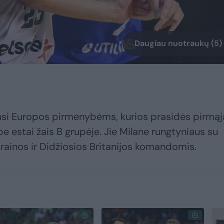
Daugiau nuotraukų (5)
šiasi Europos pirmenybėms, kurios prasidės pirmąj
e estai žais B grupėje. Jie Milane rungtyniaus su
 Ukrainos ir Didžiosios Britanijos komandomis.