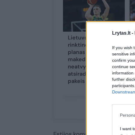
Lrytas.lt -
Lietuvos krepšinio
rinktinės vasaros
If you wish 
planas keičiasi:
sensitive in
makedonai
confirm you
neatvyks, bet
continue se
atsirado, kas juos
information 
further disc
pakeis
participants
Downstream 
Persona
I want t
Estijos komandą treniruojanti