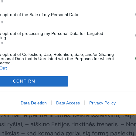
In
inkų.
o opt-out of the Sale of my Personal Data.
In
renerio akiratyje buvę žaidėjai, o prisidėti prie
to opt-out of processing my Personal Data for Targeted
s Henri Veesaaras, kuris kelis praėjusius sezonus
ing.
In
inio mokykloje, o šių metų rudenį pradės studijuo
o opt-out of Collection, Use, Retention, Sale, and/or Sharing
ersonal Data that Is Unrelated with the Purposes for which it
lected.
Out
, atidarydamas treniruočių stovyklą J.Toijala bu
CONFIRM
sveiki ir pasiruošę dirbti“.
Data Deletion
Data Access
Privacy Policy
ė nebuvo tokia didelė, todėl dabar reikia tinkama
žsiimame per treniruotes. Reikia išsiaiškinti, tarp
i ryšiai, – aiškino Estijos rinktinės treneris. – No
sų tikslas – kad komanda geriausią formą pasiektų