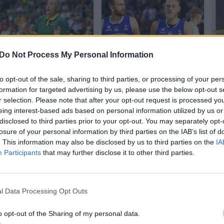
Do Not Process My Personal Information
K. Kemzūra
Pažintis su Estijos
atskleidė, kaip
krepšinio rinktine:
t
to opt-out of the sale, sharing to third parties, or processing of your per
keisis pasiruošimas
ekipoje netrūksta
formation for targeted advertising by us, please use the below opt-out s
prie krepšinio
gerai pažįstamų
r selection. Please note that after your opt-out request is processed y
rinktinės
veidų
k
eing interest-based ads based on personal information utilized by us or
prisijungus NBA
disclosed to third parties prior to your opt-out. You may separately opt-
losure of your personal information by third parties on the IAB’s list of
bokštams
i
. This information may also be disclosed by us to third parties on the
IA
Participants
that may further disclose it to other third parties.
s
l Data Processing Opt Outs
o opt-out of the Sharing of my personal data.
s suomis Jukka Toijala į pasirengimo stovyklą