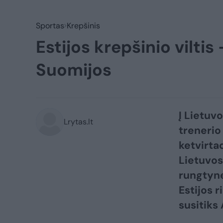
Sportas
Krepšinis
Estijos krepšinio viltis 
Suomijos
Į Lietuvo
Lrytas.lt
trenerio
ketvirta
Lietuvos
rungtyne
Estijos r
susitiks 