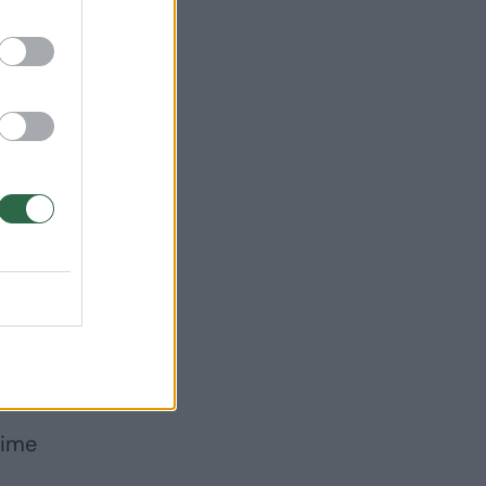
ti
vo
i
rime