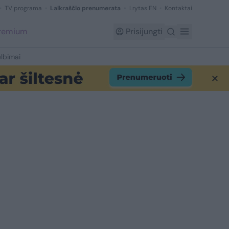
TV programa
Laikraščio prenumerata
Lrytas EN
Kontaktai
Premium
Prisijungti
lbimai