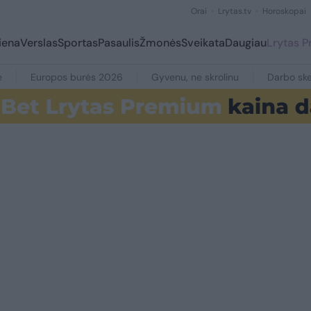
Orai
Lrytas.tv
Horoskopai
iena
Verslas
Sportas
Pasaulis
Žmonės
Sveikata
Daugiau
Lrytas 
e
Europos burės 2026
Gyvenu, ne skrolinu
Darbo ske