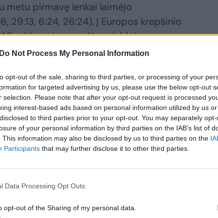
u metu pirmavę lenkai laimėjo
6, 29:13, 6:24, 26:24). Į Europos krepšinio
.Ponitka prie pergalės prisidėjo
damas 16 kamuolių, atlikdamas 10
Do Not Process My Personal Information
inkęs 41 naudingumo balą.
to opt-out of the sale, sharing to third parties, or processing of your per
formation for targeted advertising by us, please use the below opt-out s
radžioje abi komandos įsivėlė į uraganinį
r selection. Please note that after your opt-out request is processed y
eing interest-based ads based on personal information utilized by us or
Autoritetų nesibaiminę Lietuvos kaimynai
disclosed to third parties prior to your opt-out. You may separately opt-
mavo 15:11.
losure of your personal information by third parties on the IAB’s list of
. This information may also be disclosed by us to third parties on the
IA
Participants
that may further disclose it to other third parties.
ktinės žvaigždė Luka Dončičius ėmėsi
 ieškojo savo komandos draugų. Tuo metu
ir po pirmųjų dešimties minučių pirmavo
l Data Processing Opt Outs
o opt-out of the Sharing of my personal data.