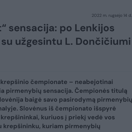
2022 m. rugsėjo 14 d.
“ sensacija: po Lenkijos
a su užgesintu L. Dončičium
krepšinio čempionate – neabejotinai
ia pirmenybių sensacija. Čempionės titulą
lovėnija baigė savo pasirodymą pirmenybi
inalyje. Slovėnus iš čempionato išspyrė
 krepšininkai, kuriuos į priekį vedė vos
u krepšininku, kuriam pirmenybių