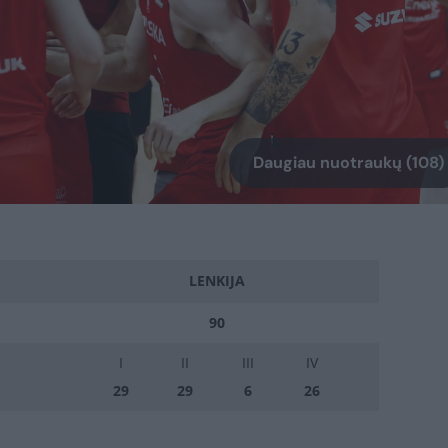
Daugiau nuotraukų (108)
LENKIJA
90
I
II
III
IV
29
29
6
26