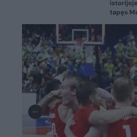
istorijoj
tapęs Ma