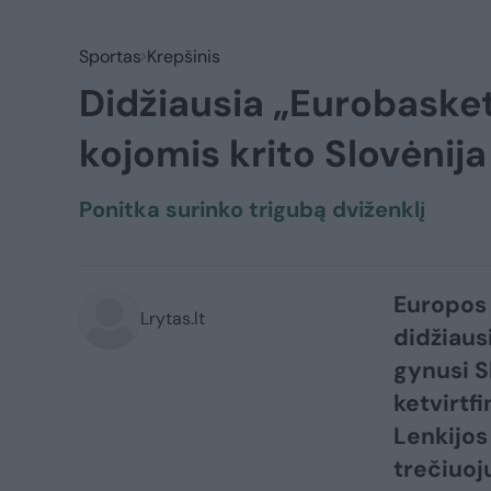
Sportas
Krepšinis
Didžiausia „Eurobasket
kojomis krito Slovėnij
Ponitka surinko trigubą dviženklį
Europos 
Lrytas.lt
didžiaus
gynusi S
ketvirtf
Lenkijos
trečiuoj