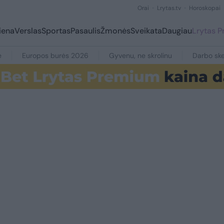
Orai
Lrytas.tv
Horoskopai
iena
Verslas
Sportas
Pasaulis
Žmonės
Sveikata
Daugiau
Lrytas 
e
Europos burės 2026
Gyvenu, ne skrolinu
Darbo ske