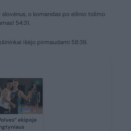
i slovėnus, o komandas po eilinio tolimo
umas! 54:31.
epšininkai išėjo pirmaudami 58:39.
olves“ ekipoje
ngtyniaus