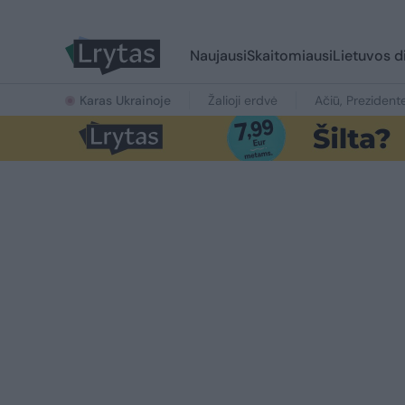
Naujausi
Skaitomiausi
Lietuvos d
Karas Ukrainoje
Žalioji erdvė
Ačiū, Prezident