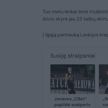
Tuo metu lenkai ėmė triuškint
šūvio skyrė jau 23 taškų skirt
Į ilgąją pertrauką Lenkijos kr
Susiję straipsniai
Jonavos „CBet“
„W
papildė snaiperis
ru