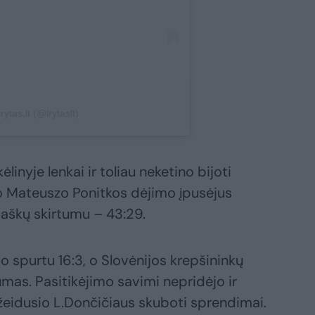
ytas.lt (@lrytaslt)
linyje lenkai ir toliau neketino bijoti
o Mateuszo Ponitkos dėjimo įpusėjus
 taškų skirtumu – 43:29.
jo spurtu 16:3, o Slovėnijos krepšininkų
mas. Pasitikėjimo savimi nepridėjo ir
ižeidusio L.Dončičiaus skuboti sprendimai.