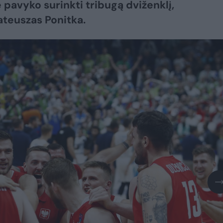
e pavyko surinkti tribugą dviženklį,
teuszas Ponitka.