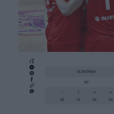
SLOVĖNIJA
87
I
II
III
IV
26
13
24
24