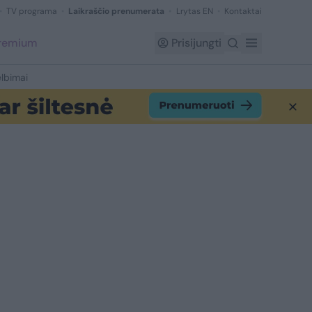
TV programa
Laikraščio prenumerata
Lrytas EN
Kontaktai
Premium
Prisijungti
lbimai