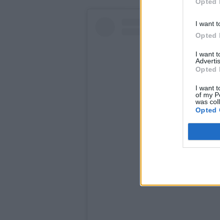
Opted 
I want t
Opted 
I want 
Advertis
Opted 
I want t
of my P
was col
Opted 
View this pos