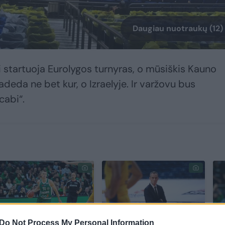
Daugiau nuotraukų (12)
i startuoja Eurolygos turnyras, o mūsiškis Kauno
deda ne bet kur, o Izraelyje. Ir varžovu bus
cabi“.
Do Not Process My Personal Information