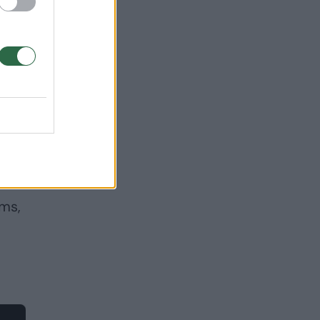
.
.
 10
ams,