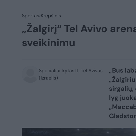
Sportas
Krepšinis
„Žalgirį“ Tel Avivo are
sveikinimu
„Bus lab
Specialiai lrytas.lt, Tel Avivas
(Izraelis)
„Žalgiriu
sirgalių,
lyg juoka
„Maccab
Gladston