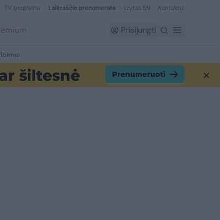
TV programa
Laikraščio prenumerata
Lrytas EN
Kontaktai
Premium
Prisijungti
lbimai