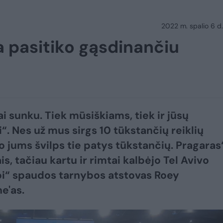
2022 m. spalio 6 d.
na pasitiko gąsdinančiu
ai sunku. Tiek mūsiškiams, tiek ir jūsų
i“. Nes už mus sirgs 10 tūkstančių reiklių
 o jums švilps tie patys tūkstančių. Pragaras
is, tačiau kartu ir rimtai kalbėjo Tel Avivo
i“ spaudos tarnybos atstovas Roey
e'as.