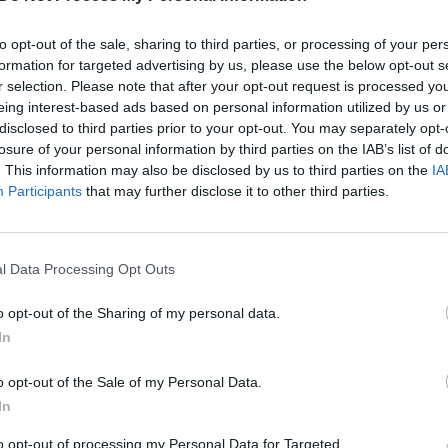
A. Butkevičius prieš
„Maccabi“
to opt-out of the sale, sharing to third parties, or processing of your per
rungtynes su
strategas į „Žalgirį“
formation for targeted advertising by us, please use the below opt-out s
„Maccabi“:
nesidairo: nesame
r selection. Please note that after your opt-out request is processed y
„Negalime dėti
pasiruošę 100
n
eing interest-based ads based on personal information utilized by us or
akcento ties vienu
proc., bet esame
disclosed to third parties prior to your opt-out. You may separately opt-
žaidėju“
pasirengę laimėti
losure of your personal information by third parties on the IAB’s list of
. This information may also be disclosed by us to third parties on the
IA
Participants
that may further disclose it to other third parties.
l Data Processing Opt Outs
o opt-out of the Sharing of my personal data.
In
ai surengė nedidelę valandos treniruotę, tačiau
s pradėjo „dėliotis“ tuomet, kai „Žalgiris“ išvyko 
o opt-out of the Sale of my Personal Data.
In
to opt-out of processing my Personal Data for Targeted