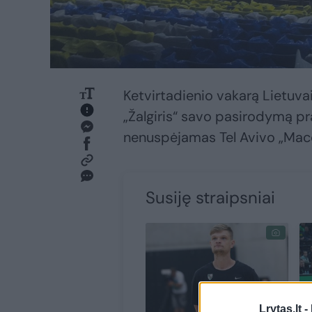
Ketvirtadienio vakarą Lietuva
„Žalgiris“ savo pasirodymą pra
nenuspėjamas Tel Avivo „Mac
Susiję straipsniai
Lrytas.lt -