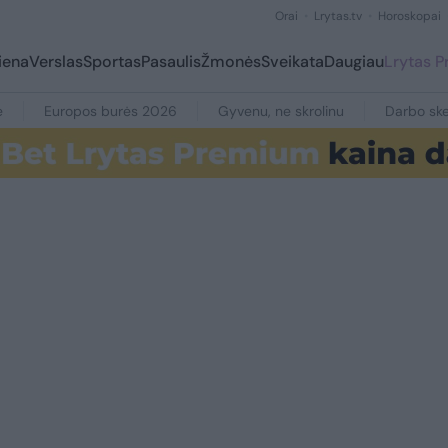
Orai
Lrytas.tv
Horoskopai
iena
Verslas
Sportas
Pasaulis
Žmonės
Sveikata
Daugiau
Lrytas 
e
Europos burės 2026
Gyvenu, ne skrolinu
Darbo ske