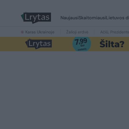
Naujausi
Skaitomiausi
Lietuvos d
Karas Ukrainoje
Žalioji erdvė
Ačiū, Prezident