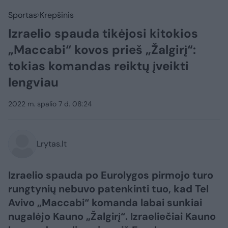
Sportas
Krepšinis
Izraelio spauda tikėjosi kitokios
„Maccabi“ kovos prieš „Žalgirį“:
tokias komandas reiktų įveikti
lengviau
2022 m. spalio 7 d. 08:24
Lrytas.lt
Izraelio spauda po Eurolygos pirmojo turo
rungtynių nebuvo patenkinti tuo, kad Tel
Avivo „Maccabi“ komanda labai sunkiai
nugalėjo Kauno „Žalgirį“. Izraeliečiai Kauno