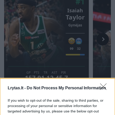
Lrytas.lt -
Do Not Process My Personal Information
If you wish to opt-out of the sale, sharing to third parties, or
Kauno Žalgiris
^Instant
Tel Avivo Maccabi
processing of your personal or sensitive information for
Rodyti daugiau žymių
targeted advertising by us, please use the below opt-out