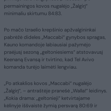
permainingos kovos nugalėjo „Žalgirį“
minimaliu skirtumu 84:83.
Po mačo Izraelio krepšinio apžvalgininkai
pabrėžė dideles „Maccabi“ gynybos spragas,
Kauno komandoje labiausiai pažymėjo
praėjusį sezoną „geltoniesiems“ atstovavusį
Keenaną Evansą ir tvirtino, kad Tel Avivo
komanda turėjo laimėti lengviau.
„Po atkaklios kovos „Maccabi“ nugalėjo
„Žalgirį“, – antraštėje pranešė „Walla!“ leidinys.
„Kokia drama: „geltonieji“ ketvirtajame
kėlinyje iššvaistė žymią persvarą 80:69 ir