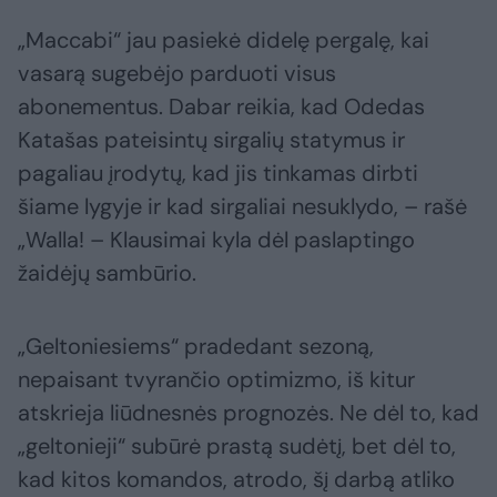
„Maccabi“ jau pasiekė didelę pergalę, kai
vasarą sugebėjo parduoti visus
abonementus. Dabar reikia, kad Odedas
Katašas pateisintų sirgalių statymus ir
pagaliau įrodytų, kad jis tinkamas dirbti
šiame lygyje ir kad sirgaliai nesuklydo, – rašė
„Walla! – Klausimai kyla dėl paslaptingo
žaidėjų sambūrio.
„Geltoniesiems“ pradedant sezoną,
nepaisant tvyrančio optimizmo, iš kitur
atskrieja liūdnesnės prognozės. Ne dėl to, kad
„geltonieji“ subūrė prastą sudėtį, bet dėl to,
kad kitos komandos, atrodo, šį darbą atliko