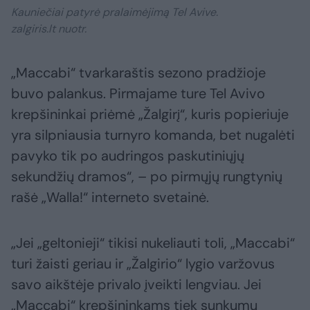
Kauniečiai patyrė pralaimėjimą Tel Avive.
zalgiris.lt nuotr.
„Maccabi“ tvarkaraštis sezono pradžioje
buvo palankus. Pirmajame ture Tel Avivo
krepšininkai priėmė „Žalgirį“, kuris popieriuje
yra silpniausia turnyro komanda, bet nugalėti
pavyko tik po audringos paskutiniųjų
sekundžių dramos“, – po pirmųjų rungtynių
rašė „Walla!“ interneto svetainė.
„Jei „geltonieji“ tikisi nukeliauti toli, „Maccabi“
turi žaisti geriau ir „Žalgirio“ lygio varžovus
savo aikštėje privalo įveikti lengviau. Jei
„Maccabi“ krepšininkams tiek sunkumų