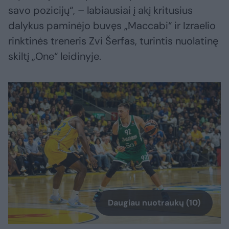
savo pozicijų“, – labiausiai į akį kritusius
dalykus paminėjo buvęs „Maccabi“ ir Izraelio
rinktinės treneris Zvi Šerfas, turintis nuolatinę
skiltį „One“ leidinyje.
Daugiau nuotraukų (10)