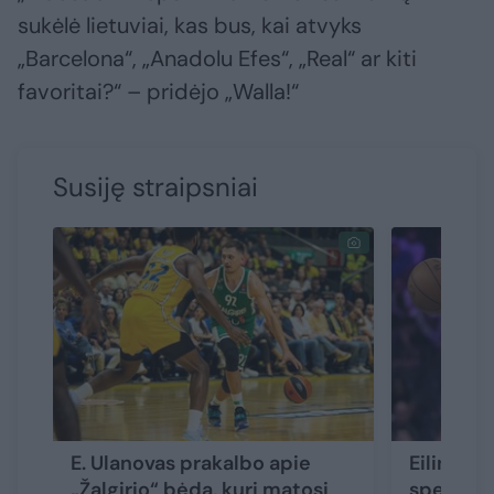
sukėlė lietuviai, kas bus, kai atvyks
„Barcelona“, „Anadolu Efes“, „Real“ ar kiti
favoritai?“ – pridėjo „Walla!“
Susiję straipsniai
E. Ulanovas prakalbo apie
Eilinis
„Žalgirio“ bėdą, kuri matosi
spektakli