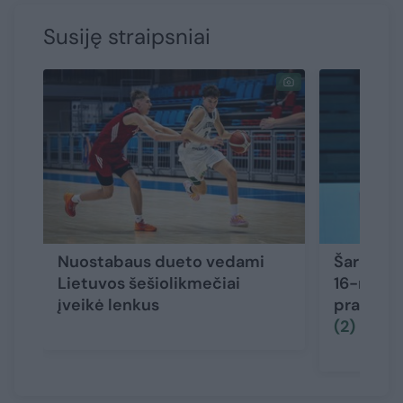
Susiję straipsniai
Nuostabaus dueto vedami
Šaro sūn
Lietuvos šešiolikmečiai
16-mečia
įveikė lenkus
pradėjo
(2)