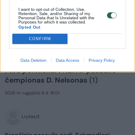
I want to opt-out of Collection, Use,
Retention, Sale, and/or Sharing of my
Personal Data that Is Unrelated with the
Purposes for which it was collected.
Opted Out
CONFIRM
Sportas
Krepšinis
Data Deletion
Data Access
Privacy Policy
Mirė penkiskart NBA ir pasaulio
čempionas D. Nelsonas
(1)
2026 m. rugpjūčio 9 d. 18:01
Lrytas.lt
Krepšinio pasaulis gedi. Sekmadienį