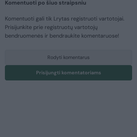
Komentuoti po šiuo straipsniu
Komentuoti gali tik Lrytas registruoti vartotojai.
Prisijunkite prie registruotų vartotojų
bendruomenės ir bendraukite komentaruose!
Rodyti komentarus
Prisijungti komentatoriams