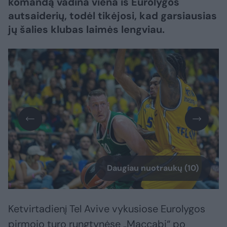
komandą vadina viena iš Eurolygos
autsaiderių, todėl tikėjosi, kad garsiausias
jų šalies klubas laimės lengviau.
Daugiau nuotraukų (10)
Ketvirtadienį Tel Avive vykusiose Eurolygos
pirmojo turo rungtynėse „Maccabi“ po