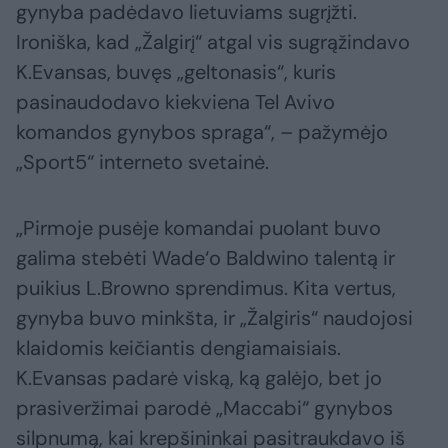
gynyba padėdavo lietuviams sugrįžti.
Ironiška, kad „Žalgirį“ atgal vis sugrąžindavo
K.Evansas, buvęs „geltonasis“, kuris
pasinaudodavo kiekviena Tel Avivo
komandos gynybos spraga“, – pažymėjo
„Sport5“ interneto svetainė.
„Pirmoje pusėje komandai puolant buvo
galima stebėti Wade‘o Baldwino talentą ir
puikius L.Browno sprendimus. Kita vertus,
gynyba buvo minkšta, ir „Žalgiris“ naudojosi
klaidomis keičiantis dengiamaisiais.
K.Evansas padarė viską, ką galėjo, bet jo
prasiveržimai parodė „Maccabi“ gynybos
silpnumą, kai krepšininkai pasitraukdavo iš