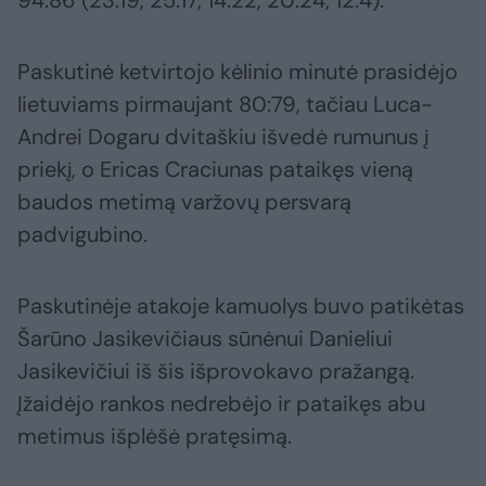
94:86 (23:19, 25:17, 14:22, 20:24, 12:4).
Paskutinė ketvirtojo kėlinio minutė prasidėjo
lietuviams pirmaujant 80:79, tačiau Luca-
Andrei Dogaru dvitaškiu išvedė rumunus į
priekį, o Ericas Craciunas pataikęs vieną
baudos metimą varžovų persvarą
padvigubino.
Paskutinėje atakoje kamuolys buvo patikėtas
Šarūno Jasikevičiaus sūnėnui Danieliui
Jasikevičiui iš šis išprovokavo pražangą.
Įžaidėjo rankos nedrebėjo ir pataikęs abu
metimus išplėšė pratęsimą.