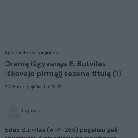
Sportas
Kitos naujienos
Dramą išgyvenęs E. Butvilas
iškovojo pirmąjį sezono titulą
(1)
2026 m. rugpjūčio 9 d. 19:23
Lrytas.lt
Edas Butvilas (ATP-268) pagaliau gali
triumfuoti. Klaipėdietis po įspūdingos