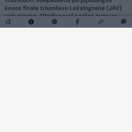
kovos finale triumfavo Leksingtone (JAV)
vykusiame „Challenger“ serijos turnyre.
Daugiau nuotraukų (1)
Finale lietuvis 6:2, 1:6, 7:6 (8:6) palaužė
amerikietį Andre Ilaganą (ATP-243).