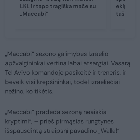
LKL ir tapo tragiška mače su
ekipos k
„Maccabi“
taškus
„Maccabi“ sezono galimybes Izraelio
apžvalgininkai vertina labai atsargiai. Vasarą
Tel Avivo komandoje pasikeitė ir treneris, ir
beveik visi krepšininkai, todėl izraeliečiai
nežino, ko tikėtis.
„Maccabi“ pradeda sezoną neaiškia
kryptimi“, – prieš pirmąsias rungtynes
išspausdintą straipsnį pavadino „Walla!“