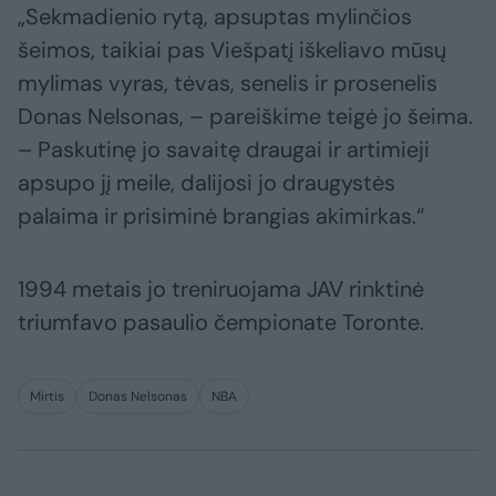
„Sekmadienio rytą, apsuptas mylinčios
šeimos, taikiai pas Viešpatį iškeliavo mūsų
mylimas vyras, tėvas, senelis ir prosenelis
Donas Nelsonas, – pareiškime teigė jo šeima.
– Paskutinę jo savaitę draugai ir artimieji
apsupo jį meile, dalijosi jo draugystės
palaima ir prisiminė brangias akimirkas.“
1994 metais jo treniruojama JAV rinktinė
triumfavo pasaulio čempionate Toronte.
Mirtis
Donas Nelsonas
NBA