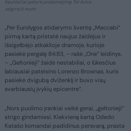
Kauniečiai patyrė pralaimėjimą Tel Avive.
zalgiris.lt nuotr.
„Per Eurolygos atidarymo šventę „Maccabi“
pirmą kartą pristatė naujus žaidėjus ir
išsigelbėjo atkaklioje dramoje, kurioje
pasiekė pergalę 84:83, – rašė „One“ leidinys.
– „Geltonieji“ žaidė nestabiliai, o lūkesčius
labiausiai pateisino Lorenzo Brownas, kuris
pasiekė dvigubą dviženklį ir buvo visų
svarbiausių įvykių epicentre“.
„Nors puolimo įrankiai veikė gerai, „geltonieji“
strigo gindamiesi. Kiekvieną kartą Odedo
Katašo komandai padidinus persvarą, prasta