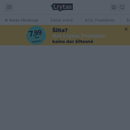
Karas Ukrainoje
Žalioji erdvė
Ačiū, Prezidente
E