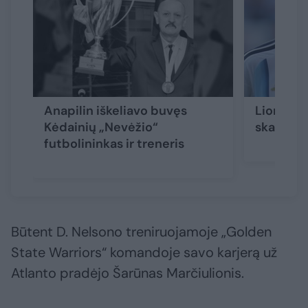
Anapilin iškeliavo buvęs
Lionelio
Kėdainių „Nevėžio“
skaudi n
futbolininkas ir treneris
Būtent D. Nelsono treniruojamoje „Golden
State Warriors“ komandoje savo karjerą už
Atlanto pradėjo Šarūnas Marčiulionis.