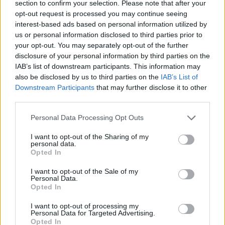
section to confirm your selection. Please note that after your
opt-out request is processed you may continue seeing
interest-based ads based on personal information utilized by
Komentuoti po šiuo straipsniu
us or personal information disclosed to third parties prior to
your opt-out. You may separately opt-out of the further
Komentuoti gali tik Lrytas registruoti vartotojai.
disclosure of your personal information by third parties on the
IAB’s list of downstream participants. This information may
Prisijunkite prie registruotų vartotojų
also be disclosed by us to third parties on the
IAB’s List of
bendruomenės ir bendraukite komentaruose!
Downstream Participants
that may further disclose it to other
third parties.
Rodyti komentarus
Personal Data Processing Opt Outs
I want to opt-out of the Sharing of my
Prisijungti komentatoriams
personal data.
Opted In
I want to opt-out of the Sale of my
Personal Data.
Opted In
I want to opt-out of processing my
Personal Data for Targeted Advertising.
Opted In