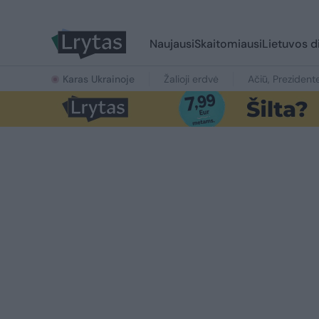
Naujausi
Skaitomiausi
Lietuvos d
Karas Ukrainoje
Žalioji erdvė
Ačiū, Prezident