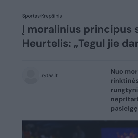
Sportas
Krepšinis
Į moralinius principus s
Heurtelis: „Tegul jie d
Nuo mora
Lrytas.lt
rinktinė
rungtynia
nepritari
pasielgę