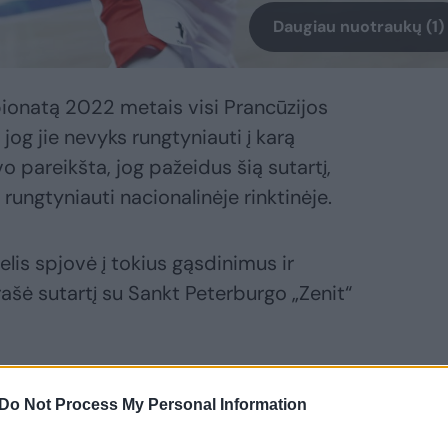
Daugiau nuotraukų (1)
ionatą 2022 metais visi Prancūzijos
 jog jie nevyks rungtyniauti į karą
o pareikšta, jog pažeidus šią sutartį,
ungtyniauti nacionalinėje rinktinėje.
lis spjovė į tokius gąsdinimus ir
šė sutartį su Sankt Peterburgo „Zenit“
“ komandose prieš tai rungtyniavusiam
Do Not Process My Personal Information
g visi Rusijos klubai yra pašalinti iš