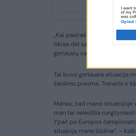
I want t
of my P
was col
Opted 
„Kai pasirašiau chartiją, dar
tikras dėl savo ateities, nes 
geriausių variantų.
Tai buvo geriausia situacija m
žaidimo prasme. Treneris ir 
Manau, kad mano situacijoje vi
man tai neleidžia rungtyniaut
Ypač po Europos čempionato, k
situacija mane liūdina“, – kal