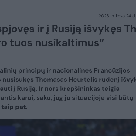
2023 m. kovo 24 d.
pjovęs ir į Rusiją išvykęs Th
aro tuos nusikaltimus“
linių principų ir nacionalinės Prancūzijos
s nusisukęs Thomasas Heurtelis rudenį išvy
uti į Rusiją. Ir nors krepšininkas teigia
antis karui, sako, jog jo situacijoje visi būtų
 taip pat.