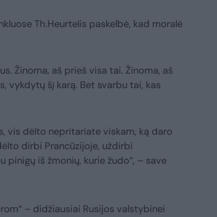
inkluose Th.Heurtelis paskelbė, kad moralė
us. Žinoma, aš prieš visa tai. Žinoma, aš
, vykdytų šį karą. Bet svarbu tai, kas
, vis dėlto nepritariate viskam, ką daro
lto dirbi Prancūzijoje, uždirbi
u pinigų iš žmonių, kurie žudo“, – save
rom“ – didžiausiai Rusijos valstybinei