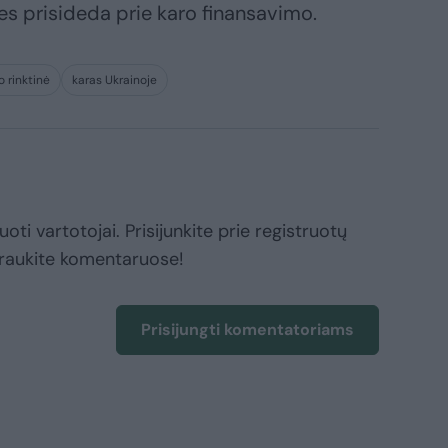
ies prisideda prie karo finansavimo.
o rinktinė
karas Ukrainoje
oti vartotojai. Prisijunkite prie registruotų
raukite komentaruose!
Prisijungti komentatoriams