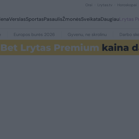
Orai
Lrytas.tv
Horoskopai
iena
Verslas
Sportas
Pasaulis
Žmonės
Sveikata
Daugiau
Lrytas 
e
Europos burės 2026
Gyvenu, ne skrolinu
Darbo ske