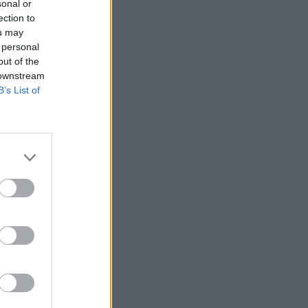
sonal or
ection to
ou may
 personal
out of the
 downstream
B’s List of