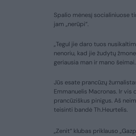
Spalio mėnesį socialiniuose t
jam „nerūpi“.
„Tegul jie daro tuos nusikaltim
nenoriu, kad jie žudytų žmones
geriausia man ir mano šeimai.
Jūs esate prancūzų žurnalistas
Emmanuelis Macronas. Ir vis dė
prancūziškus pinigus. Aš neim
teisinti bandė Th.Heurtelis.
„Zenit“ klubas priklauso „Gazp