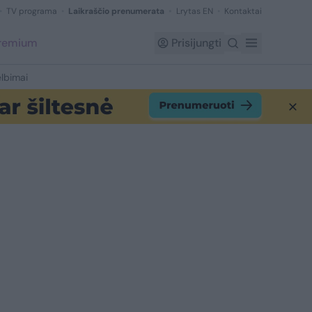
TV programa
Laikraščio prenumerata
Lrytas EN
Kontaktai
Premium
Prisijungti
lbimai