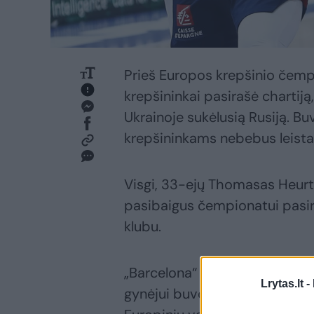
Prieš Europos krepšinio čemp
krepšininkai pasirašė chartiją,
Ukrainoje sukėlusią Rusiją. Buv
krepšininkams nebebus leista r
Visgi, 33-ejų Thomasas Heurte
pasibaigus čempionatui pasira
klubu.
„Barcelona“ ir Madrido „Real
Lrytas.lt -
gynėjui buvo nesvarbu ir tai, jo