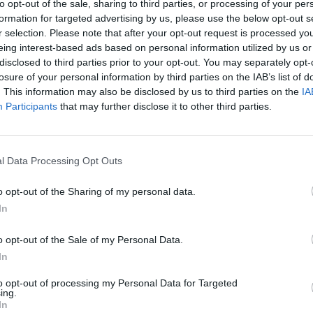
to opt-out of the sale, sharing to third parties, or processing of your per
formation for targeted advertising by us, please use the below opt-out s
r selection. Please note that after your opt-out request is processed y
eing interest-based ads based on personal information utilized by us or
disclosed to third parties prior to your opt-out. You may separately opt-
losure of your personal information by third parties on the IAB’s list of
. This information may also be disclosed by us to third parties on the
IA
Participants
that may further disclose it to other third parties.
l Data Processing Opt Outs
ancūzijos
o opt-out of the Sharing of my personal data.
epšinio boso
In
ia: Th.
urteliui
o opt-out of the Sale of my Personal Data.
nktinės durys
In
sidarys, tačiau
to opt-out of processing my Personal Data for Targeted
i kam taikys
ing.
imtis
In