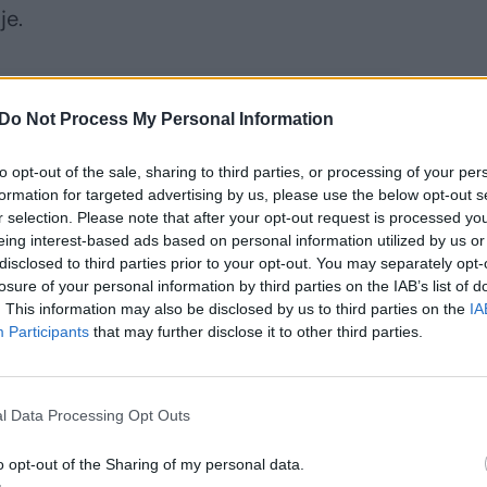
je.
Do Not Process My Personal Information
to opt-out of the sale, sharing to third parties, or processing of your per
formation for targeted advertising by us, please use the below opt-out s
r selection. Please note that after your opt-out request is processed y
eing interest-based ads based on personal information utilized by us or
disclosed to third parties prior to your opt-out. You may separately opt-
losure of your personal information by third parties on the IAB’s list of
itę „Žalgirio“
. This information may also be disclosed by us to third parties on the
IA
idėjai ryžtingai
Participants
that may further disclose it to other third parties.
ri į priekį:
adarome
vadas ir kylame
l Data Processing Opt Outs
kovą“
o opt-out of the Sharing of my personal data.