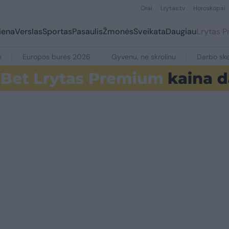
Orai
Lrytas.tv
Horoskopai
iena
Verslas
Sportas
Pasaulis
Žmonės
Sveikata
Daugiau
Lrytas 
e
Europos burės 2026
Gyvenu, ne skrolinu
Darbo ske