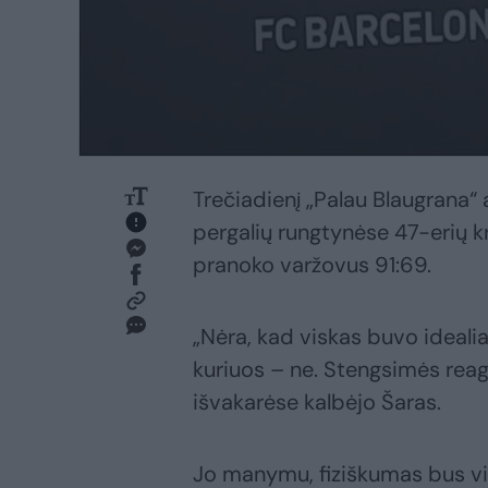
Trečiadienį „Palau Blaugrana“ 
pergalių rungtynėse 47-erių kr
pranoko varžovus 91:69.
„Nėra, kad viskas buvo idealia
kuriuos – ne. Stengsimės reagu
išvakarėse kalbėjo Šaras.
Jo manymu, fiziškumas bus vie