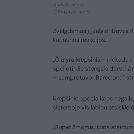
Š.Jasikevičius.
G.Bitvinsko nuotr.
Žvelgdamas į „Žalgirį“ buvęs 
kariaunos reakcijos.
„Čia yra krepšinis – niekada než
spėlioti. Jie stengsis daryti ži
– samprotavo „Barcelona“ str
Krepšinio specialistas negail
sistemoje vis labiau atsiskle
„Super žmogus, kuris atsiduo