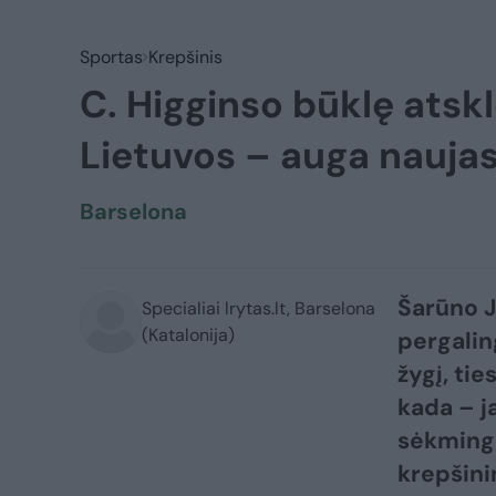
Sportas
Krepšinis
C. Higginso būklę atsk
Lietuvos – auga naujas
Barselona
Šarūno J
Specialiai lrytas.lt, Barselona
(Katalonija)
pergalin
žygį, ti
kada – j
sėkminga
krepšini