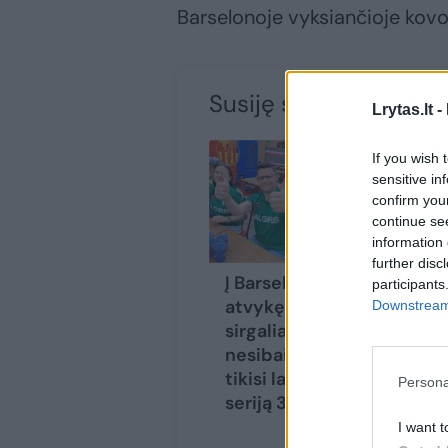
Barselonoje vyksiančioje kovo
Susiję straipsniai
Lrytas.lt -
If you wish 
sensitive in
confirm you
continue se
information 
further disc
Į Barseloną
Kr
participants
atvykę „Žalgirio“
ža
Downstream 
sirgaliai Šaro
žiū
nesibaimina:
„P
tikisi laimėti
iš
Persona
seriją 3:0
į 
I want t