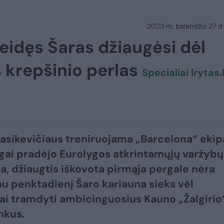
2023 m. balandžio 27 d.
leidęs Šaras džiaugėsi dėl
 krepšinio perlas
Specialiai lrytas.l
asikevičiaus treniruojama „Barcelona“ ekip
gai pradėjo Eurolygos atkrintamųjų varžybų
esa, džiaugtis iškovota pirmąja pergale nėra
au penktadienį Šaro kariauna sieks vėl
i tramdyti ambicinguosius Kauno „Žalgirio
nkus.