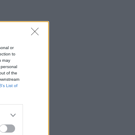
sonal or
ection to
ou may
 personal
out of the
 downstream
B’s List of