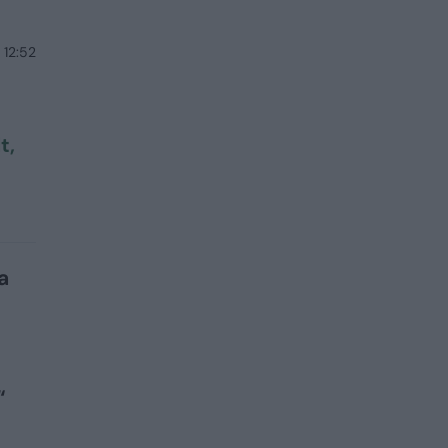
 12:52
t,
a
“