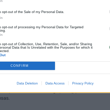
In
o opt-out of the Sale of my Personal Data.
In
et taip pat sunku ir „Žalgiriui“. Kuri
 turės daugiau šansų laimėti“, – pridūrė
to opt-out of processing my Personal Data for Targeted
ing.
In
o opt-out of Collection, Use, Retention, Sale, and/or Sharing
ersonal Data that Is Unrelated with the Purposes for which it
lected.
ola Mirotičiaus sveikatos būklę prieš
Out
CONFIRM
 žaidėjai“, – apie koją pirmose rungtynėse
etuvis. Vos po kelių akimirkų jis patikino,
Data Deletion
Data Access
Privacy Policy
ant parketo tikrai nežengs pirmąją
nsas.