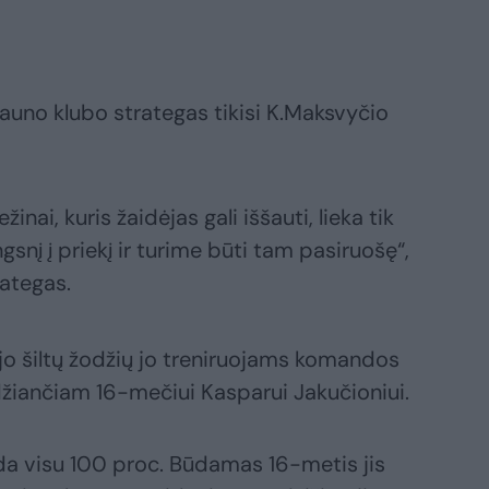
Kauno klubo strategas tikisi K.Maksvyčio
inai, kuris žaidėjas gali iššauti, lieka tik
ngsnį į priekį ir turime būti tam pasiruošę“,
ategas.
ėjo šiltų žodžių jo treniruojams komandos
idžiančiam 16-mečiui Kasparui Jakučioniui.
da visu 100 proc. Būdamas 16-metis jis