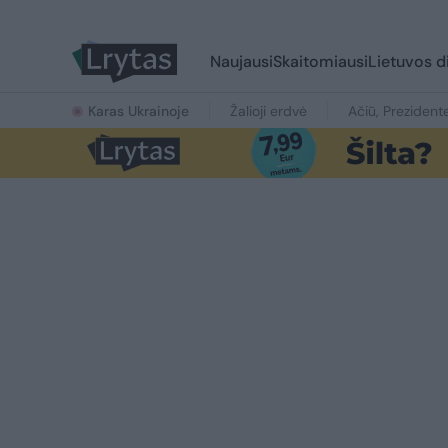
Naujausi
Skaitomiausi
Lietuvos d
Karas Ukrainoje
Žalioji erdvė
Ačiū, Prezident