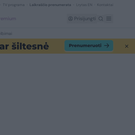
TV programa
Laikraščio prenumerata
Lrytas EN
Kontaktai
Premium
Prisijungti
lbimai