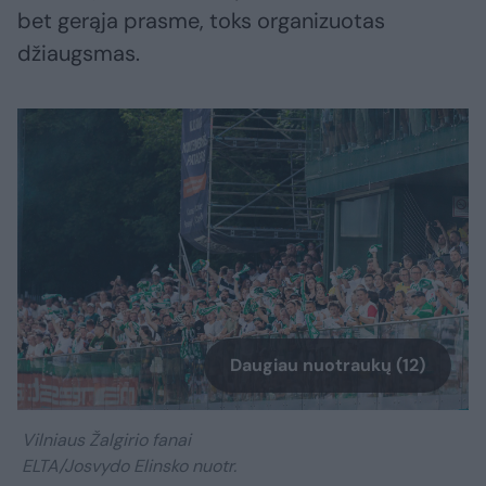
bet gerąja prasme, toks organizuotas
džiaugsmas.
Daugiau nuotraukų (12)
Vilniaus Žalgirio fanai
ELTA/Josvydo Elinsko nuotr.