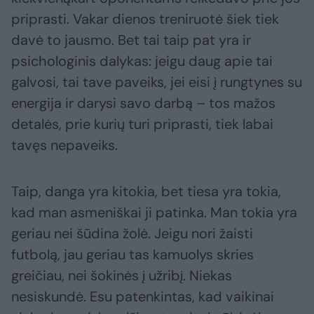
priprasti. Vakar dienos treniruotė šiek tiek
davė to jausmo. Bet tai taip pat yra ir
psichologinis dalykas: jeigu daug apie tai
galvosi, tai tave paveiks, jei eisi į rungtynes su
energija ir darysi savo darbą – tos mažos
detalės, prie kurių turi priprasti, tiek labai
tavęs nepaveiks.
Taip, danga yra kitokia, bet tiesa yra tokia,
kad man asmeniškai ji patinka. Man tokia yra
geriau nei šūdina žolė. Jeigu nori žaisti
futbolą, jau geriau tas kamuolys skries
greičiau, nei šokinės į užribį. Niekas
nesiskundė. Esu patenkintas, kad vaikinai