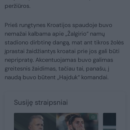
peržiūros.
Prieš rungtynes Kroatijos spaudoje buvo
nemažai kalbama apie „Žalgirio“ namų
stadiono dirbtinę dangą, mat ant tikros žolės
įprastai žaidžiantys kroatai prie jos gali būti
nepripratę. Akcentuojamas buvo galimas
greitesnis žaidimas, tačiau tai, panašu, į
naudą buvo būtent „Hajduk“ komandai.
Susiję straipsniai