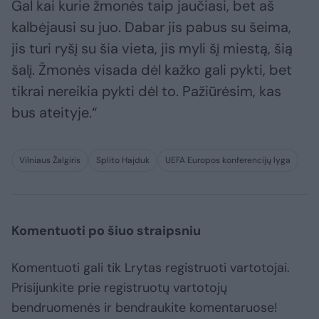
Gal kai kurie žmonės taip jaučiasi, bet aš
kalbėjausi su juo. Dabar jis pabus su šeima,
jis turi ryšį su šia vieta, jis myli šį miestą, šią
šalį. Žmonės visada dėl kažko gali pykti, bet
tikrai nereikia pykti dėl to. Pažiūrėsim, kas
bus ateityje.“
Vilniaus Žalgiris
Splito Hajduk
UEFA Europos konferencijų lyga
Komentuoti po šiuo straipsniu
Komentuoti gali tik Lrytas registruoti vartotojai.
Prisijunkite prie registruotų vartotojų
bendruomenės ir bendraukite komentaruose!