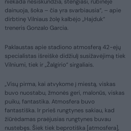
niekada nesiskundžia, stengiasi, rūbinėje
dainuoja, šoka – čia yra svarbiausia“, – apie
dirbtinę Vilniaus žolę kalbėjo „Hajduk“
treneris Gonzalo Garcia.
Paklaustas apie stadiono atmosferą 42-ejų
specialistas išreiškė didžiulį susižavėjimą tiek
Vilniumi, tiek ir „Žalgirio“ sirgaliais.
„Visų pirma, kai atvykome į miestą, viskas
buvo nuostabu, žmonės geri, malonūs, viskas
puiku, fantastika. Atmosfera buvo
fantastiška. Ir prieš rungtynes sakiau, kad
žiūrėdamas praėjusias rungtynes buvau
nustebęs. Šiek tiek beprotiška [atmosfera],