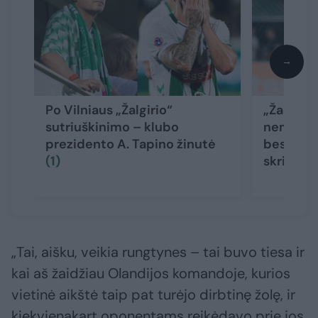
→
Po Vilniaus „Žalgirio“
„Žalgirio
sutriuškinimo – klubo
nemalonu
prezidento A. Tapino žinutė
besidžia
(1)
skriejo a
„Tai, aišku, veikia rungtynes – tai buvo tiesa ir
kai aš žaidžiau Olandijos komandoje, kurios
vietinė aikštė taip pat turėjo dirbtinę žolę, ir
kiekvienąkart oponentams reikėdavo prie jos