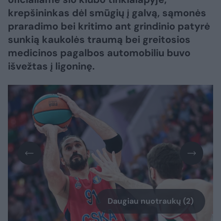
krepšininkas dėl smūgių į galvą, sąmonės
praradimo bei kritimo ant grindinio patyrė
sunkią kaukolės traumą bei greitosios
medicinos pagalbos automobiliu buvo
išvežtas į ligoninę.
Daugiau nuotraukų (2)