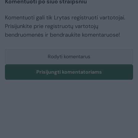
Komentuoti po šiuo straipsniu
Komentuoti gali tik Lrytas registruoti vartotojai.
Prisijunkite prie registruotų vartotojų
bendruomenės ir bendraukite komentaruose!
Rodyti komentarus
Prisijungti komentatoriams