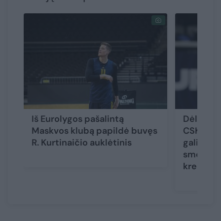
Iš Eurolygos pašalintą
Dėl Jono
Maskvos klubą papildė buvęs
CSKA šok
R. Kurtinaičio auklėtinis
galiausia
smogė sk
krepšini