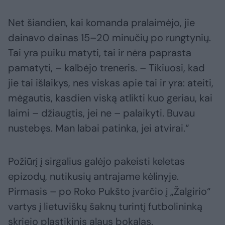
Net šiandien, kai komanda pralaimėjo, jie
dainavo dainas 15–20 minučių po rungtynių.
Tai yra puiku matyti, tai ir nėra paprasta
pamatyti, – kalbėjo treneris. – Tikiuosi, kad
jie tai išlaikys, nes viskas apie tai ir yra: ateiti,
mėgautis, kasdien viską atlikti kuo geriau, kai
laimi – džiaugtis, jei ne – palaikyti. Buvau
nustebęs. Man labai patinka, jei atvirai.“
Požiūrį į sirgalius galėjo pakeisti keletas
epizodų, nutikusių antrajame kėlinyje.
Pirmasis – po Roko Pukšto įvarčio į „Žalgirio“
vartys į lietuviškų šaknų turintį futbolininką
skriejo plastikinis alaus bokalas.