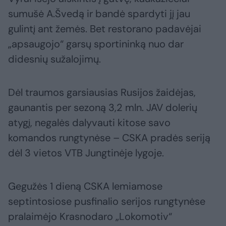
sumušė A.Švedą ir bandė spardyti jį jau
gulintį ant žemės. Bet restorano padavėjai
„apsaugojo“ garsų sportininką nuo dar
didesnių sužalojimų.
Dėl traumos garsiausias Rusijos žaidėjas,
gaunantis per sezoną 3,2 mln. JAV dolerių
atygį, negalės dalyvauti kitose savo
komandos rungtynėse – CSKA pradės seriją
dėl 3 vietos VTB Jungtinėje lygoje.
Gegužės 1 dieną CSKA lemiamose
septintosiose pusfinalio serijos rungtynėse
pralaimėjo Krasnodaro „Lokomotiv“