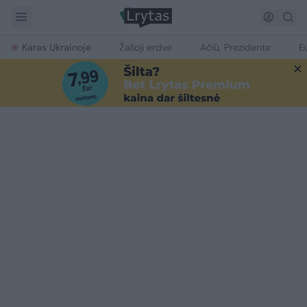
Karas Ukrainoje
Žalioji erdvė
Ačiū, Prezidente
E