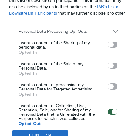
„Žalgiris“ patyrė labai skaudų
IAB’s list of downstream participants. This information may
also be disclosed by us to third parties on the
IAB’s List of
pralaimėjimą – savų sirgalių akivaizdoje
Downstream Participants
that may further disclose it to other
net 2:5 buvo pralaimėta Splito „Hajduk“
third parties.
komandai. Po rungtynių varžovų treneris
Personal Data Processing Opt Outs
reiškė savo susižavėjimą Vilniumi ir
stadione susirinkusiais fanais.
I want to opt-out of the Sharing of my
personal data.
Opted In
I want to opt-out of the Sale of my
Personal Data.
Opted In
I want to opt-out of processing my
Personal Data for Targeted Advertising.
Opted In
I want to opt-out of Collection, Use,
Retention, Sale, and/or Sharing of my
Personal Data that Is Unrelated with the
Purposes for which it was collected.
Opted Out
Daugiau nuotraukų (12)
CONFIRM