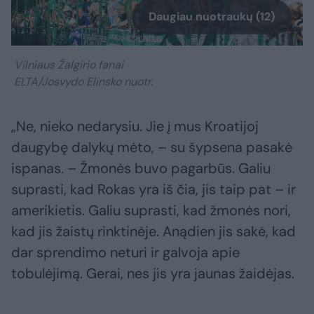
Daugiau nuotraukų (12)
Vilniaus Žalgirio fanai
ELTA/Josvydo Elinsko nuotr.
„Ne, nieko nedarysiu. Jie į mus Kroatijoj
daugybę dalykų mėto, – su šypsena pasakė
ispanas. – Žmonės buvo pagarbūs. Galiu
suprasti, kad Rokas yra iš čia, jis taip pat – ir
amerikietis. Galiu suprasti, kad žmonės nori,
kad jis žaistų rinktinėje. Anądien jis sakė, kad
dar sprendimo neturi ir galvoja apie
tobulėjimą. Gerai, nes jis yra jaunas žaidėjas.