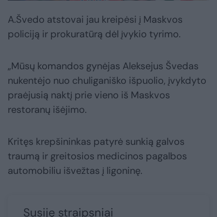
A.Švedo atstovai jau kreipėsi į Maskvos
policiją ir prokuratūrą dėl įvykio tyrimo.
„Mūsų komandos gynėjas Aleksejus Švedas
nukentėjo nuo chuliganiško išpuolio, įvykdyto
praėjusią naktį prie vieno iš Maskvos
restoranų išėjimo.
Kritęs krepšininkas patyrė sunkią galvos
traumą ir greitosios medicinos pagalbos
automobiliu išvežtas į ligoninę.
Susiję straipsniai