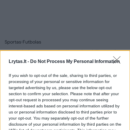
Sportas
Futbolas
„Hajduk“ treneris žavėjosi lietuvių
fanų elgesiu: „Buvau nustebęs“
Lrytas.lt -
Do Not Process My Personal Information
2026 m. rugpjūčio 6 d. 20:13
If you wish to opt-out of the sale, sharing to third parties, or
processing of your personal or sensitive information for
targeted advertising by us, please use the below opt-out
section to confirm your selection. Please note that after your
Lrytas.lt
opt-out request is processed you may continue seeing
interest-based ads based on personal information utilized by
us or personal information disclosed to third parties prior to
Po stebuklu Liepkalnyje pramintų
your opt-out. You may separately opt-out of the further
rungtynių praėjusią savaitę Vilniaus
disclosure of your personal information by third parties on the