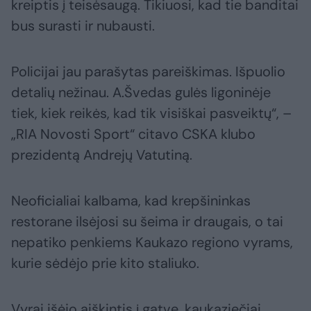
kreiptis į teisėsaugą. Tikiuosi, kad tie banditai
bus surasti ir nubausti.
Policijai jau parašytas pareiškimas. Išpuolio
detalių nežinau. A.Švedas gulės ligoninėje
tiek, kiek reikės, kad tik visiškai pasveiktų“, –
„RIA Novosti Sport“ citavo CSKA klubo
prezidentą Andrejų Vatutiną.
Neoficialiai kalbama, kad krepšininkas
restorane ilsėjosi su šeima ir draugais, o tai
nepatiko penkiems Kaukazo regiono vyrams,
kurie sėdėjo prie kito staliuko.
Vyrai išėjo aiškintis į gatvę, kaukaziečiai