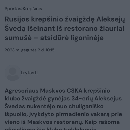
Sportas
Krepšinis
Rusijos krepšinio žvaigždę Aleksejų
Švedą išeinant iš restorano žiauriai
sumušė – atsidūrė ligoninėje
2023 m. gegužės 2 d. 10:15
Lrytas.lt
Agresoriaus Maskvos CSKA krepšinio
klubo žvaigždė gynėjas 34-erių Aleksejus
Švedas nukentėjo nuo chuliganiško
išpuolio, įvykdyto pirmadienio vakarą prie
vieno iš Maskvos restoranų. Kaip rašoma
oficialiame šio klubo tinklalapyje,