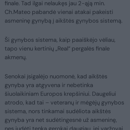
finale. Tad ilgai nelaukęs jau 2-ąją min.
Ch.Mateo pabandė vienai atakai pakeisti
asmeninę gynybą į aikštės gynybos sistemą.
Ši gynybos sistema, kaip paaiškėjo vėliau,
tapo vienu kertinių „Real“ pergalės finale
akmenų.
Senokai įsigalėjo nuomonė, kad aikštės
gynyba yra atgyvena ir nebetinka
šiuolaikiniam Europos krepšiniui. Daugeliui
atrodo, kad tai – veteranų ir mėgėjų gynybos
sistema, nors tinkamai sudėliota aikštės
gynyba yra net sudėtingesnė už asmeninę,
nes judėti tenka gerokai daugiau, jei varžovai