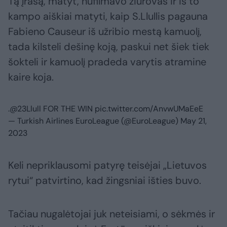
Tą įrašą, matyt, nufilmavo žiūrovas ir iš to
kampo aiškiai matyti, kaip S.Llullis pagauna
Fabieno Causeur iš užribio mestą kamuolį,
tada kilsteli dešinę koją, paskui net šiek tiek
šokteli ir kamuolį pradeda varytis atramine
kaire koja.
.
@23Llull
FOR THE WIN
pic.twitter.com/AnvwUMaEeE
— Turkish Airlines EuroLeague (@EuroLeague)
May 21,
2023
Keli nepriklausomi patyrę teisėjai „Lietuvos
rytui“ patvirtino, kad žingsniai išties buvo.
Tačiau nugalėtojai juk neteisiami, o sėkmės ir