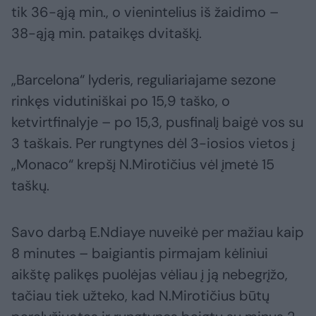
tik 36-ąją min., o vienintelius iš žaidimo –
38-ąją min. pataikęs dvitaškį.
„Barcelona“ lyderis, reguliariajame sezone
rinkęs vidutiniškai po 15,9 taško, o
ketvirtfinalyje – po 15,3, pusfinalį baigė vos su
3 taškais. Per rungtynes dėl 3-iosios vietos į
„Monaco“ krepšį N.Mirotičius vėl įmetė 15
taškų.
Savo darbą E.Ndiaye nuveikė per mažiau kaip
8 minutes – baigiantis pirmajam kėliniui
aikštę palikęs puolėjas vėliau į ją nebegrįžo,
tačiau tiek užteko, kad N.Mirotičius būtų