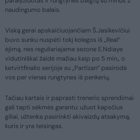
paralyžiuotas ir rungtynes baigtų su minus 2
naudingumo balais.
Viską gerai apskaičiuojančiam Š.Jasikevičiui
buvo sunku nuspėti tokį kolegos iš „Real“
ėjimą, nes reguliariajame sezone E.Ndiaye
vidutiniškai žaidė mažiau kaip po 5 min., o
ketvirtfinalio serijoje su „Partizan“ pasirodė
vos per vienas rungtynes iš penkerių.
Tačiau kartais ir paprasti trenerio sprendimai
gali tapti sėkmės garantu: užuot kapsčius
giliai, užtenka pasirinkti akivaizdų atsakymą,
kuris ir yra teisingas.