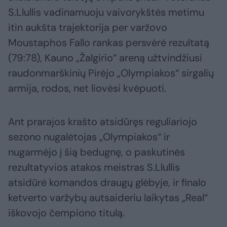
S.Llullis vadinamuoju vaivorykštės metimu
itin aukšta trajektorija per varžovo
Moustaphos Fallo rankas persvėrė rezultatą
(79:78), Kauno „Žalgirio“ areną užtvindžiusi
raudonmarškinių Pirėjo „Olympiakos“ sirgalių
armija, rodos, net liovėsi kvėpuoti.
Ant prarajos krašto atsidūręs reguliariojo
sezono nugalėtojas „Olympiakos“ ir
nugarmėjo į šią bedugnę, o paskutinės
rezultatyvios atakos meistras S.Llullis
atsidūrė komandos draugų glėbyje, ir finalo
ketverto varžybų autsaideriu laikytas „Real“
iškovojo čempiono titulą.