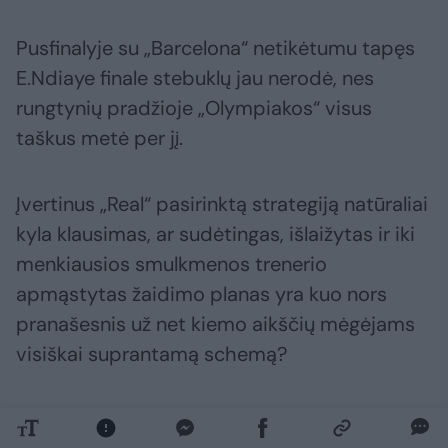
Pusfinalyje su „Barcelona“ netikėtumu tapęs
E.Ndiaye finale stebuklų jau nerodė, nes
rungtynių pradžioje „Olympiakos“ visus
taškus metė per jį.
Įvertinus „Real“ pasirinktą strategiją natūraliai
kyla klausimas, ar sudėtingas, išlaižytas ir iki
menkiausios smulkmenos trenerio
apmąstytas žaidimo planas yra kuo nors
pranašesnis už net kiemo aikščių mėgėjams
visiškai suprantamą schemą?
Ch.Mateo, žinoma, pergudravo savo kolegą iš