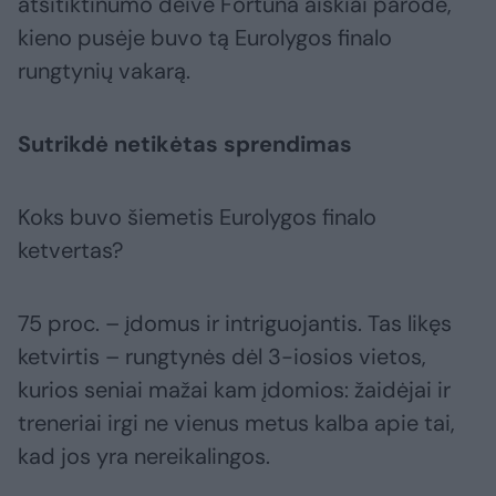
atsitiktinumo deivė Fortūna aiškiai parodė,
kieno pusėje buvo tą Eurolygos finalo
rungtynių vakarą.
Sutrikdė netikėtas sprendimas
Koks buvo šiemetis Eurolygos finalo
ketvertas?
75 proc. – įdomus ir intriguojantis. Tas likęs
ketvirtis – rungtynės dėl 3-iosios vietos,
kurios seniai mažai kam įdomios: žaidėjai ir
treneriai irgi ne vienus metus kalba apie tai,
kad jos yra nereikalingos.