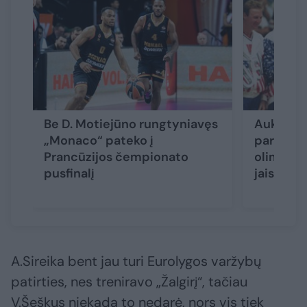
Be D. Motiejūno rungtyniavęs
Aukcione
„Monaco“ pateko į
parduoti
Prancūzijos čempionato
olimpinia
pusfinalį
jais žaid
A.Sireika bent jau turi Eurolygos varžybų
patirties, nes treniravo „Žalgirį“, tačiau
V.Šeškus niekada to nedarė, nors vis tiek