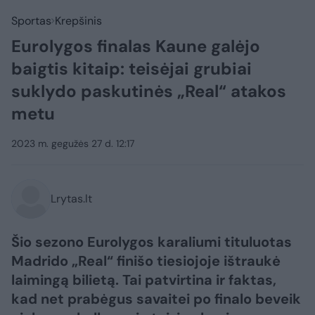
Sportas
Krepšinis
Eurolygos finalas Kaune galėjo
baigtis kitaip: teisėjai grubiai
suklydo paskutinės „Real“ atakos
metu
2023 m. gegužės 27 d. 12:17
Lrytas.lt
Šio sezono Eurolygos karaliumi tituluotas
Madrido „Real“ finišo tiesiojoje ištraukė
laimingą bilietą. Tai patvirtina ir faktas,
kad net prabėgus savaitei po finalo beveik