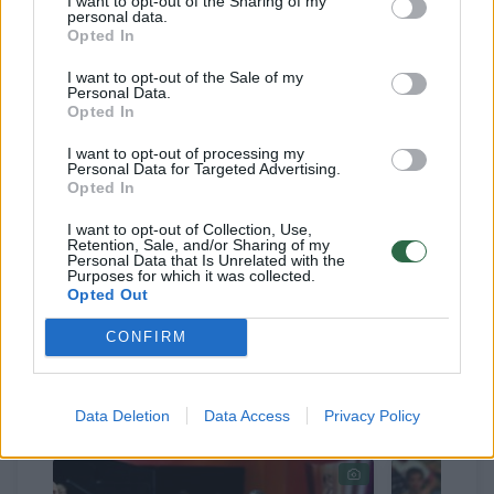
I want to opt-out of the Sharing of my
Tuo metu iš finalo komandoms vadovavusių
personal data.
Opted In
Georgio Bartzoko ir Ch.Mateo dažnai
I want to opt-out of the Sale of my
pasišaipoma, kad rengdamiesi rungtynėms
Personal Data.
Opted In
jie nepersistengia ir neišmąsto nieko naujo.
Bet sugeba laimėti.
I want to opt-out of processing my
Personal Data for Targeted Advertising.
Opted In
Panašiai būna ir LKL: tarkime, Virginijus
I want to opt-out of Collection, Use,
Retention, Sale, and/or Sharing of my
Šeškus ar Antanas Sireika su palyginti
Personal Data that Is Unrelated with the
Purposes for which it was collected.
silpnomis komandomis ir paprasta strategija
Opted Out
geba įkąsti gerokai stipresniems varžovams.
CONFIRM
Susiję straipsniai
Data Deletion
Data Access
Privacy Policy