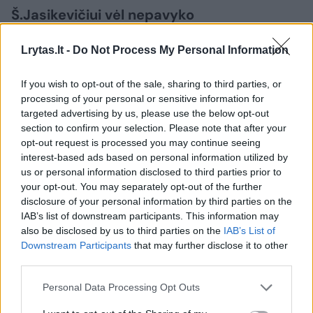
Š.Jasikevičiui vėl nepavyko
Lrytas.lt -
Do Not Process My Personal Information
Ryškiausias finalo ketverto Kaune strategas
neabejotinai buvo Š.Jasikevičius.
If you wish to opt-out of the sale, sharing to third parties, or
processing of your personal or sensitive information for
targeted advertising by us, please use the below opt-out
Buvęs genialus įžaidėjas tapo daug
section to confirm your selection. Please note that after your
opt-out request is processed you may continue seeing
analizuojančiu, viską apskaičiuojančiu,
interest-based ads based on personal information utilized by
komandos kontrolę savo rankose tvirtai
us or personal information disclosed to third parties prior to
your opt-out. You may separately opt-out of the further
laikančiu treneriu.
disclosure of your personal information by third parties on the
IAB’s list of downstream participants. This information may
also be disclosed by us to third parties on the
IAB’s List of
Tačiau Š.Jasikevičiaus treniruojama
Downstream Participants
that may further disclose it to other
„Barcelona“ vėl nežaidė finale ir galiausiai liko
third parties.
vos ketvirta.
Personal Data Processing Opt Outs