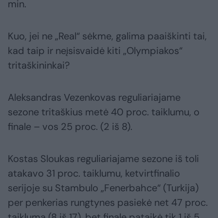
min.
Kuo, jei ne „Real“ sėkme, galima paaiškinti tai,
kad taip ir neįsisvaidė kiti „Olympiakos“
tritaškininkai?
Aleksandras Vezenkovas reguliariajame
sezone tritaškius metė 40 proc. taiklumu, o
finale – vos 25 proc. (2 iš 8).
Kostas Sloukas reguliariajame sezone iš toli
atakavo 31 proc. taiklumu, ketvirtfinalio
serijoje su Stambulo „Fenerbahce“ (Turkija)
per penkerias rungtynes pasiekė net 47 proc.
taiklumą (8 iš 17), bet finale pataikė tik 1 iš 5