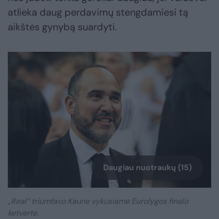
atlieka daug perdavimų stengdamiesi tą
aikštės gynybą suardyti.
Daugiau nuotraukų (15)
„Real“ triumfavo Kaune vykusiame Eurolygos finalo
ketverte.