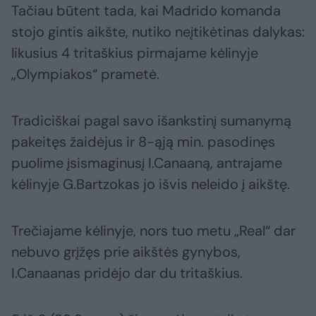
Tačiau būtent tada, kai Madrido komanda
stojo gintis aikšte, nutiko neįtikėtinas dalykas:
likusius 4 tritaškius pirmajame kėlinyje
„Olympiakos“ prametė.
Tradiciškai pagal savo išankstinį sumanymą
pakeitęs žaidėjus ir 8-ąją min. pasodinęs
puolime įsismaginusį I.Canaaną, antrajame
kėlinyje G.Bartzokas jo išvis neleido į aikštę.
Trečiajame kėlinyje, nors tuo metu „Real“ dar
nebuvo grįžęs prie aikštės gynybos,
I.Canaanas pridėjo dar du tritaškius.