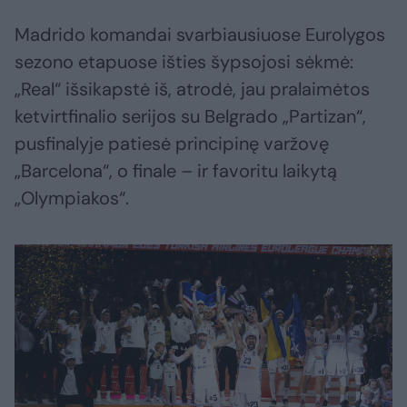
Madrido komandai svarbiausiuose Eurolygos
sezono etapuose išties šypsojosi sėkmė:
„Real“ išsikapstė iš, atrodė, jau pralaimėtos
ketvirtfinalio serijos su Belgrado „Partizan“,
pusfinalyje patiesė principinę varžovę
„Barcelona“, o finale – ir favoritu laikytą
„Olympiakos“.