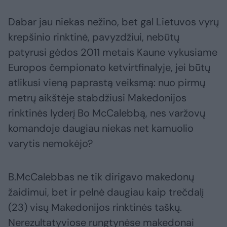
Dabar jau niekas nežino, bet gal Lietuvos vyrų
krepšinio rinktinė, pavyzdžiui, nebūtų
patyrusi gėdos 2011 metais Kaune vykusiame
Europos čempionato ketvirtfinalyje, jei būtų
atlikusi vieną paprastą veiksmą: nuo pirmų
metrų aikštėje stabdžiusi Makedonijos
rinktinės lyderį Bo McCalebbą, nes varžovų
komandoje daugiau niekas net kamuolio
varytis nemokėjo?
B.McCalebbas ne tik dirigavo makedonų
žaidimui, bet ir pelnė daugiau kaip trečdalį
(23) visų Makedonijos rinktinės taškų.
Nerezultatyviose rungtynėse makedonai