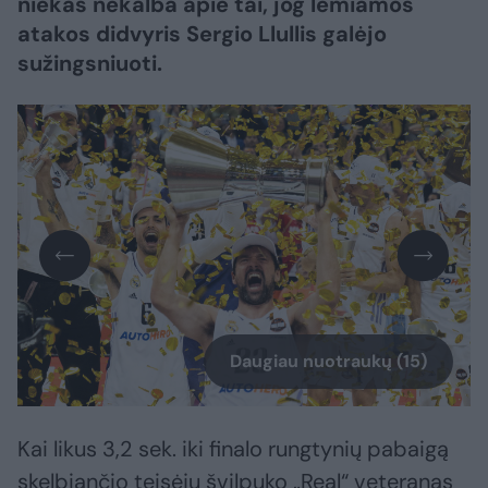
niekas nekalba apie tai, jog lemiamos
atakos didvyris Sergio Llullis galėjo
sužingsniuoti.
Daugiau nuotraukų (15)
Kai likus 3,2 sek. iki finalo rungtynių pabaigą
skelbiančio teisėjų švilpuko „Real“ veteranas