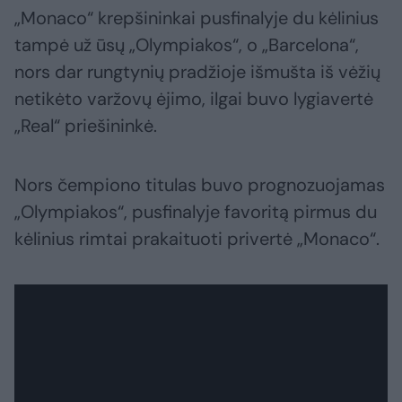
„Monaco“ krepšininkai pusfinalyje du kėlinius
tampė už ūsų „Olympiakos“, o „Barcelona“,
nors dar rungtynių pradžioje išmušta iš vėžių
netikėto varžovų ėjimo, ilgai buvo lygiavertė
„Real“ priešininkė.
Nors čempiono titulas buvo prognozuojamas
„Olympiakos“, pusfinalyje favoritą pirmus du
kėlinius rimtai prakaituoti privertė „Monaco“.