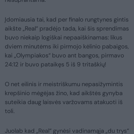
Įdomiausia tai, kad per finalo rungtynes gintis
aikšte „Real“ pradėjo tada, kai šis sprendimas
buvo niekaip logiškai nepaaiškinamas: likus
dviem minutėms iki pirmojo kėlinio pabaigos,
kai „Olympiakos“ buvo ant bangos, pirmavo
24:12 ir buvo pataikęs 5 iš 9 tritaškių!
O net eilinis ir meistriškumu nepasižymintis
krepšinio mėgėjas žino, kad aikštės gynyba
suteikia daug laisvės varžovams atakuoti iš
toli.
Juolab kad „Real“ gynėsi vadinamąja „du trys“