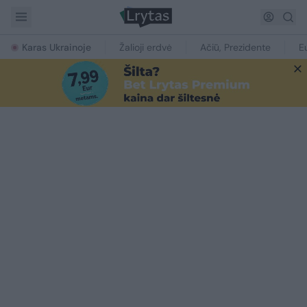
Karas Ukrainoje
Žalioji erdvė
Ačiū, Prezidente
E