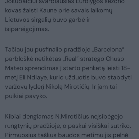
Jokubaičiui svarbiausias Eurolygos sezono
kovas žaisti Kaune prie savais laikomų
Lietuvos sirgalių buvo garbė ir
įsipareigojimas.
Tačiau jau pusfinalio pradžioje „Barcelona“
parbloškė netikėtas „Real“ stratego Chuso
Mateo sprendimas į starto penketą leisti 18-
metį Eli Ndiaye, kurio užduotis buvo stabdyti
varžovų lyderį Nikolą Mirotičių. Ir jam tai
puikiai pavyko.
Kibiai dengiamas N.Mirotičius neįsibėgėjo
rungtynių pradžioje, o paskui visiškai sutriko.
Pirmuosius taškus baudos metimu jis pelnė