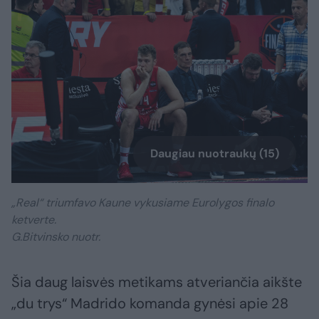
Daugiau nuotraukų (15)
„Real“ triumfavo Kaune vykusiame Eurolygos finalo
ketverte.
G.Bitvinsko nuotr.
Šia daug laisvės metikams atveriančia aikšte
„du trys“ Madrido komanda gynėsi apie 28