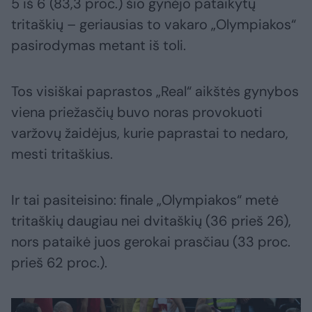
5 iš 6 (83,3 proc.) šio gynėjo pataikytų
tritaškių – geriausias to vakaro „Olympiakos“
pasirodymas metant iš toli.
Tos visiškai paprastos „Real“ aikštės gynybos
viena priežasčių buvo noras provokuoti
varžovų žaidėjus, kurie paprastai to nedaro,
mesti tritaškius.
Ir tai pasiteisino: finale „Olympiakos“ metė
tritaškių daugiau nei dvitaškių (36 prieš 26),
nors pataikė juos gerokai prasčiau (33 proc.
prieš 62 proc.).