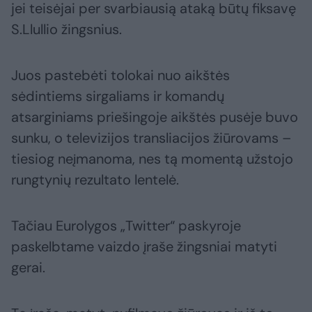
jei teisėjai per svarbiausią ataką būtų fiksavę
S.Llullio žingsnius.
Juos pastebėti tolokai nuo aikštės
sėdintiems sirgaliams ir komandų
atsarginiams priešingoje aikštės pusėje buvo
sunku, o televizijos transliacijos žiūrovams –
tiesiog neįmanoma, nes tą momentą užstojo
rungtynių rezultato lentelė.
Tačiau Eurolygos „Twitter“ paskyroje
paskelbtame vaizdo įraše žingsniai matyti
gerai.