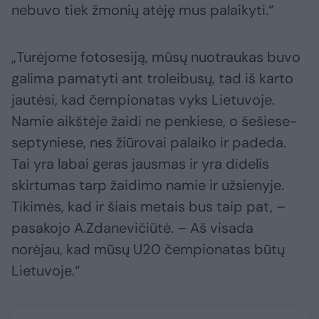
nebuvo tiek žmonių atėję mus palaikyti.“
„Turėjome fotosesiją, mūsų nuotraukas buvo
galima pamatyti ant troleibusų, tad iš karto
jautėsi, kad čempionatas vyks Lietuvoje.
Namie aikštėje žaidi ne penkiese, o šešiese-
septyniese, nes žiūrovai palaiko ir padeda.
Tai yra labai geras jausmas ir yra didelis
skirtumas tarp žaidimo namie ir užsienyje.
Tikimės, kad ir šiais metais bus taip pat, –
pasakojo A.Zdanevičiūtė. – Aš visada
norėjau, kad mūsų U20 čempionatas būtų
Lietuvoje.“