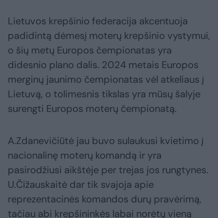
Lietuvos krepšinio federacija akcentuoja
padidintą dėmesį moterų krepšinio vystymui,
o šių metų Europos čempionatas yra
didesnio plano dalis. 2024 metais Europos
merginų jaunimo čempionatas vėl atkeliaus į
Lietuvą, o tolimesnis tikslas yra mūsų šalyje
surengti Europos moterų čempionatą.
A.Zdanevičiūtė jau buvo sulaukusi kvietimo į
nacionalinę moterų komandą ir yra
pasirodžiusi aikštėje per trejas jos rungtynes.
U.Čižauskaitė dar tik svajoja apie
reprezentacinės komandos durų pravėrimą,
tačiau abi krepšininkės labai norėtų vieną