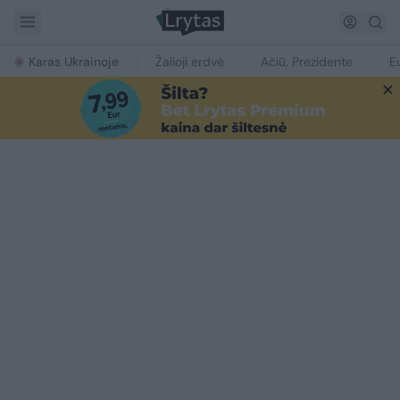
Karas Ukrainoje
Žalioji erdvė
Ačiū, Prezidente
E