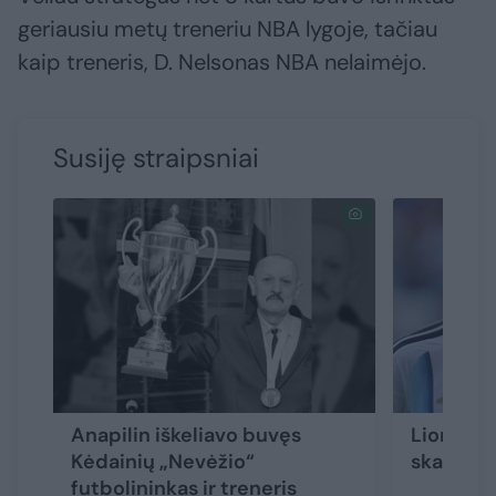
geriausiu metų treneriu NBA lygoje, tačiau
kaip treneris, D. Nelsonas NBA nelaimėjo.
Susiję straipsniai
Anapilin iškeliavo buvęs
Lionelio
Kėdainių „Nevėžio“
skaudi n
futbolininkas ir treneris