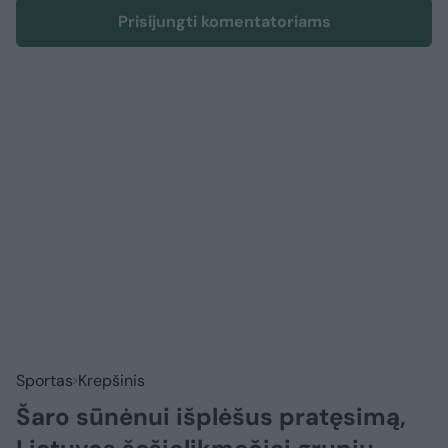
Prisijungti komentatoriams
Sportas
Krepšinis
Šaro sūnėnui išplėšus pratęsimą,