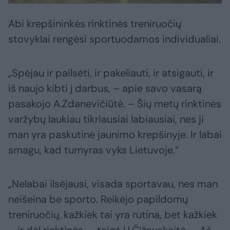
Abi krepšininkės rinktinės treniruočių
stovyklai rengėsi sportuodamos individualiai.
„Spėjau ir pailsėti, ir pakeliauti, ir atsigauti, ir
iš naujo kibti į darbus, – apie savo vasarą
pasakojo A.Zdanevičiūtė. – Šių metų rinktinės
varžybų laukiau tikriausiai labiausiai, nes ji
man yra paskutinė jaunimo krepšinyje. Ir labai
smagu, kad turnyras vyks Lietuvoje.“
„Nelabai ilsėjausi, visada sportavau, nes man
neišeina be sporto. Reikėjo papildomų
treniruočių, kažkiek tai yra rutina, bet kažkiek