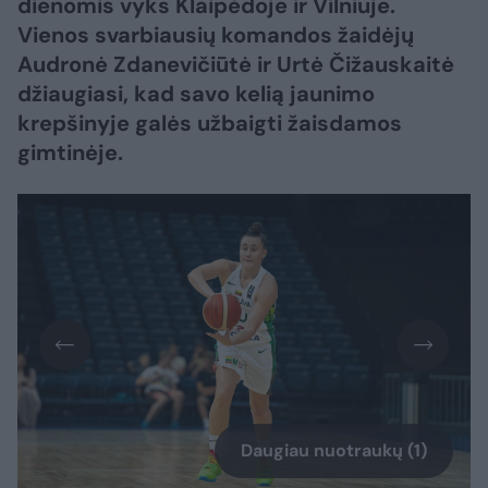
dienomis vyks Klaipėdoje ir Vilniuje.
Vienos svarbiausių komandos žaidėjų
Audronė Zdanevičiūtė ir Urtė Čižauskaitė
džiaugiasi, kad savo kelią jaunimo
krepšinyje galės užbaigti žaisdamos
gimtinėje.
Daugiau nuotraukų (1)