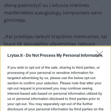
dieną pasirodyti su Lietuvos rinktinės
marškinėliais suaugusiųjų čempionate savo
gimtinėje.
„Kai pradėjau lankyti krepšinio treniruotes, tai
buvo tik laisvalaikio užsiėmimas, nebuvo
jokių tikslų. Tačiau su laiku atėjo noras patekti
Lrytas.lt -
Do Not Process My Personal Information
į rinktinę, nuo projekto „Talentų U15 karta“
atsirado didelis noras užsivilkti tuos
If you wish to opt-out of the sale, sharing to third parties, or
marškinėlius. Svajonės pildosi, – šypsojosi
processing of your personal or sensitive information for
targeted advertising by us, please use the below opt-out
U.Čižauskaitė. – Žaisti moterų rinktinėje, be
section to confirm your selection. Please note that after your
abejo, norėčiau. Išplėstiniame jos kandidačių
opt-out request is processed you may continue seeing
interest-based ads based on personal information utilized by
sąraše jau buvau, bet man dar tikriausiai ne
us or personal information disclosed to third parties prior to
laikas joje žaisti. Dar yra gerai žaidžiančių
your opt-out. You may separately opt-out of the further
disclosure of your personal information by third parties on the
vyresnių mano pozicijos krepšininkių. Kai jos