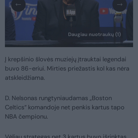
Daugiau nuotraukų (1)
Į krepšinio šlovės muziejų įtrauktai legendai
buvo 86-eriui. Mirties priežastis kol kas nėra
atskleidžiama.
D. Nelsonas rungtyniaudamas „Boston
Celtics“ komandoje net penkis kartus tapo
NBA čempionu.
Vėliau strategas net 3 kartus buvo išrinktas