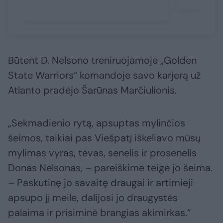
Būtent D. Nelsono treniruojamoje „Golden
State Warriors“ komandoje savo karjerą už
Atlanto pradėjo Šarūnas Marčiulionis.
„Sekmadienio rytą, apsuptas mylinčios
šeimos, taikiai pas Viešpatį iškeliavo mūsų
mylimas vyras, tėvas, senelis ir prosenelis
Donas Nelsonas, – pareiškime teigė jo šeima.
– Paskutinę jo savaitę draugai ir artimieji
apsupo jį meile, dalijosi jo draugystės
palaima ir prisiminė brangias akimirkas.“