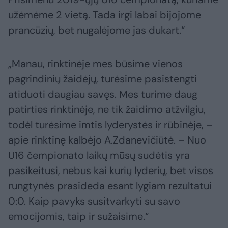
užėmėme 2 vietą. Tada irgi labai bijojome
prancūzių, bet nugalėjome jas dukart.“
„Manau, rinktinėje mes būsime vienos
pagrindinių žaidėjų, turėsime pasistengti
atiduoti daugiau savęs. Mes turime daug
patirties rinktinėje, ne tik žaidimo atžvilgiu,
todėl turėsime imtis lyderystės ir rūbinėje, –
apie rinktinę kalbėjo A.Zdanevičiūtė. – Nuo
U16 čempionato laikų mūsų sudėtis yra
pasikeitusi, nebus kai kurių lyderių, bet visos
rungtynės prasideda esant lygiam rezultatui
0:0. Kaip pavyks susitvarkyti su savo
emocijomis, taip ir sužaisime.“