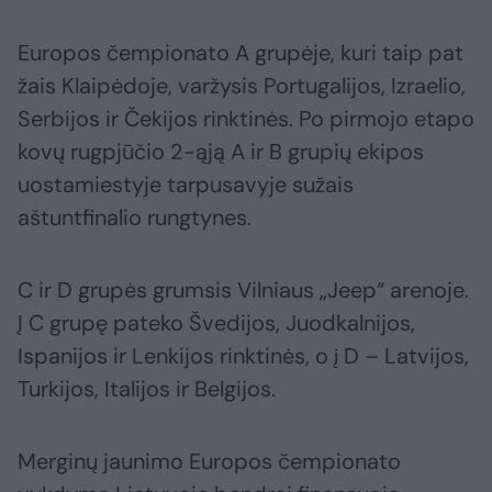
Europos čempionato A grupėje, kuri taip pat
žais Klaipėdoje, varžysis Portugalijos, Izraelio,
Serbijos ir Čekijos rinktinės. Po pirmojo etapo
kovų rugpjūčio 2-ąją A ir B grupių ekipos
uostamiestyje tarpusavyje sužais
aštuntfinalio rungtynes.
C ir D grupės grumsis Vilniaus „Jeep“ arenoje.
Į C grupę pateko Švedijos, Juodkalnijos,
Ispanijos ir Lenkijos rinktinės, o į D – Latvijos,
Turkijos, Italijos ir Belgijos.
Merginų jaunimo Europos čempionato