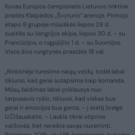
Kovas Europos čempionate Lietuvos rinktinė
pradės Klaipėdos „Švyturio“ arenoje. Pirmojo
etapo B grupėje mūsiškės liepos 29 d.
susitiks su Vengrijos ekipa, liepos 30 d. – su
Prancūzijos, o rugpjūčio 1 d. – su Suomijos.
Visos šios rungtynės prasidės 18 val.
„Rinktinėje turėsime naujų veidų, todėl labai
tikiuosi, kad gerai sutapsime kaip komanda.
Mūsų žaidimas labai priklausys nuo
tarpusavio ryšio, tikiuosi, kad viskas bus
gerai ir emocijos bus geros, – į ateitį žvelgė
U.Čižauskaitė. – Laukia tikrai stiprios
varžovės, bet nereikia savęs nuvertinti.
Prisimenu 2019-ųjų U16 čempionatą, kuriame