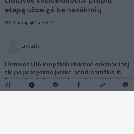
Lietuvos šešiolikmečiai grupių
etapą užbaigė be nesėkmių
2026 m. rugpjūčio 9 d. 17:12
Lrytas.lt
Lietuvos U16 krepšinio rinktinė sekmadienį
tik po pratęsimo įveikė bendraamžius iš
Rumunijos ir Europos čempionate laimėjo
savo grupę.