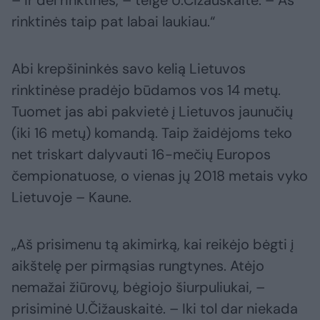
– ir dėl rinktinės, – teigė U.Čižauskaitė. – Aš
rinktinės taip pat labai laukiau.“
Abi krepšininkės savo kelią Lietuvos
rinktinėse pradėjo būdamos vos 14 metų.
Tuomet jas abi pakvietė į Lietuvos jaunučių
(iki 16 metų) komandą. Taip žaidėjoms teko
net triskart dalyvauti 16-mečių Europos
čempionatuose, o vienas jų 2018 metais vyko
Lietuvoje – Kaune.
„Aš prisimenu tą akimirką, kai reikėjo bėgti į
aikštelę per pirmąsias rungtynes. Atėjo
nemažai žiūrovų, bėgiojo šiurpuliukai, –
prisiminė U.Čižauskaitė. – Iki tol dar niekada