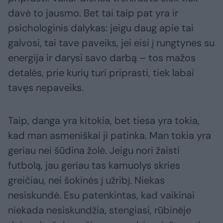
davė to jausmo. Bet tai taip pat yra ir
psichologinis dalykas: jeigu daug apie tai
galvosi, tai tave paveiks, jei eisi į rungtynes su
energija ir darysi savo darbą – tos mažos
detalės, prie kurių turi priprasti, tiek labai
tavęs nepaveiks.
Taip, danga yra kitokia, bet tiesa yra tokia,
kad man asmeniškai ji patinka. Man tokia yra
geriau nei šūdina žolė. Jeigu nori žaisti
futbolą, jau geriau tas kamuolys skries
greičiau, nei šokinės į užribį. Niekas
nesiskundė. Esu patenkintas, kad vaikinai
niekada nesiskundžia, stengiasi, rūbinėje