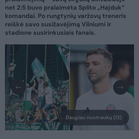
net 2:5 buvo pralaimėta Splito „Hajduk“
komandai. Po rungtynių varžovų treneris
reiškė savo susižavėjimą Vilniumi ir
stadione susirinkusiais fanais.
Daugiau nuotraukų (12)