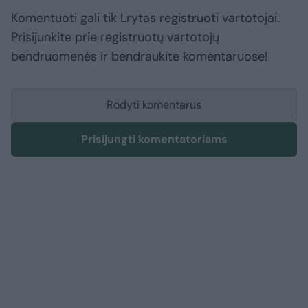
Komentuoti gali tik Lrytas registruoti vartotojai.
Prisijunkite prie registruotų vartotojų
bendruomenės ir bendraukite komentaruose!
Rodyti komentarus
Prisijungti komentatoriams