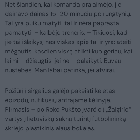
Net šiandien, kai komanda pralaimėjo, jie
dainavo dainas 15–20 minučių po rungtynių.
Tai yra puiku matyti, tai ir nėra paprasta
pamatyti, – kalbėjo treneris. – Tikiuosi, kad
jie tai išlaikys, nes viskas apie tai ir yra: ateiti,
mėgautis, kasdien viską atlikti kuo geriau, kai
laimi – džiaugtis, jei ne – palaikyti. Buvau
nustebęs. Man labai patinka, jei atvirai.“
Požiūrį į sirgalius galėjo pakeisti keletas
epizodų, nutikusių antrajame kėlinyje.
Pirmasis – po Roko Pukšto įvarčio į „Žalgirio“
vartys į lietuviškų šaknų turintį futbolininką
skriejo plastikinis alaus bokalas.