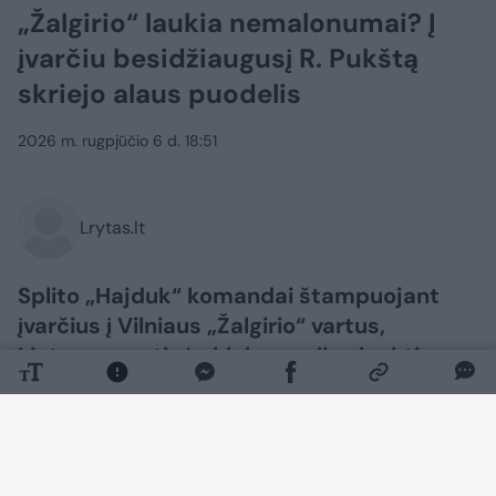
„Žalgirio“ laukia nemalonumai? Į
įvarčiu besidžiaugusį R. Pukštą
skriejo alaus puodelis
2026 m. rugpjūčio 6 d. 18:51
Lrytas.lt
Splito „Hajduk“ komandai štampuojant
įvarčius į Vilniaus „Žalgirio“ vartus,
Lietuvos sostinės klubas gali sulaukti
nemenkos nuobaudos iš UEFA už sirgalių
veiksmus.