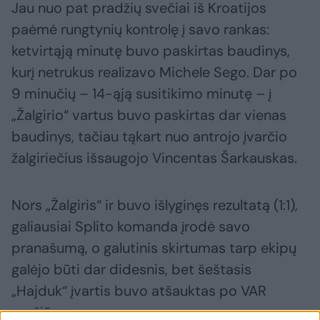
Jau nuo pat pradžių svečiai iš Kroatijos
paėmė rungtynių kontrolę į savo rankas:
ketvirtąją minutę buvo paskirtas baudinys,
kurį netrukus realizavo Michele Sego. Dar po
9 minučių – 14-ąją susitikimo minutę – į
„Žalgirio“ vartus buvo paskirtas dar vienas
baudinys, tačiau tąkart nuo antrojo įvarčio
žalgiriečius išsaugojo Vincentas Šarkauskas.
Nors „Žalgiris“ ir buvo išlyginęs rezultatą (1:1),
galiausiai Splito komanda įrodė savo
pranašumą, o galutinis skirtumas tarp ekipų
galėjo būti dar didesnis, bet šeštasis
„Hajduk“ įvartis buvo atšauktas po VAR
peržiūros.