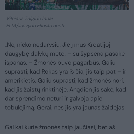
Vilniaus Žalgirio fanai
ELTA/Josvydo Elinsko nuotr.
„Ne, nieko nedarysiu. Jie į mus Kroatijoj
daugybę dalykų mėto, – su šypsena pasakė
ispanas. – Žmonės buvo pagarbūs. Galiu
suprasti, kad Rokas yra iš čia, jis taip pat – ir
amerikietis. Galiu suprasti, kad žmonės nori,
kad jis žaistų rinktinėje. Anądien jis sakė, kad
dar sprendimo neturi ir galvoja apie
tobulėjimą. Gerai, nes jis yra jaunas žaidėjas.
Gal kai kurie žmonės taip jaučiasi, bet aš