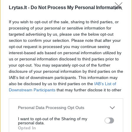
Lrytas.lt -
Do Not Process My Personal Information
Prieš rungtynes Kroatijos spaudoje buvo
If you wish to opt-out of the sale, sharing to third parties, or
nemažai kalbama apie „Žalgirio“ namų
processing of your personal or sensitive information for
stadiono dirbtinę dangą, mat ant tikros žolės
targeted advertising by us, please use the below opt-out
section to confirm your selection. Please note that after your
įprastai žaidžiantys kroatai prie jos gali būti
opt-out request is processed you may continue seeing
nepripratę. Akcentuojamas buvo galimas
interest-based ads based on personal information utilized by
us or personal information disclosed to third parties prior to
greitesnis žaidimas, tačiau tai, panašu, į
your opt-out. You may separately opt-out of the further
naudą buvo būtent „Hajduk“ komandai.
disclosure of your personal information by third parties on the
IAB’s list of downstream participants. This information may
also be disclosed by us to third parties on the
IAB’s List of
Downstream Participants
that may further disclose it to other
Susiję straipsniai
third parties.
Personal Data Processing Opt Outs
I want to opt-out of the Sharing of my
personal data.
Opted In