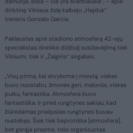
dainuoja, šoka – čia yra svarbiausia“, – apie
dirbtinę Vilniaus žolę kalbėjo „Hajduk“
treneris Gonzalo Garcia.
Paklaustas apie stadiono atmosferą 42-ejų
specialistas išreiškė didžiulį susižavėjimą tiek
Vilniumi, tiek ir „Žalgirio“ sirgaliais.
„Visų pirma, kai atvykome į miestą, viskas
buvo nuostabu, žmonės geri, malonūs, viskas
puiku, fantastika. Atmosfera buvo
fantastiška. Ir prieš rungtynes sakiau, kad
žiūrėdamas praėjusias rungtynes buvau
nustebęs. Šiek tiek beprotiška [atmosfera],
bet gerąja prasme, toks organizuotas