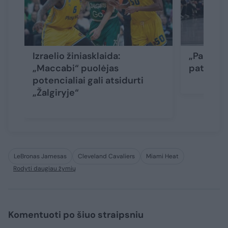
Izraelio žiniasklaida:
„Partizan
„Maccabi“ puolėjas
patyrusi
potencialiai gali atsidurti
„Žalgiryje“
LeBronas Jamesas
Cleveland Cavaliers
Miami Heat
Rodyti daugiau žymių
Komentuoti po šiuo straipsniu