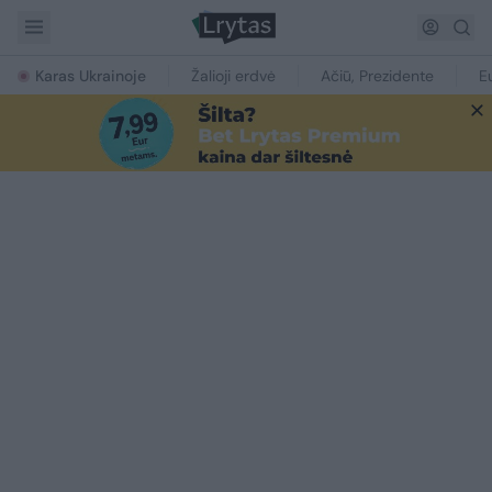
Karas Ukrainoje
Žalioji erdvė
Ačiū, Prezidente
E