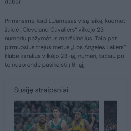
dabar.
Priminsime, kad L.Jamesas visą laiką, kuomet
žaidė „Cleveland Cavaliers“ vilkėjo 23
numeriu pažymėtus marškinėlius. Taip pat
pirmuosius trejus metus „Los Angeles Lakers“
klube karalius vilkėjo 23-ąjį numerį, tačiau po
to nusprendė pasikeisti į 6-ąjį.
Susiję straipsniai