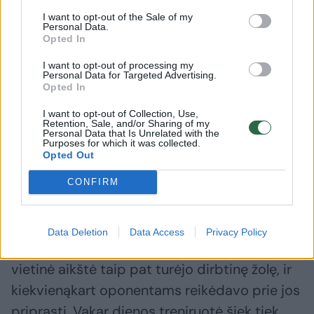
I want to opt-out of the Sale of my
Personal Data.
→
Opted In
I want to opt-out of processing my
Personal Data for Targeted Advertising.
Po Vilniaus „Žalgirio“
„Žalgirio
Opted In
sutriuškinimo – klubo
nemalonu
I want to opt-out of Collection, Use,
prezidento A. Tapino žinutė
besidžia
Retention, Sale, and/or Sharing of my
Personal Data that Is Unrelated with the
(1)
skriejo a
Purposes for which it was collected.
Opted Out
CONFIRM
„Tai, aišku, veikia rungtynes – tai buvo tiesa ir
Data Deletion
Data Access
Privacy Policy
kai aš žaidžiau Olandijos komandoje, kurios
vietinė aikštė taip pat turėjo dirbtinę žolę, ir
kiekvienąkart oponentams reikėdavo prie jos
priprasti. Vakar dienos treniruotė šiek tiek