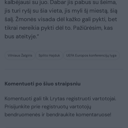
kalbėjausi su juo. Dabar jis pabus su šeima,
jis turi ryšį su šia vieta, jis myli šį miestą, šią
šalį. Žmonės visada dėl kažko gali pykti, bet
tikrai nereikia pykti dėl to. Pažiūrėsim, kas
bus ateityje.“
Vilniaus Žalgiris
Splito Hajduk
UEFA Europos konferencijų lyga
Komentuoti po šiuo straipsniu
Komentuoti gali tik Lrytas registruoti vartotojai.
Prisijunkite prie registruotų vartotojų
bendruomenės ir bendraukite komentaruose!