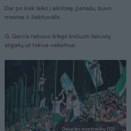
Dar po kiek laiko į aikštelę, panašu, buvo
mestas ir žiebtuvėlis.
G. Garcia nebuvo linkęs linčiuoti lietuvių
sirgalių už tokius veiksmus.
Daugiau nuotraukų (12)