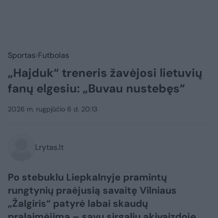
Sportas
Futbolas
„Hajduk“ treneris žavėjosi lietuvių
fanų elgesiu: „Buvau nustebęs“
2026 m. rugpjūčio 6 d. 20:13
Lrytas.lt
Po stebuklu Liepkalnyje pramintų
rungtynių praėjusią savaitę Vilniaus
„Žalgiris“ patyrė labai skaudų
pralaimėjimą – savų sirgalių akivaizdoje