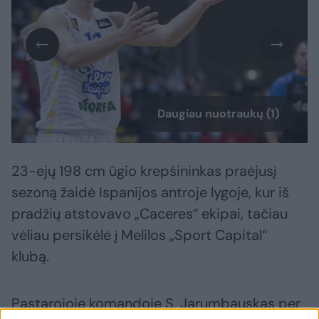
Daugiau nuotraukų (1)
23-ejų 198 cm ūgio krepšininkas praėjusį
sezoną žaidė Ispanijos antroje lygoje, kur iš
pradžių atstovavo „Caceres“ ekipai, tačiau
vėliau persikėlė į Melilos „Sport Capital“
klubą.
Pastarojoje komandoje S. Jarumbauskas per