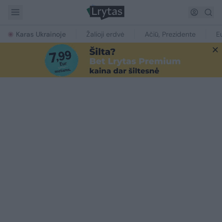
Karas Ukrainoje
Žalioji erdvė
Ačiū, Prezidente
E