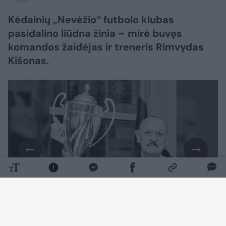
Kėdainių „Nevėžio“ futbolo klubas
pasidalino liūdna žinia – mirė buvęs
komandos žaidėjas ir treneris Rimvydas
Kišonas.
Daugiau nuotraukų (1)