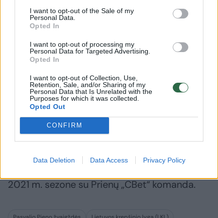
I want to opt-out of the Sale of my
Personal Data.
Opted In
I want to opt-out of processing my
Personal Data for Targeted Advertising.
Opted In
„Nevėžį-Optibet“ papildė
„Žalgirio
I want to opt-out of Collection, Use,
įžaidėjas iš Kroatijos
Brazdeiki
Retention, Sale, and/or Sharing of my
Kaune
Personal Data that Is Unrelated with the
Purposes for which it was collected.
Opted Out
CONFIRM
Vilniaus „Perlo“ sistemoje tobulėjęs žaidėjas
Data Deletion
Data Access
Privacy Policy
„Betsafe-LKL“ čempionate debiutavo 2020–
2021 m. sezone su Prienų „CBet“ komanda.
Pasvalio Pieno žvaigždės
Lietuvos krepšinio lyga (LKL)