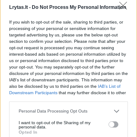
21 minutę vidutiniškai įmetė po 7,2 taško,
Lrytas.lt -
Do Not Process My Personal Information
atkovojo 4,5 kamuolio, atliko rezultatyvų
perdavimą bei rinko 6,4 naudingumo balo.
If you wish to opt-out of the sale, sharing to third parties, or
processing of your personal or sensitive information for
targeted advertising by us, please use the below opt-out
2021–2022 m. sezone vilnietis su Pasvalio
section to confirm your selection. Please note that after your
opt-out request is processed you may continue seeing
ekipos marškinėliais „Betsafe-LKL“
interest-based ads based on personal information utilized by
čempionate per 21 minutę fiksavo 9 taškų,
us or personal information disclosed to third parties prior to
your opt-out. You may separately opt-out of the further
6,8 atkovoto kamuolio bei 10,2 naudingumo
disclosure of your personal information by third parties on the
balo statistiką.
IAB’s list of downstream participants. This information may
also be disclosed by us to third parties on the
IAB’s List of
Downstream Participants
that may further disclose it to other
third parties.
Susiję straipsniai
Personal Data Processing Opt Outs
I want to opt-out of the Sharing of my
personal data.
Opted In