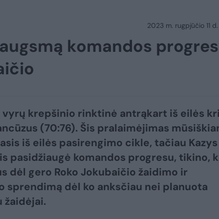
2023 m. rugpjūčio 11 d.
džiaugsmą komandos progre
aičio
vyrų krepšinio rinktinė antrąkart iš eilės kr
ancūzus (70:76). Šis pralaimėjimas mūsiški
asis iš eilės pasirengimo cikle, tačiau Kazys
s pasidžiaugė komandos progresu, tikino, 
s dėl gero Roko Jokubaičio žaidimo ir
o sprendimą dėl ko anksčiau nei planuota
 žaidėjai.