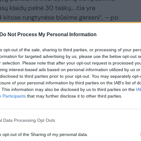
ų klaidų pelnė 30 taškų... čia yra
 kad kitose rungtynėse būsime geresni“, – po
epšinio rinktinės treneris K.Maksvytis.
Do Not Process My Personal Information
to opt-out of the sale, sharing to third parties, or processing of your per
formation for targeted advertising by us, please use the below opt-out s
r selection. Please note that after your opt-out request is processed y
eing interest-based ads based on personal information utilized by us or
disclosed to third parties prior to your opt-out. You may separately opt-
losure of your personal information by third parties on the IAB’s list of
. This information may also be disclosed by us to third parties on the
IA
Participants
that may further disclose it to other third parties.
ečiasis
alaimėjimas iš
l Data Processing Opt Outs
lės: charakterį
monstravę
o opt-out of the Sharing of my personal data.
etuviai vėl krito