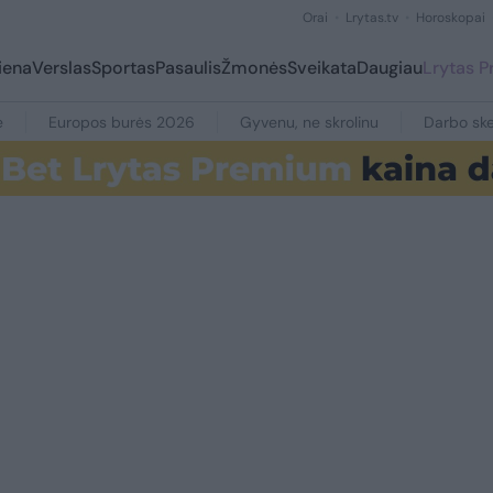
Orai
Lrytas.tv
Horoskopai
iena
Verslas
Sportas
Pasaulis
Žmonės
Sveikata
Daugiau
Lrytas 
e
Europos burės 2026
Gyvenu, ne skrolinu
Darbo ske