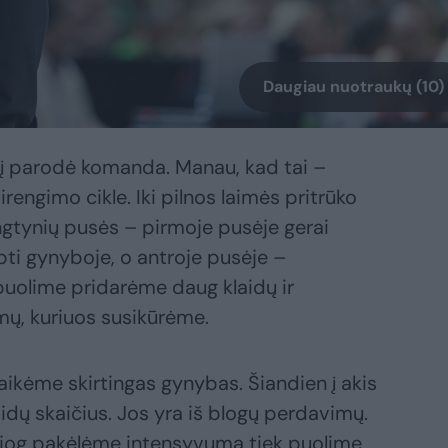
Daugiau nuotraukų (10)
kį parodė komanda. Manau, kad tai –
rengimo cikle. Iki pilnos laimės pritrūko
ungtynių pusės – pirmoje pusėje gerai
ti gynyboje, o antroje pusėje –
puolime pridarėme daug klaidų ir
ų, kuriuos susikūrėme.
aikėme skirtingas gynybas. Šiandien į akis
laidų skaičius. Jos yra iš blogų perdavimų.
, jog pakėlėme intensyvumą tiek puolime,