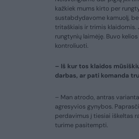
kažkiek mums kirto per rungtyn
sustabdydavome kamuolį, bet 
tritaškiais ir trimis klaidomis.
rungtynių laimėję. Buvo kelio
kontroliuoti.
– Iš kur tos klaidos mūsišk
darbas, ar pati komanda tr
– Man atrodo, antras variant
agresyvios gynybos. Paprasč
perdavimus į tiesiai iškeltas r
turime pasitempti.