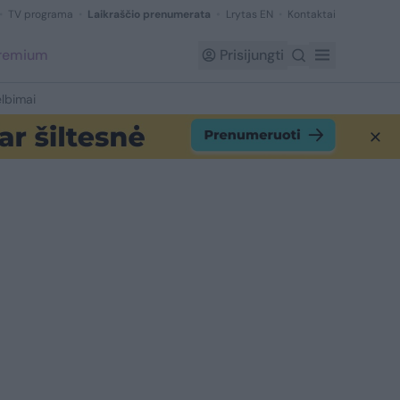
TV programa
Laikraščio prenumerata
Lrytas EN
Kontaktai
Premium
Prisijungti
lbimai