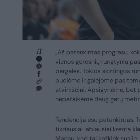
„Aš patenkintas progresu, ko
vienos geresnių rungtynių pasi
pergalės. Tokios skirtingos r
puolėme ir galėjome pasitemp
atvirkščiai. Apsigynėme, bet 
nepataikėme daug gerų metim
Tendencija esu patenkintas. T
tikriausiai labiausiai krenta k
Manau, kad tai kažkiek susiję