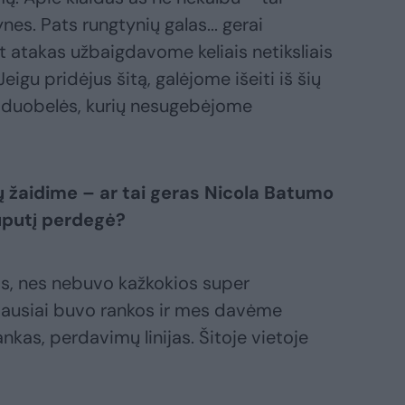
es. Pats rungtynių galas... gerai
atakas užbaigdavome keliais netiksliais
 Jeigu pridėjus šitą, galėjome išeiti iš šių
s duobelės, kurių nesugebėjome
ių žaidime – ar tai geras Nicola Batumo
uputį perdegė?
as, nes nebuvo kažkokios super
iausiai buvo rankos ir mes davėme
ankas, perdavimų linijas. Šitoje vietoje