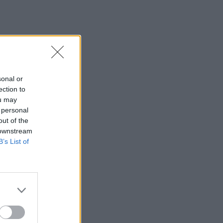
sonal or
ection to
ou may
 personal
out of the
 downstream
B’s List of