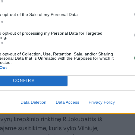
In
 prancūzų
jomis
o opt-out of the Sale of my Personal Data.
In
to opt-out of processing my Personal Data for Targeted
ing.
In
o opt-out of Collection, Use, Retention, Sale, and/or Sharing
ersonal Data that Is Unrelated with the Purposes for which it
me ketvirtyje pataikė penkis tritaškius, o
lected.
Out
magijos tame nebuvo.
CONFIRM
amuolį (šypsosi – red.). Jis buvo karštas,
okavo specialistas.
Data Deletion
Data Access
Privacy Policy
yrų krepšinio rinktinę R.Jokubaitis iš
jame susitikime, kuris vyko Vilniuje,