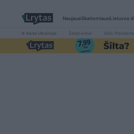
Naujausi
Skaitomiausi
Lietuvos d
Karas Ukrainoje
Žalioji erdvė
Ačiū, Prezident