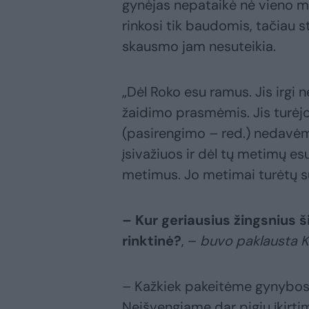
gynėjas nepataikė nė vieno me
rinkosi tik baudomis, tačiau s
skausmo jam nesuteikia.
„Dėl Roko esu ramus. Jis irgi n
žaidimo prasmėmis. Jis turėjo
(pasirengimo – red.) nedavėme
įsivažiuos ir dėl tų metimų es
metimus. Jo metimai turėtų suk
– Kur geriausius žingsnius 
rinktinė?
,
–
buvo paklausta K
– Kažkiek pakeitėme gynybos 
Neišvengiame dar pigių įkirtim