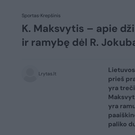
Sportas
Krepšinis
K. Maksvytis – apie 
ir ramybę dėl R. Jokub
Lietuvos 
Lrytas.lt
prieš pr
yra treči
Maksvyti
yra ramu
paaiškin
paliko du