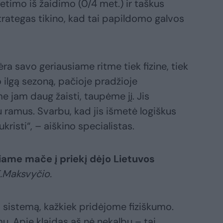
timo iš žaidimo (0/4 met.) ir taškus
trategas tikino, kad tai papildomo galvos
ėra savo geriausiame ritme tiek fizine, tiek
 ilgą sezoną, pačioje pradžioje
 jam daug žaisti, taupėme jį. Jis
u ramus. Svarbu, kad jis išmetė logiškus
risti“, – aiškino specialistas.
šiame mače į priekį dėjo Lietuvos
.Maksvyčio.
sistemą, kažkiek pridėjome fiziškumo.
ų. Apie klaidas aš nė nekalbu – tai