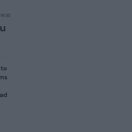
 19:30
su
ito
ams
kad