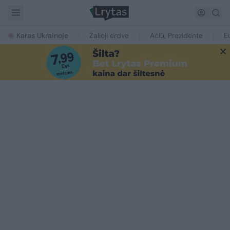
Karas Ukrainoje
Žalioji erdvė
Ačiū, Prezidente
E