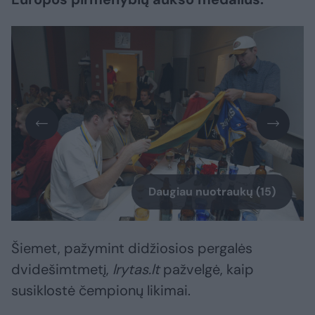
Daugiau nuotraukų (15)
Šiemet, pažymint didžiosios pergalės
dvidešimtmetį,
lrytas.lt
pažvelgė, kaip
susiklostė čempionų likimai.