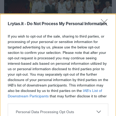
Lrytas.lt -
Do Not Process My Personal Information
If you wish to opt-out of the sale, sharing to third parties, or
processing of your personal or sensitive information for
Daugiau nuotraukų (15)
targeted advertising by us, please use the below opt-out
section to confirm your selection. Please note that after your
opt-out request is processed you may continue seeing
interest-based ads based on personal information utilized by
K.Lavrinovičius yra vienintelis Lietuvos krepšininkas,
us or personal information disclosed to third parties prior to
laimėjęs visų trijų spalvų Europos pirmenybių medalius.
your opt-out. You may separately opt-out of the further
Prie 2003-iųjų aukso jis pridėjo 2007-ųjų bronzą ir
disclosure of your personal information by third parties on the
2013-ųjų sidabrą.
IAB’s list of downstream participants. This information may
Lrytas.lt archyvo uuotr.
also be disclosed by us to third parties on the
IAB’s List of
Downstream Participants
that may further disclose it to other
third parties.
Į Lietuvos rinktinę K.Lavrinovičius atvykdavo
Personal Data Processing Opt Outs
beveik kiekvieną vasarą ir iki 2014 metų žaidė