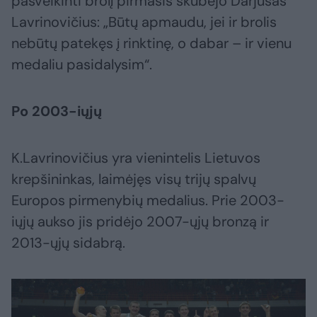
pasveikinti brolį pirmasis skubėjo Darjušas
Lavrinovičius: „Būtų apmaudu, jei ir brolis
nebūtų patekęs į rinktinę, o dabar – ir vienu
medaliu pasidalysim“.
Po 2003-iųjų
K.Lavrinovičius yra vienintelis Lietuvos
krepšininkas, laimėjęs visų trijų spalvų
Europos pirmenybių medalius. Prie 2003-
iųjų aukso jis pridėjo 2007-ųjų bronzą ir
2013-ųjų sidabrą.