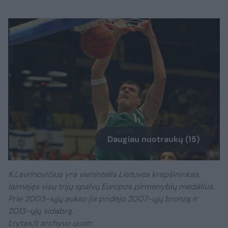
Daugiau nuotraukų (15)
K.Lavrinovičius yra vienintelis Lietuvos krepšininkas,
laimėjęs visų trijų spalvų Europos pirmenybių medalius.
Prie 2003-iųjų aukso jis pridėjo 2007-ųjų bronzą ir
2013-ųjų sidabrą.
Lrytas.lt archyvo uuotr.