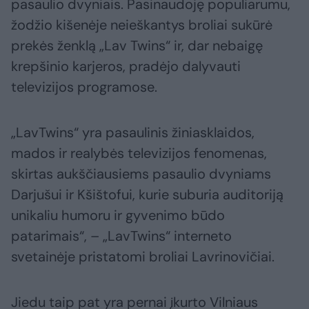
pasaulio dvyniais. Pasinaudoję populiarumu,
žodžio kišenėje neieškantys broliai sukūrė
prekės ženklą „Lav Twins“ ir, dar nebaigę
krepšinio karjeros, pradėjo dalyvauti
televizijos programose.
„LavTwins“ yra pasaulinis žiniasklaidos,
mados ir realybės televizijos fenomenas,
skirtas aukščiausiems pasaulio dvyniams
Darjušui ir Kšištofui, kurie suburia auditoriją
unikaliu humoru ir gyvenimo būdo
patarimais“, – „LavTwins“ interneto
svetainėje pristatomi broliai Lavrinovičiai.
Jiedu taip pat yra pernai įkurto Vilniaus