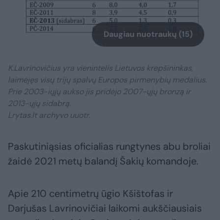
Daugiau nuotraukų (15)
K.Lavrinovičius yra vienintelis Lietuvos krepšininkas,
laimėjęs visų trijų spalvų Europos pirmenybių medalius.
Prie 2003-iųjų aukso jis pridėjo 2007-ųjų bronzą ir
2013-ųjų sidabrą.
Lrytas.lt archyvo uuotr.
Paskutiniąsias oficialias rungtynes abu broliai
žaidė 2021 metų balandį Šakių komandoje.
Apie 210 centimetrų ūgio Kšištofas ir
Darjušas Lavrinovičiai laikomi aukščiausiais