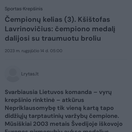
Sportas
Krepšinis
Čempionų kelias (3). Kšištofas
Lavrinovičius: čempiono medalį
dalijosi su traumuotu broliu
2023 m. rugpjūčio 14 d. 05:00
Lrytas.lt
Svarbiausia Lietuvos komanda – vyrų
krepšinio rinktinė – atkūrus
Nepriklausomybę tik vieną kartą tapo
didžiųjų tarptautinių varžybų čempione.
Mūsiškiai 2003 metais Švedijoje iškovojo
Europos pirmenybių aukso medalius.