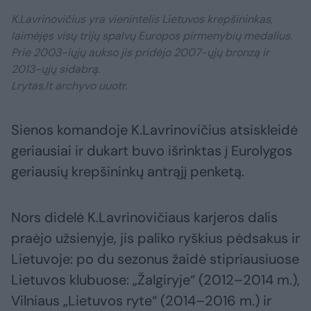
K.Lavrinovičius yra vienintelis Lietuvos krepšininkas,
laimėjęs visų trijų spalvų Europos pirmenybių medalius.
Prie 2003-iųjų aukso jis pridėjo 2007-ųjų bronzą ir
2013-ųjų sidabrą.
Lrytas.lt archyvo uuotr.
Sienos komandoje K.Lavrinovičius atsiskleidė
geriausiai ir dukart buvo išrinktas į Eurolygos
geriausių krepšininkų antrąjį penketą.
Nors didelė K.Lavrinovičiaus karjeros dalis
praėjo užsienyje, jis paliko ryškius pėdsakus ir
Lietuvoje: po du sezonus žaidė stipriausiuose
Lietuvos klubuose: „Žalgiryje“ (2012–2014 m.),
Vilniaus „Lietuvos ryte“ (2014–2016 m.) ir