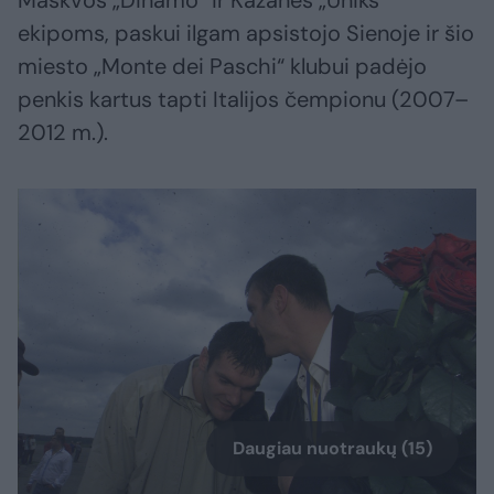
Maskvos „Dinamo“ ir Kazanės „Uniks“
ekipoms, paskui ilgam apsistojo Sienoje ir šio
miesto „Monte dei Paschi“ klubui padėjo
penkis kartus tapti Italijos čempionu (2007–
2012 m.).
Daugiau nuotraukų (15)