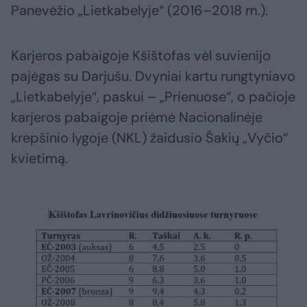
Panevėžio „Lietkabelyje“ (2016–2018 m.).
Karjeros pabaigoje Kšištofas vėl suvienijo
pajėgas su Darjušu. Dvyniai kartu rungtyniavo
„Lietkabelyje“, paskui – „Prienuose“, o pačioje
karjeros pabaigoje priėmė Nacionalinėje
krepšinio lygoje (NKL) žaidusio Šakių „Vyčio“
kvietimą.