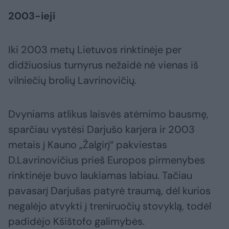
2003-ieji
Iki 2003 metų Lietuvos rinktinėje per
didžiuosius turnyrus nežaidė nė vienas iš
vilniečių brolių Lavrinovičių.
Dvyniams atlikus laisvės atėmimo bausmę,
sparčiau vystėsi Darjušo karjera ir 2003
metais į Kauno „Žalgirį“ pakviestas
D.Lavrinovičius prieš Europos pirmenybes
rinktinėje buvo laukiamas labiau. Tačiau
pavasarį Darjušas patyrė traumą, dėl kurios
negalėjo atvykti į treniruočių stovyklą, todėl
padidėjo Kšištofo galimybės.