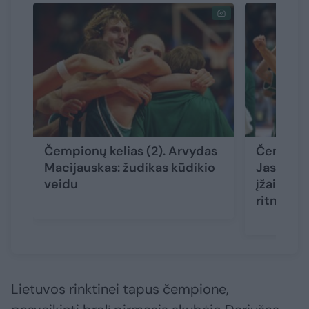
Čempionų kelias (2). Arvydas
Čempionų
Macijauskas: žudikas kūdikio
Jasikevi
veidu
įžaidėjas
ritmą
Lietuvos rinktinei tapus čempione,