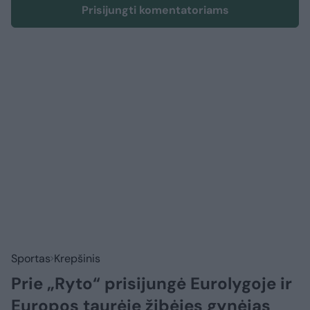
Prisijungti komentatoriams
Sportas
Krepšinis
Prie „Ryto“ prisijungė Eurolygoje ir
Europos taurėje žibėjęs gynėjas