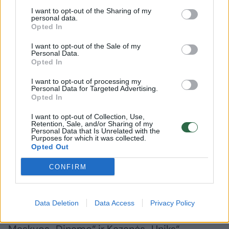
net šešerios Europos pirmenybėse, dvejose
I want to opt-out of the Sharing of my
personal data.
pasaulio pirmenybėse ir dvejose olimpinėse
Opted In
žaidynėse. Paskutines rungtynes vilkėdamas
I want to opt-out of the Sale of my
Personal Data.
Lietuvos rinktinės marškinėlius
Opted In
K.Lavrinovičius žaidė būdamas 38 metų –
I want to opt-out of processing my
2018 metų vasarį per pasaulio pirmenybių
Personal Data for Targeted Advertising.
Opted In
atrankos turnyrą.
I want to opt-out of Collection, Use,
Retention, Sale, and/or Sharing of my
Personal Data that Is Unrelated with the
Suprantama, dar ilgiau truko jo klubų karjera.
Purposes for which it was collected.
Opted Out
Dar žaisdamas Permės komandoje
K.Lavrinovičius susipažino ir vėliau sukūrė
CONFIRM
šeimą su „Miss Rusija“ tapusia permiete
Tatjana Sidorčuk ir nemažai sezonų praleido
Data Deletion
Data Access
Privacy Policy
žmonos gimtojoje šalyje, kurioje atstovavo