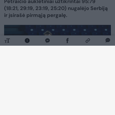
Petraičio auklėtiniai užtikrintai 95:79
(18:21, 29:19, 23:19, 25:20) nugalėjo Serbiją
ir įsirašė pirmąją pergalę.
Daugiau nuotraukų (3)
Susitikimą žymiai užtikrinčiau pradėjo serbai
(7:17), tačiau Lietuvos rinktinė po paprašytos