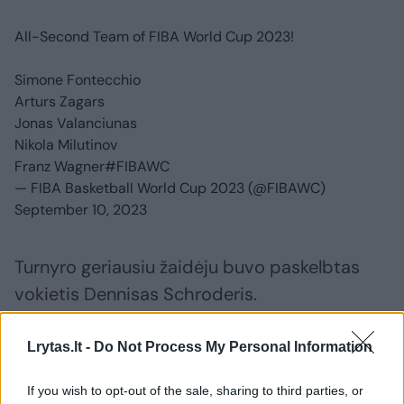
All-Second Team of FIBA World Cup 2023!
Simone Fontecchio
Arturs Zagars
Jonas Valanciunas
Nikola Milutinov
Franz Wagner
#FIBAWC
— FIBA Basketball World Cup 2023 (@FIBAWC)
September 10, 2023
Turnyro geriausiu žaidėju buvo paskelbtas
vokietis Dennisas Schroderis.
Lrytas.lt -
Do Not Process My Personal Information
Kartu su juo į pirmąjį penketuką pateko
serbas Bogdanas Bogdanovičius, kanadietis
If you wish to opt-out of the sale, sharing to third parties, or