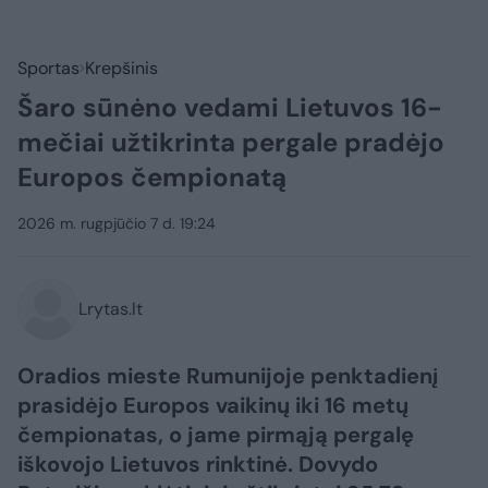
Sportas
Krepšinis
Šaro sūnėno vedami Lietuvos 16-
mečiai užtikrinta pergale pradėjo
Europos čempionatą
2026 m. rugpjūčio 7 d. 19:24
Lrytas.lt
Oradios mieste Rumunijoje penktadienį
prasidėjo Europos vaikinų iki 16 metų
čempionatas, o jame pirmąją pergalę
iškovojo Lietuvos rinktinė. Dovydo