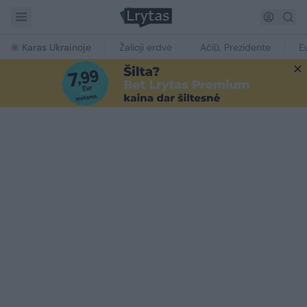
Karas Ukrainoje
Žalioji erdvė
Ačiū, Prezidente
E