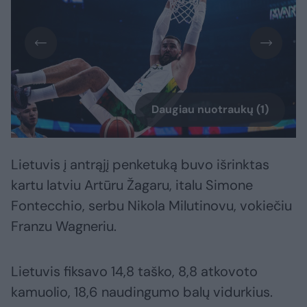
Daugiau nuotraukų (1)
Lietuvis į antrąjį penketuką buvo išrinktas
kartu latviu Artūru Žagaru, italu Simone
Fontecchio, serbu Nikola Milutinovu, vokiečiu
Franzu Wagneriu.
Lietuvis fiksavo 14,8 taško, 8,8 atkovoto
kamuolio, 18,6 naudingumo balų vidurkius.