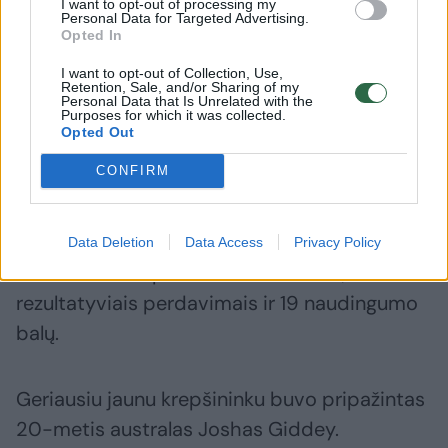
vertino alų, D. Schroderis
serbai pu
I want to opt-out of processing my
Personal Data for Targeted Advertising.
gavo gurkšnį vandens
apsauga
Opted In
I want to opt-out of Collection, Use,
Retention, Sale, and/or Sharing of my
Personal Data that Is Unrelated with the
Purposes for which it was collected.
Opted Out
Finale vokiečiai 83:77 nugalėjo Serbiją.
CONFIRM
Geriausiu finalo žaidėju buvo pripažintas
Franzas Wagneris. Puolėjas pasižymėjo 19
taškų (3/7 dvit., 1/4 trit., 10/11 baud.), 7
Data Deletion
Data Access
Privacy Policy
atkovotais ir 3 perimtais kamuoliais, 2
rezultatyviais perdavimais ir 19 naudingumo
balų.
Geriausiu jaunu krepšininku buvo pripažintas
20-metis australas Joshas Giddey.