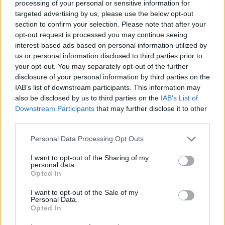
Shai Gilgeous-Alexanderis, amerikietis
processing of your personal or sensitive information for
targeted advertising by us, please use the below opt-out
Anthony Edwardsas ir slovėnas Luka
section to confirm your selection. Please note that after your
Dončičius.
opt-out request is processed you may continue seeing
interest-based ads based on personal information utilized by
us or personal information disclosed to third parties prior to
your opt-out. You may separately opt-out of the further
Susiję straipsniai
disclosure of your personal information by third parties on the
IAB’s list of downstream participants. This information may
also be disclosed by us to third parties on the
IAB’s List of
Downstream Participants
that may further disclose it to other
third parties.
Personal Data Processing Opt Outs
I want to opt-out of the Sharing of my
personal data.
→
Opted In
I want to opt-out of the Sale of my
Personal Data.
Skambi Vokietijos pergalė
Manilos 
Opted In
neapsiėjo be pokštų: treneris
kvapas: 