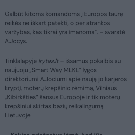
Galbūt kitoms komandoms į Europos taurę
reikės ne iškart patekti, o per atrankos
varžybas, kas tikrai yra įmanoma“, – svarstė
A.Jocys.
Tinklalapyje
lrytas.lt
– išsamus pokalbis su
naujuoju „Smart Way MLKL“ lygos
direktoriumi A.Jociumi apie naują jo karjeros
kryptį, moterų krepšinio rėmimą, Vilniaus
„Kibirkšties“ šansus Europoje ir tik moterų
krepšiniui skirtas bazių reikalingumą
Lietuvoje.