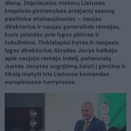
dieną. Stipriausios moterų Lietuvos
krepšinio pirmenybės artėjantį sezoną
pasitinka atsinaujinusios – naujas
direktorius ir naujas generalinis rėmėjas,
kuris prisidės prie lygos plėtros ir
tobulinimo. Tinklalapiui lrytas.lt naujasis
lygos direktorius Alvydas Jocys kalbėjo
apie naujojo rėmėjo indelį, potencialų
Justės Jocytės sugrįžimą žaisti į gimtinę ir
tikslą matyti tris Lietuvos komandas
europiniuose turnyruose.