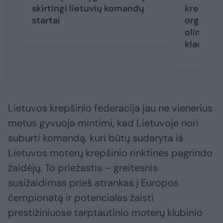
skirtingi lietuvių komandų
krepšini
startai
organiza
olimpinė
klaustuk
Lietuvos krepšinio federacija jau ne vienerius
metus gyvuoja mintimi, kad Lietuvoje nori
suburti komandą, kuri būtų sudaryta iš
Lietuvos moterų krepšinio rinktinės pagrindo
žaidėjų. To priežastis – greitesnis
susižaidimas prieš atrankas į Europos
čempionatą ir potencialas žaisti
prestižiniuose tarptautinio moterų klubinio