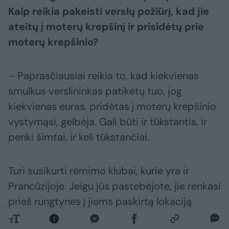
Kaip reikia pakeisti verslų požiūrį, kad jie
ateitų į moterų krepšinį ir prisidėtų prie
moterų krepšinio?
– Paprasčiausiai reikia to, kad kiekvienas
smulkus verslininkas patikėtų tuo, jog
kiekvienas euras, pridėtas į moterų krepšinio
vystymąsi, gelbėja. Gali būti ir tūkstantis, ir
penki šimtai, ir keli tūkstančiai.
Turi susikurti rėmimo klubai, kurie yra ir
Prancūzijoje. Jeigu jūs pastebėjote, jie renkasi
prieš rungtynes į jiems paskirtą lokaciją
arenoje, gurkšnoja vyną, dalijasi įspūdžiais,