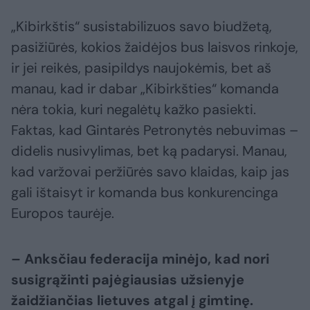
„Kibirkštis“ susistabilizuos savo biudžetą,
pasižiūrės, kokios žaidėjos bus laisvos rinkoje,
ir jei reikės, pasipildys naujokėmis, bet aš
manau, kad ir dabar „Kibirkšties“ komanda
nėra tokia, kuri negalėtų kažko pasiekti.
Faktas, kad Gintarės Petronytės nebuvimas –
didelis nusivylimas, bet ką padarysi. Manau,
kad varžovai peržiūrės savo klaidas, kaip jas
gali ištaisyt ir komanda bus konkurencinga
Europos taurėje.
– Anksčiau federacija minėjo, kad nori
susigrąžinti pajėgiausias užsienyje
žaidžiančias lietuves atgal į gimtinę.