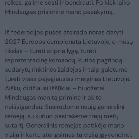
reikės, galime sėsti ir bendrauti. Po kiek laiko
Mindaugas prisiminė mano pasakymą.
Iš federacijos pusės atsirado noras daryti
2027 Europos čempionatą Lietuvoje, o mūsų
tikslas – turėti stiprią lygą, turėti
reprezentacinę komandą, kurios pagrindą
sudarytų rinktinės žaidėjos ir taip galėtume
turėti visas pajėgiausias merginas Lietuvoje.
Aišku, didžiausi iššūkiai – biudžetai.
Mindaugas man tą priminė ir aš to
neišsigandau. Susiradome naują generalinį
rėmėją, su kuriuo pasirašėme trejų metų
sutartį. Generalinis rėmėjas patikėjo mano
vizija ir kartu stengsimės tą viziją įgyvendinti.