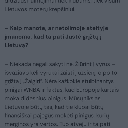
didžiausi laimėjimai tiek klubams, tiek visam
Lietuvos moterų krepšiniui..
– Kaip manote, ar netolimoje ateityje
įmanoma, kad ta pati Justė grįžtų į
Lietuvą?
– Niekada negali sakyti ne. Žiūrint į vyrus –
išvažiavo keli vyrukai žaisti į užsienį, o po to
grįžta į „Žalgirį“. Nėra kažkokie stulbinantys
pinigai WNBA ir faktas, kad Europoje kartais
moka didesnius pinigus. Mūsų tikslas
Lietuvoje būtų tas, kad tie klubai būtų
finansiškai pajėgūs mokėti pinigus, kurių
merginos yra vertos. Tuo atveju ir ta pati