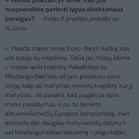
– Kokios priežastys lėmė, kad jūs
nusprendėte perimti lygos direktoriaus
pareigas?
,
– lrytas.lt pradėjo pokalbį su
A.Jociu.
– Visada mano noras buvo daryti kažką, kas
yra susiję su krepšiniu. Tokia jau mūsų šeima
– viskas apie krepšinį. Pakalbėjęs su
Mindaugu Balčiūnu aš jam pasakiau savo
viziją, kaip aš matyčiau moterų krepšinį, kur jį
matyčiau. Jis pasakė, kad pagalvos apie
mano pasiūlymus, o po to laimėto
aštuoniolikmečių Europos čempionatą, man
atsirado dar daugiau motyvacinių dalykų ir
vėl Mindaugui kėliau klausimą – jeigu kažko