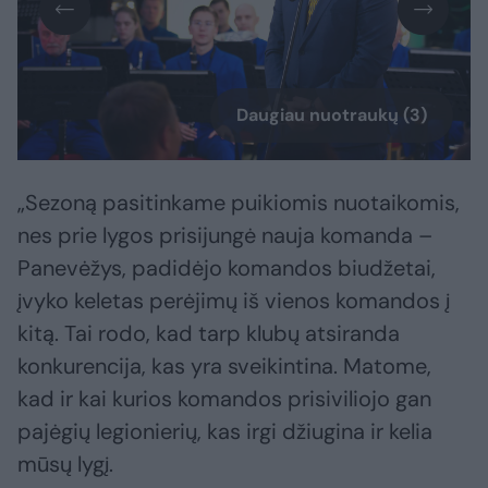
Daugiau nuotraukų (3)
„Sezoną pasitinkame puikiomis nuotaikomis,
nes prie lygos prisijungė nauja komanda –
Panevėžys, padidėjo komandos biudžetai,
įvyko keletas perėjimų iš vienos komandos į
kitą. Tai rodo, kad tarp klubų atsiranda
konkurencija, kas yra sveikintina. Matome,
kad ir kai kurios komandos prisiviliojo gan
pajėgių legionierių, kas irgi džiugina ir kelia
mūsų lygį.