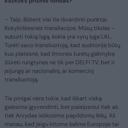
kažkoks prizinis fondas?
– Taip. Būtent visi tie išvardinti punktai.
Kokybiškesnės transliacijos. Mūsų tikslas –
suburti tokią lygą, kokia yra vyrų lyga LKL.
Turėti savo transliuotoją, kad auditorija būtų
kuo platesnė, kad žmonės turėtų galimybę
žiūrėti rungtynes ne tik per DELFI TV, bet ir
įsijungę ar nacionalinį, ar komercinį
transliuotoją.
Tie pinigai nėra tokie, kad iškart viską
galėsime įgyvendinti, bet palaipsniui tiek aš,
tiek Arvydas ieškosime papildomų lėšų. Aš
manau, kad jeigu kitoms šalims Europoje tai