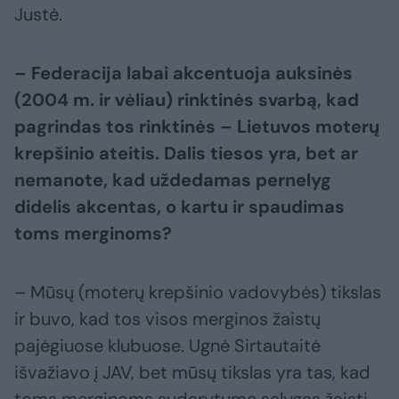
Justė.
– Federacija labai akcentuoja auksinės
(2004 m. ir vėliau) rinktinės svarbą, kad
pagrindas tos rinktinės – Lietuvos moterų
krepšinio ateitis. Dalis tiesos yra, bet ar
nemanote, kad uždedamas pernelyg
didelis akcentas, o kartu ir spaudimas
toms merginoms?
– Mūsų (moterų krepšinio vadovybės) tikslas
ir buvo, kad tos visos merginos žaistų
pajėgiuose klubuose. Ugnė Sirtautaitė
išvažiavo į JAV, bet mūsų tikslas yra tas, kad
toms merginoms sudarytume sąlygas žaisti