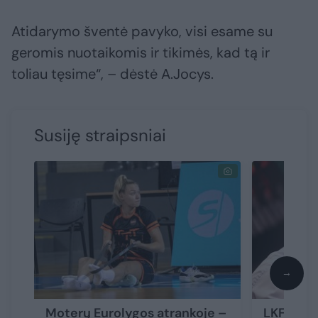
Atidarymo šventė pavyko, visi esame su
geromis nuotaikomis ir tikimės, kad tą ir
toliau tęsime“, – dėstė A.Jocys.
Susiję straipsniai
→
Moterų Eurolygos atrankoje –
LKF prit