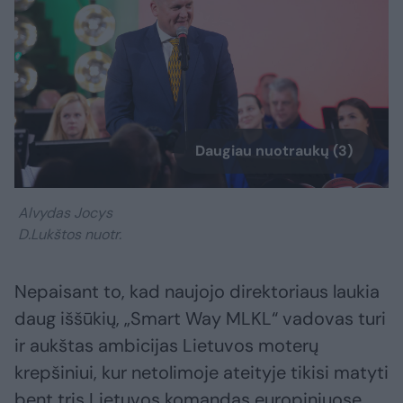
Daugiau nuotraukų (3)
Alvydas Jocys
D.Lukštos nuotr.
Nepaisant to, kad naujojo direktoriaus laukia
daug iššūkių, „Smart Way MLKL“ vadovas turi
ir aukštas ambicijas Lietuvos moterų
krepšiniui, kur netolimoje ateityje tikisi matyti
bent tris Lietuvos komandas europiniuose