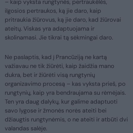
– kaip vyksta rungtynės, pertraukėlės,
ilgosios pertraukos, ką jie daro, kaip
pritraukia žiūrovus, ką jie daro, kad žiūrovai
ateitų. Viskas yra adaptuojama ir
skolinamasi. Jie tikrai tą sėkmingai daro.
Ne paslaptis, kad į Prancūziją ne kartą
važiavau ne tik žiūrėti, kaip žaidžia mano
dukra, bet ir žiūrėti visą rungtynių
organizavimo procesą – kas vyksta prieš, po
rungtynių, kaip yra bendraujama su rėmėjais.
Ten yra daug dalykų, kur galime adaptuoti
savo lygose ir žmonės norės ateiti bei
džiaugtis rungtynėmis, o ne ateiti ir atbūti dvi
valandas salėje.