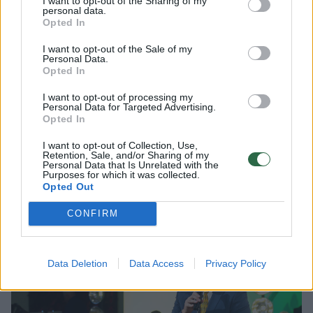
I want to opt-out of the Sharing of my
personal data.
Nebuvo taip, kad atneši lapą ir sakai „Labas,
Opted In
paremk lygą“. Reikėjo papasakoti detales,
I want to opt-out of the Sale of my
Personal Data.
pateikti viziją ir parodyti darbą, kuris mūsų
Opted In
laukia. Jis dabar irgi sako, kad nesitikėjo, jog
I want to opt-out of processing my
reikia tiek daug dalykų, kad viską padaryti
Personal Data for Targeted Advertising.
Opted In
gerai. Jis pamatė, ko trūksta, savo įmonėje
I want to opt-out of Collection, Use,
subūrė komandą, kuri dirba moterų lygos
Retention, Sale, and/or Sharing of my
Personal Data that Is Unrelated with the
klausimu. Tas mus džiugina. Svarbu, kad
Purposes for which it was collected.
Opted Out
susitinka žmonės, kurie mato viską vienodai.
CONFIRM
Data Deletion
Data Access
Privacy Policy