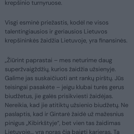
krepšinio turnyruose.
Visgi esminė priežastis, kodėl ne visos
talentingiausios ir geriausios Lietuvos
krepšininkės žaidžia Lietuvoje, yra finansinės.
„Žiūrint paprastai – mes neturime daug
superžvaigždžių, kurios žaidžia užsienyje.
Galime jas suskaičiuoti ant rankų pirštų. Jūs
teisingai pasakėte – jeigu klubai turės gerus
biudžetus, jie galės prisikviesti žaidėjas.
Nereikia, kad jie atitiktų užsienio biudžetų. Ne
paslaptis, kad ir Gintarė žaidė už mažesnius
pinigus „Kibirkštyje“, bet vien tas žaidimas
Lietuvoje... yra noras čia baigti karjeras. Ta