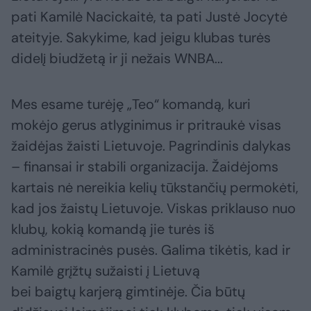
pati Kamilė Nacickaitė, ta pati Justė Jocytė
ateityje. Sakykime, kad jeigu klubas turės
didelį biudžetą ir ji nežais WNBA...
Mes esame turėję „Teo“ komandą, kuri
mokėjo gerus atlyginimus ir pritraukė visas
žaidėjas žaisti Lietuvoje. Pagrindinis dalykas
– finansai ir stabili organizacija. Žaidėjoms
kartais nė nereikia kelių tūkstančių permokėti,
kad jos žaistų Lietuvoje. Viskas priklauso nuo
klubų, kokią komandą jie turės iš
administracinės pusės. Galima tikėtis, kad ir
Kamilė grįžtų sužaisti į Lietuvą
bei baigtų karjerą gimtinėje. Čia būtų