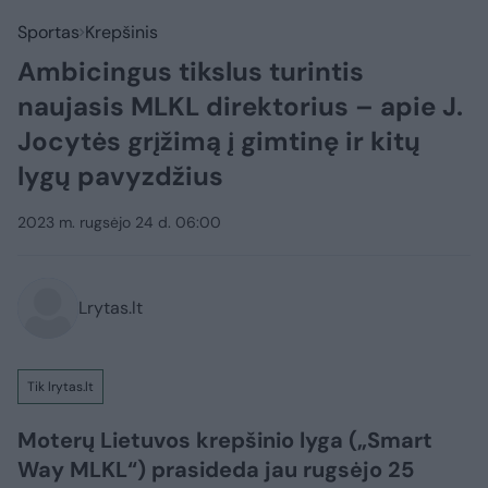
Sportas
Krepšinis
Ambicingus tikslus turintis
naujasis MLKL direktorius – apie J.
Jocytės grįžimą į gimtinę ir kitų
lygų pavyzdžius
2023 m. rugsėjo 24 d. 06:00
Lrytas.lt
Tik lrytas.lt
Moterų Lietuvos krepšinio lyga („Smart
Way MLKL“) prasideda jau rugsėjo 25