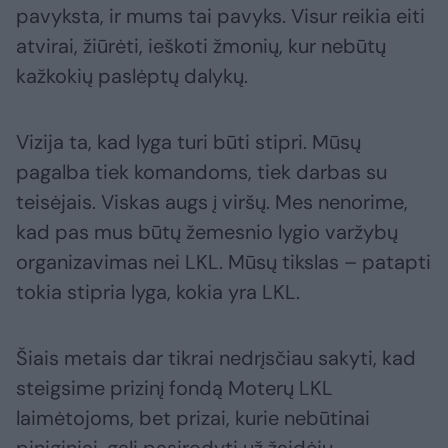
pavyksta, ir mums tai pavyks. Visur reikia eiti
atvirai, žiūrėti, ieškoti žmonių, kur nebūtų
kažkokių paslėptų dalykų.
Vizija ta, kad lyga turi būti stipri. Mūsų
pagalba tiek komandoms, tiek darbas su
teisėjais. Viskas augs į viršų. Mes nenorime,
kad pas mus būtų žemesnio lygio varžybų
organizavimas nei LKL. Mūsų tikslas – patapti
tokia stipria lyga, kokia yra LKL.
Šiais metais dar tikrai nedrįsčiau sakyti, kad
steigsime prizinį fondą Moterų LKL
laimėtojoms, bet prizai, kurie nebūtinai
piniginiai, gali pasirodyti už žaidėjų