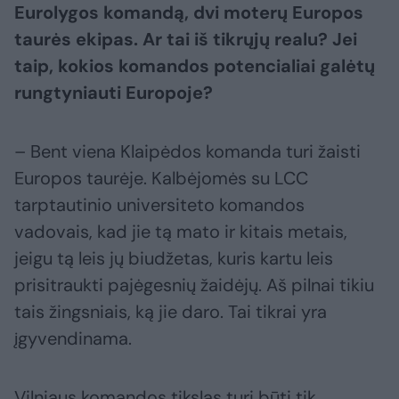
Eurolygos komandą, dvi moterų Europos
taurės ekipas. Ar tai iš tikrųjų realu? Jei
taip, kokios komandos potencialiai galėtų
rungtyniauti Europoje?
– Bent viena Klaipėdos komanda turi žaisti
Europos taurėje. Kalbėjomės su LCC
tarptautinio universiteto komandos
vadovais, kad jie tą mato ir kitais metais,
jeigu tą leis jų biudžetas, kuris kartu leis
prisitraukti pajėgesnių žaidėjų. Aš pilnai tikiu
tais žingsniais, ką jie daro. Tai tikrai yra
įgyvendinama.
Vilniaus komandos tikslas turi būti tik