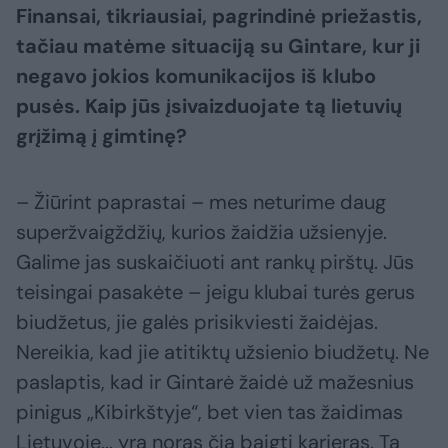
Finansai, tikriausiai, pagrindinė priežastis,
tačiau matėme situaciją su Gintare, kur ji
negavo jokios komunikacijos iš klubo
pusės. Kaip jūs įsivaizduojate tą lietuvių
grįžimą į gimtinę?
– Žiūrint paprastai – mes neturime daug
superžvaigždžių, kurios žaidžia užsienyje.
Galime jas suskaičiuoti ant rankų pirštų. Jūs
teisingai pasakėte – jeigu klubai turės gerus
biudžetus, jie galės prisikviesti žaidėjas.
Nereikia, kad jie atitiktų užsienio biudžetų. Ne
paslaptis, kad ir Gintarė žaidė už mažesnius
pinigus „Kibirkštyje“, bet vien tas žaidimas
Lietuvoje... yra noras čia baigti karjeras. Ta