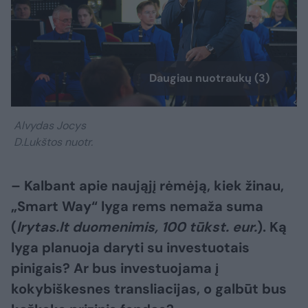
Daugiau nuotraukų (3)
Alvydas Jocys
D.Lukštos nuotr.
– Kalbant apie naująjį rėmėją, kiek žinau,
„Smart Way“ lyga rems nemaža suma
(
lrytas.lt duomenimis, 100 tūkst. eur.
). Ką
lyga planuoja daryti su investuotais
pinigais? Ar bus investuojama į
kokybiškesnes transliacijas, o galbūt bus