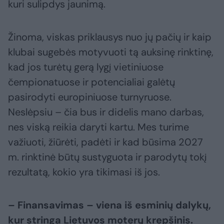
kuri sulipdys jaunimą.
Žinoma, viskas priklausys nuo jų pačių ir kaip
klubai sugebės motyvuoti tą auksinę rinktinę,
kad jos turėtų gerą lygį vietiniuose
čempionatuose ir potencialiai galėtų
pasirodyti europiniuose turnyruose.
Neslėpsiu – čia bus ir didelis mano darbas,
nes viską reikia daryti kartu. Mes turime
važiuoti, žiūrėti, padėti ir kad būsima 2027
m. rinktinė būtų sustyguota ir parodytų tokį
rezultatą, kokio yra tikimasi iš jos.
– Finansavimas – viena iš esminių dalykų,
kur stringa Lietuvos moterų krepšinis.