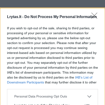
– Sakykime taip, kad jau pirmuosius jūsų
Lrytas.lt -
Do Not Process My Personal Information
darbo vaisius matome – naujasis lygos
generalinis rėmėjas. Ar buvo sunku
If you wish to opt-out of the sale, sharing to third parties, or
prikalbinti tokį rėmėją?
processing of your personal or sensitive information for
targeted advertising by us, please use the below opt-out
section to confirm your selection. Please note that after your
– Mano vizijoje – atvirumas. Aš kalbu atvirai,
opt-out request is processed you may continue seeing
interest-based ads based on personal information utilized by
pas mane nėra „darom vienaip, ar darom
us or personal information disclosed to third parties prior to
kitaip“. Aš su Arvydu Klovu susėdome ir
your opt-out. You may separately opt-out of the further
disclosure of your personal information by third parties on the
pabendravome. Jis pamatė, kad viskas yra
IAB’s list of downstream participants. This information may
nuoširdžiai ir nėra jokių užstalinių reikalų.
also be disclosed by us to third parties on the
IAB’s List of
Downstream Participants
that may further disclose it to other
Žmogus yra pastatęs savo verslo imperiją
third parties.
savo jėgomis, tad jam patinka atvirumas.
Personal Data Processing Opt Outs
Nebuvo lengva susitarti.