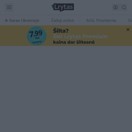
Karas Ukrainoje
Žalioji erdvė
Ačiū, Prezidente
E