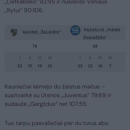
„Lietkabelio“ 92:95 ir nusileido Vilniaus
„Rytui“ 90:106.
PASVALIO „PIENO
KAUNO „ŽALGIRIS“
ŽVAIGŽDĖS“
78
68
I
II
III
IV
I
II
III
IV
23
15
15
25
23
22
16
7
Kauniečiai laimėjo du žaistus mačus –
susitvarkė su Utenos „Juventus“ 79:69 ir
sudaužė „Gargždus“ net 107:55.
Tuo tarpu pasvaliečiai per du turus abu