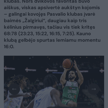
klubas. Nors dvikovos favoritas buvo
aiškus, viskas apsivertė aukštyn kojomis
– galingai kovojęs Pasvalio klubas įvarė
baimės „Žalgiriui“, daugiau kaip tris
kėlinius pirmavęs, tačiau vis tiek kritęs
68:78 (23:23, 15:22, 16:15, 7:25). Kauno
klubą gelbėjo spurtas lemiamu momentu
16:0.