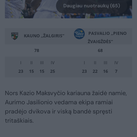
Daugiau nuotraukų (65)
PASVALIO „PIENO
KAUNO „ŽALGIRIS“
ŽVAIGŽDĖS“
78
68
I
II
III
IV
I
II
III
IV
23
15
15
25
23
22
16
7
Nors Kazio Maksvyčio kariauna žaidė namie,
Aurimo Jasilionio vedama ekipa ramiai
pradėjo dvikova ir viską bandė spręsti
tritaškiais.