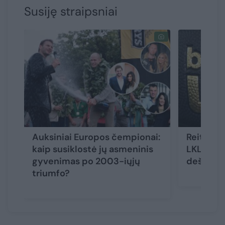
Susiję straipsniai
Auksiniai Europos čempionai:
Reitingu
kaip susiklostė jų asmeninis
LKL liko 
gyvenimas po 2003-iųjų
dešimtu
triumfo?