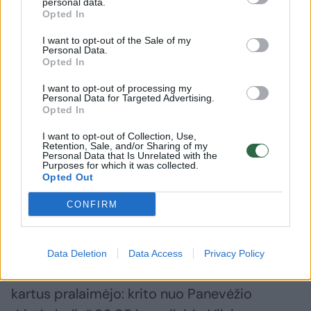
personal data.
Birutis 12, Nazas Mitrou-Longas 11, Arnas
Opted In
Butkevičius 10, Edgaras Ulanovas 8, Keenanas
I want to opt-out of the Sale of my
Evansas ir Rolandas Šmitas po 6.
Personal Data.
Opted In
I want to opt-out of processing my
„Pieno žvaigždės“: Brandonas Tabbas 26,
Personal Data for Targeted Advertising.
Opted In
Kadeemas Jackas 13, Adomas Sidarevičius 8,
I want to opt-out of Collection, Use,
Deante Johnsonas 6.
Retention, Sale, and/or Sharing of my
Personal Data that Is Unrelated with the
Purposes for which it was collected.
Opted Out
Kauniečiai laimėjo du žaistus mačus –
susitvarkė su Utenos „Juventus“ 79:69 ir
CONFIRM
sudaužė „Gargždus“ net 107:55.
Data Deletion
Data Access
Privacy Policy
Tuo tarpu pasvaliečiai per du turus abu
kartus pralaimėjo: krito nuo Panevėžio