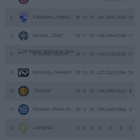
Klaipėdos „Neptūnas“
6
30
14
16
-64
2541
2605
14
Jonavos „Cbet“
7
30
11
19
-136
2454
2590
11
M Basket Mažeikiai-Delamode
8
30
11
19
-195
2335
2530
11
Kėdainių „Nevėžis“
9
30
10
20
-221
2525
2746
10
„Šiauliai“
10
30
8
22
-166
2456
2622
8
Pasvalio „Pieno žvaigždės“
11
30
5
25
-399
2469
2868
5
„Gargždai“
12
0
0
0
0
0
0
0