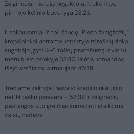
Žalgiriečiai niekaip negalėjo atitrūkti ir po
pirmojo kėlinio buvo lygu 23:23.
Ir toliau ramiai iš toli šaudę „Pieno žvaigždžių“
krepšininkai antrame ketvirtyje tritaškių dėka
sugebėjo įgyti 4–6 taškų pranašumą ir vienu
metu buvo priekyje 38:30. Ilsėtis komandos
išėjo svečiams pirmaujant 45:38.
Trečiame kėlinyje Pasvalio krepšininkai įgijo
net 14 taškų persvarą – 52:38 ir žalgiriečių
pastangos kuo greičiau sumažinti atsilikimą
vaisių nedavė.