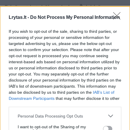
Prieš pat ketvirčio pabaigą „Žalgiris“
sumažino skirtumą iki 50:56, tačiau
Lrytas.lt -
Do Not Process My Personal Information
pasvaliečiai ir vėl pabėgo 61:51, o prieš
If you wish to opt-out of the sale, sharing to third parties, or
lemiamą kėlinį pirmavo 61:53.
processing of your personal or sensitive information for
targeted advertising by us, please use the below opt-out
section to confirm your selection. Please note that after your
Ketvirtą kėlinį „Žalgiris“ pradėjo susikaupęs ir
opt-out request is processed you may continue seeing
laimėjo atkarpą 16:0 bei galiausiai išsiveržė į
interest-based ads based on personal information utilized by
us or personal information disclosed to third parties prior to
priekį 67:61.
your opt-out. You may separately opt-out of the further
disclosure of your personal information by third parties on the
IAB’s list of downstream participants. This information may
Nuo to momento „Žalgiris“ daugiau
also be disclosed by us to third parties on the
IAB’s List of
nejuokavo ir atsakingai žaidė bei laimėjo
Downstream Participants
that may further disclose it to other
third parties.
trečią pergalę iš tiek pat galimų.
Personal Data Processing Opt Outs
„Žalgiris“: Danielius Lavrinovičius 16, Laurynas
I want to opt-out of the Sharing of my