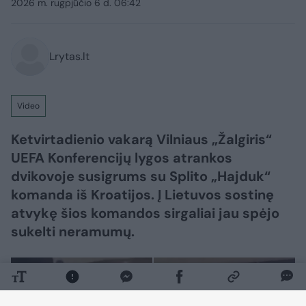
2026 m. rugpjūčio 6 d. 06:42
Lrytas.lt
Video
Ketvirtadienio vakarą Vilniaus „Žalgiris“
UEFA Konferencijų lygos atrankos
dvikovoje susigrums su Splito „Hajduk“
komanda iš Kroatijos. Į Lietuvos sostinę
atvykę šios komandos sirgaliai jau spėjo
sukelti neramumų.