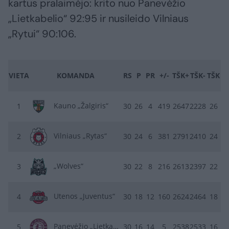
kartus pralaimėjo: krito nuo Panevėžio
„Lietkabelio“ 92:95 ir nusileido Vilniaus
„Rytui“ 90:106.
VIETA
KOMANDA
RS
P
PR
+/-
TŠK+
TŠK-
TŠK
Kauno „Žalgiris“
1
30
26
4
419
2647
2228
26
Vilniaus „Rytas“
2
30
24
6
381
2791
2410
24
„Wolves“
3
30
22
8
216
2613
2397
22
Utenos „Juventus“
4
30
18
12
160
2624
2464
18
Panevėžio „Lietkabelis“
5
30
16
14
5
2538
2533
16