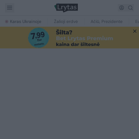
Karas Ukrainoje
Žalioji erdvė
Ačiū, Prezidente
E