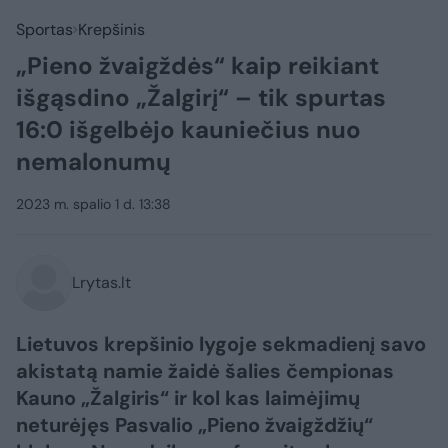
Sportas
Krepšinis
„Pieno žvaigždės“ kaip reikiant
išgąsdino „Žalgirį“ – tik spurtas
16:0 išgelbėjo kauniečius nuo
nemalonumų
2023 m. spalio 1 d. 13:38
Lrytas.lt
Lietuvos krepšinio lygoje sekmadienį savo
akistatą namie žaidė šalies čempionas
Kauno „Žalgiris“ ir kol kas laimėjimų
neturėjęs Pasvalio „Pieno žvaigždžių“