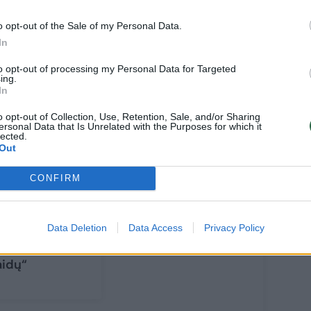
o opt-out of the Sale of my Personal Data.
In
to opt-out of processing my Personal Data for Targeted
ing.
In
o opt-out of Collection, Use, Retention, Sale, and/or Sharing
ersonal Data that Is Unrelated with the Purposes for which it
lected.
Out
irto sirgalių
CONFIRM
nugario
ukiantis D.
edraitis:
Data Deletion
Data Access
Privacy Policy
ikimės, kad
simokėme iš
aidų“