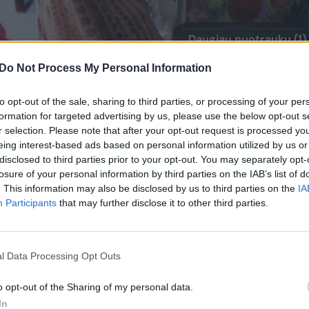
Daugiau nuotraukų (1)
Do Not Process My Personal Information
ionova pastaruoju metu turi sveikatos
to opt-out of the sale, sharing to third parties, or processing of your per
i buvo amputuota koja, gali tekti
formation for targeted advertising by us, please use the below opt-out s
r selection. Please note that after your opt-out request is processed y
eing interest-based ads based on personal information utilized by us or
disclosed to third parties prior to your opt-out. You may separately opt-
losure of your personal information by third parties on the IAB’s list of
galiojo vežimėliu, todėl išeiti iš namų yra
. This information may also be disclosed by us to third parties on the
IA
Participants
that may further disclose it to other third parties.
u seka visas sporto naujienas, nes yra
l Data Processing Opt Outs
iko praleidimo būdas – žiūrėti televizorių,
kių.
o opt-out of the Sharing of my personal data.
In