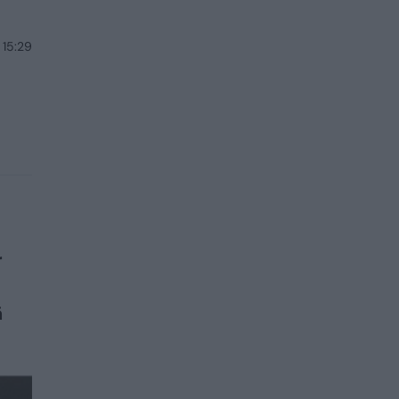
 15:29
r
ā