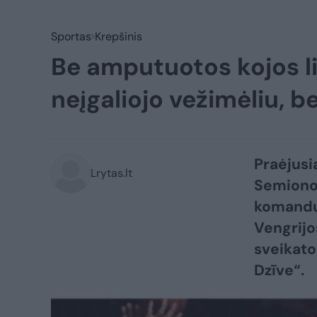
Sportas
Krepšinis
Be amputuotos kojos li
neįgaliojo vežimėliu, 
Praėjusi
Lrytas.lt
Semionov
komandų i
Vengrijo
sveikato
Dzīve“.