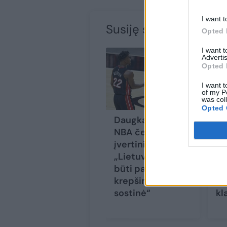
I want t
Susiję straipsniai
Opted 
I want 
Advertis
Opted 
I want t
of my P
was col
Opted 
Daugkartinio
Tv
NBA čempiono
už
įvertinimas:
la
„Lietuva galėtų
Gi
būti pasaulio
„T
krepšinio
pa
sostinė“
kl