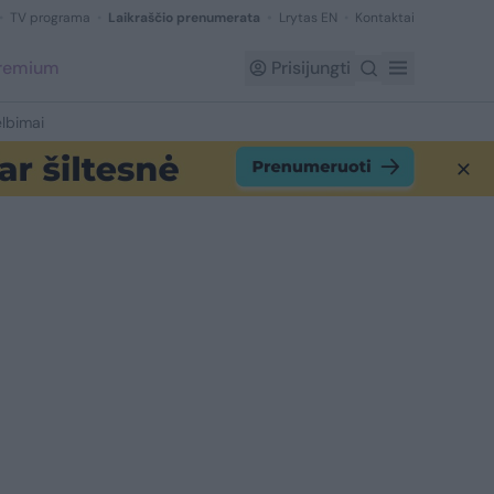
TV programa
Laikraščio prenumerata
Lrytas EN
Kontaktai
Premium
Prisijungti
lbimai