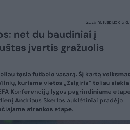
2026 m. rugpjūčio 6 d.
os: net du baudiniai į
uštas įvartis gražuolis
toliau tęsia futbolo vasarą. Šį kartą veiksma
 Vilnių, kuriame vietos „Žalgiris“ toliau siekia
EFA Konferencijų lygos pagrindiniame etape
dienį Andriaus Skerlos auklėtiniai pradėjo
ečiajame atrankos etape.