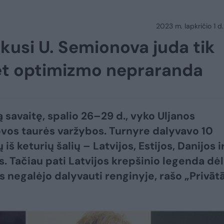
2023 m. lapkričio 1 d.
kusi U. Semionova juda tik
bet optimizmo nepraranda
ą savaitę, spalio 26–29 d., vyko Uljanos
os taurės varžybos. Turnyre dalyvavo 10
š keturių šalių – Latvijos, Estijos, Danijos i
s. Tačiau pati Latvijos krepšinio legenda dėl
s negalėjo dalyvauti renginyje, rašo „Privāt