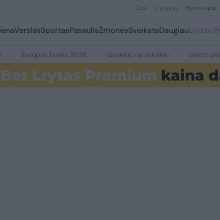
Orai
Lrytas.tv
Horoskopai
iena
Verslas
Sportas
Pasaulis
Žmonės
Sveikata
Daugiau
Lrytas 
e
Europos burės 2026
Gyvenu, ne skrolinu
Darbo ske