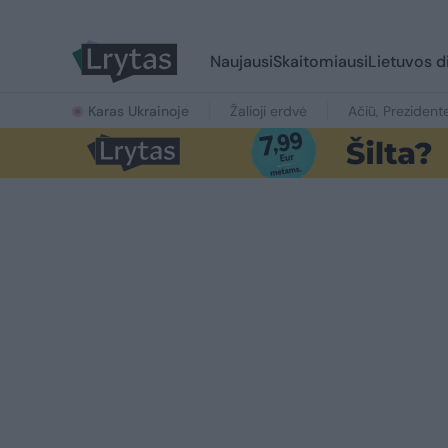
Naujausi
Skaitomiausi
Lietuvos d
Karas Ukrainoje
Žalioji erdvė
Ačiū, Prezident