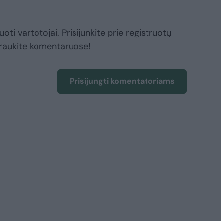
oti vartotojai. Prisijunkite prie registruotų
raukite komentaruose!
Prisijungti komentatoriams