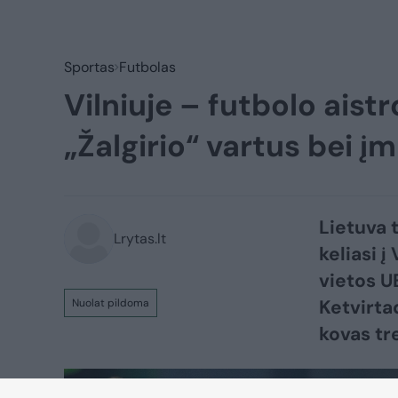
Sportas
Futbolas
Vilniuje – futbolo aistr
„Žalgirio“ vartus bei įm
Lietuva 
Lrytas.lt
keliasi į
vietos U
Ketvirta
Nuolat pildoma
kovas tr