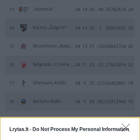
„Valencia“
13
34
14
20
-96
2578
2674
28
Kauno „Žalgiris“
14
34
14
20
2
2694
2692
28
Miuncheno „Bayern“
15
34
13
21
-120
2604
2724
26
Belgrado „Crvena zvezda“
16
34
11
23
-52
2764
2816
22
Vilerbano ASVEL
17
34
9
25
-213
2648
2861
18
Berlyno ALBA
18
34
5
29
-353
2591
2944
10
Dovydas Giedraitis
Kauno Žalgiris
Vilerbano ASVEL
Lrytas.lt -
Do Not Process My Personal Information
Rodyti daugiau žymių