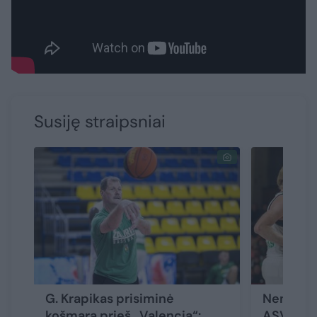
Susiję straipsniai
G. Krapikas prisiminė
Nenustebk
košmarą prieš „Valencia“:
ASVEL „Ža