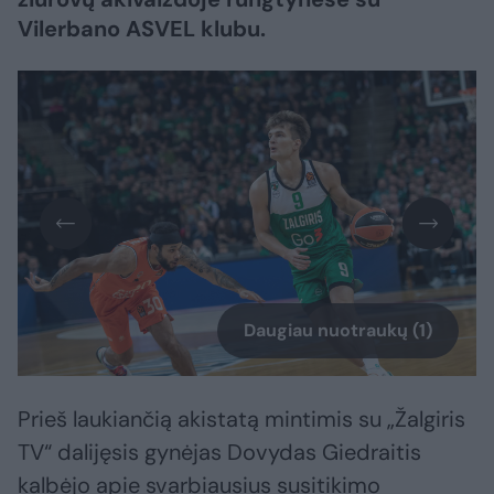
Vilerbano ASVEL klubu.
Daugiau nuotraukų (1)
Prieš laukiančią akistatą mintimis su „Žalgiris
TV“ dalijęsis gynėjas Dovydas Giedraitis
kalbėjo apie svarbiausius susitikimo