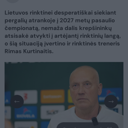
Lietuvos rinktinei desperatiškai siekiant
pergalių atrankoje į 2027 metų pasaulio
čempionatą, nemaža dalis krepšininkų
atsisakė atvykti į artėjantį rinktinių langą,
o šią situaciją įvertino ir rinktinės treneris
Rimas Kurtinaitis.