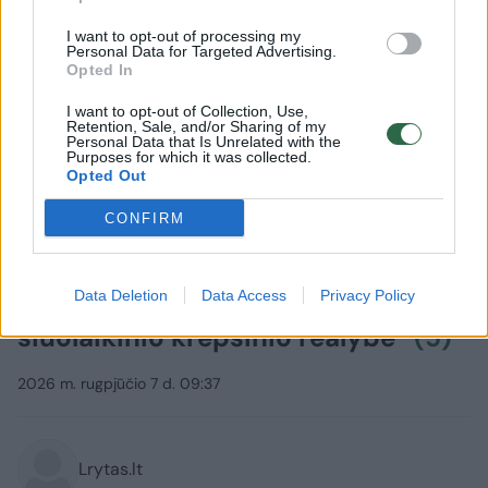
I want to opt-out of processing my
Personal Data for Targeted Advertising.
Opted In
I want to opt-out of Collection, Use,
Retention, Sale, and/or Sharing of my
Personal Data that Is Unrelated with the
Purposes for which it was collected.
Opted Out
CONFIRM
Sportas
Krepšinis
Neatvykusių krepšininkų situaciją
vertinęs R. Kurtinaitis: „Tokia yra
Data Deletion
Data Access
Privacy Policy
šiuolaikinio krepšinio realybė“
(5)
2026 m. rugpjūčio 7 d. 09:37
Lrytas.lt