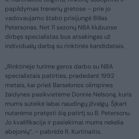
papildymas trenerių gretose – prie jo
vadovaujamo štabo prisijungė Billas
Petersonas. Net 11 sezonų NBA klubuose
dirbęs specialistas bus atsakingas už
individualų darbą su rinktinės kandidatais.
„Rinktinėje turime geros darbo su NBA
specialistais patirties, pradedant 1992
metais, kai prieš Barselonos olimpines
žaidynes pasikvietėme Donnie Nelsoną, kuris
mums suteikė labai naudingų įžvalgų. Šįkart
nutarėme pratęsti šią patirtį su B. Petersonu.
Jo kvalifikacija ir pasiekimai mums nekelia
abejonių“, – pabrėžė R. Kurtinaitis.