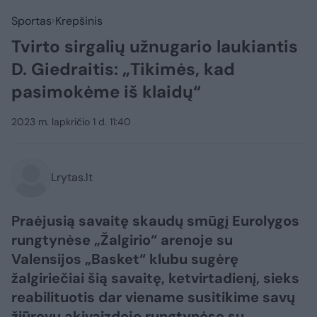
Sportas
Krepšinis
Tvirto sirgalių užnugario laukiantis
D. Giedraitis: „Tikimės, kad
pasimokėme iš klaidų“
2023 m. lapkričio 1 d. 11:40
Lrytas.lt
Praėjusią savaitę skaudų smūgį Eurolygos
rungtynėse „Žalgirio“ arenoje su
Valensijos „Basket“ klubu sugėrę
žalgiriečiai šią savaitę, ketvirtadienį, sieks
reabilituotis dar viename susitikime savų
žiūrovų akivaizdoje rungtynėse su