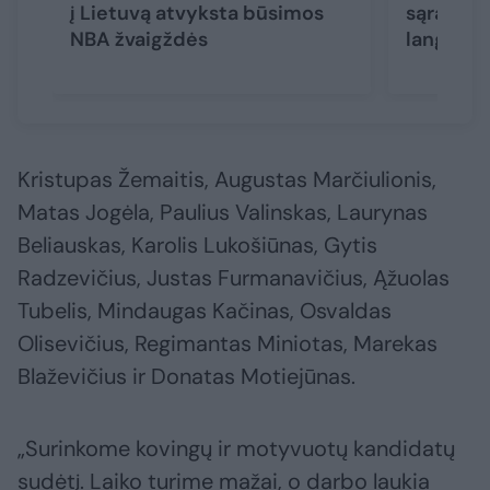
į Lietuvą atvyksta būsimos
sąrašas 
NBA žvaigždės
langui
(3
Kristupas Žemaitis, Augustas Marčiulionis,
Matas Jogėla, Paulius Valinskas, Laurynas
Beliauskas, Karolis Lukošiūnas, Gytis
Radzevičius, Justas Furmanavičius, Ąžuolas
Tubelis, Mindaugas Kačinas, Osvaldas
Olisevičius, Regimantas Miniotas, Marekas
Blaževičius ir Donatas Motiejūnas.
„Surinkome kovingų ir motyvuotų kandidatų
sudėtį. Laiko turime mažai, o darbo laukia