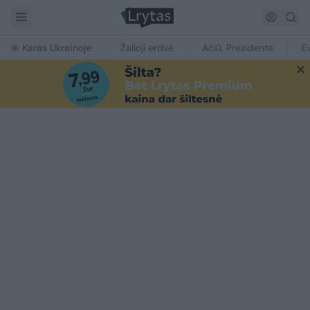
Karas Ukrainoje
Žalioji erdvė
Ačiū, Prezidente
E