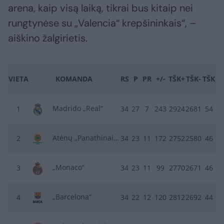
arena, kaip visą laiką, tikrai bus kitaip nei
rungtynėse su „Valencia“ krepšininkais“, –
aiškino žalgirietis.
VIETA
KOMANDA
RS
P
PR
+/-
TŠK+
TŠK-
TŠK
Madrido „Real“
1
34
27
7
243
2924
2681
54
Atėnų „Panathinaikos“
2
34
23
11
172
2752
2580
46
„Monaco“
3
34
23
11
99
2770
2671
46
„Barcelona“
4
34
22
12
120
2812
2692
44