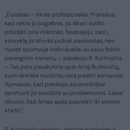
„Donatas – tikras profesionalas. Pranešus,
kad reikia jo pagalbos, jis iškart sutiko
prisidėti prie rinktinės. Neabejoju, kad į
stovyklą jis atvyks puikiai pasiruošęs, nes
nuolat sportuoja individualiai su savo fizinio
parengimo treneriu, – pasakojo R. Kurtinaitis.
– Tas pats pasakytina apie Arną Butkevičių,
kuris išreiškė nuoširdų norą padėti komandai.
Apmaudu, kad pradėjęs savarankiškai
sportuoti jis susidūrė su problemomis. Labai
tikiuosi, kad Arnas spės pasveikti iki sezono
starto“.
R. Kurtinaičio teigimu, rinktinę sustiprino ir