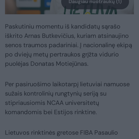
Daugiau nuotraukų (1)
Paskutiniu momentu iš kandidatų sąrašo
iškrito Arnas Butkevičius, kuriam atsinaujino
senos traumos padariniai. Į nacionalinę ekipą
po dviejų metų pertraukos grįžta vidurio
puolėjas Donatas Motiejūnas.
Per pasiruošimo laikotarpį lietuviai namuose
sužais kontrolinių rungtynių seriją su
stipriausiomis NCAA universitetų
komandomis bei Estijos rinktine.
Lietuvos rinktinės gretose FIBA Pasaulio