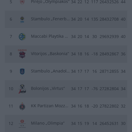
Pirėjo „Olympiakos“
5
34
22
12
117
2643
2526
44
Stambulo „Fenerbahce“
6
34
20
14
135
2843
2708
40
Maccabi Playtika Tel Aviv
7
34
20
14
30
2969
2939
40
Vitorijos „Baskonia“
8
34
18
16
-18
2849
2867
36
Stambulo „Anadolu Efes“
9
34
17
17
16
2871
2855
34
Bolonijos „Virtus“
10
34
17
17
-76
2728
2804
34
KK Partizan Mozzart Bet
11
34
16
18
-20
2782
2802
32
Milano „Olimpia“
12
34
15
19
14
2645
2631
30