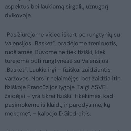
aspektus bei laukiamą sirgalių užnugarį
dvikovoje.
„Pasižiūrėjome video iškart po rungtynių su
Valensijos „Basket“, pradėjome treniruotis,
ruošiamės. Buvome ne tiek fiziški, kiek
turėjome būti rungtynėse su Valensijos
„Basket“. Laukia irgi – fiziškai žaidžiantis
varžovas. Nors ir nelaimėjęs, bet žaidžia itin
fiziškoje Prancūzijos lygoje. Taigi ASVEL
žaidėjai – yra tikrai fiziški. Tikėkimės, kad
pasimokėme iš klaidų ir parodysime, ką
mokame“, – kalbėjo D.Giedraitis.