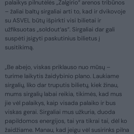
palaikys pilnutėlės „Žalgirio“ arenos tribūnos
– žaliai baltų sirgaliai arti to, kad ir dvikovoje
su ASVEL būtų išpirkti visi bilietai ir
užfiksuotas „soldout‘as“. Sirgaliai dar gali
suspėti įsigyti paskutinius bilietus į
susitikimą.
„Be abejo, viskas priklauso nuo mūsų –
turime laikytis žaidybinio plano. Laukiame
sirgalių, liko dar truputis bilietų, kiek žinau,
mums sirgalių labai reikia, tikimės, kad mus
jie vėl palaikys, kaip visada palaiko ir bus
viskas gerai. Sirgaliai mus užkuria, duoda
papildomos energijos, tai yra tikrai tai, dėl ko
žaidžiame. Manau, kad jeigu vėl susirinks pilna