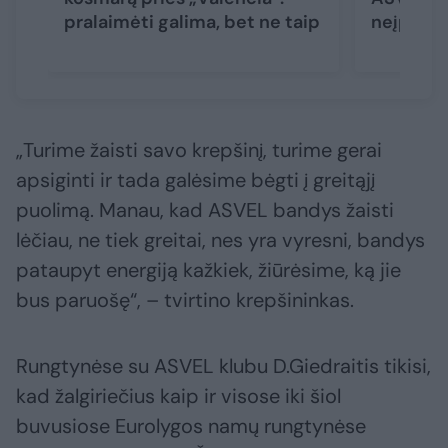
pralaimėti galima, bet ne taip
neįprast
„Turime žaisti savo krepšinį, turime gerai
apsiginti ir tada galėsime bėgti į greitąjį
puolimą. Manau, kad ASVEL bandys žaisti
lėčiau, ne tiek greitai, nes yra vyresni, bandys
pataupyt energiją kažkiek, žiūrėsime, ką jie
bus paruošę“, – tvirtino krepšininkas.
Rungtynėse su ASVEL klubu D.Giedraitis tikisi,
kad žalgiriečius kaip ir visose iki šiol
buvusiose Eurolygos namų rungtynėse