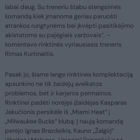
labai daug. Su treneriu štabu stengsimės
komandą kiek įmanoma geriau paruošti
atrankos rungtynėms bei įkvėpti pasitikėjimo
akistatoms su pajėgiais varžovais“, –
komentavo rinktinės vyriausiasis treneris
Rimas Kurtinaitis.
Pasak jo, šiame lange rinktinės komplektaciją
apsunkino ne tik žaidėjų sveikatos
problemos, bet ir karjeros permainos.
Rinktinei padėti norėjęs įžaidėjas Kasparas
Jakučionis persikėlė iš „Miami Heat“ į
„Milwaukee Bucks“ klubą. Į naują komandą
perėjo Ignas Brazdeikis, Kauno „Žalgirį“