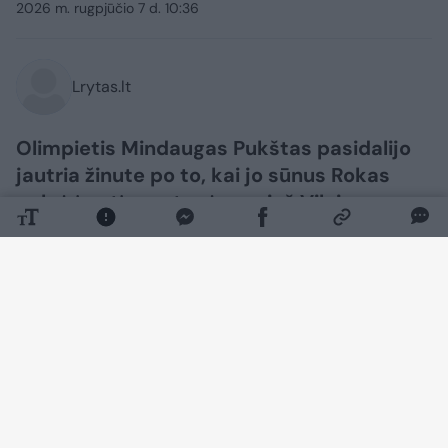
2026 m. rugpjūčio 7 d. 10:36
Lrytas.lt
Olimpietis Mindaugas Pukštas pasidalijo
jautria žinute po to, kai jo sūnus Rokas
pelnė įvartį rungtynėse prieš Vilniaus
„Žalgirį“ – M. Pukšto mylimą komandą.