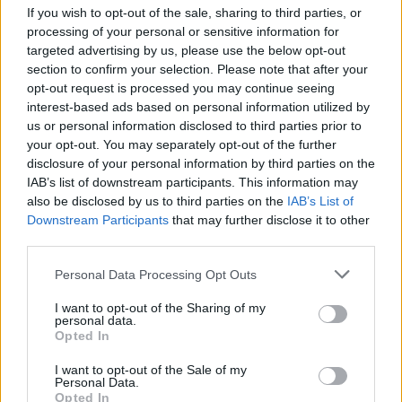
If you wish to opt-out of the sale, sharing to third parties, or
processing of your personal or sensitive information for
targeted advertising by us, please use the below opt-out
Komentuoti po šiuo straipsniu
section to confirm your selection. Please note that after your
opt-out request is processed you may continue seeing
Komentuoti gali tik Lrytas registruoti vartotojai.
interest-based ads based on personal information utilized by
us or personal information disclosed to third parties prior to
Prisijunkite prie registruotų vartotojų
your opt-out. You may separately opt-out of the further
bendruomenės ir bendraukite komentaruose!
disclosure of your personal information by third parties on the
IAB’s list of downstream participants. This information may
also be disclosed by us to third parties on the
IAB’s List of
Downstream Participants
that may further disclose it to other
Rodyti komentarus
third parties.
Prisijungti komentatoriams
Personal Data Processing Opt Outs
I want to opt-out of the Sharing of my
personal data.
Opted In
I want to opt-out of the Sale of my
Personal Data.
Opted In