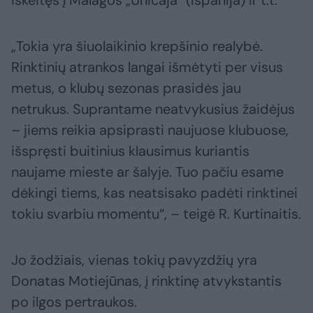
iškeitęs į Malagos „Unicaja“ (Ispanija) ir t.t.
„Tokia yra šiuolaikinio krepšinio realybė.
Rinktinių atrankos langai išmėtyti per visus
metus, o klubų sezonas prasidės jau
netrukus. Suprantame neatvykusius žaidėjus
– jiems reikia apsiprasti naujuose klubuose,
išspręsti buitinius klausimus kuriantis
naujame mieste ar šalyje. Tuo pačiu esame
dėkingi tiems, kas neatsisako padėti rinktinei
tokiu svarbiu momentu“, – teigė R. Kurtinaitis.
Jo žodžiais, vienas tokių pavyzdžių yra
Donatas Motiejūnas, į rinktinę atvykstantis
po ilgos pertraukos.