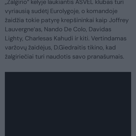
„Žalgirio“ kelyje laukiantis ASVEL klubas turi
vyriausią sudėtį Eurolygoje, o komandoje
žaidžia tokie patyrę krepšininkai kaip Joffrey
Lauvergne‘as, Nando De Colo, Davidas
Lighty, Charlesas Kahudi ir kiti. Vertindamas
varžovų žaidėjus, D.Giedraitis tikino, kad
žalgiriečiai turi naudotis savo pranašumais.