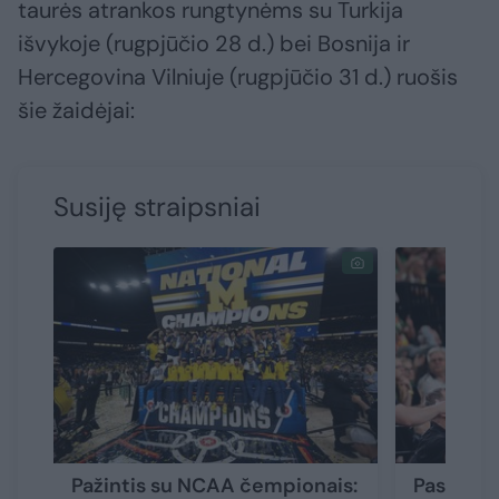
taurės atrankos rungtynėms su Turkija
išvykoje (rugpjūčio 28 d.) bei Bosnija ir
Hercegovina Vilniuje (rugpjūčio 31 d.) ruošis
šie žaidėjai:
Susiję straipsniai
Pažintis su NCAA čempionais:
Paskelbt