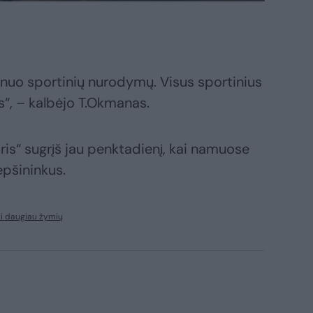
s nuo sportinių nurodymų. Visus sportinius
“, – kalbėjo T.Okmanas.
ris“ sugrįš jau penktadienį, kai namuose
epšininkus.
i daugiau žymių