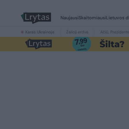
Naujausi
Skaitomiausi
Lietuvos d
Karas Ukrainoje
Žalioji erdvė
Ačiū, Prezident