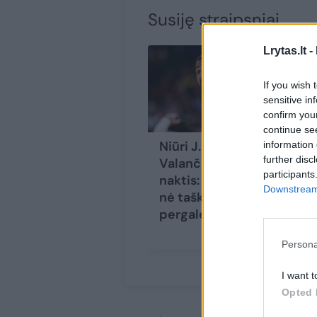
Susiję straipsniai
Lrytas.lt -
If you wish 
sensitive in
confirm you
continue se
Niūri J.
Gi
information 
further disc
Valančiūno NBA
ai
participants
naktis: nepelnė
L.
Downstream 
nė taško ir liko be
su
pergalės
įs
pa
Persona
I want t
Opted 