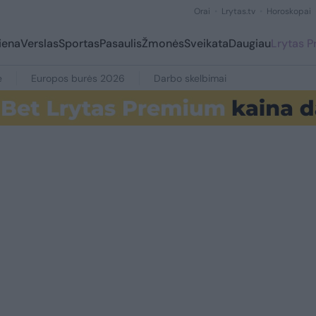
Orai
Lrytas.tv
Horoskopai
iena
Verslas
Sportas
Pasaulis
Žmonės
Sveikata
Daugiau
Lrytas 
e
Europos burės 2026
Darbo skelbimai