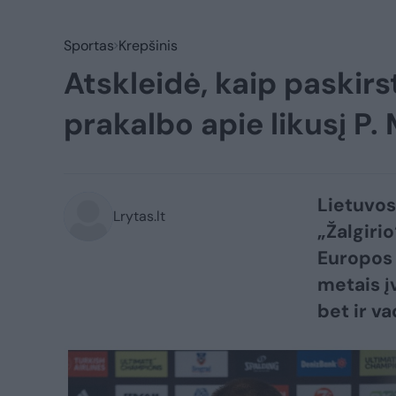
Sportas
Krepšinis
Atskleidė, kaip paskirs
prakalbo apie likusį P
Lietuvos
Lrytas.lt
„Žalgiri
Europos 
metais į
bet ir va