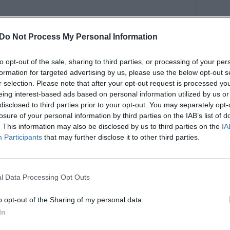
Do Not Process My Personal Information
to opt-out of the sale, sharing to third parties, or processing of your per
formation for targeted advertising by us, please use the below opt-out s
r selection. Please note that after your opt-out request is processed y
eing interest-based ads based on personal information utilized by us or
mtadienį
disclosed to third parties prior to your opt-out. You may separately opt-
losure of your personal information by third parties on the IAB’s list of
kštėje minėjęs
. This information may also be disclosed by us to third parties on the
IA
 Dončičius
Participants
that may further disclose it to other third parties.
rengė
pūdingą
sirodymą
l Data Processing Opt Outs
o opt-out of the Sharing of my personal data.
In