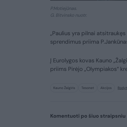
P.Motiejūnas.
G. Bitvinsko nuotr.
„Paulius yra pilnai atsitraukę
sprendimus priima P.Jankūnas
Į Eurolygos kovas Kauno „Žalgi
priims Pirėjo „Olympiakos“ kr
Kauno Žalgiris
Tesonet
Akcijos
Rodyt
Komentuoti po šiuo straipsniu