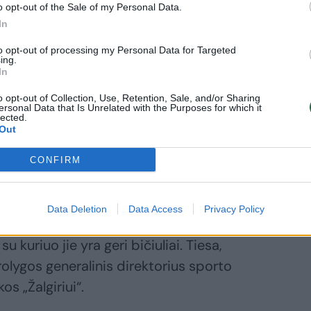
ad „Tesonet“ grupei priklauso 25 proc.
o opt-out of the Sale of my Personal Data.
urnalistui Rokui Pakėnui T.Okmanas
In
io klubo akcijų paketo išsidalinimo
to opt-out of processing my Personal Data for Targeted
ing.
In
o opt-out of Collection, Use, Retention, Sale, and/or Sharing
ersonal Data that Is Unrelated with the Purposes for which it
c. „Žalgirio“ grupės akcijų. Likusi dalis,
lected.
Out
, yra P.Motiejūno, o kas yra susiję su
lalaidėje „Pikenrolo klubas“ kalbėjo
CONFIRM
Data Deletion
Data Access
Privacy Policy
l palaiko glaudžius santykius su buvusiu
u kuriuo jie yra geri bičiuliai. Tiesa,
olygos generalinis direktorius sporto
os „Žalgiriui“.