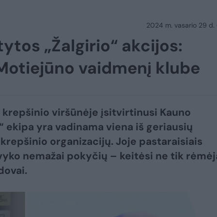
2024 m. vasario 29 d.
tytos „Žalgirio“ akcijos:
. Motiejūno vaidmenį klube
 krepšinio viršūnėje įsitvirtinusi Kauno
o“ ekipa yra vadinama viena iš geriausių
krepšinio organizacijų. Joje pastaraisiais
vyko nemažai pokyčių – keitėsi ne tik rėmėja
dovai.