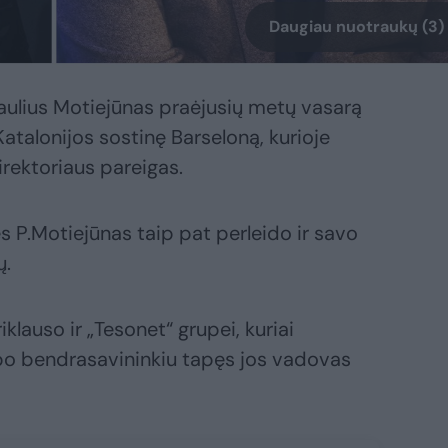
Daugiau nuotraukų (3)
aulius Motiejūnas praėjusių metų vasarą
Katalonijos sostinę Barseloną, kurioje
irektoriaus pareigas.
s P.Motiejūnas taip pat perleido ir savo
ų.
klauso ir „Tesonet“ grupei, kuriai
bo bendrasavininkiu tapęs jos vadovas