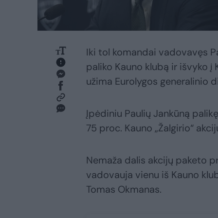
Iki tol komandai vadovavęs P
paliko Kauno klubą ir išvyko į 
užima Eurolygos generalinio d
Įpėdiniu Paulių Jankūną palikę
75 proc. Kauno „Žalgirio“ akcij
Nemaža dalis akcijų paketo pri
vadovauja vienu iš Kauno klu
Tomas Okmanas.