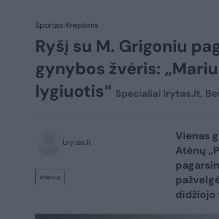
Sportas
Krepšinis
Ryšį su M. Grigoniu pa
gynybos žvėris: „Marius
lygiuotis“
Specialiai lrytas.lt, B
Vienas g
Lrytas.lt
Atėnų „P
pagarsin
pažvelgė
Interviu
didžiojo