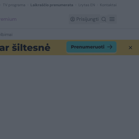
TV programa
Laikraščio prenumerata
Lrytas EN
Kontaktai
Premium
Prisijungti
lbimai