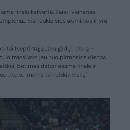
ame finalo ketverte. Žaisti vienerias
empionu... visi laukia šios akimirkos ir yra
 tai (septintąją „žvaigždę“, titulą –
 titulo transliavo jau nuo pirmosios dienos.
reiškia, bet mes dabar esame finale ir
o titulo... mums tai reiškia viską“, –