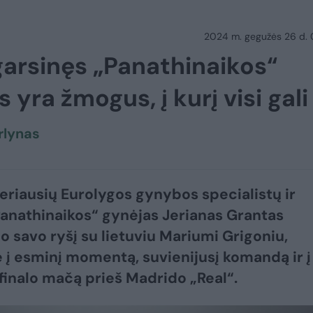
2024 m. gegužės 26 d.
garsinęs „Panathinaikos“
 yra žmogus, į kurį visi gali
erlynas
eriausių Eurolygos gynybos specialistų ir
anathinaikos“ gynėjas Jerianas Grantas
o savo ryšį su lietuviu Mariumi Grigoniu,
 į esminį momentą, suvienijusį komandą ir į
 finalo mačą prieš Madrido „Real“.