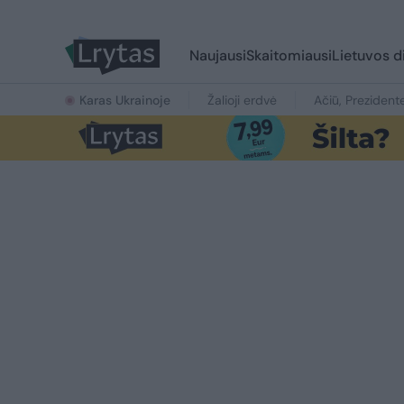
Naujausi
Skaitomiausi
Lietuvos d
Karas Ukrainoje
Žalioji erdvė
Ačiū, Prezident