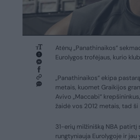
Atėnų „Panathinaikos“ sekmadie
Eurolygos trofėjaus, kurio kl
„Panathinaikos“ ekipa pastarąj
metais, kuomet Graikijos grand
Avivo „Maccabi“ krepšininkus, 
žaidė vos 2012 metais, tad ši 
31-erių milžinišką NBA patirtį
rungtyniauja Eurolygoje ir jau