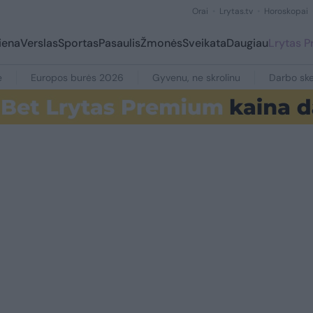
Orai
Lrytas.tv
Horoskopai
iena
Verslas
Sportas
Pasaulis
Žmonės
Sveikata
Daugiau
Lrytas 
e
Europos burės 2026
Gyvenu, ne skrolinu
Darbo ske