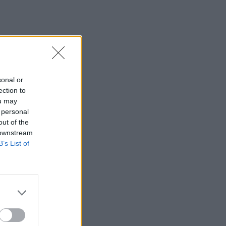
sonal or
ection to
ou may
 personal
out of the
 downstream
B’s List of