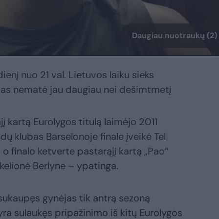
Daugiau nuotraukų (2)
nį nuo 21 val. Lietuvos laiku sieks
ubas nematė jau daugiau nei dešimtmetį
į kartą Eurolygos titulą laimėjo 2011
ų klubas Barselonoje finale įveikė Tel
o finalo ketverte pastarąjį kartą „Pao“
kelionė Berlyne – ypatinga.
 sukaupęs gynėjas tik antrą sezoną
 yra sulaukęs pripažinimo iš kitų Eurolygos