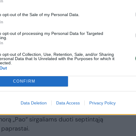
In
o opt-out of the Sale of my Personal Data.
In
e per 27,5 minutės aikštelėje renka po 8,5
to opt-out of processing my Personal Data for Targeted
ing.
oc. trit., 87 proc. baud.), išskirsto po 3,4
In
riebia po 2,2 atkovoto kamuolio, perima
o opt-out of Collection, Use, Retention, Sale, and/or Sharing
,7 naudingumo balų vidurkį.
ersonal Data that Is Unrelated with the Purposes for which it
lected.
Out
ulls“, „Orlando Magic“ ir „Washington
CONFIRM
šininkui – tai pirmasis šansas iškovoti
Data Deletion
Data Access
Privacy Policy
r norą „Pao“ sirgaliams duoti septintąją
 paprastai.