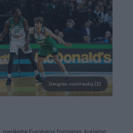
Daugiau nuotraukų (2)
. pasikeitė Eurolygos formatas, kuriame