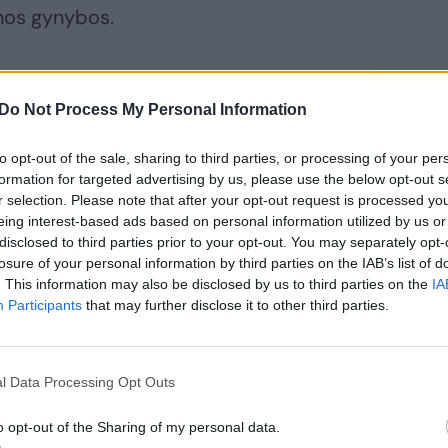
inos gynybos.
Do Not Process My Personal Information
to opt-out of the sale, sharing to third parties, or processing of your per
formation for targeted advertising by us, please use the below opt-out s
r selection. Please note that after your opt-out request is processed y
eing interest-based ads based on personal information utilized by us or
disclosed to third parties prior to your opt-out. You may separately opt-
losure of your personal information by third parties on the IAB’s list of
rlyne liejasi
. This information may also be disclosed by us to third parties on the
IA
aujas – naktį
Participants
that may further disclose it to other third parties.
sipliekė graikų
galiai,
anešama apie
l Data Processing Opt Outs
mtus
žalojimus
o opt-out of the Sharing of my personal data.