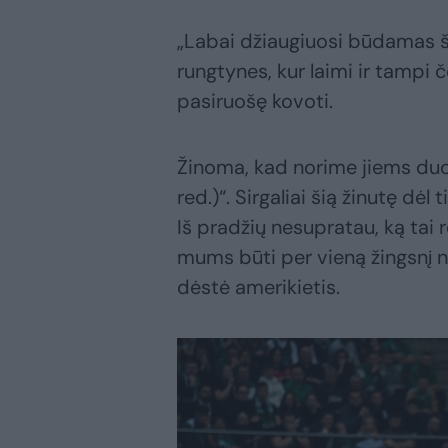
„Labai džiaugiuosi būdamas ši
rungtynes, kur laimi ir tampi č
pasiruošę kovoti.
Žinoma, kad norime jiems duoti
red.)“. Sirgaliai šią žinutę dėl
Iš pradžių nesupratau, ką tai 
mums būti per vieną žingsnį nu
dėstė amerikietis.