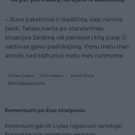
– Buvo pakeitimai ir išaiškinta, kaip norime
žaisti. Tačiau įvartis po standartinės
situacijos žaidimą vėl pakreipė į kitą pusę. O
varžovas įgavo pasitikėjimą. Vienu metu man
atrodė, kad kažkuriuo metu mes nurimome.
Vilniaus Žalgiris
Splito Hajduk
Andrius Skerla
Rodyti daugiau žymių
Komentuoti po šiuo straipsniu
Komentuoti gali tik Lrytas registruoti vartotojai.
Prisijunkite prie registruotų vartotojų