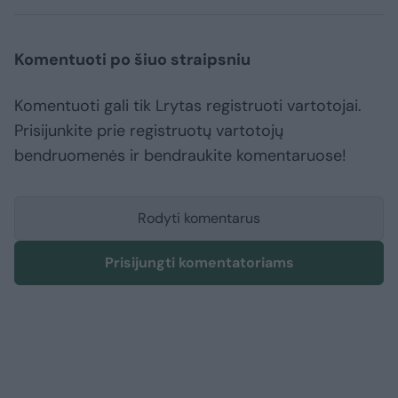
Komentuoti po šiuo straipsniu
Komentuoti gali tik Lrytas registruoti vartotojai.
Prisijunkite prie registruotų vartotojų
bendruomenės ir bendraukite komentaruose!
Rodyti komentarus
Prisijungti komentatoriams