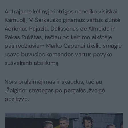
Antrajame kėlinyje intrigos nebeliko visiškai.
Kamuolį į V. Šarkausko ginamus vartus siuntė
Adrionas Pajaziti, Dalissonas de Almeida ir
Rokas Pukštas, tačiau po keitimo aikštėje
pasirodžiusiam Marko Capanui tiksliu smūgiu
į savo buvusios komandos vartus pavyko
sušvelninti atsilikimą.
Nors pralaimėjimas ir skaudus, tačiau
„Žalgirio“ strategas po pergalės įžvelgė
pozityvo.