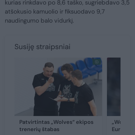
kurias rinkdavo po 8,6 taško, sugriebdavo 3,5
atšokusio kamuolio ir fiksuodavo 9,7
naudingumo balo vidurkį.
Susiję straipsniai
Patvirtintas „Wolves“ ekipos
„Wolves
trenerių štabas
Eurolygo