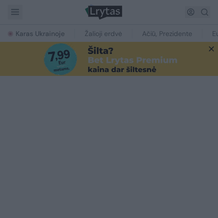
Karas Ukrainoje
Žalioji erdvė
Ačiū, Prezidente
E