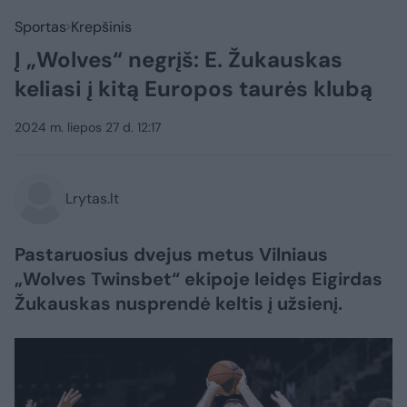
Sportas
Krepšinis
Į „Wolves“ negrįš: E. Žukauskas
keliasi į kitą Europos taurės klubą
2024 m. liepos 27 d. 12:17
Lrytas.lt
Pastaruosius dvejus metus Vilniaus
„Wolves Twinsbet“ ekipoje leidęs Eigirdas
Žukauskas nusprendė keltis į užsienį.