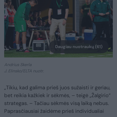
Daugiau nuotraukų (61)
Andrius Skerla
J. Elinsko/ELTA nuotr.
„Tikiu, kad galima prieš juos sužaisti ir geriau,
bet reikia kažkiek ir sėkmės, – teigė „Žalgirio“
strategas. – Tačiau sėkmės visą laiką nebus.
Paprasčiausiai žaidėme prieš individualiai