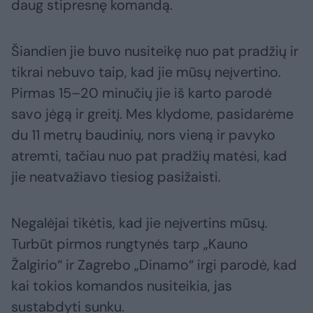
daug stipresnę komandą.
Šiandien jie buvo nusiteikę nuo pat pradžių ir
tikrai nebuvo taip, kad jie mūsų neįvertino.
Pirmas 15–20 minučių jie iš karto parodė
savo jėgą ir greitį. Mes klydome, pasidarėme
du 11 metrų baudinių, nors vieną ir pavyko
atremti, tačiau nuo pat pradžių matėsi, kad
jie neatvažiavo tiesiog pasižaisti.
Negalėjai tikėtis, kad jie neįvertins mūsų.
Turbūt pirmos rungtynės tarp „Kauno
Žalgirio“ ir Zagrebo „Dinamo“ irgi parodė, kad
kai tokios komandos nusiteikia, jas
sustabdyti sunku.