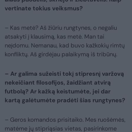
vertinate tokius veiksmus?
– Kas metė? Aš žiūriu rungtynes, o negaliu
atsakyti į klausimą, kas metė. Man tai
neįdomu. Nemanau, kad buvo kažkokių rimtų
konfliktų. Aš girdėjau palaikymą iš tribūnų.
– Ar galima sužeisti tokį stipresnį varžovą
nekeičiant filosofijos, žaidžiant atvirą
futbolą? Ar kažką keistumėte, jei dar
kartą galėtumėte pradėti šias rungtynes?
– Geros komandos prisitaiko. Mes ruošėmės,
matėme jų stipriąsias vietas, pasirinkome