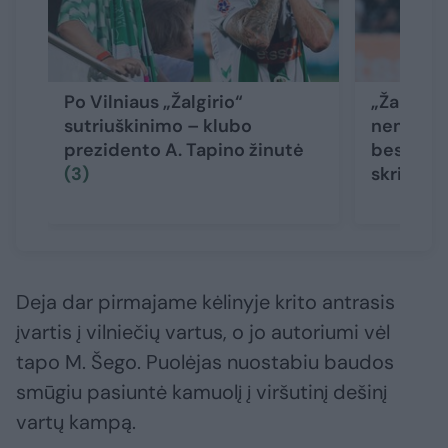
Po Vilniaus „Žalgirio“
„Žalgirio
sutriuškinimo – klubo
nemalonu
prezidento A. Tapino žinutė
besidžia
(3)
skriejo a
Deja dar pirmajame kėlinyje krito antrasis
įvartis į vilniečių vartus, o jo autoriumi vėl
tapo M. Šego. Puolėjas nuostabiu baudos
smūgiu pasiuntė kamuolį į viršutinį dešinį
vartų kampą.