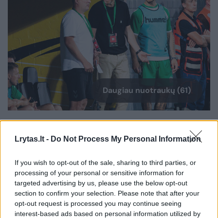
Daugiau nuotraukų (61)
Andrius Skerla
J. Elinsko/ELTA nuotr.
Lrytas.lt -
Do Not Process My Personal Information
If you wish to opt-out of the sale, sharing to third parties, or
„Pirmiausiai norėčiau padėkoti sirgaliams ir
processing of your personal or sensitive information for
žmonėms, kurie šiandien apsilankė stadione.
targeted advertising by us, please use the below opt-out
Nors ir atsilikinėjome, jie buvo garsūs ir
section to confirm your selection. Please note that after your
opt-out request is processed you may continue seeing
palaikė mus iki paskutinės minutės.
interest-based ads based on personal information utilized by