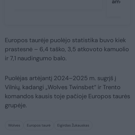
amerikie
Europos taurėje puolėjo statistika buvo kiek
prastesnė – 6,4 taško, 3,5 atkovoto kamuolio
ir 7,1 naudingumo balo.
Puolėjas artėjantį 2024–2025 m. sugrįš į
Vilnių, kadangi „Wolves Twinsbet“ ir Trento
komandos kausis toje pačioje Europos taurės
grupėje.
Wolves
Europos taurė
Eigirdas Žukauskas