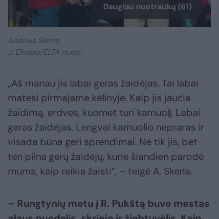
Daugiau nuotraukų (61)
Andrius Skerla
J. Elinsko/ELTA nuotr.
„Aš manau jis labai geras žaidėjas. Tai labai
matėsi pirmajame kėlinyje. Kaip jis jaučia
žaidimą, erdves, kuomet turi kamuolį. Labai
geras žaidėjas. Lengvai kamuolio nepraras ir
visada būna geri sprendimai. Ne tik jis, bet
ten pilna gerų žaidėjų, kurie šiandien parodė
mums, kaip reikia žaisti“, – teigė A. Skerla.
– Rungtynių metu į R. Pukštą buvo mestas
alaus puodelis, skriejo ir žiebtuvėlis. Kaip