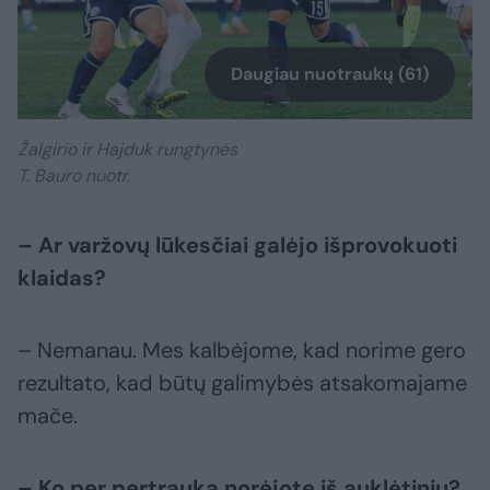
Daugiau nuotraukų (61)
Žalgirio ir Hajduk rungtynės
T. Bauro nuotr.
– Ar varžovų lūkesčiai galėjo išprovokuoti
klaidas?
– Nemanau. Mes kalbėjome, kad norime gero
rezultato, kad būtų galimybės atsakomajame
mače.
– Ko per pertrauką norėjote iš auklėtinių?