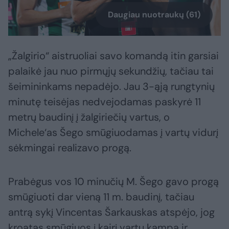
Daugiau nuotraukų (61)
„Žalgirio“ aistruoliai savo komandą itin garsiai
palaikė jau nuo pirmųjų sekundžių, tačiau tai
šeimininkams nepadėjo. Jau 3-ąją rungtynių
minutę teisėjas nedvejodamas paskyrė 11
metrų baudinį į žalgiriečių vartus, o
Michele‘as Šego smūgiuodamas į vartų vidurį
sėkmingai realizavo progą.
Prabėgus vos 10 minučių M. Šego gavo progą
smūgiuoti dar vieną 11 m. baudinį, tačiau
antrą sykį Vincentas Šarkauskas atspėjo, jog
kroatas smūgiuos į kairį vartų kampą ir