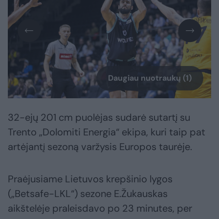
Daugiau nuotraukų (1)
32-ejų 201 cm puolėjas sudarė sutartį su
Trento „Dolomiti Energia“ ekipa, kuri taip pat
artėjantį sezoną varžysis Europos taurėje.
Praėjusiame Lietuvos krepšinio lygos
(„Betsafe-LKL“) sezone E.Žukauskas
aikštelėje praleisdavo po 23 minutes, per