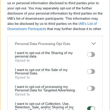
us or personal information disclosed to third parties prior to
your opt-out. You may separately opt-out of the further
Kalbant apie rungtynes... Tai stipri komanda ir
disclosure of your personal information by third parties on the
šiandien tam tikruose dalykuose pamatėme
IAB’s list of downstream participants. This information may
also be disclosed by us to third parties on the
IAB’s List of
skirtumus – greiti, techniką, greitus
Downstream Participants
that may further disclose it to other
sprendimus ir efektyvumą. Šiandien
third parties.
pamatėme daug gražių įvarčių.
Personal Data Processing Opt Outs
I want to opt-out of the Sharing of my
personal data.
Rezultatas 2:5 ne mūsų naudai, bet mačiau ir
Opted In
pozityvių dalykų iš mūsų komandos. Mes ne
I want to opt-out of the Sale of my
tik gynėmės, mes norėjome atakuoti ir
Personal Data.
Opted In
susikūrėmė tikrai neblogų momentų bei
pelnėme 2 įvarčius. Tačiau gynyboje mes
I want to opt-out of processing my
Personal Data for Targeted Advertising.
klydome skaudžiai ir dėl to atsiranda įvarčiai“,
Opted In
– kalbėjo A. Skerla.
I want to opt-out of Collection, Use,
Retention, Sale, and/or Sharing of my