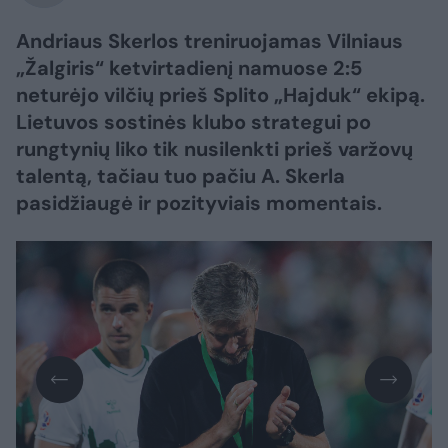
Andriaus Skerlos treniruojamas Vilniaus
„Žalgiris“ ketvirtadienį namuose 2:5
neturėjo vilčių prieš Splito „Hajduk“ ekipą.
Lietuvos sostinės klubo strategui po
rungtynių liko tik nusilenkti prieš varžovų
talentą, tačiau tuo pačiu A. Skerla
pasidžiaugė ir pozityviais momentais.