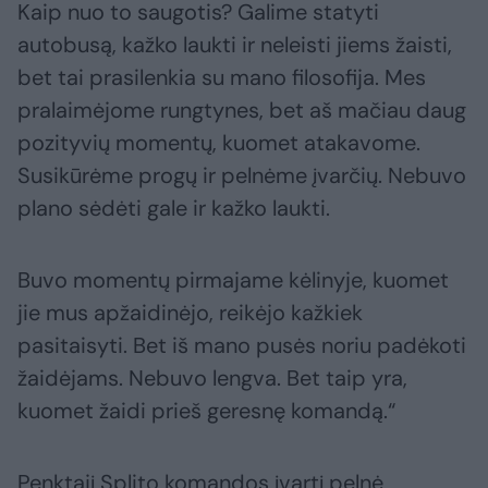
Kaip nuo to saugotis? Galime statyti
autobusą, kažko laukti ir neleisti jiems žaisti,
bet tai prasilenkia su mano filosofija. Mes
pralaimėjome rungtynes, bet aš mačiau daug
pozityvių momentų, kuomet atakavome.
Susikūrėme progų ir pelnėme įvarčių. Nebuvo
plano sėdėti gale ir kažko laukti.
Buvo momentų pirmajame kėlinyje, kuomet
jie mus apžaidinėjo, reikėjo kažkiek
pasitaisyti. Bet iš mano pusės noriu padėkoti
žaidėjams. Nebuvo lengva. Bet taip yra,
kuomet žaidi prieš geresnę komandą.“
Penktąjį Splito komandos įvartį pelnė