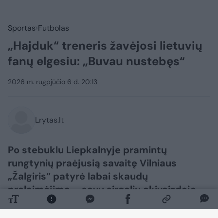
Sportas
Futbolas
„Hajduk“ treneris žavėjosi lietuvių
fanų elgesiu: „Buvau nustebęs“
2026 m. rugpjūčio 6 d. 20:13
Lrytas.lt
Po stebuklu Liepkalnyje pramintų
rungtynių praėjusią savaitę Vilniaus
„Žalgiris“ patyrė labai skaudų
pralaimėjimą – savų sirgalių akivaizdoje
net 2:5 buvo pralaimėta Splito „Hajduk“
komandai. Po rungtynių varžovų treneris