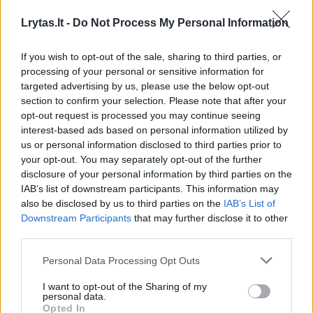
Lrytas.lt -
Do Not Process My Personal Information
2026 m. rugpjūčio 7 d. 09:37
If you wish to opt-out of the sale, sharing to third parties, or
processing of your personal or sensitive information for
Lrytas.lt
targeted advertising by us, please use the below opt-out
section to confirm your selection. Please note that after your
opt-out request is processed you may continue seeing
Lietuvos rinktinei desperatiškai siekiant
interest-based ads based on personal information utilized by
pergalių atrankoje į 2027 metų pasaulio
us or personal information disclosed to third parties prior to
čempionatą, nemaža dalis krepšininkų
your opt-out. You may separately opt-out of the further
disclosure of your personal information by third parties on the
atsisakė atvykti į artėjantį rinktinių langą,
IAB’s list of downstream participants. This information may
o šią situaciją įvertino ir rinktinės treneris
also be disclosed by us to third parties on the
IAB’s List of
Rimas Kurtinaitis.
Downstream Participants
that may further disclose it to other
third parties.
Personal Data Processing Opt Outs
I want to opt-out of the Sharing of my
personal data.
Opted In