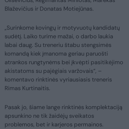
Olisevičius, Regimantas Miniotas, Marekas
Blaževičius ir Donatas Motiejūnas.
„Surinkome kovingų ir motyvuotų kandidatų
sudėtį. Laiko turime mažai, o darbo laukia
labai daug. Su treneriu štabu stengsimės
komandą kiek įmanoma geriau paruošti
atrankos rungtynėms bei įkvėpti pasitikėjimo
akistatoms su pajėgiais varžovais“, –
komentavo rinktinės vyriausiasis treneris
Rimas Kurtinaitis.
Pasak jo, šiame lange rinktinės komplektaciją
apsunkino ne tik žaidėjų sveikatos
problemos, bet ir karjeros permainos.