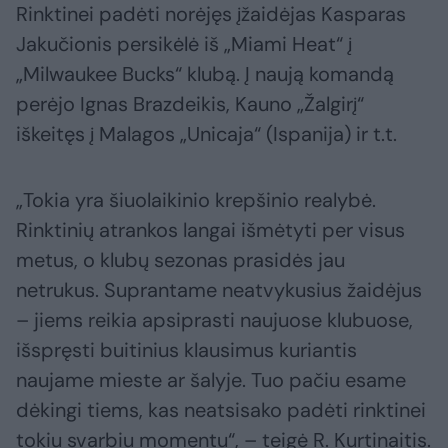
Rinktinei padėti norėjęs įžaidėjas Kasparas
Jakučionis persikėlė iš „Miami Heat“ į
„Milwaukee Bucks“ klubą. Į naują komandą
perėjo Ignas Brazdeikis, Kauno „Žalgirį“
iškeitęs į Malagos „Unicaja“ (Ispanija) ir t.t.
„Tokia yra šiuolaikinio krepšinio realybė.
Rinktinių atrankos langai išmėtyti per visus
metus, o klubų sezonas prasidės jau
netrukus. Suprantame neatvykusius žaidėjus
– jiems reikia apsiprasti naujuose klubuose,
išspręsti buitinius klausimus kuriantis
naujame mieste ar šalyje. Tuo pačiu esame
dėkingi tiems, kas neatsisako padėti rinktinei
tokiu svarbiu momentu“, – teigė R. Kurtinaitis.