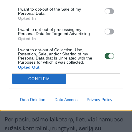
I want to opt-out of the Sale of my
Personal Data.
Opted In
I want to opt-out of processing my
Personal Data for Targeted Advertising.
Opted In
Daugiau nuotraukų (1)
I want to opt-out of Collection, Use,
Retention, Sale, and/or Sharing of my
Personal Data that Is Unrelated with the
Purposes for which it was collected.
Paskutiniu momentu iš kandidatų sąrašo
Opted Out
iškrito Arnas Butkevičius, kuriam atsinaujino
CONFIRM
senos traumos padariniai. Į nacionalinę ekipą
po dviejų metų pertraukos grįžta vidurio
puolėjas Donatas Motiejūnas.
Data Deletion
Data Access
Privacy Policy
Per pasiruošimo laikotarpį lietuviai namuose
sužais kontrolinių rungtynių seriją su