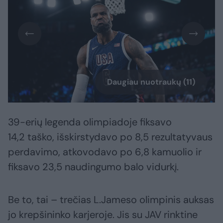
Daugiau nuotraukų (11)
39-erių legenda olimpiadoje fiksavo
14,2 taško, išskirstydavo po 8,5 rezultatyvaus
perdavimo, atkovodavo po 6,8 kamuolio ir
fiksavo 23,5 naudingumo balo vidurkį.
Be to, tai – trečias L.Jameso olimpinis auksas
jo krepšininko karjeroje. Jis su JAV rinktine