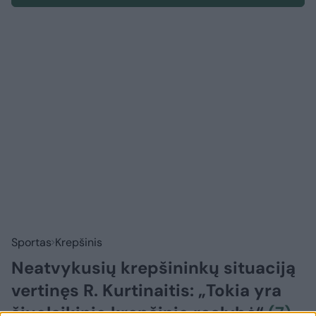
Sportas
Krepšinis
Neatvykusių krepšininkų situaciją
vertinęs R. Kurtinaitis: „Tokia yra
šiuolaikinio krepšinio realybė“
(7)