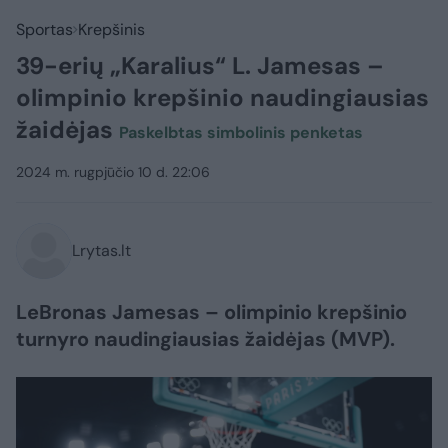
Sportas
Krepšinis
39-erių „Karalius“ L. Jamesas –
olimpinio krepšinio naudingiausias
žaidėjas
Paskelbtas simbolinis penketas
2024 m. rugpjūčio 10 d. 22:06
Lrytas.lt
LeBronas Jamesas – olimpinio krepšinio
turnyro naudingiausias žaidėjas (MVP).