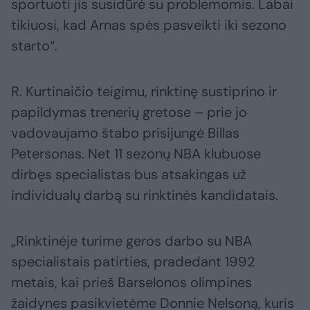
sportuoti jis susidūrė su problemomis. Labai
tikiuosi, kad Arnas spės pasveikti iki sezono
starto“.
R. Kurtinaičio teigimu, rinktinę sustiprino ir
papildymas trenerių gretose – prie jo
vadovaujamo štabo prisijungė Billas
Petersonas. Net 11 sezonų NBA klubuose
dirbęs specialistas bus atsakingas už
individualų darbą su rinktinės kandidatais.
„Rinktinėje turime geros darbo su NBA
specialistais patirties, pradedant 1992
metais, kai prieš Barselonos olimpines
žaidynes pasikvietėme Donnie Nelsoną, kuris