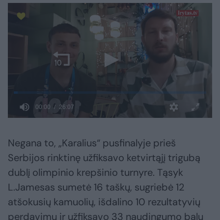
Negana to, „Karalius“ pusfinalyje prieš
Serbijos rinktinę užfiksavo ketvirtąjį trigubą
dublį olimpinio krepšinio turnyre. Tąsyk
L.Jamesas sumetė 16 taškų, sugriebė 12
atšokusių kamuolių, išdalino 10 rezultatyvių
perdavimų ir užfiksavo 33 naudingumo balų