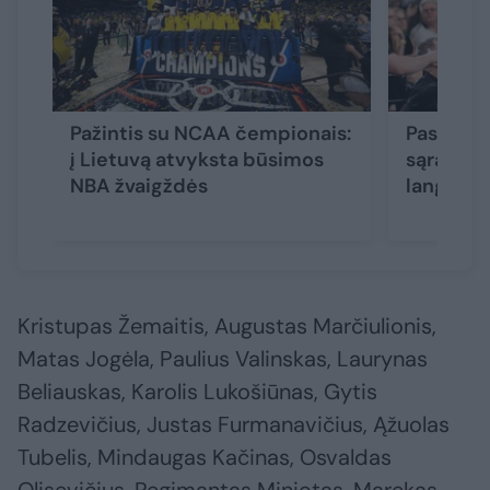
Pažintis su NCAA čempionais:
Paskelbt
į Lietuvą atvyksta būsimos
sąrašas 
NBA žvaigždės
langui
(3
Kristupas Žemaitis, Augustas Marčiulionis,
Matas Jogėla, Paulius Valinskas, Laurynas
Beliauskas, Karolis Lukošiūnas, Gytis
Radzevičius, Justas Furmanavičius, Ąžuolas
Tubelis, Mindaugas Kačinas, Osvaldas