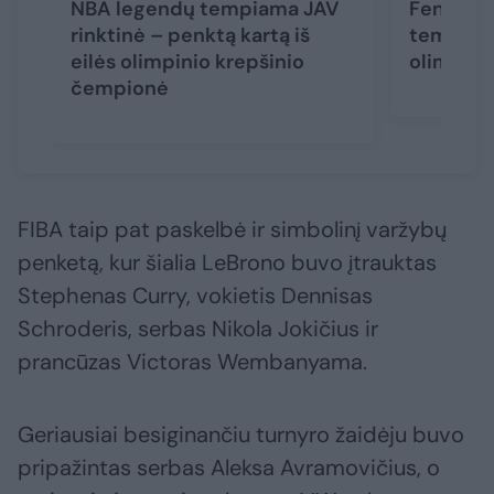
NBA legendų tempiama JAV
Fenomena
rinktinė – penktą kartą iš
tempiami
eilės olimpinio krepšinio
olimpinę
čempionė
FIBA taip pat paskelbė ir simbolinį varžybų
penketą, kur šialia LeBrono buvo įtrauktas
Stephenas Curry, vokietis Dennisas
Schroderis, serbas Nikola Jokičius ir
prancūzas Victoras Wembanyama.
Geriausiai besiginančiu turnyro žaidėju buvo
pripažintas serbas Aleksa Avramovičius, o