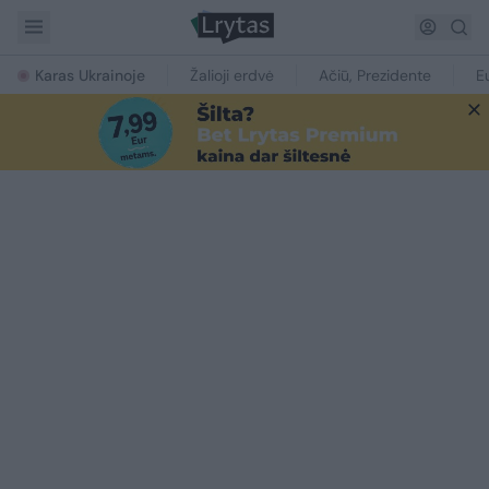
Karas Ukrainoje
Žalioji erdvė
Ačiū, Prezidente
E