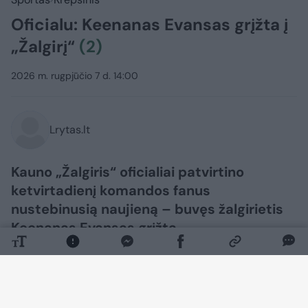
Oficialu: Keenanas Evansas grįžta į
„Žalgirį“
(2)
2026 m. rugpjūčio 7 d. 14:00
Lrytas.lt
Kauno „Žalgiris“ oficialiai patvirtino
ketvirtadienį komandos fanus
nustebinusią naujieną – buvęs žalgirietis
Keenanas Evansas grįžta.