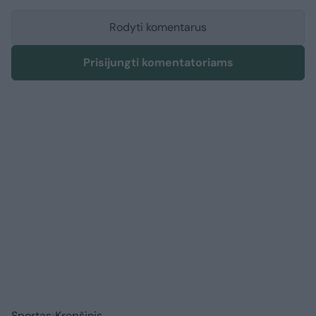
Rodyti komentarus
Prisijungti komentatoriams
Sportas
Krepšinis