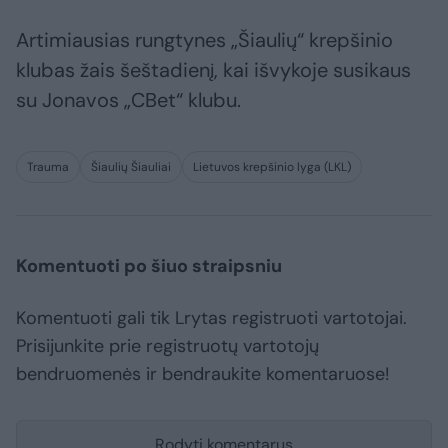
Artimiausias rungtynes „Šiaulių“ krepšinio
klubas žais šeštadienį, kai išvykoje susikaus
su Jonavos „CBet“ klubu.
Trauma
Šiaulių Šiauliai
Lietuvos krepšinio lyga (LKL)
Komentuoti po šiuo straipsniu
Komentuoti gali tik Lrytas registruoti vartotojai.
Prisijunkite prie registruotų vartotojų
bendruomenės ir bendraukite komentaruose!
Rodyti komentarus