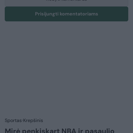
Prisijungti komentatoriams
Sportas
Krepšinis
Mirė penkiskart NBA ir pasaulio