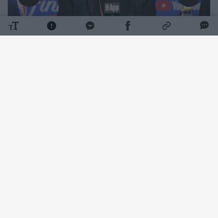
Daugiau nuotraukų (1)
Į krepšinio šlovės muziejų įtrauktai legendai
buvo 86-eriui. Mirties priežastis kol kas nėra
atskleidžiama.
D. Nelsonas rungtyniaudamas „Boston
Celtics“ komandoje net penkis kartus tapo
NBA čempionu.
Vėliau strategas net 3 kartus buvo išrinktas