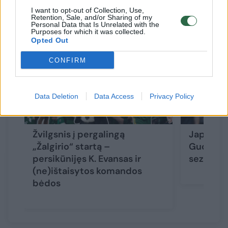
Susiję straipsniai
I want to opt-out of Collection, Use,
Retention, Sale, and/or Sharing of my
Personal Data that Is Unrelated with the
Purposes for which it was collected.
Opted Out
CONFIRM
Data Deletion
Data Access
Privacy Policy
Žvilgsnis į pergalingą
Japonijo
„Žalgirio“ startą –
Gudaičio
persikūnijęs K. Evansas ir
sezono s
(ne)ištaisytos komandos
bėdos