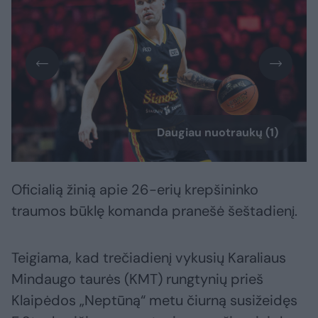
Daugiau nuotraukų (1)
Oficialią žinią apie 26-erių krepšininko
traumos būklę komanda pranešė šeštadienį.
Teigiama, kad trečiadienį vykusių Karaliaus
Mindaugo taurės (KMT) rungtynių prieš
Klaipėdos „Neptūną“ metu čiurną susižeidęs