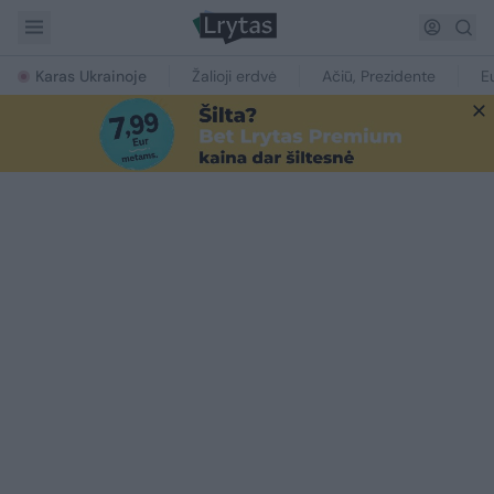
Karas Ukrainoje
Žalioji erdvė
Ačiū, Prezidente
E