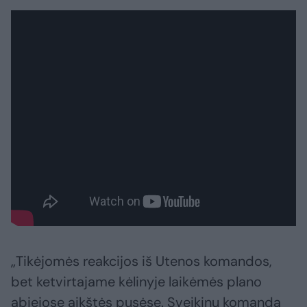
„Tikėjomės reakcijos iš Utenos komandos,
bet ketvirtajame kėlinyje laikėmės plano
abiejose aikštės pusėse. Sveikinu komandą