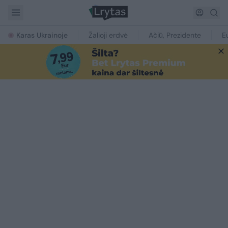
Karas Ukrainoje
Žalioji erdvė
Ačiū, Prezidente
E