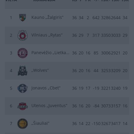
Kauno „Žalgiris“
1
36
34
2
642
3286
2644
34
Vilniaus „Rytas“
2
36
29
7
317
3350
3033
29
Panevėžio „Lietkabelis“
3
36
20
16
85
3006
2921
20
„Wolves“
4
36
20
16
44
3253
3209
20
Jonavos „Cbet“
5
36
19
17
-19
3221
3240
19
Utenos „Juventus“
6
36
16
20
-84
3073
3157
16
„Šiauliai“
7
36
14
22
-150
3267
3417
14