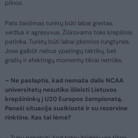
pilnos.
Pats žaidimas turėtų būti labai greitas,
veržlus ir agresyvus. Žiūrovams toks krepšinis
patinka. Turėtų būti labai įdomios rungtynės.
Jose galbūt nebus ypatingų taktikų, bet
gražių ir efektingų momentų tikrai netrūks.
– Ne paslaptis, kad nemaža dalis NCAA
universitetų nesutiko išleisti Lietuvos
krepšininkų į U20 Europos čempionatą.
Panaši situacija susiklostė ir su rezervine
rinktine. Kas tai lėmė?
– Turiu pasakyti, kad tokių žaidėjų yra tikrai