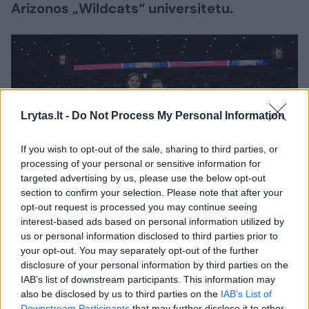
Arizonos „Wildcats“ universitetu.
Lrytas.lt -
Do Not Process My Personal Information
If you wish to opt-out of the sale, sharing to third parties, or
processing of your personal or sensitive information for
targeted advertising by us, please use the below opt-out
section to confirm your selection. Please note that after your
Daugiau nuotraukų (1)
opt-out request is processed you may continue seeing
interest-based ads based on personal information utilized by
us or personal information disclosed to third parties prior to
Rugpjūčio 24 d. Utenoje rezervinės rinktinės
your opt-out. You may separately opt-out of the further
disclosure of your personal information by third parties on the
laukia dar vienas rimtas egzaminas – akistata
IAB’s list of downstream participants. This information may
su dabartine NCAA čempione Mičigano
also be disclosed by us to third parties on the
IAB’s List of
Downstream Participants
that may further disclose it to other