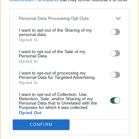
„Wolverines“ komanda.
third parties.
Personal Data Processing Opt Outs
Bilietai į šias kontrolines rungtynes sparčiai
I want to opt-out of the Sharing of my
tirpsta, o juos galite įsigyti čia. Ten pat dar
personal data.
Opted In
galima įsigyti ir bilietus į pagrindinės vyrų
rinktinės kontrolinius mūšius su NCAA
I want to opt-out of the Sale of my
Personal Data.
ekipomis bei Estijos nacionaline komanda.
Opted In
Taip pat pekyboje jau pasirodė ir bilietai į
I want to opt-out of processing my
Personal Data for Targeted Advertising.
pasaulio čempionato atrankos mūšį
Opted In
rugpjūčio 31 d. Vilniuje su Bosnijos ir
I want to opt-out of Collection, Use,
Hercegovinos rinktine.
Retention, Sale, and/or Sharing of my
Personal Data that Is Unrelated with the
Purposes for which it was collected.
Opted Out
LTU.BASKETBALL svetainė su Lietuvos
CONFIRM
rezervinės rinktinės treneriu M. Lukošiumi
kalbėjosi apie pasirinktą dvyliktuką,