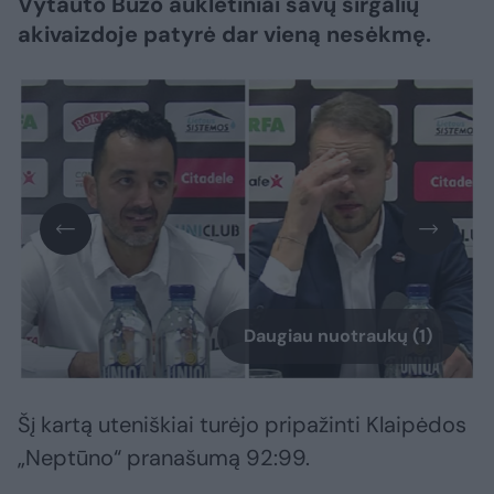
Vytauto Buzo auklėtiniai savų sirgalių
akivaizdoje patyrė dar vieną nesėkmę.
Daugiau nuotraukų (1)
Šį kartą uteniškiai turėjo pripažinti Klaipėdos
„Neptūno“ pranašumą 92:99.