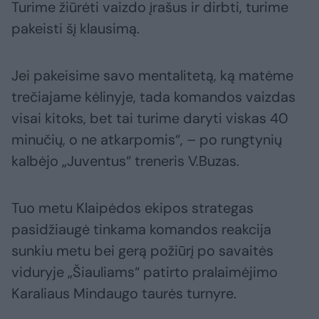
Turime žiūrėti vaizdo įrašus ir dirbti, turime
pakeisti šį klausimą.
Jei pakeisime savo mentalitetą, ką matėme
trečiajame kėlinyje, tada komandos vaizdas
visai kitoks, bet tai turime daryti viskas 40
minučių, o ne atkarpomis“, – po rungtynių
kalbėjo „Juventus“ treneris V.Buzas.
Tuo metu Klaipėdos ekipos strategas
pasidžiaugė tinkama komandos reakcija
sunkiu metu bei gerą požiūrį po savaitės
viduryje „Šiauliams“ patirto pralaimėjimo
Karaliaus Mindaugo taurės turnyre.