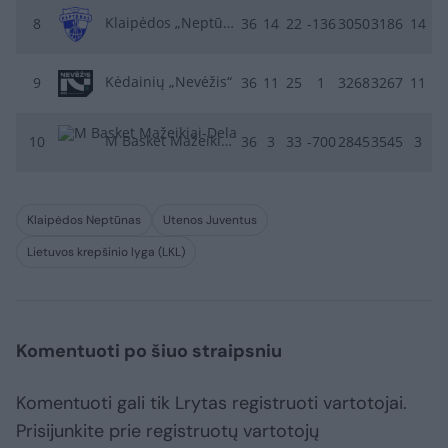
Klaipėdos „Neptūnas“
8
36
14
22
-136
3050
3186
14
Kėdainių „Nevėžis“
9
36
11
25
1
3268
3267
11
M Basket Mažeikiai-Delamode
10
36
3
33
-700
2845
3545
3
Klaipėdos Neptūnas
Utenos Juventus
Lietuvos krepšinio lyga (LKL)
Komentuoti po šiuo straipsniu
Komentuoti gali tik Lrytas registruoti vartotojai.
Prisijunkite prie registruotų vartotojų