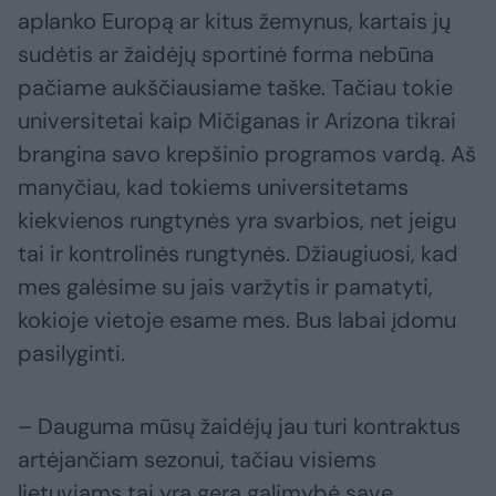
aplanko Europą ar kitus žemynus, kartais jų
sudėtis ar žaidėjų sportinė forma nebūna
pačiame aukščiausiame taške. Tačiau tokie
universitetai kaip Mičiganas ir Arizona tikrai
brangina savo krepšinio programos vardą. Aš
manyčiau, kad tokiems universitetams
kiekvienos rungtynės yra svarbios, net jeigu
tai ir kontrolinės rungtynės. Džiaugiuosi, kad
mes galėsime su jais varžytis ir pamatyti,
kokioje vietoje esame mes. Bus labai įdomu
pasilyginti.
– Dauguma mūsų žaidėjų jau turi kontraktus
artėjančiam sezonui, tačiau visiems
lietuviams tai yra gera galimybė save