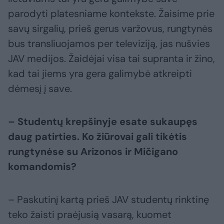
parodyti platesniame kontekste. Žaisime prie
savų sirgalių, prieš gerus varžovus, rungtynės
bus transliuojamos per televiziją, jas nušvies
JAV medijos. Žaidėjai visa tai supranta ir žino,
kad tai jiems yra gera galimybė atkreipti
dėmesį į save.
– Studentų krepšinyje esate sukaupęs
daug patirties. Ko žiūrovai gali tikėtis
rungtynėse su Arizonos ir Mičigano
komandomis?
– Paskutinį kartą prieš JAV studentų rinktinę
teko žaisti praėjusią vasarą, kuomet