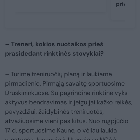
privilegi
– Treneri, kokios nuotaikos prieš
prasidedant rinktinės stovyklai?
– Turime treniruočių planą ir laukiame
pirmadienio. Pirmąją savaitę sportuosime
Druskininkuose. Su pagrindine rinktine vyks
aktyvus bendravimas ir jeigu jai kažko reikės,
pavyzdžiui, žaidybinės treniruotės,
atvažiuosime vieni pas kitus. Nuo rugpjūčio
17 d. sportuosime Kaune, o vėliau laukia
rungtynės Jonavoje ir Utenoje su NCAA