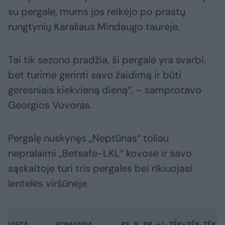
su pergale, mums jos reikėjo po prastų
rungtynių Karaliaus Mindaugo taurėje.
Tai tik sezono pradžia, ši pergalė yra svarbi,
bet turime gerinti savo žaidimą ir būti
geresniais kiekvieną dieną“, – samprotavo
Georgios Vovoras.
Pergalę nuskynęs „Neptūnas“ toliau
nepralaimi „Betsafe-LKL“ kovose ir savo
sąskaitoje turi tris pergales bei rikiuojasi
lentelės viršūnėje.
VIETA
KOMANDA
RS
P
PR
+/-
TŠK+
TŠK-
TŠK