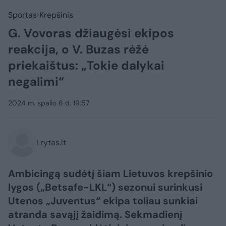
Sportas
Krepšinis
G. Vovoras džiaugėsi ekipos
reakcija, o V. Buzas rėžė
priekaištus: „Tokie dalykai
negalimi“
2024 m. spalio 6 d. 19:57
Lrytas.lt
Ambicingą sudėtį šiam Lietuvos krepšinio
lygos („Betsafe-LKL“) sezonui surinkusi
Utenos „Juventus“ ekipa toliau sunkiai
atranda savąjį žaidimą. Sekmadienį