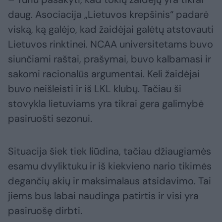
daug. Asociacija „Lietuvos krepšinis“ padarė
viską, ką galėjo, kad žaidėjai galėtų atstovauti
Lietuvos rinktinei. NCAA universitetams buvo
siunčiami raštai, prašymai, buvo kalbamasi ir
sakomi racionalūs argumentai. Keli žaidėjai
buvo neišleisti ir iš LKL klubų. Tačiau ši
stovykla lietuviams yra tikrai gera galimybė
pasiruošti sezonui.
Situacija šiek tiek liūdina, tačiau džiaugiamės
esamu dvyliktuku ir iš kiekvieno nario tikimės
degančių akių ir maksimalaus atsidavimo. Tai
jiems bus labai naudinga patirtis ir visi yra
pasiruošę dirbti.