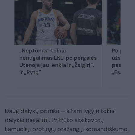
„Neptūnas“ toliau
Po pralai
nenugalimas LKL: po pergalės
užsipuol
Utenoje jau lenkia ir „Žalgirį“,
pasigedu
ir „Rytą“
„Esate v
Daug dalykų prirūko – šitam lygyje tokie
dalykai negalimi. Pritrūko atsikovotų
kamuolių, protingų pražangų, komandiškumo.