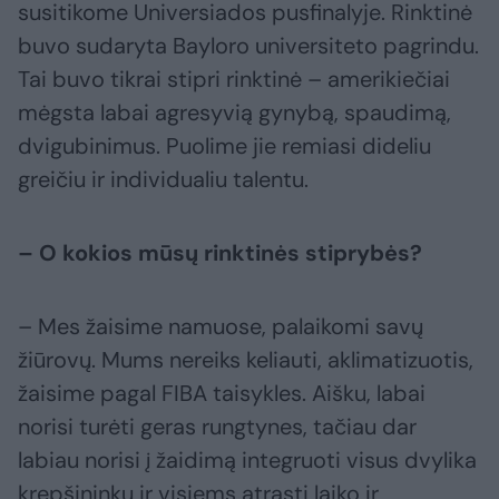
susitikome Universiados pusfinalyje. Rinktinė
buvo sudaryta Bayloro universiteto pagrindu.
Tai buvo tikrai stipri rinktinė – amerikiečiai
mėgsta labai agresyvią gynybą, spaudimą,
dvigubinimus. Puolime jie remiasi dideliu
greičiu ir individualiu talentu.
– O kokios mūsų rinktinės stiprybės?
– Mes žaisime namuose, palaikomi savų
žiūrovų. Mums nereiks keliauti, aklimatizuotis,
žaisime pagal FIBA taisykles. Aišku, labai
norisi turėti geras rungtynes, tačiau dar
labiau norisi į žaidimą integruoti visus dvylika
krepšininkų ir visiems atrasti laiko ir