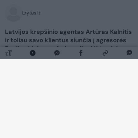
Lrytas.lt
Latvijos krepšinio agentas Artūras Kalnitis
ir toliau savo klientus siunčia į agresorės
Rusijos klubus, o federacija dėl to nieko
negali padaryti.