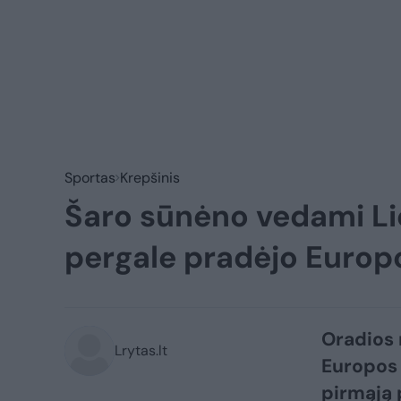
Sportas
Krepšinis
Šaro sūnėno vedami Li
pergale pradėjo Euro
Oradios 
Lrytas.lt
Europos 
pirmąją 