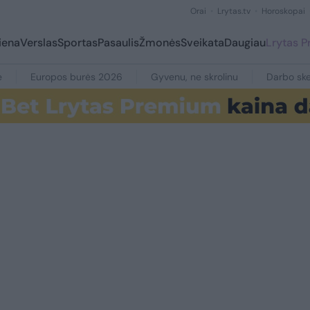
Orai
Lrytas.tv
Horoskopai
iena
Verslas
Sportas
Pasaulis
Žmonės
Sveikata
Daugiau
Lrytas 
e
Europos burės 2026
Gyvenu, ne skrolinu
Darbo ske