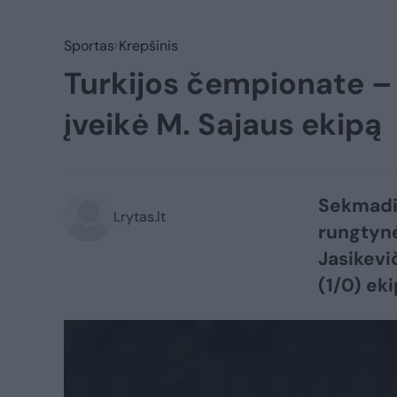
Sportas
Krepšinis
Turkijos čempionate – 
įveikė M. Sajaus ekipą
Sekmadie
Lrytas.lt
rungtyn
Jasikevi
(1/0) eki