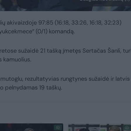
ų akivaizdoje 97:85 (16:18, 33:26, 16:18, 32:23)
uyukcekmece“ (0/1) komandą.
retose sužaidė 21 tašką įmetęs Sertačas Šanli, tu
s kamuolius.
utoglu, rezultatyvias rungtynes sužaidė ir latvis
jo pelnydamas 19 taškų.