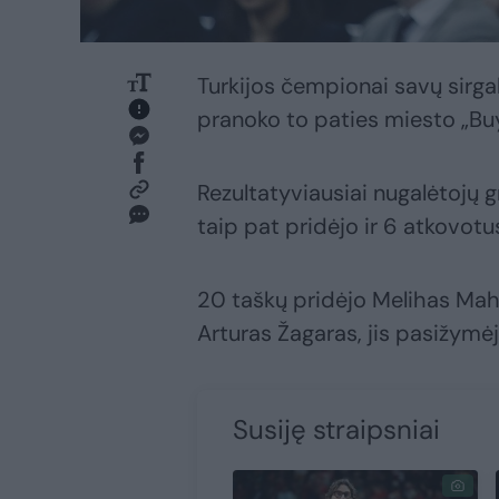
Turkijos čempionai savų sirgali
pranoko to paties miesto „B
Rezultatyviausiai nugalėtojų g
taip pat pridėjo ir 6 atkovotu
20 taškų pridėjo Melihas Mahm
Arturas Žagaras, jis pasižymė
Susiję straipsniai