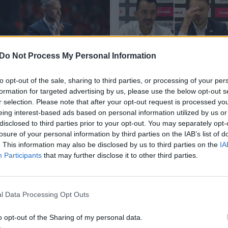
Do Not Process My Personal Information
Nemalonų A.
G. Vovoras džiaugėsi
to opt-out of the sale, sharing to third parties, or processing of your per
Trinchieri elgesį
ekipos reakcija, o V.
formation for targeted advertising by us, please use the below opt-out s
įvertinęs G. Žibėnas
Buzas rėžė
r selection. Please note that after your opt-out request is processed y
užsiminė apie
priekaištus: „Tokie
eing interest-based ads based on personal information utilized by us or
miglotą ateitį
dalykai negalimi“
disclosed to third parties prior to your opt-out. You may separately opt-
rinktinėje
(3)
losure of your personal information by third parties on the IAB’s list of
. This information may also be disclosed by us to third parties on the
IA
Participants
that may further disclose it to other third parties.
l Data Processing Opt Outs
per 21 minutę įmetė 6 taškus (3/3 dvit.), atkovojo
vius perdavimus ir surinko 13 naudingumo balų.
o opt-out of the Sharing of my personal data.