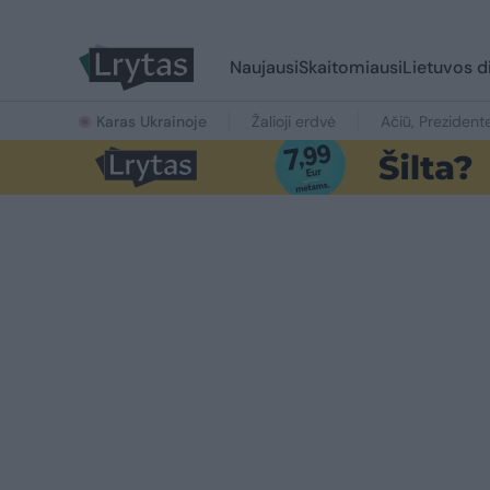
Naujausi
Skaitomiausi
Lietuvos d
Karas Ukrainoje
Žalioji erdvė
Ačiū, Prezident