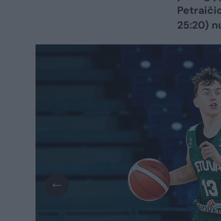
Petraičio
25:20) nu