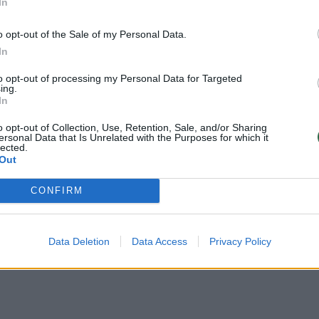
In
o lyga
Stambulo Fenerbahce
Rodyti daugiau žymių
o opt-out of the Sale of my Personal Data.
In
to opt-out of processing my Personal Data for Targeted
ing.
In
o opt-out of Collection, Use, Retention, Sale, and/or Sharing
uoti vartotojai. Prisijunkite prie registruotų vartotojų
ersonal Data that Is Unrelated with the Purposes for which it
lected.
omentaruose!
Out
CONFIRM
Prisijungti komentatoria
Data Deletion
Data Access
Privacy Policy