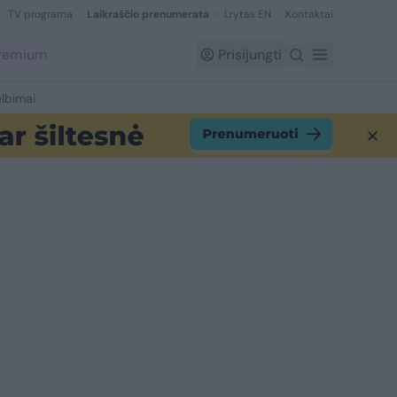
TV programa
Laikraščio prenumerata
Lrytas EN
Kontaktai
Premium
Prisijungti
lbimai