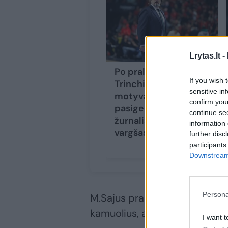
Lrytas.lt -
Po pralaimėjimo A.
If you wish 
Trinchieri užsipuolė
sensitive in
motyvacijos
confirm you
pasigedusius
continue se
žurnalistus: „Esate
information 
vargšas žmogus“
(4)
further disc
participants
Downstream 
Persona
M.Sajus pralaimėtojų ekipoje 
kamuolius, atliko 2 rezultaty
I want t