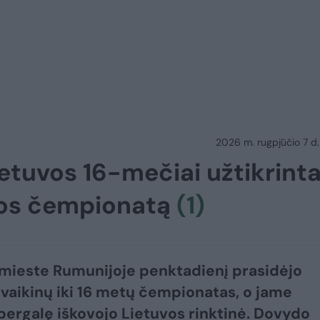
2026 m. rugpjūčio 7 d.
etuvos 16-mečiai užtikrint
pos čempionatą
(1)
mieste Rumunijoje penktadienį prasidėjo
vaikinų iki 16 metų čempionatas, o jame
pergalę iškovojo Lietuvos rinktinė. Dovydo