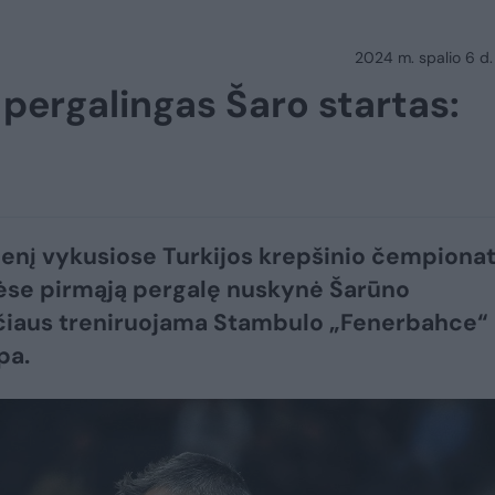
2024 m. spalio 6 d.
pergalingas Šaro startas:
nį vykusiose Turkijos krepšinio čempiona
ėse pirmąją pergalę nuskynė Šarūno
čiaus treniruojama Stambulo „Fenerbahce“
pa.