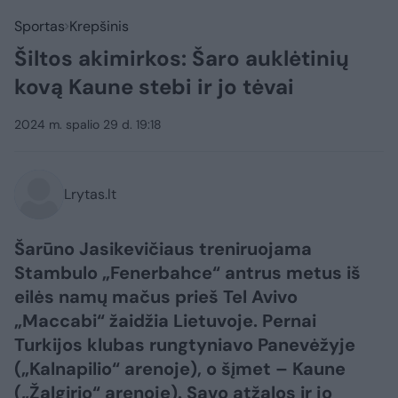
Sportas
Krepšinis
Šiltos akimirkos: Šaro auklėtinių
kovą Kaune stebi ir jo tėvai
2024 m. spalio 29 d. 19:18
Lrytas.lt
Šarūno Jasikevičiaus treniruojama
Stambulo „Fenerbahce“ antrus metus iš
eilės namų mačus prieš Tel Avivo
„Maccabi“ žaidžia Lietuvoje. Pernai
Turkijos klubas rungtyniavo Panevėžyje
(„Kalnapilio“ arenoje), o šįmet – Kaune
(„Žalgirio“ arenoje). Savo atžalos ir jo