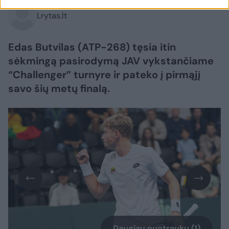
Lrytas.lt
Edas Butvilas (ATP-268) tęsia itin
sėkmingą pasirodymą JAV vykstančiame
“Challenger” turnyre ir pateko į pirmąjį
savo šių metų finalą.
Daugiau nuotraukų (1)