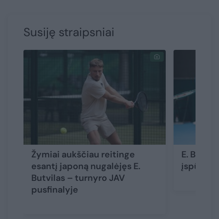
Susiję straipsniai
Žymiai aukščiau reitinge
E. Butvil
esantį japoną nugalėjęs E.
įspūding
Butvilas – turnyro JAV
pusfinalyje