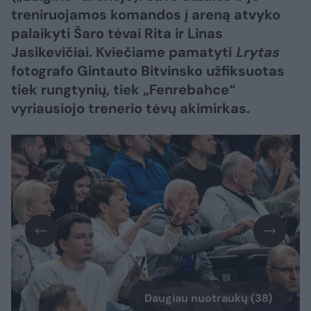
treniruojamos komandos į areną atvyko
palaikyti Šaro tėvai Rita ir Linas
Jasikevičiai. Kviečiame pamatyti
Lrytas
fotografo Gintauto Bitvinsko užfiksuotas
tiek rungtynių, tiek „Fenrebahce“
vyriausiojo trenerio tėvų akimirkas.
Daugiau nuotraukų (38)