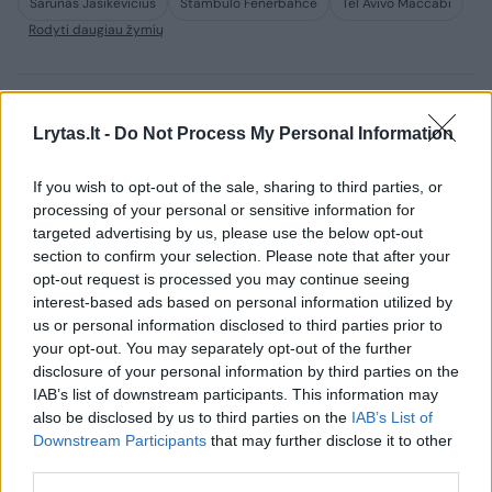
Šarūnas Jasikevičius
Stambulo Fenerbahce
Tel Avivo Maccabi
Rodyti daugiau žymių
Komentuoti po šiuo straipsniu
Lrytas.lt -
Do Not Process My Personal Information
Komentuoti gali tik Lrytas registruoti vartotojai.
If you wish to opt-out of the sale, sharing to third parties, or
processing of your personal or sensitive information for
Prisijunkite prie registruotų vartotojų
targeted advertising by us, please use the below opt-out
bendruomenės ir bendraukite komentaruose!
section to confirm your selection. Please note that after your
opt-out request is processed you may continue seeing
interest-based ads based on personal information utilized by
Rodyti komentarus
us or personal information disclosed to third parties prior to
your opt-out. You may separately opt-out of the further
disclosure of your personal information by third parties on the
Prisijungti komentatoriams
IAB’s list of downstream participants. This information may
also be disclosed by us to third parties on the
IAB’s List of
Downstream Participants
that may further disclose it to other
third parties.