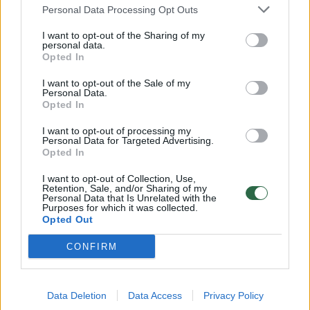
Personal Data Processing Opt Outs
I want to opt-out of the Sharing of my
personal data.
Opted In
I want to opt-out of the Sale of my
Personal Data.
Opted In
I want to opt-out of processing my
Personal Data for Targeted Advertising.
Opted In
Sportas
Kitos naujienos
I want to opt-out of Collection, Use,
Retention, Sale, and/or Sharing of my
Buvusią 23-ąją raketę įveikęs E.
Personal Data that Is Unrelated with the
Purposes for which it was collected.
Opted Out
Butvilas prasibrovė į „Challenger“
turnyro finalą
CONFIRM
2026 m. rugpjūčio 9 d. 05:47
Data Deletion
Data Access
Privacy Policy