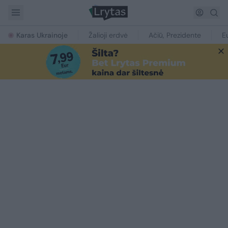
Karas Ukrainoje
Žalioji erdvė
Ačiū, Prezidente
E