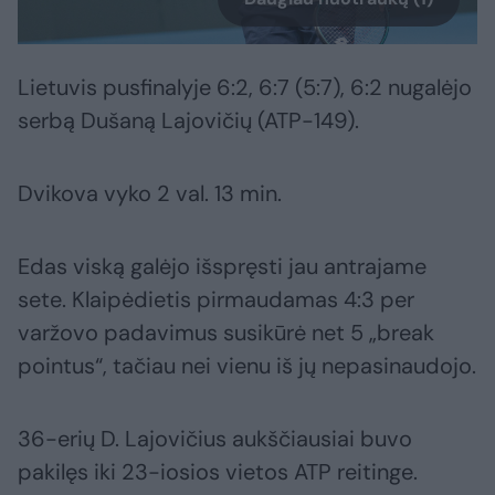
Lietuvis pusfinalyje 6:2, 6:7 (5:7), 6:2 nugalėjo
serbą Dušaną Lajovičių (ATP-149).
Dvikova vyko 2 val. 13 min.
Edas viską galėjo išspręsti jau antrajame
sete. Klaipėdietis pirmaudamas 4:3 per
varžovo padavimus susikūrė net 5 „break
pointus“, tačiau nei vienu iš jų nepasinaudojo.
36-erių D. Lajovičius aukščiausiai buvo
pakilęs iki 23-iosios vietos ATP reitinge.