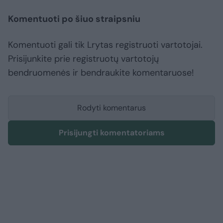
Komentuoti po šiuo straipsniu
Komentuoti gali tik Lrytas registruoti vartotojai.
Prisijunkite prie registruotų vartotojų
bendruomenės ir bendraukite komentaruose!
Rodyti komentarus
Prisijungti komentatoriams