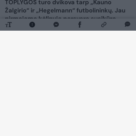
TOPLYGOS turo dvikova tarp „Kauno
Žalgirio“ ir „Hegelmann“ futbolininkų. Jau
pirmajame kėlinyje persvarą susikūrę
kauniečiai šventė pergalę rezultatu 2:0
(2:0).
Daugiau nuotraukų (12)