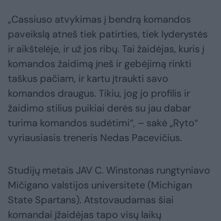
„Cassiuso atvykimas į bendrą komandos
paveikslą atneš tiek patirties, tiek lyderystės
ir aikštelėje, ir už jos ribų. Tai žaidėjas, kuris į
komandos žaidimą įneš ir gebėjimą rinkti
taškus pačiam, ir kartu įtraukti savo
komandos draugus. Tikiu, jog jo profilis ir
žaidimo stilius puikiai derės su jau dabar
turima komandos sudėtimi“, – sakė „Ryto“
vyriausiasis treneris Nedas Pacevičius.
Studijų metais JAV C. Winstonas rungtyniavo
Mičigano valstijos universitete (Michigan
State Spartans). Atstovaudamas šiai
komandai įžaidėjas tapo visų laikų