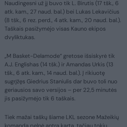
Naudingesni už jį buvo tik L. Birutis (17 tšk., 6
atk. kam., 27 naud. bal.) bei Lukas Lekavičius
(8 tšk., 6 rez. perd., 4 atk. kam., 20 naud. bal.).
Taškais pasižymėjo visas Kauno ekipos
dvyliktukas.
„M Basket-Delamode“ gretose išsiskyrė tik
A.J. Englishas (14 tšk.) ir Amandas Urkis (13
tšk., 6 atk. kam., 14 naud. bal.). Į rikiuotę
sugrįžęs Giedrius Staniulis dar buvo toli nuo
geriausios savo versijos – per 22,5 minutės
jis pasižymėjo tik 6 taškais.
Tiek mažai taškų šiame LKL sezone Mažeikių
komanda pelnė antrą kartą, tačiau tokiu