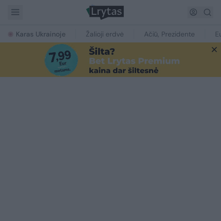
Karas Ukrainoje
Žalioji erdvė
Ačiū, Prezidente
E