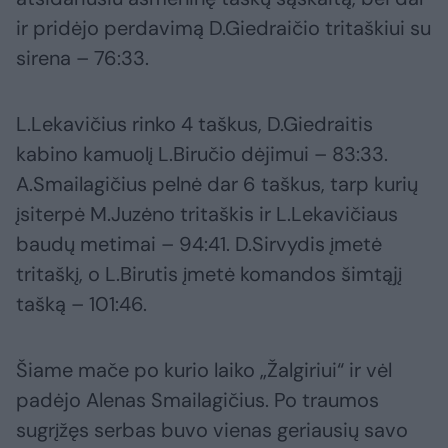
ir pridėjo perdavimą D.Giedraičio tritaškiui su
sirena – 76:33.
L.Lekavičius rinko 4 taškus, D.Giedraitis
kabino kamuolį L.Biručio dėjimui – 83:33.
A.Smailagičius pelnė dar 6 taškus, tarp kurių
įsiterpė M.Juzėno tritaškis ir L.Lekavičiaus
baudų metimai – 94:41. D.Sirvydis įmetė
tritaškį, o L.Birutis įmetė komandos šimtąjį
tašką – 101:46.
Šiame mače po kurio laiko „Žalgiriui“ ir vėl
padėjo Alenas Smailagičius. Po traumos
sugrįžęs serbas buvo vienas geriausių savo