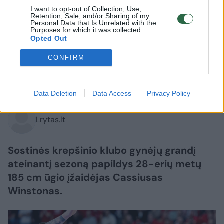
I want to opt-out of Collection, Use,
Retention, Sale, and/or Sharing of my
Personal Data that Is Unrelated with the
Sportas
Krepšinis
Purposes for which it was collected.
Opted Out
Prie „Ryto“ prisijungė Eurolygoje ir
Europos taurėje žibėjęs gynėjas
CONFIRM
2026 m. rugpjūčio 9 d. 07:05
Data Deletion
Data Access
Privacy Policy
Lrytas.lt
Sostinės krepšinio klubo gynėjų grandį
ateinantį sezoną papildys 28-erių metų
185 cm ūgio įžaidėjas Cassiusas
Winstonas.