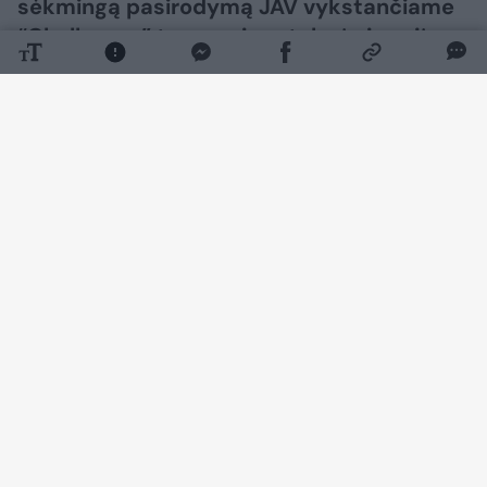
sėkmingą pasirodymą JAV vykstančiame
“Challenger” turnyre ir pateko į pirmąjį
savo šių metų finalą.
Daugiau nuotraukų (1)
Lietuvis pusfinalyje 6:2, 6:7 (5:7), 6:2 nugalėjo
serbą Dušaną Lajovičių (ATP-149).