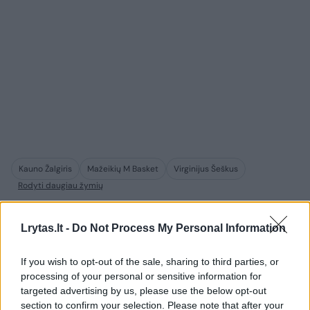
Kauno Žalgiris
Mažeikių M Basket
Virginijus Šeškus
Rodyti daugiau žymių
Lrytas.lt -
Do Not Process My Personal Information
Komentuoti po šiuo straipsniu
If you wish to opt-out of the sale, sharing to third parties, or
processing of your personal or sensitive information for
Komentuoti gali tik Lrytas registruoti vartotojai.
targeted advertising by us, please use the below opt-out
Prisijunkite prie registruotų vartotojų
section to confirm your selection. Please note that after your