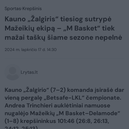
Sportas
Krepšinis
Kauno „Žalgiris“ tiesiog sutrypė
Mažeikių ekipą – „M Basket“ tiek
mažai taškų šiame sezone nepelnė
2024 m. lapkričio 17 d. 14:30
Lrytas.lt
Kauno „Žalgirio“ (7–2) komanda įsirašė dar
vieną pergalę „Betsafe-LKL“ čempionate.
Andrea Trinchieri auklėtiniai namuose
nugalėjo Mažeikių „M Basket–Delamode“
(1–8) krepšininkus 101:46 (26:8, 26:13,
24:12, 25:13).