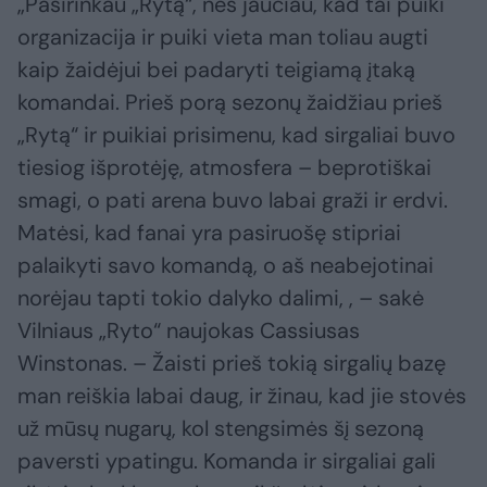
„Pasirinkau „Rytą“, nes jaučiau, kad tai puiki
organizacija ir puiki vieta man toliau augti
kaip žaidėjui bei padaryti teigiamą įtaką
komandai. Prieš porą sezonų žaidžiau prieš
„Rytą“ ir puikiai prisimenu, kad sirgaliai buvo
tiesiog išprotėję, atmosfera – beprotiškai
smagi, o pati arena buvo labai graži ir erdvi.
Matėsi, kad fanai yra pasiruošę stipriai
palaikyti savo komandą, o aš neabejotinai
norėjau tapti tokio dalyko dalimi, , – sakė
Vilniaus „Ryto“ naujokas Cassiusas
Winstonas. – Žaisti prieš tokią sirgalių bazę
man reiškia labai daug, ir žinau, kad jie stovės
už mūsų nugarų, kol stengsimės šį sezoną
paversti ypatingu. Komanda ir sirgaliai gali