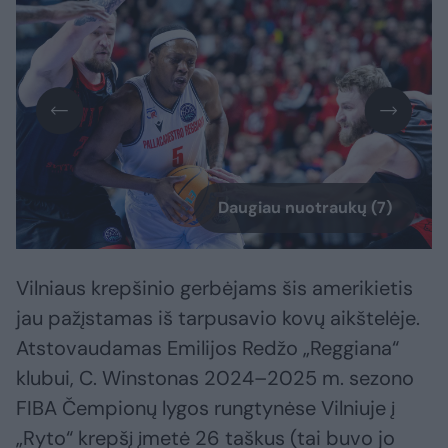
Daugiau nuotraukų (7)
Vilniaus krepšinio gerbėjams šis amerikietis
jau pažįstamas iš tarpusavio kovų aikštelėje.
Atstovaudamas Emilijos Redžo „Reggiana“
klubui, C. Winstonas 2024–2025 m. sezono
FIBA Čempionų lygos rungtynėse Vilniuje į
„Ryto“ krepšį įmetė 26 taškus (tai buvo jo