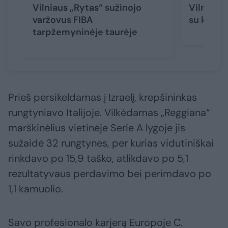
Vilniaus „Rytas“ sužinojo
Vilniaus 
varžovus FIBA
su klube 
tarpžemyninėje taurėje
Prieš persikeldamas į Izraelį, krepšininkas
rungtyniavo Italijoje. Vilkėdamas „Reggiana“
marškinėlius vietinėje Serie A lygoje jis
sužaidė 32 rungtynes, per kurias vidutiniškai
rinkdavo po 15,9 taško, atlikdavo po 5,1
rezultatyvaus perdavimo bei perimdavo po
1,1 kamuolio.
Savo profesionalo karjerą Europoje C.