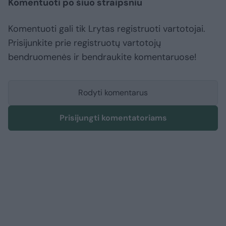
Komentuoti po šiuo straipsniu
Komentuoti gali tik Lrytas registruoti vartotojai.
Prisijunkite prie registruotų vartotojų
bendruomenės ir bendraukite komentaruose!
Rodyti komentarus
Prisijungti komentatoriams