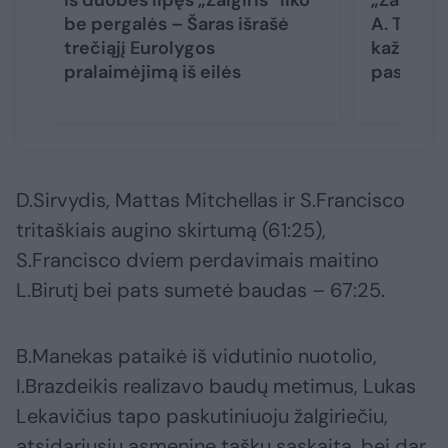
Iš duobės lipęs „Žalgiris“ liko
„Žalgiri
be pergalės – Šaras išrašė
A. Trinch
trečiąjį Eurolygos
kažką dar
pralaimėjimą iš eilės
pasikeis
D.Sirvydis, Mattas Mitchellas ir S.Francisco
tritaškiais augino skirtumą (61:25),
S.Francisco dviem perdavimais maitino
L.Birutį bei pats sumetė baudas – 67:25.
B.Manekas pataikė iš vidutinio nuotolio,
I.Brazdeikis realizavo baudų metimus, Lukas
Lekavičius tapo paskutiniuoju žalgiriečiu,
atsidariusiu asmeninę taškų sąskaitą, bei dar