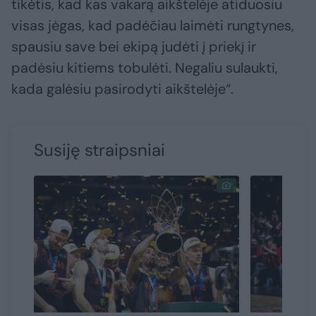
tikėtis, kad kas vakarą aikštelėje atiduosiu
visas jėgas, kad padėčiau laimėti rungtynes,
spausiu save bei ekipą judėti į priekį ir
padėsiu kitiems tobulėti. Negaliu sulaukti,
kada galėsiu pasirodyti aikštelėje“.
Susiję straipsniai