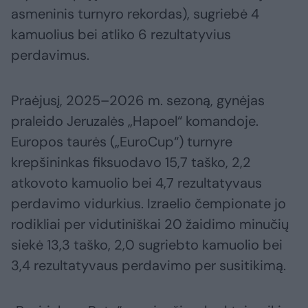
asmeninis turnyro rekordas), sugriebė 4
kamuolius bei atliko 6 rezultatyvius
perdavimus.
Praėjusį, 2025–2026 m. sezoną, gynėjas
praleido Jeruzalės „Hapoel“ komandoje.
Europos taurės („EuroCup“) turnyre
krepšininkas fiksuodavo 15,7 taško, 2,2
atkovoto kamuolio bei 4,7 rezultatyvaus
perdavimo vidurkius. Izraelio čempionate jo
rodikliai per vidutiniškai 20 žaidimo minučių
siekė 13,3 taško, 2,0 sugriebto kamuolio bei
3,4 rezultatyvaus perdavimo per susitikimą.