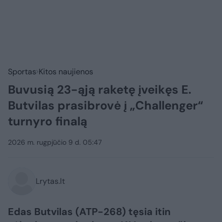
Sportas
Kitos naujienos
Buvusią 23-ąją raketę įveikęs E.
Butvilas prasibrovė į „Challenger“
turnyro finalą
2026 m. rugpjūčio 9 d. 05:47
Lrytas.lt
Edas Butvilas (ATP-268) tęsia itin