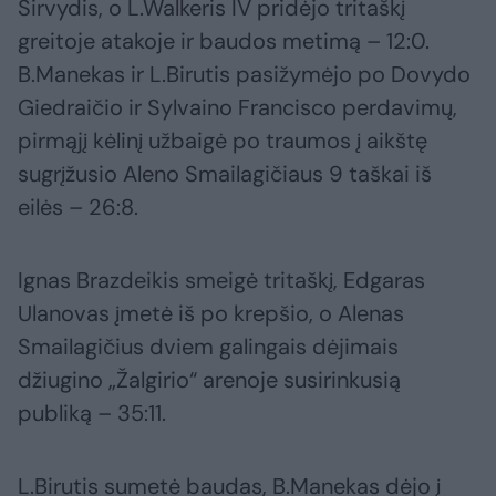
Sirvydis, o L.Walkeris IV pridėjo tritaškį
greitoje atakoje ir baudos metimą – 12:0.
B.Manekas ir L.Birutis pasižymėjo po Dovydo
Giedraičio ir Sylvaino Francisco perdavimų,
pirmąjį kėlinį užbaigė po traumos į aikštę
sugrįžusio Aleno Smailagičiaus 9 taškai iš
eilės – 26:8.
Ignas Brazdeikis smeigė tritaškį, Edgaras
Ulanovas įmetė iš po krepšio, o Alenas
Smailagičius dviem galingais dėjimais
džiugino „Žalgirio“ arenoje susirinkusią
publiką – 35:11.
L.Birutis sumetė baudas, B.Manekas dėjo į