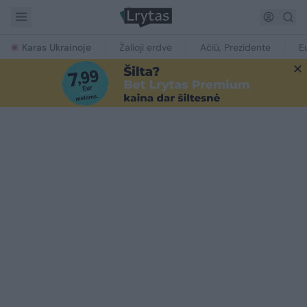
Karas Ukrainoje
Žalioji erdvė
Ačiū, Prezidente
E