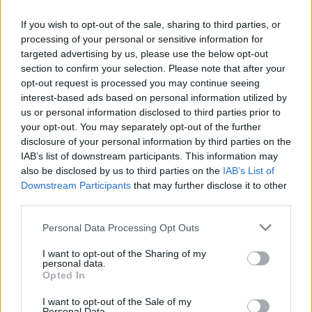
Susiję straipsniai
If you wish to opt-out of the sale, sharing to third parties, or
processing of your personal or sensitive information for
targeted advertising by us, please use the below opt-out
section to confirm your selection. Please note that after your
opt-out request is processed you may continue seeing
interest-based ads based on personal information utilized by
us or personal information disclosed to third parties prior to
your opt-out. You may separately opt-out of the further
disclosure of your personal information by third parties on the
IAB’s list of downstream participants. This information may
also be disclosed by us to third parties on the
IAB’s List of
Downstream Participants
that may further disclose it to other
„Superinių“ strategijų
Prieš dv
third parties.
nežadantis R. Kurtinaitis:
čempiona
„Turime nemažai ir neblogos
žvelgė į 
Personal Data Processing Opt Outs
informacijos“
„Betvark
I want to opt-out of the Sharing of my
personal data.
Opted In
I want to opt-out of the Sale of my
Personal Data.