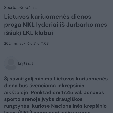
Sportas
Krepšinis
Lietuvos kariuomenės dienos
proga NKL lyderiai iš Jurbarko mes
iššūkį LKL klubui
2024 m. lapkričio 21 d. 11:08
Lrytas.lt
Šį savaitgalį minima Lietuvos kariuomenės
diena bus švenčiama ir krepšinio
aikštelėje. Penktadienį 17.45 val. Jonavos
sporto arenoje įvyks draugiškos
rungtynės, kuriose Nacionalinės krepšinio
lygos (NKL) čempionai ir šio sezono