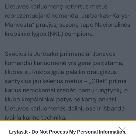
Lietuvos kariuomenę ketvirtus metus
reprezentuojanti komanda „Jurbarkas-Karys-
Manvesta“ praėjusį sezoną tapo Nacionalinės
krepšinio lygos (NKL) čempione.
Svečius iš Jurbarko priimančiai Jonavos
komandai kariuomenė yra gerai pažįstama,
klubas su Ruklos įgula palaiko draugiškus
santykius jau kelerius metus – „CBet“ priima
karius nemokamai stebėti namų rungtynių, o
klubo krepšininkai patys ne kartą lankėsi
Lietuvos kariuomenės daliniuose ir išbandė
įvairią karinę techniką.
Lrytas.lt -
Do Not Process My Personal Information