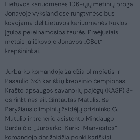
Lietuvos kariuomenės 106-ųjų metinių proga
Jonavoje vyksiančiose rungtynėse bus
kovojama dėl Lietuvos kariuomenės Ruklos
įgulos pereinamosios taurės. Praėjusiais
metais ją iškovojo Jonavos „CBet“
krepšininkai.
Jurbarko komandoje žaidžia olimpietis ir
Pasaulio 3x3 kariškių krepšinio čempionas
Krašto apsaugos savanorių pajėgų (KASP) 8-
os rinktinės eil. Gintautas Matulis. Be
Paryžiaus olimpinių žaidėjų prizininko G.
Matulio ir trenerio asistento Mindaugo
Barčaičio, „Jurbarko-Kario-Manvestos“
komandoje dar žaidžia penki kariškiai.