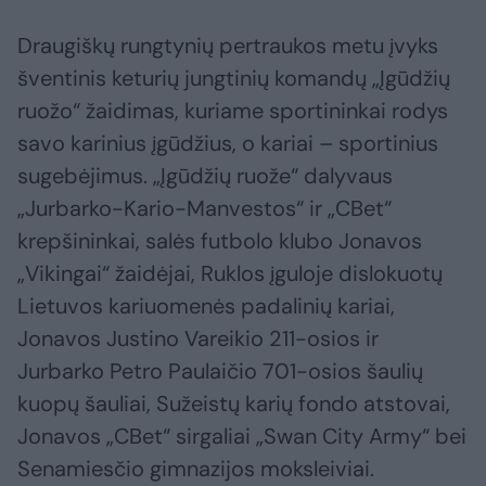
Draugiškų rungtynių pertraukos metu įvyks
šventinis keturių jungtinių komandų „Įgūdžių
ruožo“ žaidimas, kuriame sportininkai rodys
savo karinius įgūdžius, o kariai – sportinius
sugebėjimus. „Įgūdžių ruože“ dalyvaus
„Jurbarko-Kario-Manvestos“ ir „CBet“
krepšininkai, salės futbolo klubo Jonavos
„Vikingai“ žaidėjai, Ruklos įguloje dislokuotų
Lietuvos kariuomenės padalinių kariai,
Jonavos Justino Vareikio 211-osios ir
Jurbarko Petro Paulaičio 701-osios šaulių
kuopų šauliai, Sužeistų karių fondo atstovai,
Jonavos „CBet“ sirgaliai „Swan City Army“ bei
Senamiesčio gimnazijos moksleiviai.