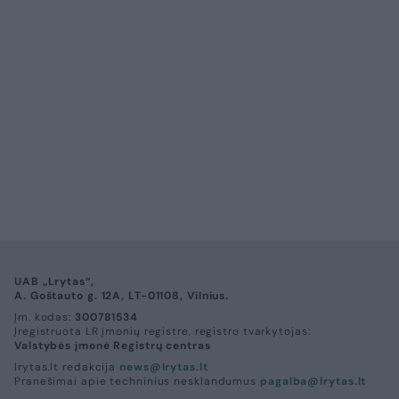
Sportas
Krepšinis
Aiškūs pirmieji „Žalgirio“ varžovai
draugiškų rungtynių cikle
2026 m. rugpjūčio 7 d. 07:05
zalgiris.lt
Sudėtį atnaujinęs Kauno „Žalgiris“ jau šį
mėnesį pradės ikisezoninių rungtynių