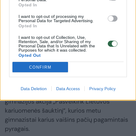
Opted In
Jurbarko klubas šiuo metu su 13 pergalių ir 3
pralaimėjimais yra NKL čempionato lyderis, o
I want to opt-out of processing my
Personal Data for Targeted Advertising.
Jonavos ekipa su 5 pergalėmis ir 4
Opted In
pralaimėjimais LKL pirmenybėse užima
I want to opt-out of Collection, Use,
Retention, Sale, and/or Sharing of my
penktąją vietą.
Personal Data that Is Unrelated with the
Purposes for which it was collected.
Opted Out
Jonavos sporto arenos prieigose nuo 15.30
CONFIRM
val. vyks karinės technikos ir ginklų paroda.
Arenos fojė vyks Lietuvos šaulių sąjungos
Data Deletion
Data Access
Privacy Policy
prisistatymas bei Jonavos Senamiesčio
gimnazijos akcija „Pasveikink Lietuvos
kariuomenės šauktinį“, kurios metu
gimnazistai karius vaišins pačių pagamintais
pyragais.