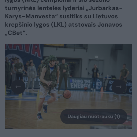
turnyrinės lentelės lyderiai „Jurbarkas-
Karys-Manvesta“ susitiks su Lietuvos
krepšinio lygos (LKL) atstovais Jonavos
„CBet“.
Daugiau nuotraukų (1)