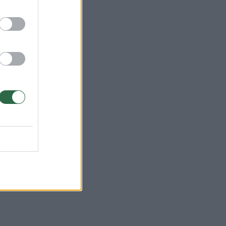
2015
žą