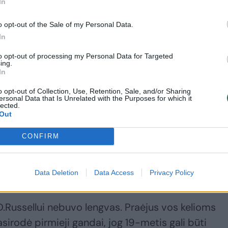
In
o opt-out of the Sale of my Personal Data.
In
A lygoje
to opt-out of processing my Personal Data for Targeted
ing.
In
alstija) kilęs D‘Angelo Russellas į NBA lygą žengė 
o opt-out of Collection, Use, Retention, Sale, and/or Sharing
Lakers“ gynėją pasikvietė antruoju šaukimu.
ersonal Data that Is Unrelated with the Purposes for which it
lected.
sužavėjęs dėl daugelio dalykų. Prieš naujokų bir
Out
su kiek mažiau atletiškais Jamesu Hardenu ar
CONFIRM
i visus sužavėjusi D.Russello savybė – atlikti
bėjimas teisingais sprendimais prisidėti prie
Data Deletion
Data Access
Privacy Policy
.Russellui nebuvo lengvas. Praėjus vos kelioms
irodė pirmieji gandai, jog 19-metis gali būti