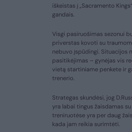
iškeistas į „Sacramento Kings
gandais.
Visgi pasiruošimas sezonui b
priverstas kovoti su traumomi
nebuvo įspūdingi. Situacijos 
pasitikėjimas – gynėjas vis 
vietą startiniame penkete ir ga
trenerio.
Strategas skundėsi, jog D.Russ
yra labai tingus žaisdamas su
treniruotėse yra per daug žais
kada jam reikia surimtėti.