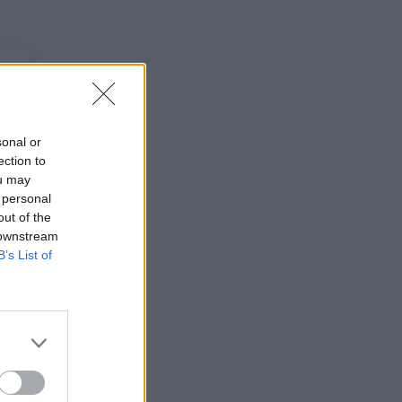
sonal or
ection to
ou may
 personal
out of the
 downstream
B’s List of