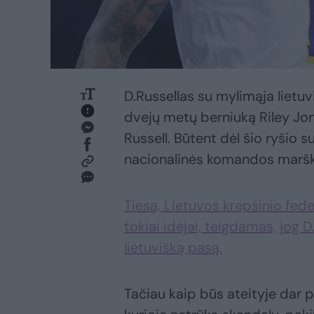
D.Russellas su mylimąja lietuv
dvejų metų berniuką Riley Jon
Russell. Būtent dėl šio ryšio su
nacionalinės komandos marški
Tiesa, Lietuvos krepšinio fed
tokiai idėjai, teigdamas, jog D
lietuvišką pasą.
Tačiau kaip būs ateityje dar