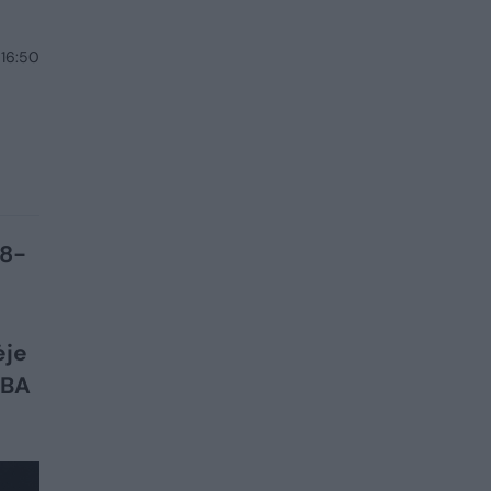
 16:50
28-
ėje
NBA