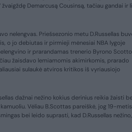
“ žvaigždę Demarcusą Cousinsą, tačiau gandai ir l
uvo nelengvas. Priešsezonio metu D.Russellas buv
s, o jo debiutas ir pirmieji mėnesiai NBA lygoje
nelengvino ir prarandamas trenerio Byrono Scotto
rečiau žaisdavo lemiamomis akimirkomis, prarado
liausiai sulaukė atviros kritikos iš vyriausiojo
ellas dažnai nežino kokius derinius reikia žaisti be
 kamuoliu. Vėliau B.Scottas pareiškė, jog 19-metis
mingas bei leido suprasti, kad D.Russellas nežino,