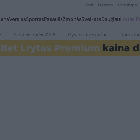
Orai
Lrytas.tv
Horoskopai
iena
Verslas
Sportas
Pasaulis
Žmonės
Sveikata
Daugiau
Lrytas 
e
Europos burės 2026
Gyvenu, ne skrolinu
Darbo ske