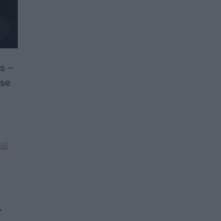
as –
ose
si
,