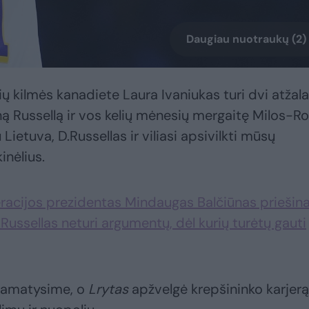
Daugiau nuotraukų (2)
ių kilmės kanadiete Laura Ivaniukas turi dvi atžal
ą Russellą ir vos kelių mėnesių mergaitę Milos-R
 Lietuva, D.Russellas ir viliasi apsivilkti mūsų
nėlius.
eracijos prezidentas Mindaugas Balčiūnas priešina
.Russellas neturi argumentų, dėl kurių turėtų gauti
 pamatysime, o
Lrytas
apžvelgė krepšininko karjerą