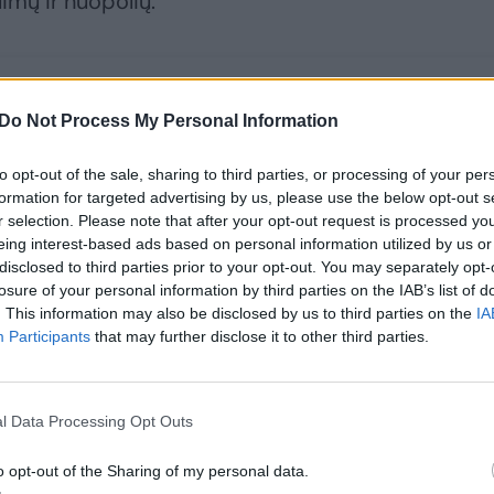
limų ir nuopolių.
Do Not Process My Personal Information
to opt-out of the sale, sharing to third parties, or processing of your per
formation for targeted advertising by us, please use the below opt-out s
r selection. Please note that after your opt-out request is processed y
eing interest-based ads based on personal information utilized by us or
disclosed to third parties prior to your opt-out. You may separately opt-
losure of your personal information by third parties on the IAB’s list of
. This information may also be disclosed by us to third parties on the
IA
LKF atskleidė savo
D. Russello
Participants
that may further disclose it to other third parties.
poziciją dėl D.
potencialą matantis
Russello
R. Kurtinaitis: „Jeigu
natūralizacijos
ateina su mintimi,
l Data Processing Opt Outs
kad žais komandai,
šaliai – prašau“
(3)
o opt-out of the Sharing of my personal data.