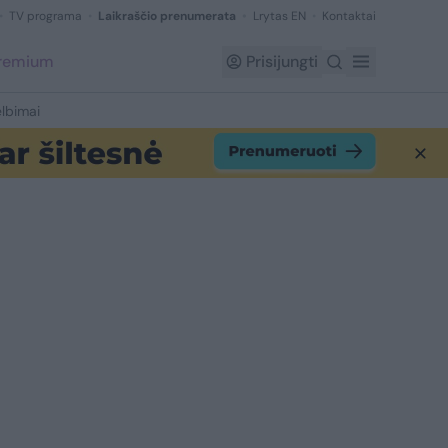
TV programa
Laikraščio prenumerata
Lrytas EN
Kontaktai
Premium
Prisijungti
lbimai