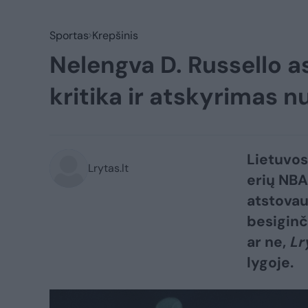
Sportas
Krepšinis
Nelengva D. Russello 
kritika ir atskyrimas
Lietuvos
Lrytas.lt
erių NBA
atstovau
besiginč
ar ne,
Lr
lygoje.