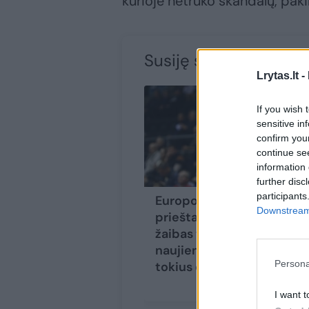
kurioje netrūko skandalų, paki
Susiję straipsniai
Lrytas.lt -
If you wish 
sensitive in
confirm you
continue se
information 
further disc
participants
Europos čempionas
Downstream 
prieštaravo lyg
žaibas trenkusiai
naujienai: „Esu prieš
Persona
tokius dalykus“
I want t