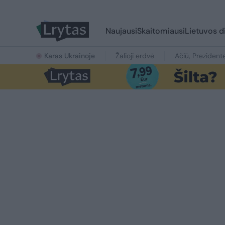
Naujausi
Skaitomiausi
Lietuvos d
Karas Ukrainoje
Žalioji erdvė
Ačiū, Prezident