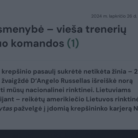
2024 m. lapkričio 26 d.
asmenybė – vieša trenerių
 nuo komandos
(1)
 krepšinio pasaulį sukrėtė netikėta žinia – 
 žvaigždė D‘Angelo Russellas išreiškė norą
ti mūsų nacionalinei rinktinei. Lietuviams
ijant – reikėtų amerikiečio Lietuvos rinktin
ytas
pažvelgė į įdomią krepšininko karjerą 