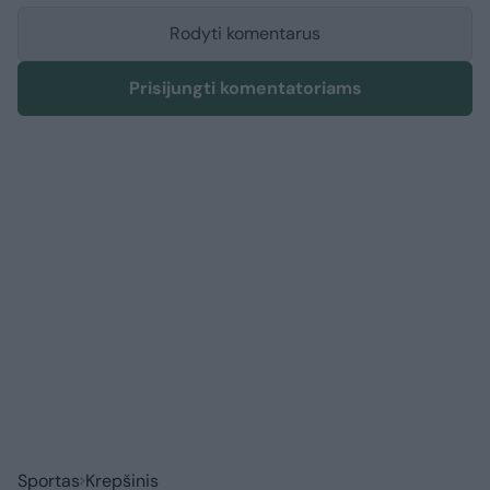
Rodyti komentarus
Prisijungti komentatoriams
Sportas
Krepšinis