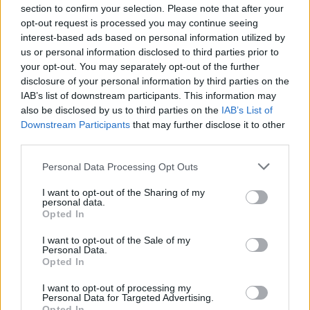
section to confirm your selection. Please note that after your
opt-out request is processed you may continue seeing
interest-based ads based on personal information utilized by
Susiję straipsniai
us or personal information disclosed to third parties prior to
your opt-out. You may separately opt-out of the further
disclosure of your personal information by third parties on the
IAB’s list of downstream participants. This information may
also be disclosed by us to third parties on the
IAB’s List of
Downstream Participants
that may further disclose it to other
third parties.
Personal Data Processing Opt Outs
I want to opt-out of the Sharing of my
personal data.
Opted In
Krepšinio šventė Vilniuje:
NCAA lyg
išankstinė bilietų prekyba į
Nemeikšo
I want to opt-out of the Sale of my
Personal Data.
KMT finalą
pasirod
Opted In
I want to opt-out of processing my
Personal Data for Targeted Advertising.
Opted In