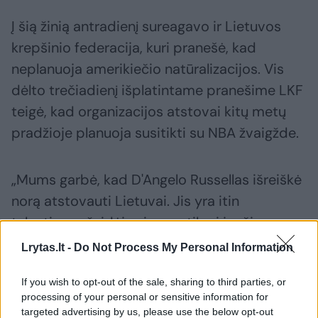
Į šią žinią antradienį sureagavo ir Lietuvos
krepšinio federacija, kuri pranešė, kad
neplanuoja amerikiečio natūralizacijos. Vis
dėlto trečiadienį išplatintame pranešime LKF
teigė, kad organizacijos atstovai kitų metų
pradžioje planuoja susitikti su NBA žvaigžde.
„Mums garbė, kad D'Angelo Russellas išreiškė
norą atstovauti Lietuvai. Jis yra itin
talentingas žaidėjas ir mes tikrai jaučiame
jam pagarbą. Vis dėlto Lietuvos pilietybės
Lrytas.lt -
Do Not Process My Personal Information
gavimas išimties būdu nėra greitas ir lengvas
If you wish to opt-out of the sale, sharing to third parties, or
procesas, tad šiuo metu procesas nėra
processing of your personal or sensitive information for
pradėtas.
targeted advertising by us, please use the below opt-out