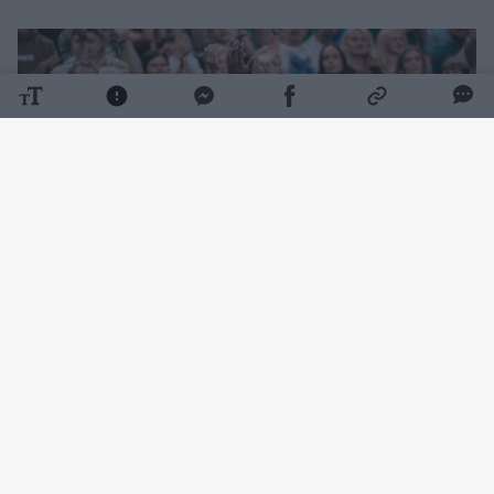
Daugiau nuotraukų (10)
Dar vieną sunkią traumą – plyšusią kairiąją
Achilo sausgyslę – besigydantis K. Evansas
su „Žalgiriu“ pasirašys sutartį pagal principą
„1+1“ ir bus skolinamas Londono „Lions“