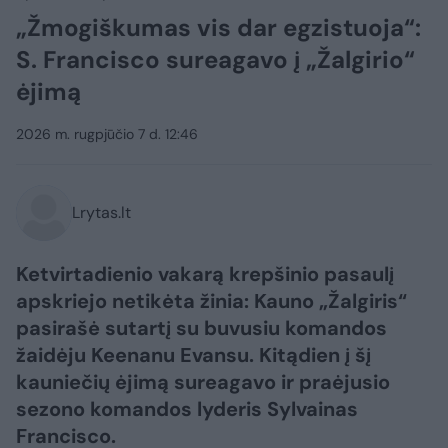
„Žmogiškumas vis dar egzistuoja“:
S. Francisco sureagavo į „Žalgirio“
ėjimą
2026 m. rugpjūčio 7 d. 12:46
Lrytas.lt
Ketvirtadienio vakarą krepšinio pasaulį
apskriejo netikėta žinia: Kauno „Žalgiris“
pasirašė sutartį su buvusiu komandos
žaidėju Keenanu Evansu. Kitądien į šį
kauniečių ėjimą sureagavo ir praėjusio
sezono komandos lyderis Sylvainas
Francisco.