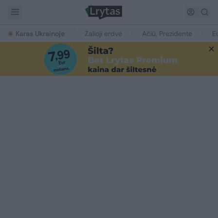
Karas Ukrainoje
Žalioji erdvė
Ačiū, Prezidente
E