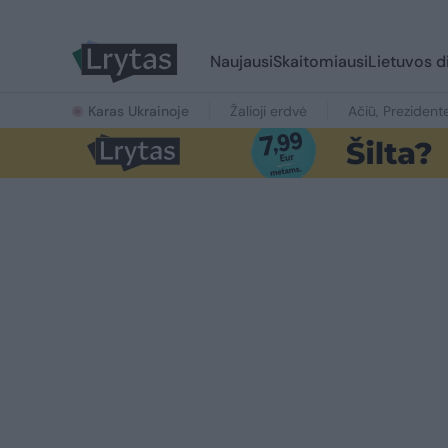
Naujausi
Skaitomiausi
Lietuvos d
Karas Ukrainoje
Žalioji erdvė
Ačiū, Prezident