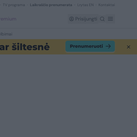
TV programa
Laikraščio prenumerata
Lrytas EN
Kontaktai
Premium
Prisijungti
lbimai