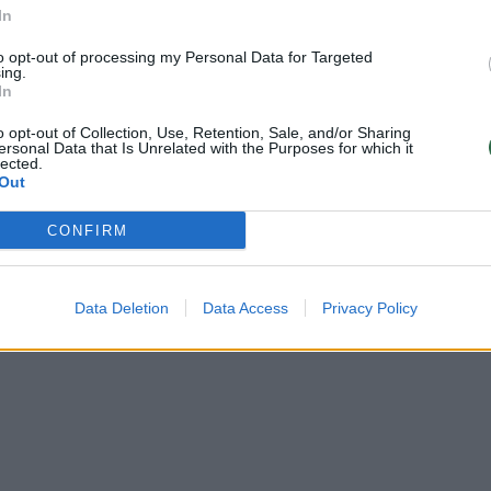
In
nių reitingą rasite ČIA.
to opt-out of processing my Personal Data for Targeted
ing.
In
ktukas:
o opt-out of Collection, Use, Retention, Sale, and/or Sharing
ersonal Data that Is Unrelated with the Purposes for which it
lected.
Out
CONFIRM
Data Deletion
Data Access
Privacy Policy