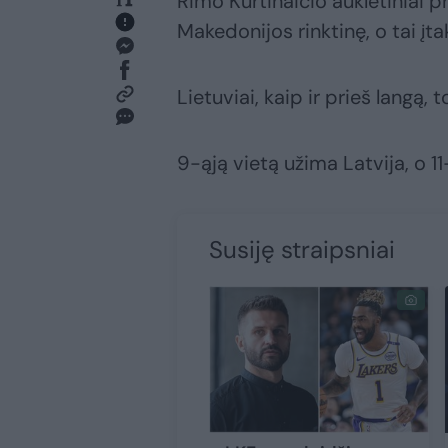
Rimo Kurtinaičio auklėtiniai 
Makedonijos rinktinę, o tai įt
Lietuviai, kaip ir prieš langą, t
9-ąją vietą užima Latvija, o 11-
Susiję straipsniai