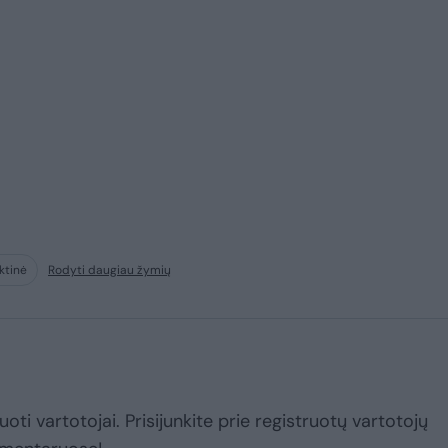
ktinė
Rodyti daugiau žymių
uoti vartotojai. Prisijunkite prie registruotų vartotojų