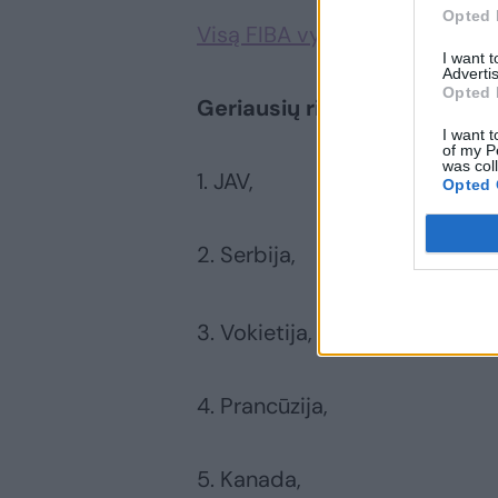
Opted 
Visą FIBA vyrų krepšinio rinkti
I want 
Advertis
Opted 
Geriausių rinktinių penkioli
I want t
of my P
was col
1. JAV,
Opted 
2. Serbija,
3. Vokietija,
4. Prancūzija,
5. Kanada,