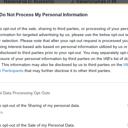
Nelengva D. Russello
J. Valančiūnas ir M.
asmenybė – vieša
Buzelis pritaria D.
trenerių kritika ir
Russello
Do Not Process My Personal Information
atskyrimas nuo
natūralizacijos idėjai:
komandos
(1)
„Tikrai sustiprintų
to opt-out of the sale, sharing to third parties, or processing of your per
Lietuvos rinktinę“
formation for targeted advertising by us, please use the below opt-out s
r selection. Please note that after your opt-out request is processed y
eing interest-based ads based on personal information utilized by us or
disclosed to third parties prior to your opt-out. You may separately opt-
losure of your personal information by third parties on the IAB’s list of
. This information may also be disclosed by us to third parties on the
IA
Participants
that may further disclose it to other third parties.
rezultatų, pirmasis rinktinių dešimtukas išliko
iuojasi JAV, antroje – Serbija, o trečioje – 2023 m.
a Vokietija.
l Data Processing Opt Outs
o opt-out of the Sharing of my personal data.
is. Brazilija iš 12-os vietos pakilo į 11-ą, kas reišk
In
etą FIBA reitinge.
o opt-out of the Sale of my Personal Data.