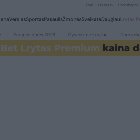
Orai
Lrytas.tv
Horoskopai
iena
Verslas
Sportas
Pasaulis
Žmonės
Sveikata
Daugiau
Lrytas 
e
Europos burės 2026
Gyvenu, ne skrolinu
Darbo ske