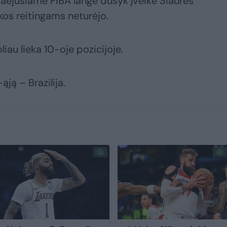
praėjusiame FIBA lange dusyk įveikė Šiaurės
akos reitingams neturėjo.
oliau lieka 10-oje pozicijoje.
ąją – Brazilija.