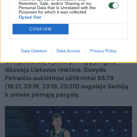
2026 m. rugpjūčio 7 d. 19:24
Retention, Sale, and/or Sharing of my
Personal Data that Is Unrelated with the
Purposes for which it was collected.
Opted Out
Lrytas.lt
CONFIRM
Oradios mieste Rumunijoje penktadienį
Data Deletion
Data Access
Privacy Policy
prasidėjo Europos vaikinų iki 16 metų
čempionatas, o jame pirmąją pergalę
iškovojo Lietuvos rinktinė. Dovydo
Petraičio auklėtiniai užtikrintai 95:79
(18:21, 29:19, 23:19, 25:20) nugalėjo Serbiją
ir įsirašė pirmąją pergalę.