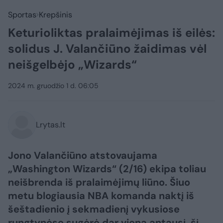
Sportas
Krepšinis
Keturioliktas pralaimėjimas iš eilės:
solidus J. Valančiūno žaidimas vėl
neišgelbėjo „Wizards“
2024 m. gruodžio 1 d. 06:05
Lrytas.lt
Jono Valančiūno atstovaujama
„Washington Wizards“ (2/16) ekipa toliau
neišbrenda iš pralaimėjimų liūno. Šiuo
metu blogiausia NBA komanda naktį iš
šeštadienio į sekmadienį vykusiose
rungtynėse sugėrė dar vieną antausį, šį