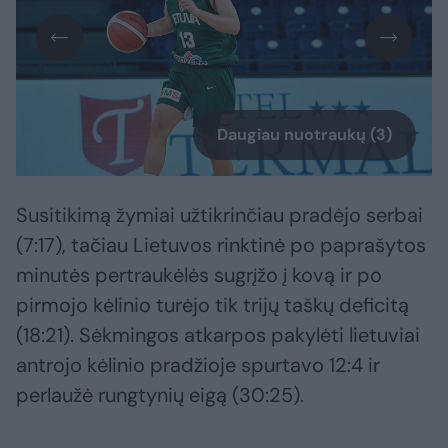
Daugiau nuotraukų (3)
Susitikimą žymiai užtikrinčiau pradėjo serbai
(7:17), tačiau Lietuvos rinktinė po paprašytos
minutės pertraukėlės sugrįžo į kovą ir po
pirmojo kėlinio turėjo tik trijų taškų deficitą
(18:21). Sėkmingos atkarpos pakylėti lietuviai
antrojo kėlinio pradžioje spurtavo 12:4 ir
perlaužė rungtynių eigą (30:25).