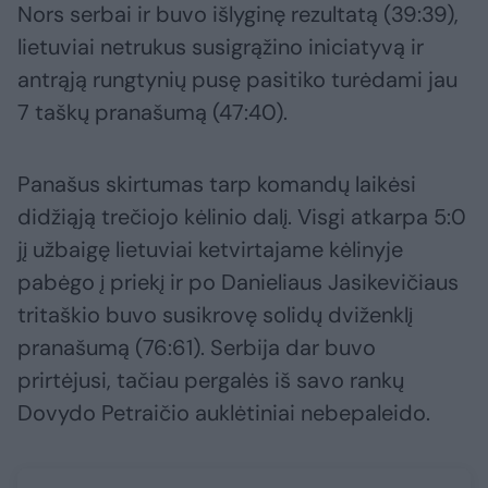
Nors serbai ir buvo išlyginę rezultatą (39:39),
lietuviai netrukus susigrąžino iniciatyvą ir
antrąją rungtynių pusę pasitiko turėdami jau
7 taškų pranašumą (47:40).
Panašus skirtumas tarp komandų laikėsi
didžiąją trečiojo kėlinio dalį. Visgi atkarpa 5:0
jį užbaigę lietuviai ketvirtajame kėlinyje
pabėgo į priekį ir po Danieliaus Jasikevičiaus
tritaškio buvo susikrovę solidų dviženklį
pranašumą (76:61). Serbija dar buvo
prirtėjusi, tačiau pergalės iš savo rankų
Dovydo Petraičio auklėtiniai nebepaleido.