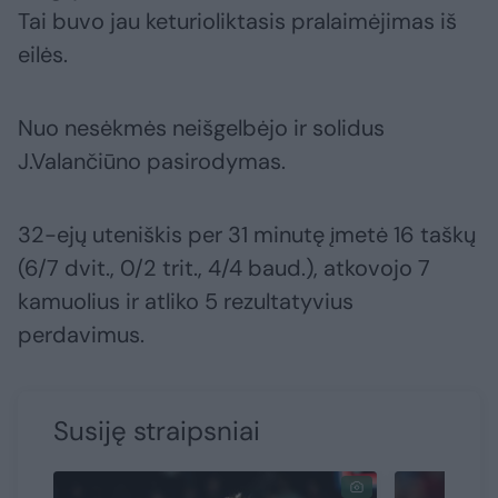
Tai buvo jau keturioliktasis pralaimėjimas iš
eilės.
Nuo nesėkmės neišgelbėjo ir solidus
J.Valančiūno pasirodymas.
32-ejų uteniškis per 31 minutę įmetė 16 taškų
(6/7 dvit., 0/2 trit., 4/4 baud.), atkovojo 7
kamuolius ir atliko 5 rezultatyvius
perdavimus.
Susiję straipsniai