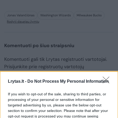
Jonas Valančiūnas
Washington Wizards
Milwaukee Bucks
Rodyti daugiau žymių
Komentuoti po šiuo straipsniu
Komentuoti gali tik Lrytas registruoti vartotojai.
Prisijunkite prie registruotų vartotojų
bendruomenės ir bendraukite komentaruose!
Lrytas.lt -
Do Not Process My Personal Information
Rodyti komentarus
If you wish to opt-out of the sale, sharing to third parties, or
processing of your personal or sensitive information for
targeted advertising by us, please use the below opt-out
Prisijungti komentatoriams
section to confirm your selection. Please note that after your
opt-out request is processed you may continue seeing