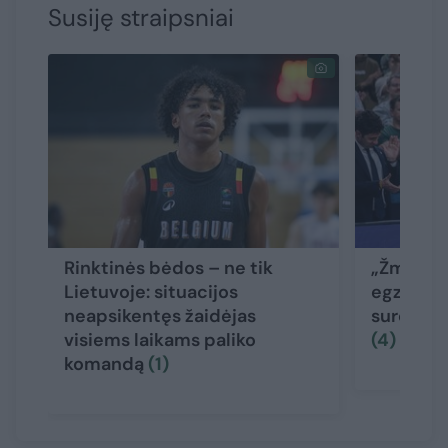
Susiję straipsniai
Rinktinės bėdos – ne tik
„Žmogišk
Lietuvoje: situacijos
egzistuoj
neapsikentęs žaidėjas
sureagavo
visiems laikams paliko
(4)
komandą
(1)