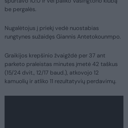
spurtavo 10:0 ir vėl paliko Vašingtono klubą
be pergalės.
Nugalėtojus į priekį vedė nuostabias
rungtynes sužaidęs Giannis Antetokounmpo.
Graikijos krepšinio žvaigždė per 37 ant
parketo praleistas minutes įmetė 42 taškus
(15/24 dvit., 12/17 baud.), atkovojo 12
kamuolių ir atliko 11 rezultatyvių perdavimų.