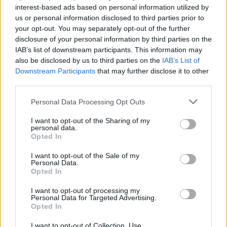
interest-based ads based on personal information utilized by
us or personal information disclosed to third parties prior to
your opt-out. You may separately opt-out of the further
disclosure of your personal information by third parties on the
IAB’s list of downstream participants. This information may
also be disclosed by us to third parties on the
IAB’s List of
Downstream Participants
that may further disclose it to other
third parties.
Personal Data Processing Opt Outs
I want to opt-out of the Sharing of my
personal data.
Opted In
I want to opt-out of the Sale of my
Sportas
Krepšinis
Personal Data.
Opted In
Šaro sūnėno vedami Lietuvos 16-
mečiai užtikrinta pergale pradėjo
I want to opt-out of processing my
Personal Data for Targeted Advertising.
Europos čempionatą
Opted In
I want to opt-out of Collection, Use,