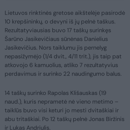
Lietuvos rinktinės gretose aikštelėje pasirodė
10 krepšininkų, o devyni iš jų pelnė taškus.
Rezultatyviausias buvo 17 taškų surinkęs
Šarūno Jasikevičiaus sūnėnas Danielius
Jasikevičius. Nors taiklumu jis pernelyg
nepasižymėjo (1/4 dvit., 4/11 trit.), jis taip pat
atkovojo 6 kamuolius, atliko 7 rezultatyvius
perdavimus ir surinko 22 naudingumo balus.
14 taškų surinko Rapolas Klišauskas (19
naud.), kuris neprametė nė vieno metimo –
taiklūs buvo visi keturi jo mesti dvitaškiai ir
abu tritaškiai. Po 12 taškų pelnė Jonas Biržinis
ir Lukas Andriulis.