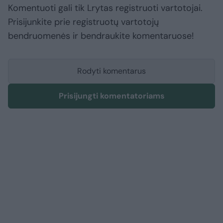
Komentuoti gali tik Lrytas registruoti vartotojai.
Prisijunkite prie registruotų vartotojų
bendruomenės ir bendraukite komentaruose!
Rodyti komentarus
Prisijungti komentatoriams