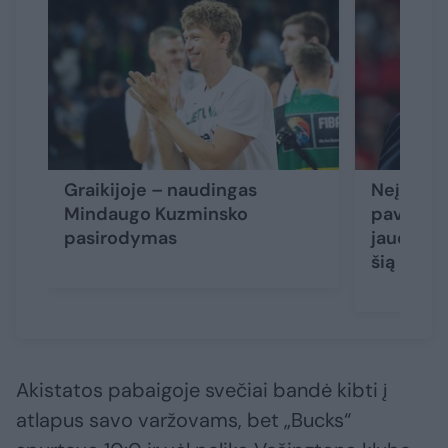
Graikijoje – naudingas
Neįprast
Mindaugo Kuzminsko
pavadinę
pasirodymas
jaudinosi
šią prob
Akistatos pabaigoje svečiai bandė kibti į
atlapus savo varžovams, bet „Bucks“