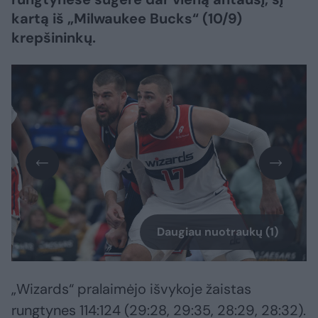
kartą iš „Milwaukee Bucks“ (10/9)
krepšininkų.
Daugiau nuotraukų (1)
„Wizards“ pralaimėjo išvykoje žaistas
rungtynes 114:124 (29:28, 29:35, 28:29, 28:32).