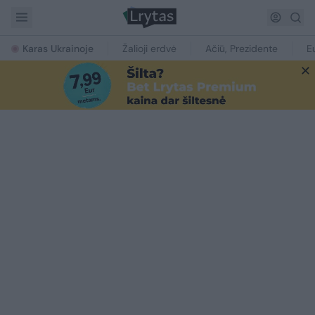
Karas Ukrainoje
Žalioji erdvė
Ačiū, Prezidente
E