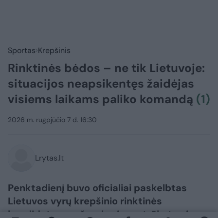
Sportas
Krepšinis
Rinktinės bėdos – ne tik Lietuvoje:
situacijos neapsikentęs žaidėjas
visiems laikams paliko komandą
(1)
2026 m. rugpjūčio 7 d. 16:30
Lrytas.lt
Penktadienį buvo oficialiai paskelbtas
Lietuvos vyrų krepšinio rinktinės
kandidatų sąrašas, kuriame trūksta viso